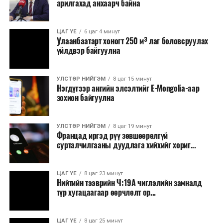
арилгахад анхаарч байна
ЦАГ ҮЕ
6 цаг 4 минут
Улаанбаатарт хоногт 250 м³ лаг боловсруулах
үйлдвэр байгуулна
УЛСТӨР НИЙГЭМ
8 цаг 15 минут
Нэгдүгээр ангийн элсэлтийг E-Mongolia-аар
зохион байгуулна
УЛСТӨР НИЙГЭМ
8 цаг 19 минут
Францад иргэд рүү зөвшөөрөлгүй
сурталчилгааны дуудлага хийхийг хориг...
ЦАГ ҮЕ
8 цаг 23 минут
Нийтийн тээврийн Ч:19А чиглэлийн замналд
түр хугацаагаар өөрчлөлт ор...
ЦАГ ҮЕ
8 цаг 25 минут