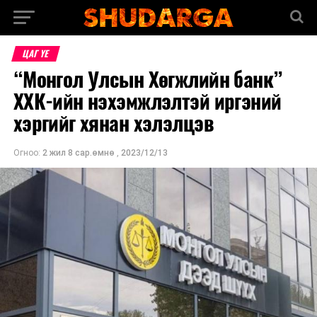
ЦАГ ҮЕ
“Монгол Улсын Хөгжлийн банк”
ХХК-ийн нэхэмжлэлтэй иргэний
хэргийг хянан хэлэлцэв
Огноо:
2 жил 8 сар.өмнө
,
2023/12/13