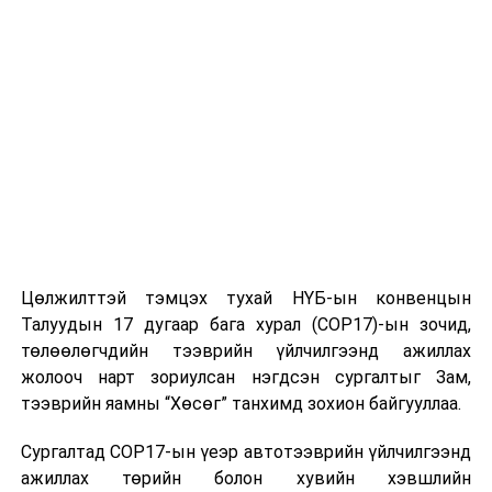
зээлийн гэрээний үүрэгт нийт 2,556,499,050 төгрөг
гаргуулан нэхэмжлэгчид олгохоор, харин 453,062,310
төгрөгт холбогдох нэхэмжлэлийн шаардлагыг
хэрэгсэхгүй болгохоор анхан шатны шүүхийн
шийдвэрт өөрчлөлт оруулжээ.
Улсын дээд шүүхийн хяналтын шатны иргэний
хэргийн шүүх хуралдаанаар хэргийг хянан хэлэлцээд
давж заалдах шатны шүүхийн магадлалыг хэвээр
үлдээв.
Цөлжилттэй тэмцэх тухай НҮБ-ын конвенцын
Эх сурвалж: Монгол Улсын Дээд шүүх
Талуудын 17 дугаар бага хурал (COP17)-ын зочид,
төлөөлөгчдийн тээврийн үйлчилгээнд ажиллах
УНШСАН:
1497
жолооч нарт зориулсан нэгдсэн сургалтыг Зам,
ДАРААХ МЭДЭЭ
тээврийн яамны “Хөсөг” танхимд зохион байгууллаа.
Тэтгэвэр авагч иргэдийн анхааралд
Сургалтад COP17-ын үеэр автотээврийн үйлчилгээнд
ӨМНӨХ МЭДЭЭ
11 аймгийн 40 сум цагаан зудын, 11 аймгийн 48 сум
ажиллах төрийн болон хувийн хэвшлийн