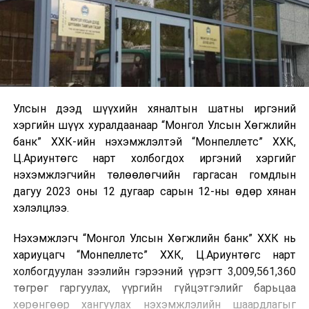
Улсын дээд шүүхийн хяналтын шатны иргэний
хэргийн шүүх хуралдаанаар “Монгол Улсын Хөгжлийн
банк” ХХК-ийн нэхэмжлэлтэй “Монпеллетс” ХХК,
Ц.Ариунтөгс нарт холбогдох иргэний хэргийг
нэхэмжлэгчийн төлөөлөгчийн гаргасан гомдлын
дагуу 2023 оны 12 дугаар сарын 12-ны өдөр хянан
хэлэлцлээ.
Нэхэмжлэгч “Монгол Улсын Хөгжлийн банк” ХХК нь
хариуцагч “Монпеллетс” ХХК, Ц.Ариунтөгс нарт
холбогдуулан зээлийн гэрээний үүрэгт 3,009,561,360
төгрөг гаргуулах, үүргийн гүйцэтгэлийг барьцаа
хөрөнгөөр хангуулах нэхэмжлэлийн шаардлагыг