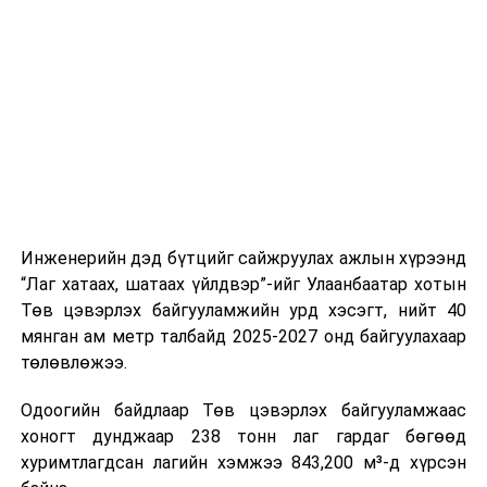
буудал болон арга хэмжээний байршилд хүргэх үе
шат, маршрут, хөдөлгөөний зохион байгуулалт,
цагийн менежмент, мэдээлэл дамжуулах журам,
холбогдох байгууллагуудын уялдаа холбоо, аюулгүй
ажиллагааны чиглэлээр жолооч нарыг сургалт, арга
зүйгээр хангаж байна.
Мөн зам тээврийн осол, саатал болон бусад эрсдэл,
онцгой нөхцөл үүссэн үед авах арга хэмжээ, ачаалал
ихтэй нөхцөлд тайван, зөв, шуурхай шийдвэр гаргах,
Инженерийн дэд бүтцийг сайжруулах ажлын хүрээнд
өдөр тутмын ажлын бэлэн байдлыг хангах зэрэг
“Лаг хатаах, шатаах үйлдвэр”-ийг Улаанбаатар хотын
практик ур чадварыг сургалтын хөтөлбөрт тусгажээ.
Төв цэвэрлэх байгууламжийн урд хэсэгт, нийт 40
мянган ам метр талбайд 2025-2027 онд байгуулахаар
Сургалтыг танилцуулах лекц, асуулт-хариулт,
төлөвлөжээ.
жишээнд суурилсан сургалт, багаар ажиллах дасгал,
маршрут болон тээвэрлэлтийн урсгалын зураглалтай
Одоогийн байдлаар Төв цэвэрлэх байгууламжаас
танилцах, онцгой нөхцөлд ажиллах дадлага зэрэг
хоногт дунджаар 238 тонн лаг гардаг бөгөөд
онол, практик хосолсон хэлбэрээр зохион байгуулж
хуримтлагдсан лагийн хэмжээ 843,200 м³-д хүрсэн
байна.