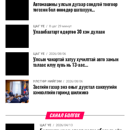
Автомашины улсын дугаар сондгой тоогоор
төгссөн бол өнөөдөр шатахуун...
ЦАГ ҮЕ
8 цаг 29 минут
Улаанбаатарт өдөртөө 30 хэм дулаан
ЦАГ ҮЕ
2026/08/06
Улсын чанартай хатуу хучилттай авто замын
талаас илүү хувь нь 13-аас...
УЛСТӨР НИЙГЭМ
2026/08/06
Засгийн газар энэ оныг дуустал санхүүгийн
хэмнэлтийн горимд шилжинэ
САНАЛ БОЛГОХ
ЦАГ ҮЕ
2026/04/13