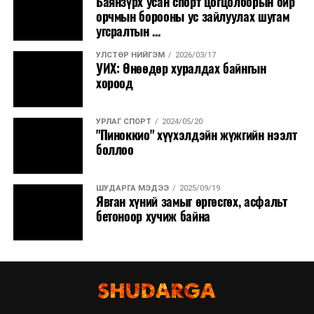
Баянзүрх усан спорт цогцолборын ойр
орчмын борооны ус зайлуулах шугам
угсралтын ...
УЛСТӨР НИЙГЭМ
2026/03/17
УИХ: Өнөөдөр хуралдах байнгын
хороод
УРЛАГ СПОРТ
2024/05/20
"Пиноккио" хүүхэлдэйн жүжгийн нээлт
боллоо
ШУДАРГА МЭДЭЭ
2025/09/19
Явган хүний замыг өргөсгөх, асфальт
бетоноор хучиж байна