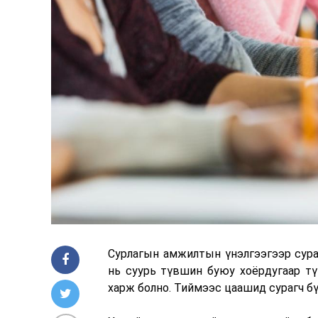
Сурлагын амжилтын үнэлгээгээр сура
нь суурь түвшин буюу хоёрдугаар тү
харж болно. Тиймээс цаашид сурагч б