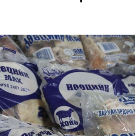
мэдээллийг иргэдэд ил тод хүргэж, 33 жилийн
ун нөөцлөх 22 сав, агуулахын барилгын ажлын
д тогтмол мэдээлэхийг үүрэг болгожээ.
сдолоос сэргийлэх талаар авах зарим арга
огтоолоор бүх төрлийн шатахууны импортын
угаар сарын 1 хүртэл тэг хувиар тогтоолоо.
хууныг хилээр шуурхай нэвтрүүлэх, тээвэрлэх,
шиглалтын төлбөр, хураамжийг хөнгөвчлөх,
хүсэлтийг түргэн шийдвэрлэх, шатахууны
ахыг холбогдох сайд нарт үүрэг болголоо.