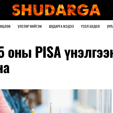
ОНЦЛОВ
УЛСТӨР НИЙГЭМ
ШУДАРГА МЭДЭЭ
ҮЗЭЛ БОДОЛ
УРЛ
5 оны PISA үнэлгээ
на