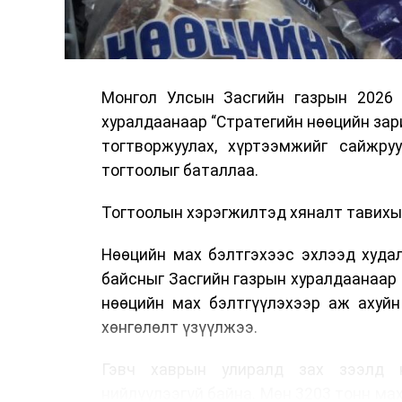
Монгол Улсын Засгийн газрын 2026
хуралдаанаар “Стратегийн нөөцийн зар
тогтворжуулах, хүртээмжийг сайжру
тогтоолыг баталлаа.
Тогтоолын хэрэгжилтэд хяналт тавихыг
Нөөцийн мах бэлтгэхээс эхлээд худа
байсныг Засгийн газрын хуралдаанаар 
нөөцийн мах бэлтгүүлэхээр аж ахуйн
хөнгөлөлт үзүүлжээ.
Гэвч хаврын улиралд зах зээлд 
нийлүүлээгүй байна. Мөн 3203 тонн ма