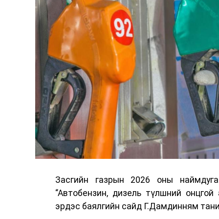
Засгийн газрын 2026 оны наймдуг
“Автобензин, дизель түлшний онцгой
эрдэс баялгийн сайд Г.Дамдинням тани