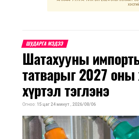
хэсги
ШУДАРГА МЭДЭЭ
Шатахууны импорты
татварыг 2027 оны 
хүртэл тэглэнэ
Огноо:
15 цаг 24 минут
,
2026/08/06