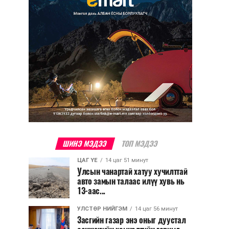
ШИНЭ МЭДЭЭ
ТОП МЭДЭЭ
ЦАГ ҮЕ
14 цаг 51 минут
Улсын чанартай хатуу хучилттай
авто замын талаас илүү хувь нь
13-аас...
УЛСТӨР НИЙГЭМ
14 цаг 56 минут
Засгийн газар энэ оныг дуустал