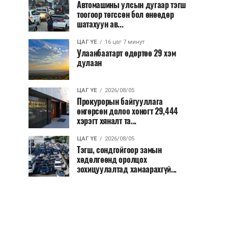
Автомашины улсын дугаар тэгш
тоогоор төгссөн бол өнөөдөр
шатахуун ав...
ЦАГ ҮЕ
16 цаг 7 минут
Улаанбаатарт өдөртөө 29 хэм
дулаан
ЦАГ ҮЕ
2026/08/05
Прокурорын байгууллага
өнгөрсөн долоо хоногт 29,444
хэрэгт хяналт та...
ЦАГ ҮЕ
2026/08/05
Тэгш, сондгойгоор замын
хөдөлгөөнд оролцох
зохицуулалтад хамаарахгүй...