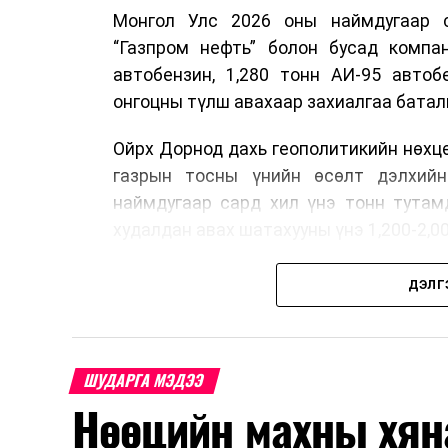
Монгол Улс 2026 оны наймдугаар са
“Газпром нефть” болон бусад компан
автобензин, 1,280 тонн АИ-95 автоб
онгоцны түлш авахаар захиалгаа батал
Ойрх Дорнод дахь геополитикийн нөхц
газрын тосны үнийн өсөлт дэлхийн
наймдугаар сард хил үнэ тонн тутам
худалдан авах шатахууны үнэ 1,200-2,0
Иймд дотоодын зах зээл дэх үнийн өс
ДЭЛГ
албан татварыг тэглэх шаардлага үүсс
Ерөнхий сайд Н.Учрал ОХУ шатахууны 
Улс уг хоригт хамрагдахгүй гэдгийг
ШУДАРГА МЭДЭЭ
түлш, шатахуун нийлүүлэхээр тохиролц
Нөөцийн махны хян