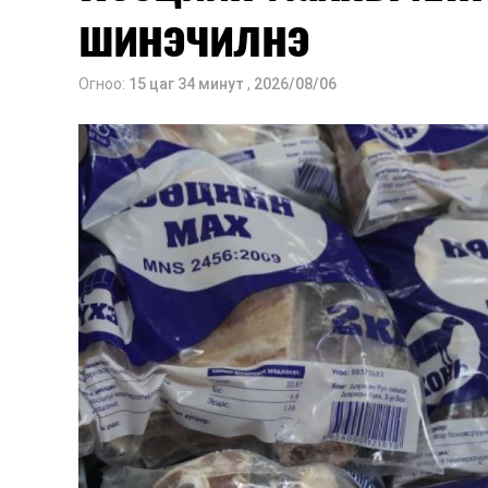
Тэрбээр шатахууны нөөц, түгээлтийн 
шинэчилнэ
дараа анх удаа хэрэгжиж буй шатаху
явцыг Засгийн газар болон олон нийтэ
Огноо:
15 цаг 34 минут
,
2026/08/06
“Газрын тосны бүтээгдэхүүний хом
хэмжээний тухай” Засгийн газрын т
гаалийн албан татварыг 2027 оны хоёрд
Мөн газрын тосны бүтээгдэхүүн, шата
буулгах, гадаад вагонцистерний а
шаардлага хангасан зөвшөөрлийн 
нийлүүлэлтийн тогтвортой байдлыг ханг