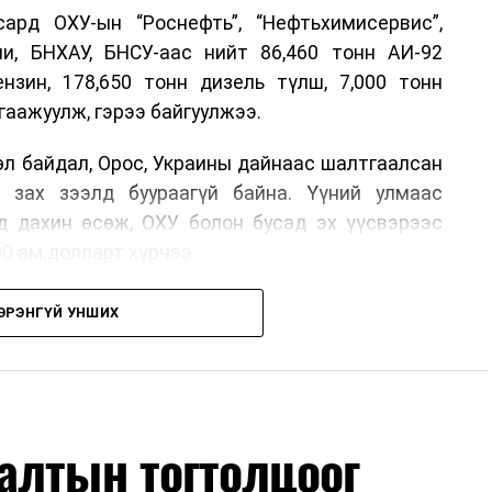
рд ОХУ-ын “Роснефть”, “Нефтьхимисервис”,
и, БНХАУ, БНСУ-аас нийт 86,460 тонн АИ-92
ензин, 178,650 тонн дизель түлш, 7,000 тонн
гаажуулж, гэрээ байгуулжээ.
өл байдал, Орос, Украины дайнаас шалтгаалсан
 зах зээлд буураагүй байна. Үүний улмаас
д дахин өсөж, ОХУ болон бусад эх үүсвэрээс
00 ам.долларт хүрчээ.
өлтийг сааруулахын тулд гаалийн болон онцгой
ЭРЭНГҮЙ УНШИХ
энийг салбарын сайд танилцуулсан байна.
бүх төрөлд экспортын хориг тавьсан ч Монгол
 онцоллоо. Мөн БНХАУ, БНСУ-аас шаардлагатай
сон байна.
алтын тогтолцоог