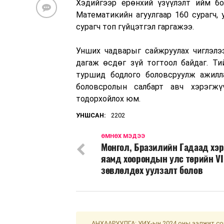
Хэдийгээр ерөнхий үзүүлэлт ийм бо
Математикийн агуулгаар 160 сурагч, 
сурагч топ гүйцэтгэл гаргажээ.
Унших чадварыг сайжруулах чиглэлээ
дагаж өсдөг зүй тогтоол байдаг. Ти
туршид бодлого боловсруулж ажилл
боловсролын салбарт авч хэрэгжү
тодорхойлох юм.
УНШСАН:
2202
ӨМНӨХ МЭДЭЭ
Монгол, Бразилийн Гадаад хэр
яамд хоорондын улс төрийн VI
зөвлөлдөх уулзалт болов
АНХААРУУЛГА: УИХ-ын 2024 оны ээлжит сон