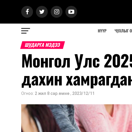
НҮҮР
ЧУХЛЫГ 
ШУДАРГА МЭДЭЭ
Монгол Улс 202
дахин хамрагда
Огноо:
2 жил 8 сар.өмнө
,
2023/12/11