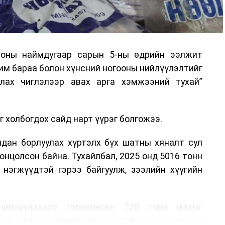
 оны наймдугаар сарын 5-ны өдрийн ээлжит
им бараа болон хүнсний ногооны нийлүүлэлтийг
улах чиглэлээр авах арга хэмжээний тухай”
 холбогдох сайд нарт үүрэг болгожээ.
лдан борлуулах хүртэлх бүх шатны хяналт сул
онцолсон байна. Тухайлбал, 2025 онд 5016 тонн
 нэгжүүдтэй гэрээ байгуулж, зээлийн хүүгийн
нийлүүлэхээр төлөвлөсөн 720 тонн махыг
хыг цахим төлбөрийн баримттай борлуулсан бол