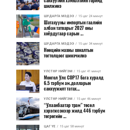
санхүүгийн хэмнэлтийн горимд
шилжинэ
ШУДАРГА МЭДЭЭ
15 цаг 24 минут
Шатахууны импортын гаалийн
албан татварыг 2027 оны
хоёрдугаар сарын ...
ШУДАРГА МЭДЭЭ
15 цаг 34 минут
Нөөцийн махны хяналтын
тогтолцоог шинэчилнэ
УЛСТӨР НИЙГЭМ
15 цаг 41 минут
Монгол Улс COP17 бага хуралд
6.5 тэрбум ам.долларын
санхүүжилт татах...
УЛСТӨР НИЙГЭМ
15 цаг 46 минут
“Улаанбаатар трам” төсөл
хэрэгжсэнээр жилд 446 тэрбум
төгрөгийн ...
ЦАГ ҮЕ
15 цаг 58 минут