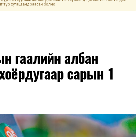
йг түр хугацаанд хаасан болно.
н гаалийн албан
хоёрдугаар сарын 1