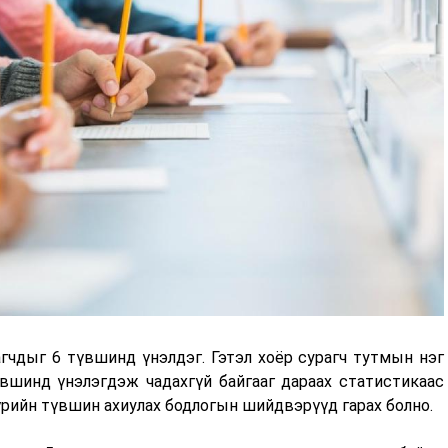
гчдыг 6 түвшинд үнэлдэг. Гэтэл хоёр сурагч тутмын нэг
вшинд үнэлэгдэж чадахгүй байгааг дараах статистикаас
үрийн түвшин ахиулах бодлогын шийдвэрүүд гарах болно.