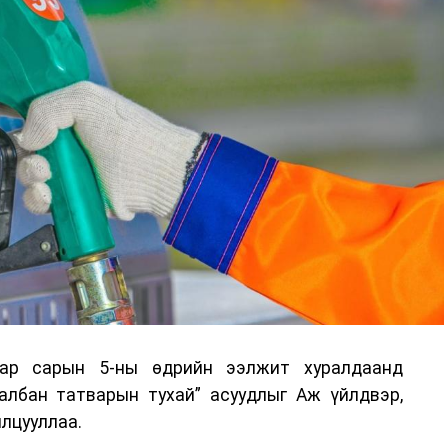
аар сарын 5-ны өдрийн ээлжит хуралдаанд
 албан татварын тухай” асуудлыг Аж үйлдвэр,
лцууллаа.