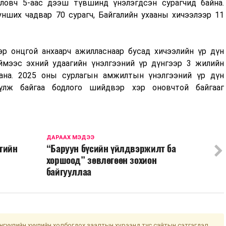
ловч 5-аас дээш түвшинд үнэлэгдсэн сурагчид байна.
унших чадвар 70 сурагч, Байгалийн ухааны хичээлээр 11
р онцгой анхаарч ажилласнаар бусад хичээлийн үр дүн
ймээс эхний удаагийн үнэлгээний үр дүнгээр 3 жилийн
ана. 2025 оны сурлагын амжилтын үнэлгээний үр дүн
үлж байгаа бодлого шийдвэр хэр оновчтой байгааг
ДАРААХ МЭДЭЭ
гийн
“Баруун бүсийн үйлдвэржилт ба
хоршоод” зөвлөгөөн зохион
байгууллаа
гуулийн хуулийн холбогдох заалтын хүрээнд тус сайтын сэтгэгдэл