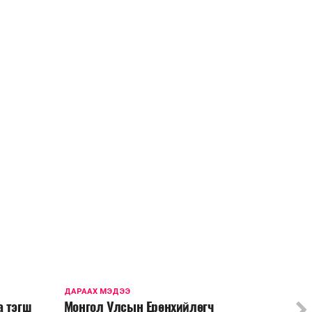
ДАРААХ МЭДЭЭ
а тэгш
Монгол Улсын Ерөнхийлөгч