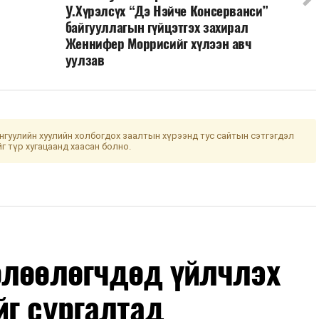
У.Хүрэлсүх “Дэ Нэйче Консерванси”
байгууллагын гүйцэтгэх захирал
Женнифер Моррисийг хүлээн авч
уулзав
гуулийн хуулийн холбогдох заалтын хүрээнд тус сайтын сэтгэгдэл
йг түр хугацаанд хаасан болно.
өлөөлөгчдөд үйлчлэх
йг сургалтад