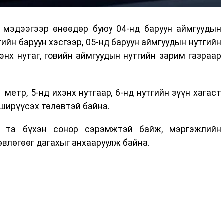
н мэдээгээр өнөөдөр буюу 04-нд баруун аймгуудын
гийн баруун хэсгээр, 05-нд баруун аймгуудын нутгийн
хэнх нутаг, говийн аймгуудын нутгийн зарим газраар
 метр, 5-нд ихэнх нутгаар, 6-нд нутгийн зүүн хагаст
 ширүүсэх төлөвтэй байна.
д та бүхэн сонор сэрэмжтэй байж, мэргэжлийн
зөвлөгөөг дагахыг анхааруулж байна.