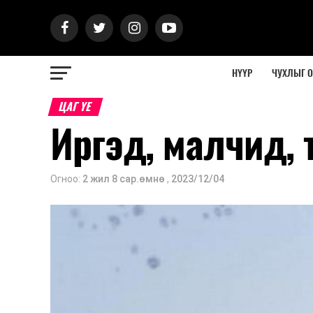
НҮҮР
ЧУХЛЫГ 
ЦАГ ҮЕ
Иргэд, малчид,
Огноо:
2 жил 8 сар.өмнө
,
2023/12/04