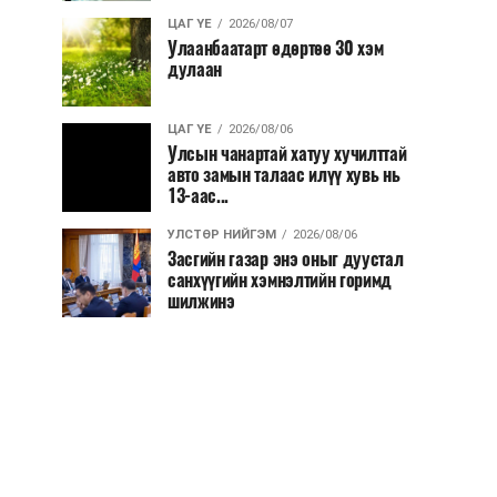
ЦАГ ҮЕ
2026/08/07
Улаанбаатарт өдөртөө 30 хэм
дулаан
ЦАГ ҮЕ
2026/08/06
Улсын чанартай хатуу хучилттай
авто замын талаас илүү хувь нь
13-аас...
УЛСТӨР НИЙГЭМ
2026/08/06
Засгийн газар энэ оныг дуустал
санхүүгийн хэмнэлтийн горимд
шилжинэ