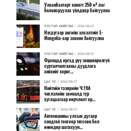
Улаанбаатарт хоногт 250 м³ лаг
боловсруулах үйлдвэр байгуулна
УЛСТӨР НИЙГЭМ
2026/08/07
Нэгдүгээр ангийн элсэлтийг E-
Mongolia-аар зохион байгуулна
УЛСТӨР НИЙГЭМ
2026/08/07
Францад иргэд рүү зөвшөөрөлгүй
сурталчилгааны дуудлага
хийхийг хориг...
ЦАГ ҮЕ
2026/08/07
Нийтийн тээврийн Ч:19А
чиглэлийн замналд түр
хугацаагаар өөрчлөлт ор...
ЦАГ ҮЕ
2026/08/07
Автомашины улсын дугаар
сондгой тоогоор төгссөн бол
өнөөдөр шатахуун...