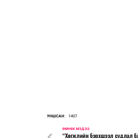
УНШСАН:
1407
ӨМНӨХ МЭДЭЭ
“Хөгжлийн бэрхшээл судлал б