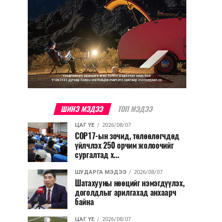
ШИНЭ МЭДЭЭ
ТОП МЭДЭЭ
ЦАГ ҮЕ
2026/08/07
COP17-ын зочид, төлөөлөгчдөд
үйлчлэх 250 орчим жолоочийг
сургалтад х...
ШУДАРГА МЭДЭЭ
2026/08/07
Шатахууны нөөцийг нэмэгдүүлэх,
доголдлыг арилгахад анхаарч
байна
ЦАГ ҮЕ
2026/08/07