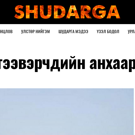
ОНЦЛОВ
УЛСТӨР НИЙГЭМ
ШУДАРГА МЭДЭЭ
ҮЗЭЛ БОДОЛ
УРЛ
 тээвэрчдийн анхаа