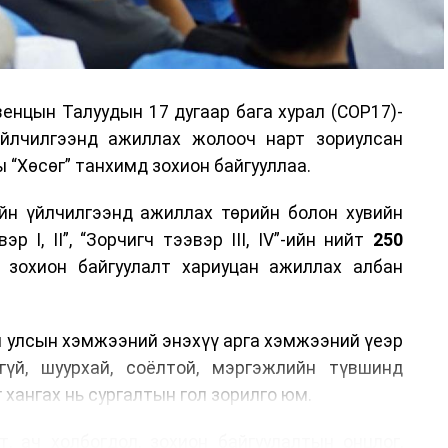
енцын Талуудын 17 дугаар бага хурал (COP17)-
үйлчилгээнд ажиллах жолооч нарт зориулсан
 “Хөсөг” танхимд зохион байгууллаа.
йн үйлчилгээнд ажиллах төрийн болон хувийн
р I, II”, “Зорчигч тээвэр III, IV”-ийн нийт
250
н зохион байгуулалт хариуцан ажиллах албан
н улсын хэмжээний энэхүү арга хэмжээний үеэр
гүй, шуурхай, соёлтой, мэргэжлийн түвшинд
 хангах нь сургалтын гол зорилго юм.
, ач холбогдол, зохион байгуулалтын онцлог,