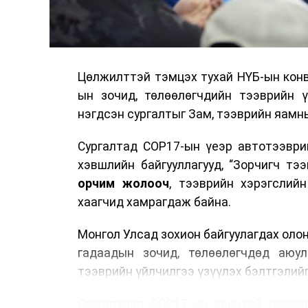
Цөлжилттэй тэмцэх тухай НҮБ-ын конв
ын зочид, төлөөлөгчдийн тээврийн 
нэгдсэн сургалтыг Зам, тээврийн яамны
Сургалтад COP17-ын үеэр автотээври
хэвшлийн байгууллагууд, “Зорчигч тээвэ
орчим жолооч
, тээврийн хэрэгслий
хаагчид хамрагдаж байна.
Монгол Улсад зохион байгуулагдах оло
гадаадын зочид, төлөөлөгчдөд аюул
тээврийн үйлчилгээ үзүүлэх бэлтгэлийг
Сургалтаар COP17-ын ерөнхий ойлголт