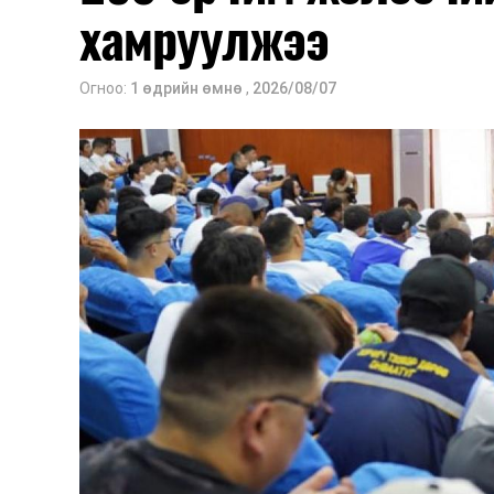
хамруулжээ
Огноо:
1 өдрийн өмнө
,
2026/08/07