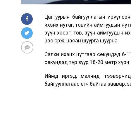
Цаг уурын байгууллагын ирүүлсэ
ихэнх нутаг, төвийн аймгуудын нут
зүүн хэсэг, төв, зүүн аймгуудын и
цас орж, цасан шуурга шуурна.
Салхи ихэнх нутгаар секундэд 6-11
секундэд түр зуур 18-20 метр хүрч
Иймд иргэд, малчид, тээвэрчи
байгууллагаас өгч байгаа заавар, 