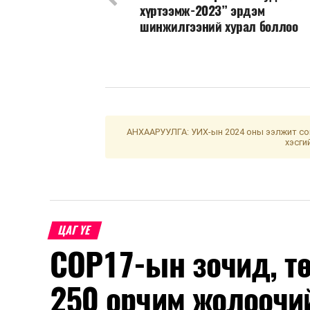
хүртээмж-2023” эрдэм
шинжилгээний хурал боллоо
АНХААРУУЛГА: УИХ-ын 2024 оны ээлжит сон
хэсги
ЦАГ ҮЕ
COP17-ын зочид, т
250 орчим жолоочи