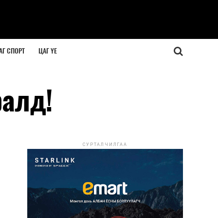
АГ СПОРТ
ЦАГ ҮЕ
ралд!
СУРТАЛЧИЛГАА