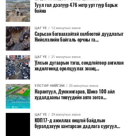
Нийслэлийн 2024 оны төсвийн төслийг танилцууллаа
Нийтэлсэн:
COP17
Туул гол дээгүүр 476 метр урт гүүр барьж
байна
ЦАГ ҮЕ
12 минутын өмнө
Сарьсан багваахайтай холбоотой дуудлагыг
Нийслэлийн байгаль орчны га...
ЦАГ ҮЕ
21 минутын өмнө
Улсын дугаарын тэгш, сондгойгоор ангилан
хөдөлгөөнд оролцуулах зохиц...
УЛСТӨР НИЙГЭМ
25 минутын өмнө
Нарантуул, Дүнжингарав, Шинэ 100 айл
худалдааны төвүүдийн авто зогсо...
ЦАГ ҮЕ
29 минутын өмнө
КОП17-д ажиллах онцгой байдлын
бүрэлдэхүүн хамтарсан дадлага сургуул...