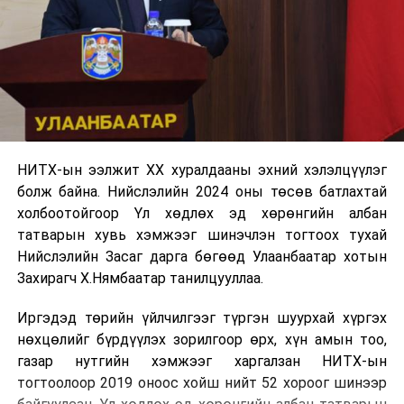
НИТХ-ын ээлжит XX хуралдааны эхний хэлэлцүүлэг
болж байна. Нийслэлийн 2024 оны төсөв батлахтай
холбоотойгоор Үл хөдлөх эд хөрөнгийн албан
татварын хувь хэмжээг шинэчлэн тогтоох тухай
Нийслэлийн Засаг дарга бөгөөд Улаанбаатар хотын
Захирагч Х.Нямбаатар танилцууллаа.
Иргэдэд төрийн үйлчилгээг түргэн шуурхай хүргэх
нөхцөлийг бүрдүүлэх зорилгоор өрх, хүн амын тоо,
газар нутгийн хэмжээг харгалзан НИТХ-ын
тогтоолоор 2019 оноос хойш нийт 52 хороог шинээр