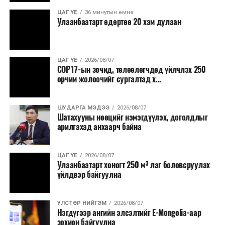
ЦАГ ҮЕ
36 минутын өмнө
Улаанбаатарт өдөртөө 20 хэм дулаан
ЦАГ ҮЕ
2026/08/07
COP17-ын зочид, төлөөлөгчдөд үйлчлэх 250
орчим жолоочийг сургалтад х...
ШУДАРГА МЭДЭЭ
2026/08/07
Шатахууны нөөцийг нэмэгдүүлэх, доголдлыг
арилгахад анхаарч байна
ЦАГ ҮЕ
2026/08/07
Улаанбаатарт хоногт 250 м³ лаг боловсруулах
үйлдвэр байгуулна
УЛСТӨР НИЙГЭМ
2026/08/07
Нэгдүгээр ангийн элсэлтийг E-Mongolia-аар
зохион байгуулна