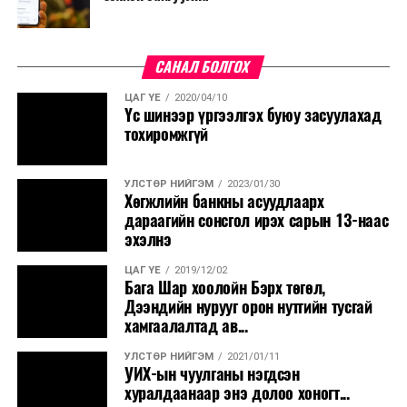
САНАЛ БОЛГОХ
ЦАГ ҮЕ
2020/04/10
Үс шинээр үргээлгэх буюу засуулахад
тохиромжгүй
УЛСТӨР НИЙГЭМ
2023/01/30
Хөгжлийн банкны асуудлаарх
дараагийн сонсгол ирэх сарын 13-наас
эхэлнэ
ЦАГ ҮЕ
2019/12/02
Бага Шар хоолойн Бэрх төгөл,
Дээндийн нурууг орон нутгийн тусгай
хамгаалалтад ав...
УЛСТӨР НИЙГЭМ
2021/01/11
УИХ-ын чуулганы нэгдсэн
хуралдаанаар энэ долоо хоногт...