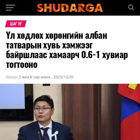
ЦАГ ҮЕ
Үл хөдлөх хөрөнгийн албан
татварын хувь хэмжээг
байршлаас хамаарч 0.6-1 хувиар
тогтооно
Огноо:
2 жил 8 сар.өмнө
,
2023/12/01