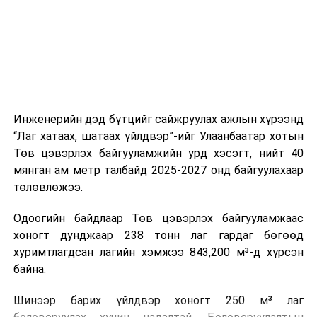
холбогдох байгууллагуудын уялдаа холбоо, аюулгүй
ажиллагааны чиглэлээр жолооч нарыг сургалт, арга
зүйгээр хангаж байна.
Мөн зам тээврийн осол, саатал болон бусад эрсдэл,
онцгой нөхцөл үүссэн үед авах арга хэмжээ, ачаалал
ихтэй нөхцөлд тайван, зөв, шуурхай шийдвэр гаргах,
Инженерийн дэд бүтцийг сайжруулах ажлын хүрээнд
өдөр тутмын ажлын бэлэн байдлыг хангах зэрэг
“Лаг хатаах, шатаах үйлдвэр”-ийг Улаанбаатар хотын
практик ур чадварыг сургалтын хөтөлбөрт тусгажээ.
Төв цэвэрлэх байгууламжийн урд хэсэгт, нийт 40
мянган ам метр талбайд 2025-2027 онд байгуулахаар
Сургалтыг танилцуулах лекц, асуулт-хариулт,
төлөвлөжээ.
жишээнд суурилсан сургалт, багаар ажиллах дасгал,
маршрут болон тээвэрлэлтийн урсгалын зураглалтай
Одоогийн байдлаар Төв цэвэрлэх байгууламжаас
танилцах, онцгой нөхцөлд ажиллах дадлага зэрэг
хоногт дунджаар 238 тонн лаг гардаг бөгөөд
онол, практик хосолсон хэлбэрээр зохион байгуулж
хуримтлагдсан лагийн хэмжээ 843,200 м³-д хүрсэн
байна.
байна.
Сургалтын үеэр COP17 олон улсын бага хурлыг
Шинээр барих үйлдвэр хоногт 250 м³ лаг
зохион байгуулах Үндэсний хорооны Ажлын алба,