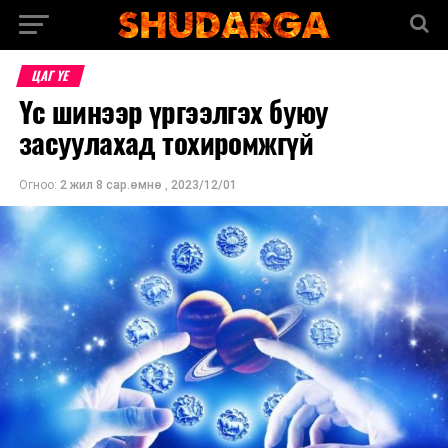
ЦАГ ҮЕ
Үс шинээр үргээлгэх буюу
засуулахад тохиромжгүй
Огноо:
2 жил 8 сар.өмнө
,
2023/12/01