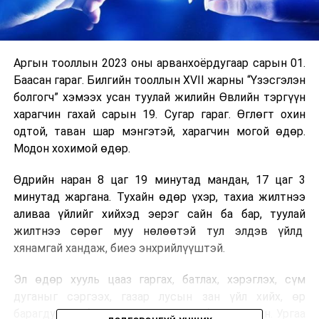
Аргын тооллын 2023 оны арванхоёрдугаар сарын 01.
Баасан гараг. Билгийн тооллын XVII жарны “Үзэсгэлэн
болгогч” хэмээх усан туулай жилийн Өвлийн тэргүүн
харагчин гахай сарын 19. Сугар гараг. Өглөгт охин
одтой, таван шар мэнгэтэй, харагчин могой өдөр.
Модон хохимой өдөр.
Өдрийн наран 8 цаг 19 минутад мандан, 17 цаг 3
минутад жаргана. Тухайн өдөр үхэр, тахиа жилтнээ
аливаа үйлийг хийхэд эерэг сайн ба бар, туулай
жилтнээ сөрөг муу нөлөөтэй тул элдэв үйлд
хянамгай хандаж, биеэ энхрийлүүштэй.
Эл өдөр хууль цааз гаргах, батлах, хэрэглэх, сүм
дуганыг сэргээх, газар лусын зан үйл хийх, өр
барагдуулах, буг дарах, газрын ам бооход сайн. Ургаа