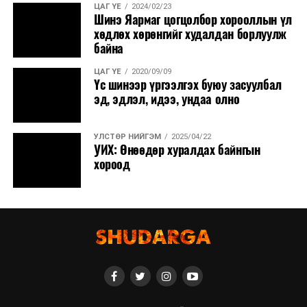
ЦАГ ҮЕ
2024/02/23
Шинэ Яармаг цогцолбор хорооллын үл
хөдлөх хөрөнгийг худалдан борлуулж
байна
ЦАГ ҮЕ
2020/09/09
Үс шинээр үргээлгэх буюу засуулбал
эд, эдлэл, идээ, ундаа олно
УЛСТӨР НИЙГЭМ
2025/04/22
УИХ: Өнөөдөр хуралдах байнгын
хороод