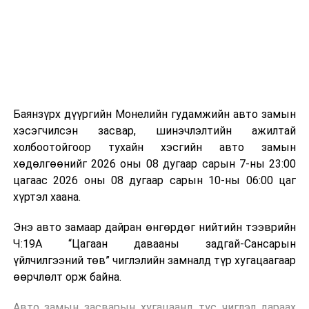
зориулалттай. Лагийг өндөр температурт шатааснаар
эзлэхүүн нь 90 хүртэл хувиар буурч, бактери, вирус
болон бусад өвчин үүсгэгч бичил биетнийг устгах
боломжтой.
Түүнчлэн шаталтын явцад үүсэх дулааныг цахилгаан
болон дулааны эрчим хүч үйлдвэрлэхэд ашиглаж
Баянзүрх дүүргийн Монелийн гудамжийн авто замын
болдог. Зарим технологийн хувьд шаталтын дараа
хэсэгчилсэн засвар, шинэчлэлтийн ажилтай
үлдэх үнснээс фосфор зэрэг ашигт эрдсийг сэргээн
холбоотойгоор тухайн хэсгийн авто замын
авах боломжтой аж.
хөдөлгөөнийг 2026 оны 08 дугаар сарын 7-ны 23:00
цагаас 2026 оны 08 дугаар сарын 10-ны 06:00 цаг
Япон, Герман, Швейцар, Нидерланд, Өмнөд Солонгос
хүртэл хаана.
зэрэг улс лаг хатаах, шатаах технологийг ашиглаж
байна. Тухайлбал, Германд лаг шатаах үйлдвэрээс
Энэ авто замаар дайран өнгөрдөг нийтийн тээврийн
гарсан үнснээс фосфор сэргээн авах технологи
Ч:19А “Цагаан давааны задгай-Сансарын
ашигладаг бол Нидерландад төвлөрсөн лаг
үйлчилгээний төв” чиглэлийн замналд түр хугацаагаар
боловсруулах үйлдвэрүүдээр дулаан, цахилгаан
өөрчлөлт орж байна.
эрчим хүч үйлдвэрлэдэг.
Авто замын засварын хугацаанд тус чиглэл дараах