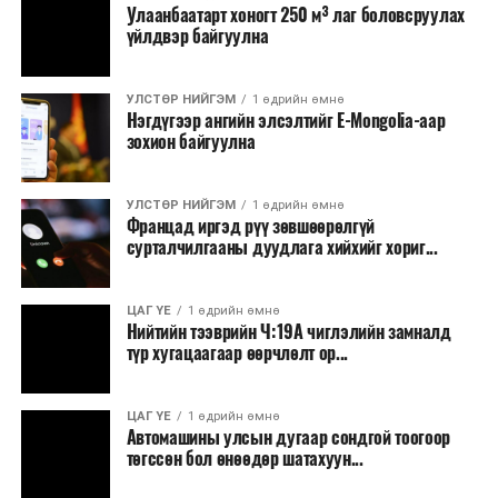
Улаанбаатарт хоногт 250 м³ лаг боловсруулах
үйлдвэр байгуулна
УЛСТӨР НИЙГЭМ
1 өдрийн өмнө
Нэгдүгээр ангийн элсэлтийг E-Mongolia-аар
зохион байгуулна
УЛСТӨР НИЙГЭМ
1 өдрийн өмнө
Францад иргэд рүү зөвшөөрөлгүй
сурталчилгааны дуудлага хийхийг хориг...
ЦАГ ҮЕ
1 өдрийн өмнө
Нийтийн тээврийн Ч:19А чиглэлийн замналд
түр хугацаагаар өөрчлөлт ор...
ЦАГ ҮЕ
1 өдрийн өмнө
Автомашины улсын дугаар сондгой тоогоор
төгссөн бол өнөөдөр шатахуун...