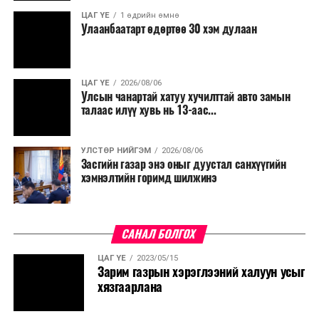
ЦАГ ҮЕ
1 өдрийн өмнө
Улаанбаатарт өдөртөө 30 хэм дулаан
ЦАГ ҮЕ
2026/08/06
Улсын чанартай хатуу хучилттай авто замын
талаас илүү хувь нь 13-аас...
УЛСТӨР НИЙГЭМ
2026/08/06
Засгийн газар энэ оныг дуустал санхүүгийн
хэмнэлтийн горимд шилжинэ
САНАЛ БОЛГОХ
ЦАГ ҮЕ
2023/05/15
Зарим газрын хэрэглээний халуун усыг
хязгаарлана