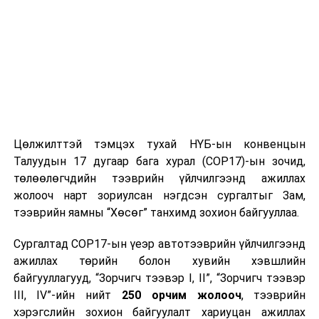
Цөлжилттэй тэмцэх тухай НҮБ-ын конвенцын
Талуудын 17 дугаар бага хурал (COP17)-ын зочид,
төлөөлөгчдийн тээврийн үйлчилгээнд ажиллах
жолооч нарт зориулсан нэгдсэн сургалтыг Зам,
тээврийн яамны “Хөсөг” танхимд зохион байгууллаа.
Сургалтад COP17-ын үеэр автотээврийн үйлчилгээнд
ажиллах төрийн болон хувийн хэвшлийн
байгууллагууд, “Зорчигч тээвэр I, II”, “Зорчигч тээвэр
III, IV”-ийн нийт
250 орчим жолооч
, тээврийн
хэрэгслийн зохион байгуулалт хариуцан ажиллах