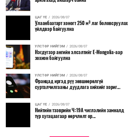
нутгийн зүүн хэсгээр сэрүүсэж шөнөдөө Алтай,
Хангай, Хөвсгөлийн уулархаг нутаг, Завхан, Заг,
Байдраг голын эх, Хүрэнбэлчир орчим, Идэр, Тэс,
ЦАГ ҮЕ
2026/08/07
Улаанбаатарт хоногт 250 м³ лаг боловсруулах
Туул, Тэрэлж, Хэрлэн голын хөндийгөөр 2-7 хэм, Их
үйлдвэр байгуулна
нууруудын хотгор, говийн бүс нутгийн өмнөд хэсгээр
14-19 хэм, бусад нутгаар 8-13 хэм, өдөртөө Монгол-
Алтай, Хангай, Хөвсгөл, Хэнтийн уулархаг нутаг, Эг,
УЛСТӨР НИЙГЭМ
2026/08/07
Нэгдүгээр ангийн элсэлтийг E-Mongolia-аар
Үүр, Туул, Тэрэлж, Хэрлэн голын хөндийгөөр 16-21
зохион байгуулна
хэм, Алтайн өвөр говиор 31-36 хэм, Их нууруудын
хотгор, говийн бүс нутгийн өмнөд хэсгээр 26-31 хэм,
бусад нутгаар 21-26 хэм дулаан байна.
УЛСТӨР НИЙГЭМ
2026/08/07
Францад иргэд рүү зөвшөөрөлгүй
сурталчилгааны дуудлага хийхийг хориг...
ЦАГ ҮЕ
2026/08/07
Нийтийн тээврийн Ч:19А чиглэлийн замналд
түр хугацаагаар өөрчлөлт ор...