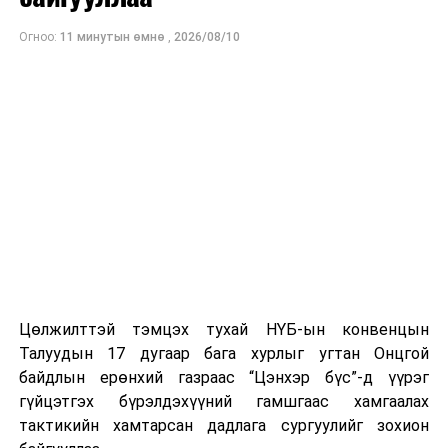
Огноо:
11 минутын өмнө
,
2026/08/10
Цөлжилттэй тэмцэх тухай НҮБ-ын конвенцын
Талуудын 17 дугаар бага хурлыг угтан Онцгой
байдлын ерөнхий газраас “Цэнхэр бүс”-д үүрэг
гүйцэтгэх бүрэлдэхүүний гамшгаас хамгаалах
тактикийн хамтарсан дадлага сургуулийг зохион