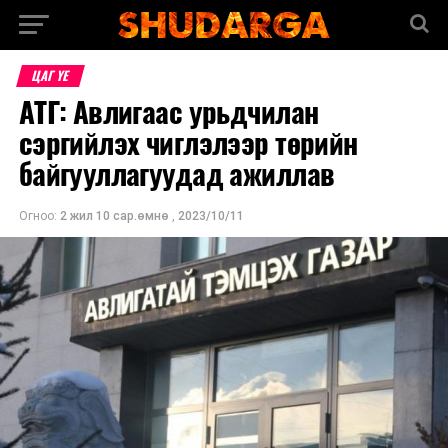
ЦАГ ҮЕ
АТГ: Авлигаас урьдчилан
сэргийлэх чиглэлээр төрийн
байгууллагуудад ажиллав
Огноо:
2 жил 10 сар.өмнө
,
2023/10/11