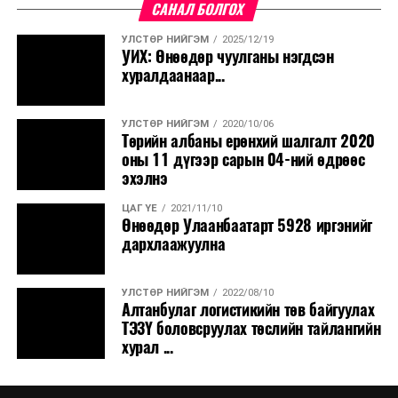
САНАЛ БОЛГОХ
УЛСТӨР НИЙГЭМ
2025/12/19
УИХ: Өнөөдөр чуулганы нэгдсэн
хуралдаанаар...
УЛСТӨР НИЙГЭМ
2020/10/06
Төрийн албаны ерөнхий шалгалт 2020
оны 11 дүгээр сарын 04-ний өдрөөс
эхэлнэ
ЦАГ ҮЕ
2021/11/10
Өнөөдөр Улаанбаатарт 5928 иргэнийг
дархлаажуулна
УЛСТӨР НИЙГЭМ
2022/08/10
Алтанбулаг логистикийн төв байгуулах
ТЭЗҮ боловсруулах төслийн тайлангийн
хурал ...