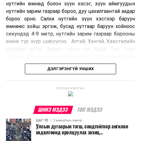
нутгийн өмнөд болон зүүн хэсэг, зүүн аймгуудын
нутгийн зарим газраар бороо, дуу цахилгаантай аадар
бороо орно. Салхи нутгийн зүүн хэсгээр баруун
өмнөөс хойш эргэж, бусад нутгаар баруун хойноос
секундэд 4-9 метр, нутгийн зарим газраар борооны
өмнө түр зуур ширүүснэ. Алтай, Хангай, Хөвсгөлийн
уулархаг нутаг, Завхан голын эх, Идэр, Тэс, Туул,
Тэрэлж, Хэрлэн голын хөндийгөөр 17-22 хэм, Алтайн
өвөр говь болон говийн бүс нутгийн зүүн хэсгээр 27-
ДЭЛГЭРЭНГҮЙ УНШИХ
32 хэм, бусад нутгаар 21-26 хэм дулаан байна.
УЛААНБААТАР ХОТ ОРЧМООР:
Үүл багасна, бороо
СУРТАЛЧИЛГАА
орохгүй. Салхи баруун хойноос секундэд 4-9 метр.
Өдөртөө 18-20 хэм дулаан байна.
ШИНЭ МЭДЭЭ
ТОП МЭДЭЭ
БАГАНУУР ОРЧМООР:
Үүл багасна, бороо орохгүй.
ЦАГ ҮЕ
3 минутын өмнө
Салхи баруун хойноос секундэд 5-10 метр. Өдөртөө
Улсын дугаарын тэгш, сондгойгоор ангилан
19-21 хэм дулаан байна.
хөдөлгөөнд оролцуулах зохиц...