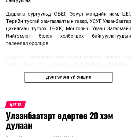
байгууллаа.
Дадлага сургуульд ОБЕГ, Эрүүл мэндийн яам, ЦЕГ,
Төрийн тусгай хамгаалалтын газар, УСУГ, Улаанбаатар
цахилгаан түгээх ТӨХК, Монголын Улаан Загалмайн
Нийгэмлэг болон холбогдох байгууллагуудын
төлөөлөл оролцов.
Дадлага сургуулиар болзошгүй гамшиг, ослын үед
авах хариу арга хэмжээ, байгууллага хоорондын
уялдаа холбоо, бүрэлдэхүүний бэлтгэл, бэлэн байдлыг
ДЭЛГЭРЭНГҮЙ УНШИХ
шалгав.
ЦАГ ҮЕ
Улаанбаатарт өдөртөө 20 хэм
дулаан
Нийтэлсэн:
COP17