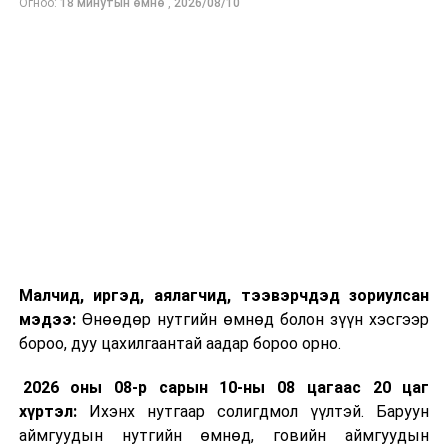
Огноо:
18 минутын өмнө
,
2026/08/10
Малчид, иргэд, аялагчид, тээвэрчдэд зориулсан
мэдээ:
Өнөөдөр нутгийн өмнөд болон зүүн хэсгээр
бороо, дуу цахилгаантай аадар бороо орно.
2026 оны 08-р сарын 10-ны 08 цагаас 20 цаг
хүртэл:
Ихэнх нутгаар солигдмол үүлтэй. Баруун
аймгуудын нутгийн өмнөд, говийн аймгуудын