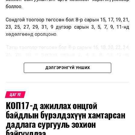
боллоо.
Сондгой тоогоор төгссөн бол: 8-р сарын 15, 17, 19, 21,
23, 25, 27, 29, 31, 9 дүгээр сарын 3, 5, 7, 9, 11-нд
хөдөлгөөнд оролцоно.
Тэгш тоогоор төгссөн бол: 8-р сарын 16, 18, 20, 22, 24,
26, 28, 30, 9 дүгээр сарын 2, 4, 6, 8, 10, 12-нд
хөдөлгөөнд оролцоно.
ДЭЛГЭРЭНГҮЙ УНШИХ
Улсын дугаарын тэгш, сондгойгоор ангилан
хөдөлгөөнд оролцуулах зохицуулалт 07:00-21:00
цагийн хооронд хэрэгжих бөгөөд бүсчлэл
ЦАГ ҮЕ
харгалзахгүй, нийслэлийн төвийн зургаан дүүргийн
КОП17-д ажиллах онцгой
хэмжээнд шийдвэр үйлчилнэ
гэж Замын
хөдөлгөөний удирдлагын төвөөс мэдээллээ.
байдлын бүрэлдэхүүн хамтарсан
дадлага сургууль зохион
байгууллаа