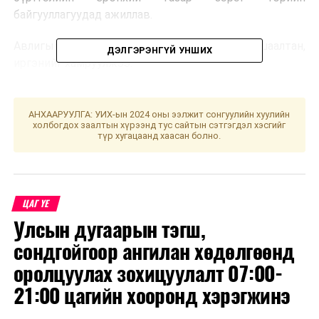
байгууллагуудад ажиллав.
Авлигын эсрэг сургалтад 370 албан тушаалтан,
ДЭЛГЭРЭНГҮЙ УНШИХ
иргэнийг хамруулжээ.
УНШСАН:
1414
АНХААРУУЛГА: УИХ-ын 2024 оны ээлжит сонгуулийн хуулийн
ДАРААХ МЭДЭЭ
холбогдох заалтын хүрээнд тус сайтын сэтгэгдэл хэсгийг
Цогтцэций өртөөг аюултай ачаанд нээлттэй өртөөгөөр
түр хугацаанд хаасан болно.
зарлалаа
ӨМНӨХ МЭДЭЭ
Мөрийтэй тоглоом цахимаар зохион байгуулсан хэргийг
илрүүлэн шалгаж байна
ЦАГ ҮЕ
Улсын дугаарын тэгш,
сондгойгоор ангилан хөдөлгөөнд
оролцуулах зохицуулалт 07:00-
21:00 цагийн хооронд хэрэгжинэ