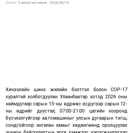
Огноо:
3 минутын өмнө
,
2026/08/10
Хичээлийн шинэ жилийн бэлтгэл болон COP-17
хуралтай холбогдуулан Улаанбаатар хотод 2026 оны
наймдугаар сарын 15-ны өдрөөс есдүгээр сарын 12-
ны өдрийг дуустал, 07:00-21:00 цагийн хооронд
бүсчлэлгүйгээр автомашиныг улсын дугаарын тэгш,
сондгойгоор ангилан замыг хөдөлгөөнд оролцуулах
зохион байгуулалтын арга хэмжээг хэрэгжүүлэхээр