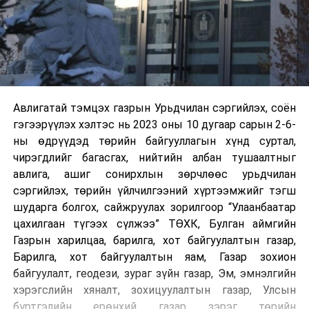
Авлигатай тэмцэх газрын Урьдчилан сэргийлэх, соён
гэгээрүүлэх хэлтэс нь 2023 оны 10 дугаар сарын 2-6-
ны өдрүүдэд төрийн байгууллагын хүнд суртал,
чирэгдлийг багасгах, нийтийн албан тушаалтныг
авлига, ашиг сонирхлын зөрчлөөс урьдчилан
сэргийлэх, төрийн үйлчилгээний хүртээмжийг тэгш
шударга болгох, сайжруулах зорилгоор “Улаанбаатар
цахилгаан түгээх сүлжээ” ТӨХК, Булган аймгийн
Газрын харилцаа, барилга, хот байгуулалтын газар,
Барилга, хот байгуулалтын яам, Газар зохион
байгуулалт, геодези, зураг зүйн газар, Эм, эмнэлгийн
хэрэгслийн хяналт, зохицуулалтын газар, Улсын
бүртгэлийн ерөнхий газар зэрэг төрийн