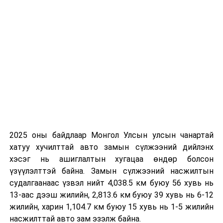
болон зорчигч тээврийн нэвтрүүлэх хүчин чадлыг
сайжруулах, экспортыг нэмэгдүүлснээр цаашид
транзит улс болох суурь нөхцөлийг бүрдүүлж Ази,
Европыг холбосон таван авто замын коридортой
болгоно.
Мөн Алтанбулаг, Замын-Үүд боомтын хүчин чадлыг
нэмэгдүүлэх, Цагааннуур, Ярант зэрэг алслагдсан
боомтуудын үйл ажиллагааг сэргээх зэрэг зорилт
тавин ажиллаж байгааг дурдлаа. Азийн хөгжлийн
банкны Монгол Улс дахь суурин төлөөлөгч Шэннон
Коулин уулзалтын төгсгөлд хэлэхдээ "Өнгөрсөн
2025 оны байдлаар Монгол Улсын улсын чанартай
хугацаанд манай хоёр байгууллагын хамтран
хатуу хучилттай авто замын сүлжээний дийлэнх
хэрэгжүүлсэн авто замын барилгын ажлын төсөл
хэсэг нь ашиглалтын хугацаа өндөр болсон
хөтөлбөрүүд амжилттай хэрэгжсэнд талархалтай
үзүүлэлттэй байна. Замын сүлжээний насжилтын
байна" гэлээ.
судалгаанаас үзвэл нийт 4,038.5 км буюу 56 хувь нь
13-аас дээш жилийн, 2,813.6 км буюу 39 хувь нь 6-12
Цаашид бүс нутгийн авто замын хөгжилд Азийн
жилийн, харин 1,104.7 км буюу 15 хувь нь 1-5 жилийн
хөгжлийн банкны зүгээс илүү ач холбогдол өгч,
насжилттай авто зам эзэлж байна.