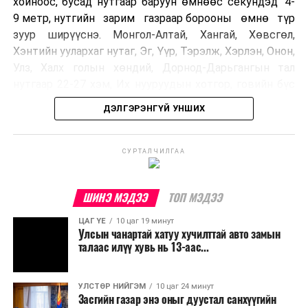
хойноос, бусад нутгаар баруун өмнөөс секундэд 4-
9 метр, нутгийн зарим газраар борооны өмнө түр
зуур ширүүснэ. Монгол-Алтай, Хангай, Хөвсгөл,
Хэнтийн уулархаг нутаг, Эг, Үүр, Тэрэлж, Хэрлэн, Онон,
Улз, Халх голын хөндий, Дорнод-Дарьгангын тал
нутгаар 22-27 хэм, Их нууруудын хотгор, говийн бүс
нутгийн өмнөд хэсгээр 34-39 хэм, бусад нутгаар 27-
ДЭЛГЭРЭНГҮЙ УНШИХ
32 хэм дулаан байна.
УЛААНБААТАР ХОТ ОРЧМООР:
СУРТАЛЧИЛГАА
Багавтар
үүлтэй. Бороо орохгүй. Салхи баруун
хойноос секундэд 4-9 метр. 27-29 хэм
ШИНЭ МЭДЭЭ
ТОП МЭДЭЭ
дулаан байна.
ЦАГ ҮЕ
10 цаг 19 минут
Улсын чанартай хатуу хучилттай авто замын
БАГАНУУР ОРЧМООР:
Багавтар үүлтэй.
талаас илүү хувь нь 13-аас...
Бороо орохгүй. Салхи баруун хойноос
секундэд 4-9 метр. 25-27 хэм дулаан
байна.
УЛСТӨР НИЙГЭМ
10 цаг 24 минут
Засгийн газар энэ оныг дуустал санхүүгийн