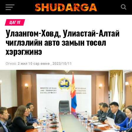
ЦАГ ҮЕ
Улаангом-Ховд, Улиастай-Алтай
чиглэлийн авто замын төсөл
хэрэгжинэ
Огноо:
2 жил 10 сар.өмнө
,
2023/10/11