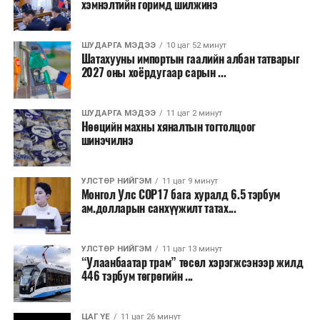
хэмнэлтийн горимд шилжинэ
ТЭРЭЛЖ ОРЧМООР:
Багавтар үүлтэй.
Бороо орохгүй. Салхи баруун хойноос
секундэд 4-9 метр. 25-27 хэм дулаан
ШУДАРГА МЭДЭЭ
10 цаг 52 минут
байна.
Шатахууны импортын гаалийн албан татварыг
2027 оны хоёрдугаар сарын ...
2026 оны наймдугаар сарын 07-ноос
2026 оны наймдугаар сарын 11-нийг хүртэлх
ШУДАРГА МЭДЭЭ
11 цаг 2 минут
Нөөцийн махны хяналтын тогтолцоог
цаг агаарын урьдчилсан төлөв
шинэчилнэ
Наймдугаар сарын 7-нд баруун болон төвийн
аймгуудын нутгийн хойд хэсгээр, 8-нд баруун
УЛСТӨР НИЙГЭМ
11 цаг 9 минут
Монгол Улс COP17 бага хуралд 6.5 тэрбум
аймгуудын нутгийн хойд хэсэг, төвийн
ам.долларын санхүүжилт татах...
аймгуудын нутгийн зарим газраар, 9-нд баруун
аймгуудын нутгийн зүүн, говийн аймгуудын
нутгийн хойд, зүүн аймгуудын нутгийн баруун
УЛСТӨР НИЙГЭМ
11 цаг 13 минут
“Улаанбаатар трам” төсөл хэрэгжсэнээр жилд
хэсэг, төвийн аймгуудын ихэнх нутгаар, 10-нд
446 тэрбум төгрөгийн ...
төв, зүүн, говийн аймгуудын ихэнх нутгаар
бороо, дуу цахилгаантай аадар бороо орно. Салхи
ихэнх хугацаанд секундэд 5-10 метр, 9-нд
ЦАГ ҮЕ
11 цаг 26 минут