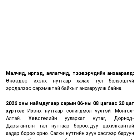
Малчид, иргэд, аялагчид, тээвэрчдийн анхааралд:
Өнөөдөр ихэнх нутгаар халах тул болзошгүй
эрсдэлээс сэрэмжтэй байхыг анхааруулж байна.
2026 оны наймдугаар сарын 06-ны 08 цагаас 20 цаг
хүртэл:
Ихэнх нутгаар солигдмол үүлтэй. Монгол-
Алтай, Хөвсгөлийн уулархаг нутаг, Дорнод-
Дарьгангын тал нутгаар бороо, дуу цахилгаантай
аадар бороо орно. Салхи нутгийн зүүн хэсгээр баруун