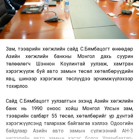
Зам, тээврийн хөгжлийн сайд С.Бямбацогт өнөөдөр
Азийн хөгжлийн банкны Монгол дахь суурин
төлөөлөгч Шэннон Коулинтай уулзаж, хамтран
хэрэгжүүлж буй авто замын төсөл хөтөлбөрүүдийн
явц, шинээр хэрэгжих төслүүдээ эрчимжүүлэхээр
тохирлоо.
Сайд С.Бямбацогт уулзалтын эхэнд Азийн хөгжлийн
банк нь 1990 оноос хойш Монгол Улсын зам,
тээврийн салбарт 55 төсөл, хөтөлбөрийг үр дүнтэй
хэрэгжүүлсэнд талархаж байгаагаа хэллээ. Одоогийн
байдлаар Азийн авто замын сүлжээний АН-3
чиглэлийн авто замын хэсэг болох Улаанбаатар-