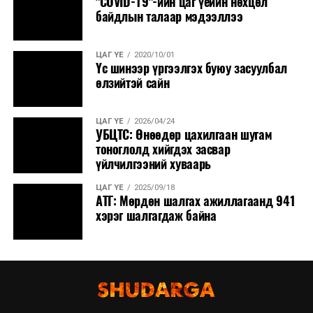
"COVID-19"-ийн цаг үеийн нөхцөл
нутгаар сэрүүснэ.
байдлын талаар мэдээллээ
ЦАГ ҮЕ
2020/10/01
Үс шинээр үргээлгэх буюу засуулбал
өлзийтэй сайн
ЦАГ ҮЕ
2026/04/24
УБЦТС: Өнөөдөр цахилгаан шугам
тоноглолд хийгдэх засвар
үйлчилгээний хуваарь
ЦАГ ҮЕ
2025/09/18
АТГ: Мөрдөн шалгах ажиллагаанд 941
хэрэг шалгагдаж байна