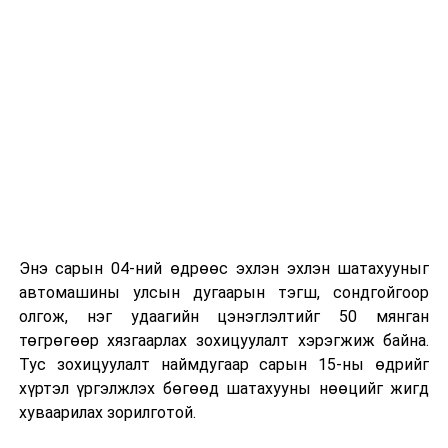
байна
гэж Зам, тээврийн яамнаас мэдээллээ.
УНШСАН:
1475
ДАРААХ МЭДЭЭ
D-Petition буюу Нийтийн цахим өргөдөл, гомдлын
системийг энэ сарын 17- нд танилцуулна
ӨМНӨХ МЭДЭЭ
УИХ: Байнгын хороо, ажлын хэсгүүд өнөөдөр
хуралдана
Энэ сарын 04-ний өдрөөс эхлэн эхлэн шатахууныг
автомашины улсын дугаарын тэгш, сондгойгоор
олгож, нэг удаагийн цэнэглэлтийг 50 мянган
төгрөгөөр хязгаарлах зохицуулалт хэрэгжиж байна.
Тус зохицуулалт наймдугаар сарын 15-ны өдрийг
хүртэл үргэлжлэх бөгөөд шатахууны нөөцийг жигд
хуваарилах зорилготой.