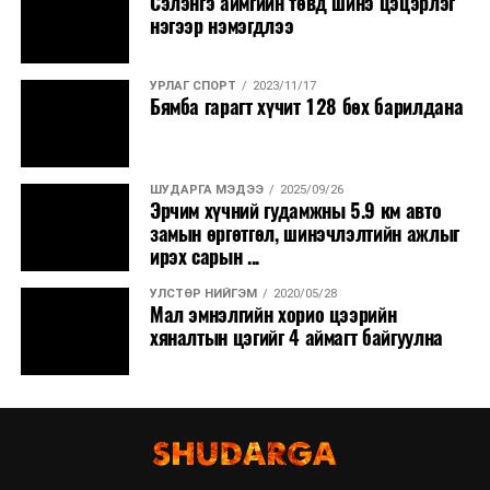
Сэлэнгэ аймгийн төвд шинэ цэцэрлэг
нэгээр нэмэгдлээ
УРЛАГ СПОРТ
2023/11/17
Бямба гарагт хүчит 128 бөх барилдана
ШУДАРГА МЭДЭЭ
2025/09/26
Эрчим хүчний гудамжны 5.9 км авто
замын өргөтгөл, шинэчлэлтийн ажлыг
ирэх сарын ...
УЛСТӨР НИЙГЭМ
2020/05/28
Мал эмнэлгийн хорио цээрийн
хяналтын цэгийг 4 аймагт байгуулна