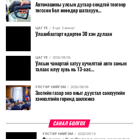
Түүнчлэн түлш, улаанбуудай, хүнсний ногооны нөөц
Автомашины улсын дугаар сондгой тоогоор
бүрдүүлэх зоорь, агуулах барих аж ахуйн нэгжүүдэд
төгссөн бол өнөөдөр шатахуун...
хөнгөлөлттэй зээл олгох, цахилгааны хөнгөлөлт
үзүүлэхийг салбарын сайд нарт үүрэг болголоо.
ЦАГ ҮЕ
8 цаг 2 минут
Улаанбаатарт өдөртөө 30 хэм дулаан
ЦАГ ҮЕ
2026/08/06
Улсын чанартай хатуу хучилттай авто замын
талаас илүү хувь нь 13-аас...
УЛСТӨР НИЙГЭМ
2026/08/06
Засгийн газар энэ оныг дуустал санхүүгийн
хэмнэлтийн горимд шилжинэ
САНАЛ БОЛГОХ
УЛСТӨР НИЙГЭМ
2020/09/14