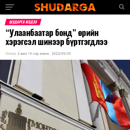
ШУДАРГА МЭДЭЭ
“Улаанбаатар бонд” өрийн
хэрэгсэл шинээр бүртгэгдлээ
Огноо:
2 жил 10 сар.өмнө
,
2023/09/29