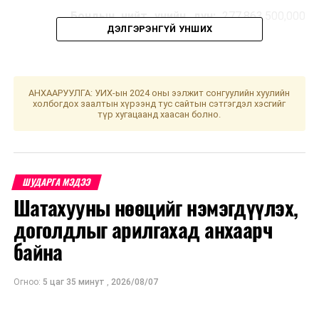
Бондын нийт үнийн дүн:
277,863,500,000
ДЭЛГЭРЭНГҮЙ УНШИХ
төгрөг
Бондын хүү/өгөөжийн хувь
хэмжээ:
Жилийн 17.2%
АНХААРУУЛГА: УИХ-ын 2024 оны ээлжит сонгуулийн хуулийн
холбогдох заалтын хүрээнд тус сайтын сэтгэгдэл хэсгийг
Бондын хугацаа:
24 сар
түр хугацаанд хаасан болно.
Бондынхүү төлөгдөх хугацаа /давтамж/:
Хагас жил тутамд
ШУДАРГА МЭДЭЭ
Бондын үндсэн төлбөр төлөх хугацаа:
Шатахууны нөөцийг нэмэгдүүлэх,
Хугацааны эцэст
доголдлыг арилгахад анхаарч
Захиалга авах хугацаа: 2023.10.02
-
байна
2023.10.04
Огноо:
5 цаг 35 минут
,
2026/08/07
Үнэт цаасны танилцуулгыг
эндээс
үзнэ үү.