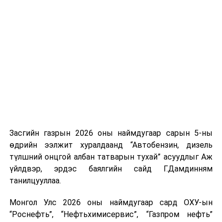
үүсвэрийг нэмэгдүүлэх чиглэлд анхаарч байна.
Замын-Үүд боомтоор 2000 тонн дизель түлш орж
ирсэн бөгөөд шилжүүлэн ачих ажиллагаа хийгдэж
байна" гэлээ
гэж Аж үйлдвэр, эрдэс баялгийн яамнаас
мэдээллээ.
Засгийн газрын 2026 оны наймдугаар сарын 5-ны
өдрийн ээлжит хуралдаанд “Автобензин, дизель
түлшний онцгой албан татварын тухай” асуудлыг Аж
үйлдвэр, эрдэс баялгийн сайд Г.Дамдинням
танилцууллаа.
Монгол Улс 2026 оны наймдугаар сард ОХУ-ын
“Роснефть”, “Нефтьхимисервис”, “Газпром нефть”