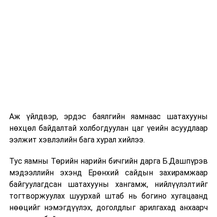
МОНГОЛЫН ХӨРӨНГИЙН БИРЖ
УНШСАН:
2195
ДАРААХ МЭДЭЭ
Гурван улсын тээвэр ОХУ-ын Новосибирск хотод
хүрлээ
ӨМНӨХ МЭДЭЭ
Л.Оюун-Эрдэнэ: Аялал жуулчлалын гол бүс Ханх-
Хатгал чиглэлд хатуу хучилттай авто зам тавина
Аж үйлдвэр, эрдэс баялгийн яамнаас шатахууны
нөхцөл байдалтай холбогдуулан цаг үеийн асуудлаар
ээлжит хэвлэлийн бага хурал хийлээ.
Тус яамны Төрийн нарийн бичгийн дарга Б.Дашпүрэв
мэдээллийн эхэнд Ерөнхий сайдын захирамжаар
байгуулагдсан шатахууны хангамж, нийлүүлэлтийг
тогтворжуулах шуурхай штаб нь богино хугацаанд
нөөцийг нэмэгдүүлэх, доголдлыг арилгахад анхаарч