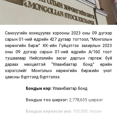
Санхүүгийн зохицуулах хорооны 2023 оны 09 дүгээр
сарын 01-ний өдрийн 427 дугаар тогтоол, "Монголын
хөрөнгийн бирж" ХК-ийн Гүйцэтгэх захирлын 2023
оны 09 дүгээр сарын 01-ний өдрийн А/160 тоот
тушаалаар Нийслэлийн засаг даргын гаргаж буй
дараах нөхцөлтэй “Улаанбаатар бонд” өрийн
хэрэгслийг Монголын хөрөнгийн биржийн үнэт
цаасны бүртгэлд бүртгэлээ.
Бондын нэр:
Улаанбаатар бонд
Бондын тоо ширхэг:
2,778,635 ширхэг
Бондын нэрлэсэн үнэ:
100,000 төгрөг