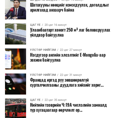
Шатахууны нөөцийг нэмэгдүүлэх, доголдлыг
арилгахад анхаарч байна
ЦАГ ҮЕ
20 цаг 16 минут
Улаанбаатарт хоногт 250 м³ лаг боловсруулах
үйлдвэр байгуулна
УЛСТӨР НИЙГЭМ
22 цаг 27 минут
Нэгдүгээр ангийн элсэлтийг E-Mongolia-аар
зохион байгуулна
УЛСТӨР НИЙГЭМ
22 цаг 31 минут
Францад иргэд рүү зөвшөөрөлгүй
сурталчилгааны дуудлага хийхийг хориг...
ЦАГ ҮЕ
22 цаг 35 минут
Нийтийн тээврийн Ч:19А чиглэлийн замналд
түр хугацаагаар өөрчлөлт ор...