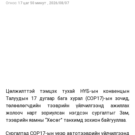
хязгаарлалт тогтоох таслан сэргийлэх арга хэмжээг
Огноо:
17 цаг 50 минут
,
2026/08/07
хүчингүй болгож, харин Монгол Улсын хилээр гарахыг
хязгаарлах таслан сэргийлэх арга хэмжээг хэвээр
үлдээж шийдвэрлэв.
БАЯНЗҮРХ, СҮХБААТАР, ЧИНГЭЛТЭЙ ДҮҮРГИЙН
ЭРҮҮГИЙН ХЭРГИЙН АНХАН ШАТНЫ ШҮҮХИЙН
ТАМГЫН ГАЗАР
УНШСАН:
1341
ДАРААХ МЭДЭЭ
Татварын хялбаршуулсан горим ашиглах хүсэлтээ III
улиралд багтаан илгээгээрэй
Цөлжилттэй тэмцэх тухай НҮБ-ын конвенцын
ӨМНӨХ МЭДЭЭ
Талуудын 17 дугаар бага хурал (COP17)-ын зочид,
Ерөнхийлөгч У.Хүрэлсүх Япон Улсын Ерөнхий сайд
төлөөлөгчдийн тээврийн үйлчилгээнд ажиллах
Ф.Кишидатай уулзав
жолооч нарт зориулсан нэгдсэн сургалтыг Зам,
тээврийн яамны “Хөсөг” танхимд зохион байгууллаа.
Сургалтад COP17-ын үеэр автотээврийн үйлчилгээнд