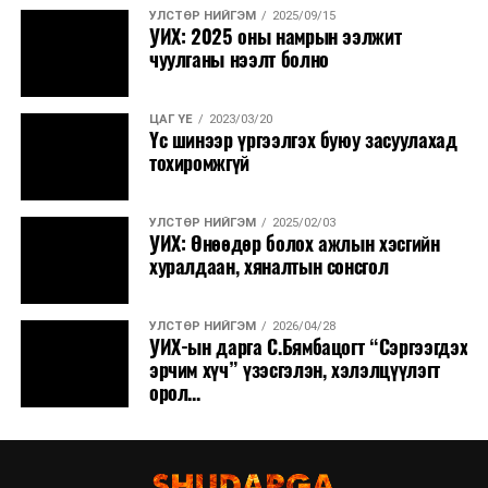
УЛСТӨР НИЙГЭМ
2025/09/15
УИХ: 2025 оны намрын ээлжит
чуулганы нээлт болно
ЦАГ ҮЕ
2023/03/20
Үс шинээр үргээлгэх буюу засуулахад
тохиромжгүй
УЛСТӨР НИЙГЭМ
2025/02/03
УИХ: Өнөөдөр болох ажлын хэсгийн
хуралдаан, хяналтын сонсгол
УЛСТӨР НИЙГЭМ
2026/04/28
УИХ-ын дарга С.Бямбацогт “Сэргээгдэх
эрчим хүч” үзэсгэлэн, хэлэлцүүлэгт
орол...