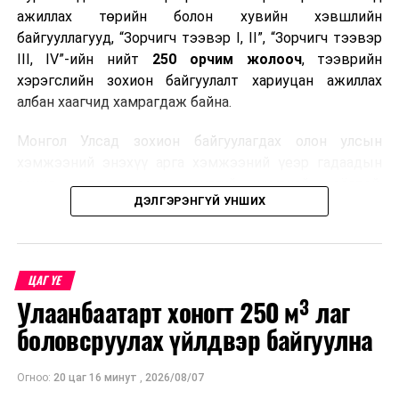
ажиллах төрийн болон хувийн хэвшлийн
байгууллагууд, “Зорчигч тээвэр I, II”, “Зорчигч тээвэр
III, IV”-ийн нийт
250 орчим жолооч
, тээврийн
хэрэгслийн зохион байгуулалт хариуцан ажиллах
албан хаагчид хамрагдаж байна.
Монгол Улсад зохион байгуулагдах олон улсын
хэмжээний энэхүү арга хэмжээний үеэр гадаадын
зочид, төлөөлөгчдөд аюулгүй, шуурхай, соёлтой,
ДЭЛГЭРЭНГҮЙ УНШИХ
мэргэжлийн түвшинд тээврийн үйлчилгээ үзүүлэх
бэлтгэлийг хангах нь сургалтын гол зорилго юм.
Сургалтаар COP17-ын ерөнхий ойлголт, ач холбогдол,
ЦАГ ҮЕ
зохион байгуулалтын онцлог, зочид, төлөөлөгчдийн
Улаанбаатарт хоногт 250 м³ лаг
ангилал, үйлчилгээний стандарт, жолооч нарын үүрэг
хариуцлага, сахилга бат, үйлчилгээний соёл, ёс зүй,
боловсруулах үйлдвэр байгуулна
мэргэжлийн харилцааны талаар нэгдсэн мэдээлэл
өгчээ.
Огноо:
20 цаг 16 минут
,
2026/08/07