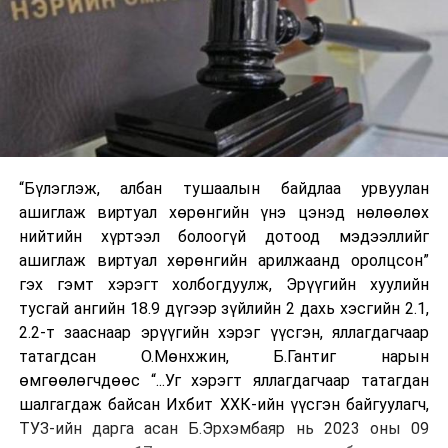
“Бүлэглэж, албан тушаалын байдлаа урвуулан
ашиглаж виртуал хөрөнгийн үнэ цэнэд нөлөөлөх
нийтийн хүртээл болоогүй дотоод мэдээллийг
ашиглаж виртуал хөрөнгийн арилжаанд оролцсон”
гэх гэмт хэрэгт холбогдуулж, Эрүүгийн хуулийн
тусгай ангийн 18.9 дүгээр зүйлийн 2 дахь хэсгийн 2.1,
2.2-т зааснаар эрүүгийн хэрэг үүсгэн, яллагдагчаар
татагдсан О.Мөнхжин, Б.Гантиг нарын
өмгөөлөгчдөөс “...Уг хэрэгт яллагдагчаар татагдан
шалгагдаж байсан Ихбит ХХК-ийн үүсгэн байгуулагч,
ТУЗ-ийн дарга асан Б.Эрхэмбаяр нь 2023 оны 09