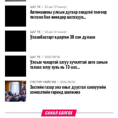
ЦАГ ҮЕ
22 цаг 37 минут
Автомашины улсын дугаар сондгой тоогоор
төгссөн бол өнөөдөр шатахуун...
ЦАГ ҮЕ
22 цаг 41 минут
Улаанбаатарт өдөртөө 30 хэм дулаан
ЦАГ ҮЕ
2026/08/06
Улсын чанартай хатуу хучилттай авто замын
талаас илүү хувь нь 13-аас...
УЛСТӨР НИЙГЭМ
2026/08/06
Засгийн газар энэ оныг дуустал санхүүгийн
хэмнэлтийн горимд шилжинэ
САНАЛ БОЛГОХ