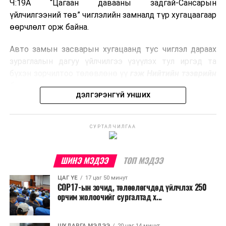
гарсан үнснээс фосфор сэргээн авах технологи
Ч:19А “Цагаан давааны задгай-Сансарын
ашигладаг бол Нидерландад төвлөрсөн лаг
үйлчилгээний төв” чиглэлийн замналд түр хугацаагаар
боловсруулах үйлдвэрүүдээр дулаан, цахилгаан
өөрчлөлт орж байна.
эрчим хүч үйлдвэрлэдэг.
Авто замын засварын хугацаанд тус чиглэл дараах
Ийнхүү лаг хатаах, шатаах технологийг лагийн
зураглалын дагуу үйлчилгээ үзүүлэх тул иргэд та
эзлэхүүнийг бууруулахын зэрэгцээ эрчим хүч
бүхэн зорчилтоо төлөвлөнө үү
гэж Нийтийн тээврийн
үйлдвэрлэх, нөөцийг дахин ашиглах чиглэлээр олон
бодлогын газраас мэдээллээ.
улсад өргөн ашиглаж байна.
ДЭЛГЭРЭНГҮЙ УНШИХ
СУРТАЛЧИЛГАА
ШИНЭ МЭДЭЭ
ТОП МЭДЭЭ
ЦАГ ҮЕ
17 цаг 50 минут
COP17-ын зочид, төлөөлөгчдөд үйлчлэх 250
орчим жолоочийг сургалтад х...
ШУДАРГА МЭДЭЭ
20 цаг 14 минут