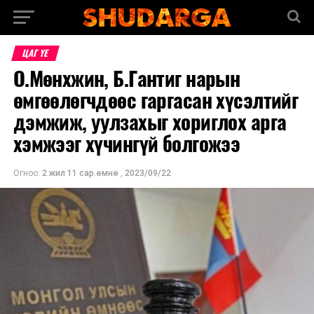
ЦАГ ҮЕ
О.Мөнхжин, Б.Гантиг нарын
өмгөөлөгчдөөс гаргасан хүсэлтийг
дэмжиж, уулзахыг хориглох арга
хэмжээг хүчингүй болгожээ
Огноо:
2 жил 11 сар.өмнө
,
2023/09/22