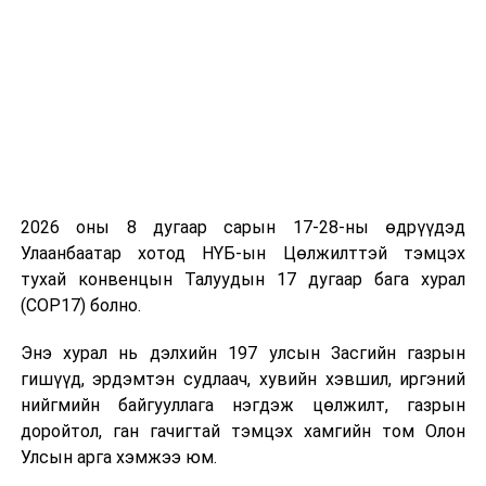
Монгол Улсын Ерөнхийлөгч У.Хүрэлсүх НҮБ-ын
Ерөнхий Ассамблейн 78 дугаар чуулганд оролцоно
ӨМНӨХ МЭДЭЭ
Чингис хаан Үндэсний музейн үйл ажиллагаа өвлийн
цагийн хуваарьт шилжлээ
2026 оны 8 дугаар сарын 17-28-ны өдрүүдэд
Улаанбаатар хотод НҮБ-ын Цөлжилттэй тэмцэх
тухай конвенцын Талуудын 17 дугаар бага хурал
(COP17) болно.
Энэ хурал нь дэлхийн 197 улсын Засгийн газрын
гишүүд, эрдэмтэн судлаач, хувийн хэвшил, иргэний
нийгмийн байгууллага нэгдэж цөлжилт, газрын
доройтол, ган гачигтай тэмцэх хамгийн том Олон
Улсын арга хэмжээ юм.