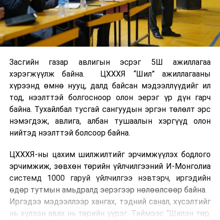
Засгийн газар авлигын эсрэг 5Ш ажиллагаа
хэрэгжүүлж байна. ЦХХХЯ “Шил” ажиллагааны
хүрээнд өмнө нууц, далд байсан мэдээллүүдийг ил
тод, нээлттэй болгосноор олон эерэг үр дүн гарч
байна. Тухайлбал тусгай сангуудын эргэн төлөлт эрс
нэмэгдэж, авлига, албан тушаалын хэргүүд олон
нийтэд нээлттэй болсоор байна.
ЦХХХЯ-ны цахим шилжилтийг эрчимжүүлэх бодлого
эрчимжиж, зөвхөн төрийн үйлчилгээний И-Монголиа
системд 1000 гаруй үйлчилгээ нэвтэрч, иргэдийн
өдөр тутмын амьдралд эерэгээр нөлөөлсөөр байна.
Иргэдээ мэдээллээр хангах, тэдний санал, хүсэлтийг
нь хүлээн авах нь төрийн үүрэг. Тиймээс “Шилэн төр,