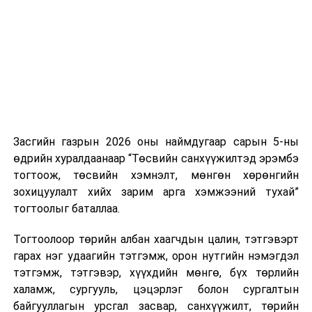
нэгжийг 375 мянга хүртэлх еврогоор торгох
боломжтой. Харин хэрэглэгч өөрөө зөвшөөрсөн,
эсвэл тухайн компанитай өмнө нь гэрээний
харилцаатай бөгөөд шинэ үйлчилгээ санал болгож
буй тохиолдолд хориг үйлчлэхгүй. Иргэд
зөвшөөрөлгүй дуудлагын талаар төрийн цахим
хуудсаар мэдээлэх боломжтой.
Засгийн газрын 2026 оны наймдугаар сарын 5-ны
Шинэ хууль Францын зах зээлд үйлчилдэг гадаадын
өдрийн хуралдаанаар “Төсвийн санхүүжилтэд эрэмбэ
дуудлагын төвүүдэд нөлөөлөхөөр байна. Тухайлбал,
тогтоож, төсвийн хэмнэлт, мөнгөн хөрөнгийн
Мароккогийн дуудлагын төвүүдийн орлогын 80 гаруй
зохицуулалт хийх зарим арга хэмжээний тухай”
хувь Францын зах зээлээс бүрддэг бөгөөд тус улсын
тогтоолыг баталлаа.
40–50 мянган ажлын байр эрсдэлд орж болзошгүйг
Мароккогийн хөдөлмөр эрхлэлтийн сайд мэдэгджээ.
Тогтоолоор төрийн албан хаагчдын цалин, тэтгэвэрт
гарах нэг удаагийн тэтгэмж, орон нутгийн нэмэгдэл
тэтгэмж, тэтгэвэр, хүүхдийн мөнгө, бүх төрлийн
халамж, сургууль, цэцэрлэг болон сургалтын
байгууллагын урсгал засвар, санхүүжилт, төрийн