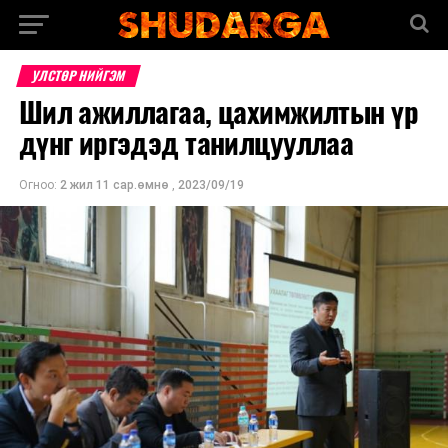
УЛСТӨР НИЙГЭМ
Шил ажиллагаа, цахимжилтын үр
дүнг иргэдэд танилцууллаа
Огноо:
2 жил 11 сар.өмнө
,
2023/09/19