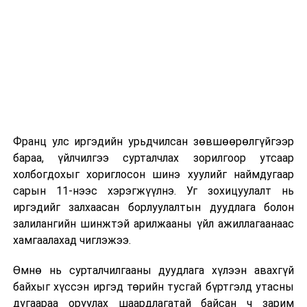
2026 оны 9 дүгээр сарын 1-нээс цахимаар
эхэлнэ.
2026 оны 9 дүгээр сарын 14-нөөс танхимаар
үргэлжилнэ.
Оюутны дотуур байр
Франц улс иргэдийн урьдчилсан зөвшөөрөлгүйгээр
2026 оны 9 дүгээр сарын 13-наас оюутнуудыг
бараа, үйлчилгээ сурталчлах зорилгоор утсаар
дотуур байранд оруулж эхэлнэ.
холбогдохыг хориглосон шинэ хуулийг наймдугаар
Сургууль, цэцэрлэгийн үйл ажиллагааны
сарын 11-нээс хэрэгжүүлнэ. Уг зохицуулалт нь
зохицуулалт
иргэдийг залхаасан борлуулалтын дуудлага болон
залилангийн шинжтэй арилжааны үйл ажиллагаанаас
2026 оны 8 дугаар сарын 17–28-ны өдрүүдэд
хамгаалахад чиглэжээ.
нийслэлийн бүх сургууль, цэцэрлэгт ажлын
Өмнө нь сурталчилгааны дуудлага хүлээн авахгүй
байранд элсэлт, бүртгэл болон бусад аливаа
байхыг хүссэн иргэд төрийн тусгай бүртгэлд утасны
арга хэмжээ зохион байгуулахгүй болно.
дугаараа оруулах шаардлагатай байсан ч зарим