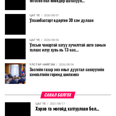
төгссөн бол өнөөдөр шатахуун...
салбар бүрдээ урсгал зардлыг 20 хувиар бууруулах,
нөхөн томилгоо хийхгүй байх, аялал, амралт, зугаалга,
ЦАГ ҮЕ
2026/08/07
хамт олны урлаг, спортын арга хэмжээг зохион
Улаанбаатарт өдөртөө 30 хэм дулаан
байгуулахгүй байх, төрийн албанд шинэ орон тоо бий
болгохгүй байх, эрчим хүчний хэрэглээг хэмнэх, хурал,
сургалтыг цахим хэлбэрт шилжүүлэх, төрийн албан
ЦАГ ҮЕ
2026/08/06
хаагчдыг зарим өдрүүдэд цахимаар ажиллуулах арга
Улсын чанартай хатуу хучилттай авто замын
хэмжээг үргэлжлүүлэхийг үүрэг болголоо.
талаас илүү хувь нь 13-аас...
Төсвийн сахилга бат сайжирч, эдийн засгийн нөхцөл
УЛСТӨР НИЙГЭМ
2026/08/06
байдал хэвийн болсон тохиолдолд эдгээр
Засгийн газар энэ оныг дуустал санхүүгийн
хязгаарлалтыг үе шаттайгаар сулруулах юм.
хэмнэлтийн горимд шилжинэ
САНАЛ БОЛГОХ
ЦАГ ҮЕ
2021/08/17
Хэрэв та могойд хатгуулсан бол...