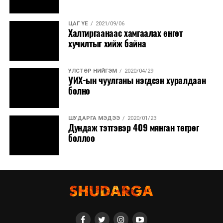
ЦАГ ҮЕ
2021/09/06
Халтиргаанаас хамгаалах өнгөт
хучилтыг хийж байна
УЛСТӨР НИЙГЭМ
2020/04/29
УИХ-ын чуулганы нэгдсэн хуралдаан
болно
ШУДАРГА МЭДЭЭ
2020/01/23
Дундаж тэтгэвэр 409 мянган төгрөг
боллоо