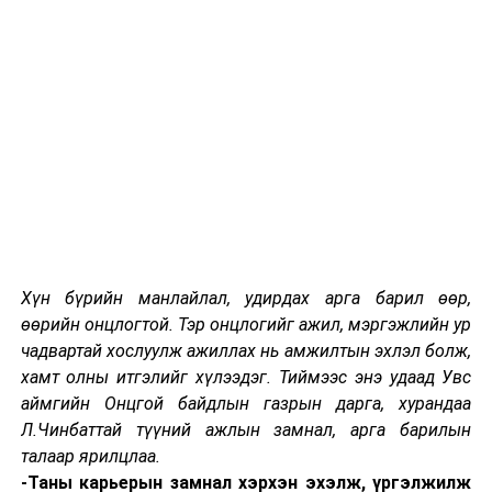
өгсөн хандив, тусламжийг хуваарилж, олгох ажлыг
зохион байгуулжээ. Тэрчлэн бичиг баримт дутуу,
бичиг баримтгүй, автомашин нь үерийн усанд урссан
иргэдийн тодорхойлолтыг Ажлын хэсэг газар дээр нь
олгож байна.
Үерт өртсөн 20 гаруй айлыг нүүлгэн шилжүүлэхээр
зам засах ажил үргэлжилж буй. Цахилгаанаар хангах
болон бусад дэд бүтцийн ажлыг холбогдох
байгууллагынхан төлөвлөгөөний дагуу хийх юм.
Хүн бүрийн манлайлал, удирдах арга барил өөр,
Хот байгуулалт, хөгжлийн газрын суурь мэдээллийг
өөрийн онцлогтой. Тэр онцлогийг ажил, мэргэжлийн ур
ашиглав.
чадвартай хослуулж ажиллах нь амжилтын эхлэл болж,
хамт олны итгэлийг хүлээдэг. Тиймээс энэ удаад Увс
аймгийн Онцгой байдлын газрын дарга, хурандаа
Л.Чинбаттай түүний ажлын замнал, арга барилын
УНШСАН:
2191
талаар ярилцлаа.
ДАРААХ МЭДЭЭ
-Таны карьерын замнал хэрхэн эхэлж, үргэлжилж
Үс шинээр үргээлгэх буюу засуулахад тохиромжгүй