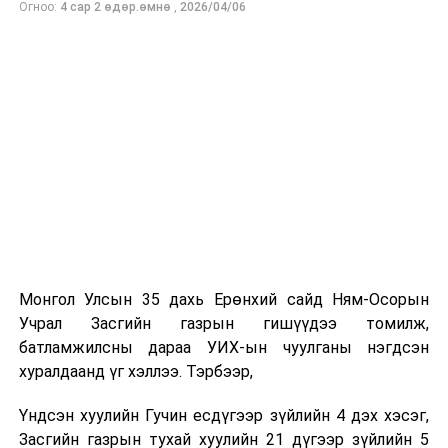
Огноо:
4 сар 2 өдөр.өмнө
,
2026/04/06
Аав минь цэргийн хурандаа хүн байсан учраас тушаал
авсан газар бүрт нь хамт “нүүж”, цэргийн хүний
амьдралын жаргал, зовлонг багаасаа гадарладаг
байсан минь энэ албыг сонгох шалтгаан болж байлаа.
-Таны ажлын нууц жор?
Хүн сонирхож, сэтгэл зүрхээ зориулсан зүйлдээ л
амжилт гаргадаг. Миний хувьд эх орон, иргэдийнхээ
аюулгүй байдлын төлөө ажиллаж байна гэсэн чин
сэтгэл, хариуцлага, сахилга бат, тасралтгүй суралцах
хүсэл зэрэг үнэт зүйлс амжилтад хүрэх үндэс болдог.
Онцгой байдлын байгууллагын ажил бол нэг хүний
хүчээр биш хамт олны нэгдэл, харилцан итгэлцэл,
Монгол Улсын 35 дахь Ерөнхий сайд Ням-Осорын
бэлтгэл сургалт дээр тулгуурладаг онцлогтой.
Учрал Засгийн газрын гишүүдээ томилж,
Тиймээс мэргэжлийн ур чадвар, эх оронч сэтгэлтэй
батламжилсны дараа УИХ-ын чуулганы нэгдсэн
алба хаагчидтайгаа хамтран ажиллаж, иргэдийнхээ
хуралдаанд үг хэллээ. Тэрбээр,
итгэлийг хүлээж ажиллах нь хамгийн чухал гэж
боддог.
Үндсэн хуулийн Гучин есдүгээр зүйлийн 4 дэх хэсэг,
Бидний зорилго зөвхөн үүргээ гүйцэтгэхэд бус,
Засгийн газрын тухай хуулийн 21 дүгээр зүйлийн 5