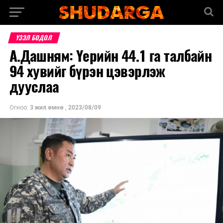
ҮЗЭЛ БОДОЛ
А.Дашням: Үерийн 44.1 га талбайн
94 хувийг бүрэн цэвэрлэж
дууслаа
Огноо:
3 жил.өмнө
,
2023/08/09