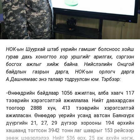
НОК-ын Шуурхай штаб үерийн гамшиг болсноос хойш
гурав дахь хоногтоо хор уршгийг арилгах, сэргээн
босгох ажлыг хийж байна. Нийслэлийн Онцгой
байдлын газрын дарга, НОК-ын орлогч дарга
А.Дашнямаас энэ талаар тодруулсан юм. Тэрбээр:
-Өнөөдрийн байдлаар 1056 ажилтан, алба хаагч 117
тээврийн хэрэгсэлтэй ажиллалаа. Нийт давхардсан
тоогоор 2888 хүн, 413 тээврийн хэрэгсэлтэй
ажилласан. Өнөөдөр үерийн усанд автсан Баянзүрх
дүүргийн 21, 27, 29 дүгээр хорооны 194 өрхийн
хашаанд тогтсон 3942 тонн лаг шаврыг 153 рейсээр
зөөж цэвэрлэлээ. Нийт 536 өрх, 25 аж ахуйн нэгж,