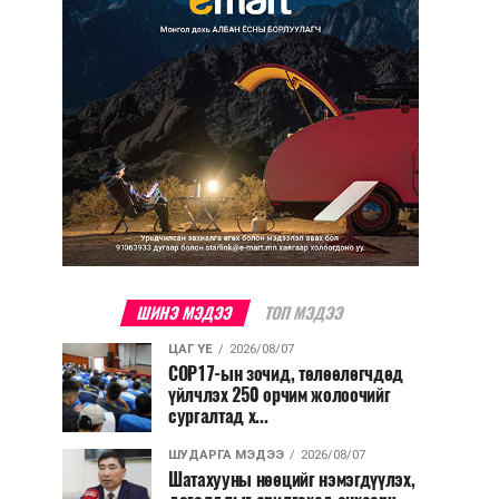
ШИНЭ МЭДЭЭ
ТОП МЭДЭЭ
ЦАГ ҮЕ
2026/08/07
COP17-ын зочид, төлөөлөгчдөд
үйлчлэх 250 орчим жолоочийг
сургалтад х...
ШУДАРГА МЭДЭЭ
2026/08/07
Шатахууны нөөцийг нэмэгдүүлэх,