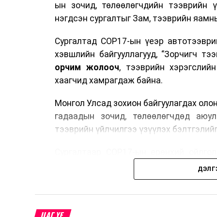
ын зочид, төлөөлөгчдийн тээврийн 
нэгдсэн сургалтыг Зам, тээврийн яамны
Сургалтад COP17-ын үеэр автотээври
хэвшлийн байгууллагууд, “Зорчигч тээвэ
орчим жолооч
, тээврийн хэрэгслий
хаагчид хамрагдаж байна.
Монгол Улсад зохион байгуулагдах оло
гадаадын зочид, төлөөлөгчдөд аюул
тээврийн үйлчилгээ үзүүлэх бэлтгэлийг
Сургалтаар COP17-ын ерөнхий ойлголт
зочид, төлөөлөгчдийн ангилал, үй
ДЭЛГ
хариуцлага, сахилга бат, үйлчилгээни
нэгдсэн мэдээлэл өгчээ.
Түүнчлэн зочдыг нисэх буудлаас угт
ЦАГ ҮЕ