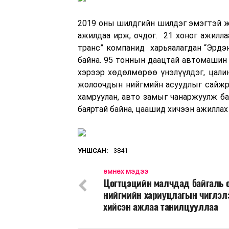
2019 оны шилдгийн шилдэг эмэгтэй ж
ажилдаа ирж, очдог. 21 хоног ажилла
транс” компанид харьяалагдан “Эрдэ
байна. 95 тоннын даацтай автомашин 
хэрээр хөдөлмөрөө үнэлүүлдэг, цали
жолоочдын нийгмийн асуудлыг сайжру
хамруулан, авто замыг чанаржуулж ба
баяртай байна, цаашид хичээн ажиллах 
УНШСАН:
3841
ӨМНӨХ МЭДЭЭ
Цогтцэцийн малчдад байгаль 
нийгмийн хариуцлагын чиглэл
хийсэн ажлаа танилцууллаа