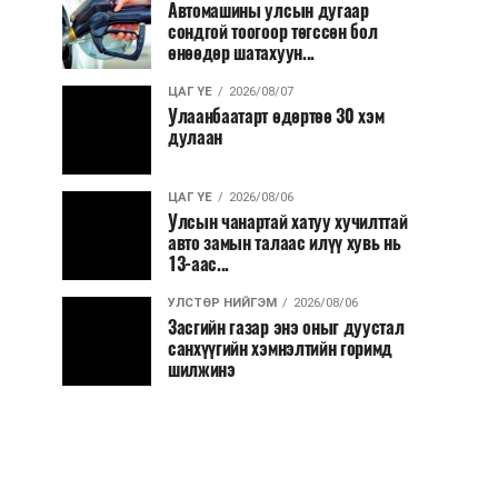
Автомашины улсын дугаар
сондгой тоогоор төгссөн бол
өнөөдөр шатахуун...
ЦАГ ҮЕ
2026/08/07
Улаанбаатарт өдөртөө 30 хэм
дулаан
ЦАГ ҮЕ
2026/08/06
Улсын чанартай хатуу хучилттай
авто замын талаас илүү хувь нь
13-аас...
УЛСТӨР НИЙГЭМ
2026/08/06
Засгийн газар энэ оныг дуустал
санхүүгийн хэмнэлтийн горимд
шилжинэ