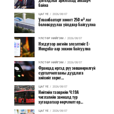
доголдлыг арилгахад анхаарч
байна
ЦАГ ҮЕ
2026/08/07
Улаанбаатарт хоногт 250 м³ лаг
боловсруулах үйлдвэр байгуулна
УЛСТӨР НИЙГЭМ
2026/08/07
Нэгдүгээр ангийн элсэлтийг E-
Mongolia-аар зохион байгуулна
УЛСТӨР НИЙГЭМ
2026/08/07
Францад иргэд рүү зөвшөөрөлгүй
сурталчилгааны дуудлага
хийхийг хориг...
ЦАГ ҮЕ
2026/08/07
Нийтийн тээврийн Ч:19А
чиглэлийн замналд түр
хугацаагаар өөрчлөлт ор...
ЦАГ ҮЕ
2026/08/07