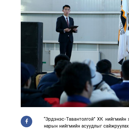
“Эрдэнэс-Тавантолгой” ХК нийгмийн 
нарын нийгмийн асуудлыг сайжруулах