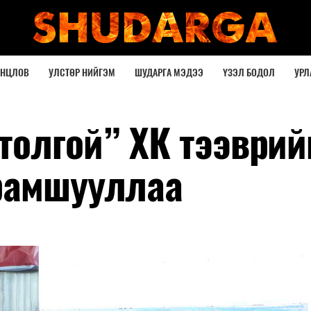
ОНЦЛОВ
УЛСТӨР НИЙГЭМ
ШУДАРГА МЭДЭЭ
ҮЗЭЛ БОДОЛ
УРЛ
толгой” ХК тээврий
рамшууллаа