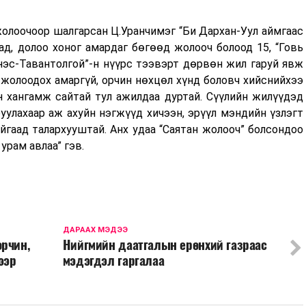
олоочоор шалгарсан Ц.Уранчимэг “Би Дархан-Уул аймгаас
ад, долоо хоног амардаг бөгөөд жолооч болоод 15, “Говь
нэс-Тавантолгой”-н нүүрс тээвэрт дөрвөн жил гаруй явж
жолоодох амаргүй, орчин нөхцөл хүнд боловч хийснийхээ
н хангамж сайтай тул ажилдаа дуртай. Сүүлийн жилүүдэд
улахаар аж ахуйн нэгжүүд хичээн, эрүүл мэндийн үзлэгт
йгаад талархууштай. Анх удаа “Саятан жолооч” болсондоо
урам авлаа” гэв.
ДАРААХ МЭДЭЭ
орчин,
Нийгмийн даатгалын ерөнхий газраас
ээр
мэдэгдэл гаргалаа