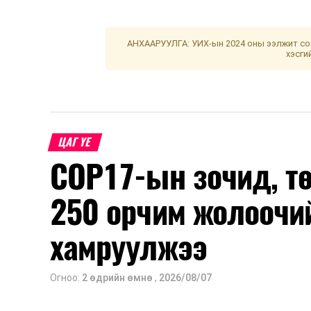
АНХААРУУЛГА: УИХ-ын 2024 оны ээлжит сон
хэсги
ЦАГ ҮЕ
COP17-ын зочид, т
250 орчим жолоочи
хамруулжээ
Огноо:
2 өдрийн өмнө
,
2026/08/07