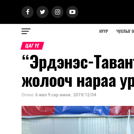
НҮҮР
ЧУХЛЫГ 
ЦАГ ҮЕ
“Эрдэнэс-Таван
жолооч нараа у
Огноо:
6 жил 9 сар.өмнө
,
2019/12/04