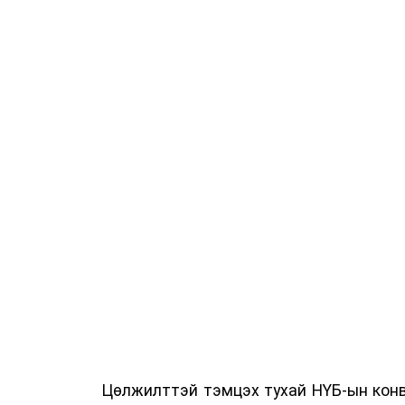
Цөлжилттэй тэмцэх тухай НҮБ-ын конв