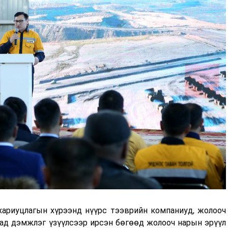
хариуцлагын хүрээнд нүүрс тээврийн компаниуд, жолооч
ад дэмжлэг үзүүлсээр ирсэн бөгөөд жолооч нарын эрүүл