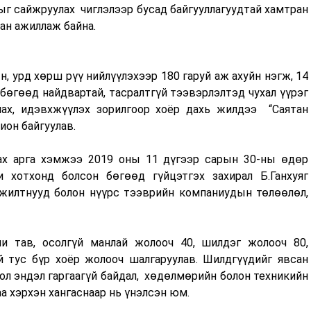
ыг сайжруулах чиглэлээр бусад байгууллагуудтай хамтран
ан ажиллаж байна.
н, урд хөрш рүү нийлүүлэхээр 180 гаруй аж ахуйн нэгж, 14
бөгөөд найдвартай, тасралтгүй тээвэрлэлтэд чухал үүрэг
ах, идэвхжүүлэх зорилгоор хоёр дахь жилдээ “Саятан
ион байгуулав.
ах арга хэмжээ 2019 оны 11 дүгээр сарын 30-ны өдөр
и хотхонд болсон бөгөөд гүйцэтгэх захирал Б.Ганхуяг
ажилтнууд болон нүүрс тээврийн компаниудын төлөөлөл,
и тав, осолгүй манлай жолооч 40, шилдэг жолооч 80,
 тус бүр хоёр жолооч шалгаруулав. Шилдгүүдийг явсан
ол эндэл гаргаагүй байдал, хөдөлмөрийн болон техникийн
аа хэрхэн хангаснаар нь үнэлсэн юм.