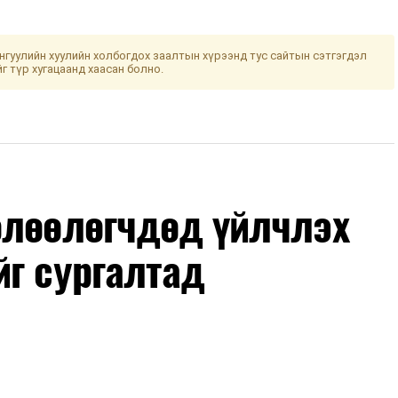
гуулийн хуулийн холбогдох заалтын хүрээнд тус сайтын сэтгэгдэл
йг түр хугацаанд хаасан болно.
өлөөлөгчдөд үйлчлэх
йг сургалтад