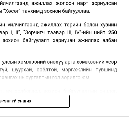
үйлчилгээнд ажиллах жолооч нарт зориулсан
 “Хөсөг” танхимд зохион байгууллаа.
йн үйлчилгээнд ажиллах төрийн болон хувийн
р I, II”, “Зорчигч тээвэр III, IV”-ийн нийт
250
н зохион байгуулалт хариуцан ажиллах албан
н улсын хэмжээний энэхүү арга хэмжээний үеэр
гүй, шуурхай, соёлтой, мэргэжлийн түвшинд
 хангах нь сургалтын гол зорилго юм.
, ач холбогдол, зохион байгуулалтын онцлог,
лчилгээний стандарт, жолооч нарын үүрэг
ЭРЭНГҮЙ УНШИХ
й соёл, ёс зүй, мэргэжлийн харилцааны талаар
ан авах, зочид буудал болон арга хэмжээний