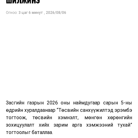
Огноо:
3 цаг 6 минут
,
2026/08/06
Засгийн газрын 2026 оны наймдугаар сарын 5-ны
өдрийн хуралдаанаар “Төсвийн санхүүжилтэд эрэмбэ
тогтоож, төсвийн хэмнэлт, мөнгөн хөрөнгийн
зохицуулалт хийх зарим арга хэмжээний тухай”
тогтоолыг баталлаа.