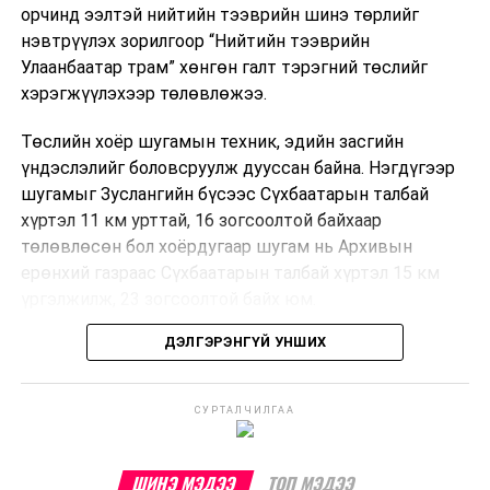
орчинд ээлтэй нийтийн тээврийн шинэ төрлийг
нэвтрүүлэх зорилгоор “Нийтийн тээврийн
Улаанбаатар трам” хөнгөн галт тэрэгний төслийг
хэрэгжүүлэхээр төлөвлөжээ.
Төслийн хоёр шугамын техник, эдийн засгийн
үндэслэлийг боловсруулж дууссан байна. Нэгдүгээр
шугамыг Зуслангийн бүсээс Сүхбаатарын талбай
хүртэл 11 км урттай, 16 зогсоолтой байхаар
төлөвлөсөн бол хоёрдугаар шугам нь Архивын
ерөнхий газраас Сүхбаатарын талбай хүртэл 15 км
үргэлжилж, 23 зогсоолтой байх юм.
ДЭЛГЭРЭНГҮЙ УНШИХ
Төслийг бүрэн хэрэгжүүлснээр цагт 10-12 мянган
зорчигч тээвэрлэх хүчин чадал бүрдэж, замын
хөдөлгөөний дундаж хурд 23.6 хувиар нэмэгдэх
СУРТАЛЧИЛГАА
тооцоо гарчээ.
Трамвайн системийг хөгжүүлснээр нийтийн тээвэрт
ШИНЭ МЭДЭЭ
ТОП МЭДЭЭ