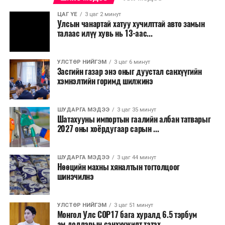
суурилсан хот төлөвлөлтийг дэмжиж, шугам болон
ЦАГ ҮЕ
3 цаг 2 минут
зогсоолуудыг түшиглэсэн худалдаа, үйлчилгээ, орон
Улсын чанартай хатуу хучилттай авто замын
сууцны шинэ бүсүүд бий болох боломжтой. Үүний
талаас илүү хувь нь 13-аас...
зэрэгцээ ажлын байр нэмэгдэх, жижиг, дунд
бизнесийн үйл ажиллагаа өргөжих, үл хөдлөх
УЛСТӨР НИЙГЭМ
3 цаг 6 минут
хөрөнгийн үнэ цэнэ өсөх зэрэг эдийн засгийн эерэг
Засгийн газар энэ оныг дуустал санхүүгийн
үр нөлөө үзүүлнэ гэж тооцсон байна.
хэмнэлтийн горимд шилжинэ
Трамвай нь цахилгаан эрчим хүчээр ажилладаг тул
ашиглалтын явцад агаар бохирдуулагч бодис шууд
ШУДАРГА МЭДЭЭ
3 цаг 35 минут
Шатахууны импортын гаалийн албан татварыг
ялгаруулахгүй. Иргэд хувийн автомашинаас их
2027 оны хоёрдугаар сарын ...
багтаамжийн нийтийн тээвэрт шилжсэнээр замын
хөдөлгөөний ачаалал, нүүрстөрөгчийн давхар исэл
ШУДАРГА МЭДЭЭ
3 цаг 44 минут
болон бусад хүлэмжийн хийн ялгарлыг бууруулах ач
Нөөцийн махны хяналтын тогтолцоог
холбогдолтой.
шинэчилнэ
Түгжрэлээс үүдэлтэй эдийн засгийн алдагдлыг
тооцоход нэг автомашин өдөрт дунджаар 2.5 цаг
УЛСТӨР НИЙГЭМ
3 цаг 51 минут
Монгол Улс COP17 бага хуралд 6.5 тэрбум
түгжрэлд саатахдаа 3.45 литр шатахууныг үр ашиггүй
ам.долларын санхүүжилт татах...