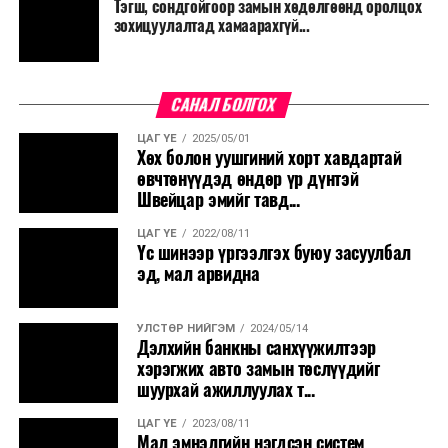
Тэгш, сондгойгоор замын хөдөлгөөнд оролцох
зохицуулалтад хамаарахгүй...
САНАЛ БОЛГОХ
ЦАГ ҮЕ
2025/05/01
Хөх болон уушгиний хорт хавдартай
өвчтөнүүдэд өндөр үр дүнтэй
Швейцар эмийг тавд...
ЦАГ ҮЕ
2022/08/11
Үс шинээр үргээлгэх буюу засуулбал
эд, мал арвидна
УЛСТӨР НИЙГЭМ
2024/05/14
Дэлхийн банкны санхүүжилтээр
хэрэгжих авто замын төслүүдийг
шуурхай ажиллуулах т...
ЦАГ ҮЕ
2023/08/11
Мал эмнэлгийн нэгдсэн систем