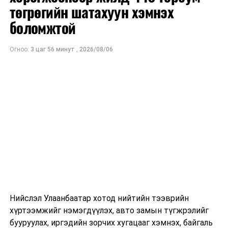
төгрөгийн шатахуун хэмнэх
дундаж санхүүжилтийн хэмжээ
700 мянган
ам.доллар
боломжтой
байхаар тооцжээ.
Огноо:
3 цаг 56 минут
,
2026/08/06
Нийслэл Улаанбаатар хотод нийтийн тээврийн
хүртээмжийг нэмэгдүүлэх, авто замын түгжрэлийг
бууруулах, иргэдийн зорчих хугацааг хэмнэх, байгаль