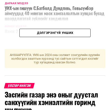
ДАРААХ МЭДЭЭ
УИХ-ын гишүүн С.Батболд Дундговь, Говьсүмбэр
аймгуудад 40 мянган маск хамгаалалтын хувцас бусад
шаардлагатай зүйлсийг хандивлав
ӨМНӨХ МЭДЭЭ
Нэмж 2 цэгт түргэвчилсэн шинжилгээ авна
ДЭЛГЭРЭНГҮЙ УНШИХ
АНХААРУУЛГА: УИХ-ын 2024 оны ээлжит сонгуулийн хуулийн
холбогдох заалтын хүрээнд тус сайтын сэтгэгдэл хэсгийг
түр хугацаанд хаасан болно.
УЛСТӨР НИЙГЭМ
Засгийн газар энэ оныг дуустал
санхүүгийн хэмнэлтийн горимд
шилжинэ