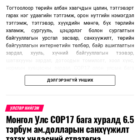
Тогтоолоор төрийн албан хаагчдын цалин, тэтгэвэрт
гарах нэг удаагийн тэтгэмж, орон нутгийн нэмэгдэл
тэтгэмж, тэтгэвэр, хүүхдийн мөнгө, бүх төрлийн
халамж, сургууль, цэцэрлэг болон сургалтын
байгууллагын урсгал засвар, санхүүжилт, төрийн
байгууллагын интернетийн төлбөр, байр ашиглалтын
зардал, хууль, хүчний байгууллагын тээвэр,
шатахууны зардал, дотоодын томилолт, хоол хүнс,
нормын хувцасны зардал, COP17 олон улсын бага
хурлын зардал, Засгийн газрын өр, орон нутгийн нөөц
ДЭЛГЭРЭНГҮЙ УНШИХ
хөрөнгийн санхүүжилтийг хэвийн үргэлжлүүлэхээр
шийдвэрлэжээ.
Харин дараах зардлыг хязгаарлахаар болсон байна.
УЛСТӨР НИЙГЭМ
Үүнд:
Монгол Улс COP17 бага хуралд 6.5
тэрбум ам.долларын санхүүжилт
Олон улсын болон Засгийн газрын
шийдвэртэйгээс бусад хурал, зөвлөгөөн, ой,
татах үндэсний стратегиа