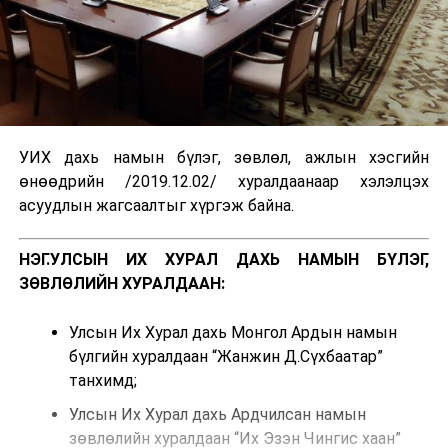
УИХ дахь намын бүлэг, зөвлөл, ажлын хэсгийн
өнөөдрийн /2019.12.02/ хуралдаанаар хэлэлцэх
асуудлын жагсаалтыг хүргэж байна.
НЭГ.УЛСЫН ИХ ХУРАЛ ДАХЬ НАМЫН БҮЛЭГ,
ЗӨВЛӨЛИЙН ХУРАЛДААН:
Улсын Их Хурал дахь Монгол Ардын намын
бүлгийн хуралдаан “Жанжин Д.Сүхбаатар”
танхимд;
Улсын Их Хурал дахь Ардчилсан намын
зөвлөлийн хуралдаан “Их Эзэн Чингис хаан”