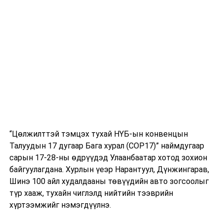
Зөрчлийн тухай хуульд нэмэлт, өөрчлөлт
оруулах тухай, Зөрчил шалган шийдвэрлэх
тухай хуульд нэмэлт, өөрчлөлт оруулах тухай
хуулийн төслүүд болон хамт өргөн мэдүүлсэн
хуулийн төслүүдийг нэгдсэн хуралдаанаар
хэлэлцүүлэх бэлтгэл хангах, санал, дүгнэлтийн
төсөл боловсруулах үүрэг бүхий Хууль зүйн
байнгын хорооны ажлын дэд хэсгийн
хуралдаан 14.00 цагаас “Г” танхимд;
Мэргэжлийн нэгдсэн холбооны эрх зүйн
байдлын тухай хуулийн төслийг нэгдсэн
“Цөлжилттэй тэмцэх тухай НҮБ-ын конвенцын
хуралдаанаар хэлэлцүүлэх бэлтгэл хангах,
Талуудын 17 дугаар Бага хурал (COP17)” наймдугаар
санал, дүгнэлтийн төсөл боловсруулах үүрэг
сарын 17-28-ны өдрүүдэд Улаанбаатар хотод зохион
бүхий Эдийн засгийн байнгын хорооны ажлын
байгуулагдана. Хурлын үеэр Нарантуул, Дүнжингарав,
хэсгийн хуралдаан 14.00 цагаас “В” танхимд.
Шинэ 100 айл худалдааны төвүүдийн авто зогсоолыг
түр хааж, тухайн чиглэлд нийтийн тээврийн
УНШСАН:
3199
хүртээмжийг нэмэгдүүлнэ.
ДАРААХ МЭДЭЭ