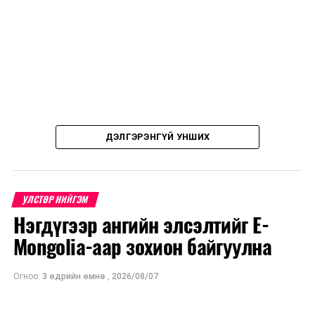
Картгүйгээр түлш борлуулалт хийхгүй
ӨМНӨХ МЭДЭЭ
Иргэд авлигад дасах нь авлигаасаа илүү хортой
ДЭЛГЭРЭНГҮЙ УНШИХ
УЛСТӨР НИЙГЭМ
Нэгдүгээр ангийн элсэлтийг E-
Mongolia-аар зохион байгуулна
Огноо:
3 өдрийн өмнө
,
2026/08/07