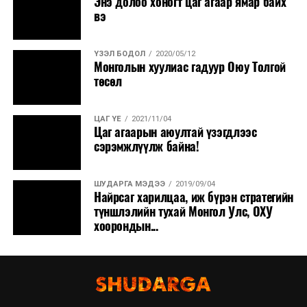
Энэ долоо хоногт цаг агаар ямар байх
вэ
ҮЗЭЛ БОДОЛ
2020/05/12
Монголын хуулиас гадуур Оюу Толгой
төсөл
ЦАГ ҮЕ
2021/11/04
Цаг агаарын аюултай үзэгдлээс
сэрэмжлүүлж байна!
ШУДАРГА МЭДЭЭ
2019/09/04
Найрсаг харилцаа, иж бүрэн стратегийн
түншлэлийн тухай Монгол Улс, ОХУ
хоорондын...