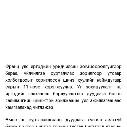
Их, дээд сургуулийн хичээл
2026 оны 9 дүгээр сарын 1-нээс цахимаар
эхэлнэ.
2026 оны 9 дүгээр сарын 14-нөөс танхимаар
үргэлжилнэ.
Оюутны дотуур байр
Франц улс иргэдийн урьдчилсан зөвшөөрөлгүйгээр
2026 оны 9 дүгээр сарын 13-наас оюутнуудыг
бараа, үйлчилгээ сурталчлах зорилгоор утсаар
дотуур байранд оруулж эхэлнэ.
холбогдохыг хориглосон шинэ хуулийг наймдугаар
Сургууль, цэцэрлэгийн үйл ажиллагааны
сарын 11-нээс хэрэгжүүлнэ. Уг зохицуулалт нь
зохицуулалт
иргэдийг залхаасан борлуулалтын дуудлага болон
залилангийн шинжтэй арилжааны үйл ажиллагаанаас
2026 оны 8 дугаар сарын 17–28-ны өдрүүдэд
хамгаалахад чиглэжээ.
нийслэлийн бүх сургууль, цэцэрлэгт ажлын
Өмнө нь сурталчилгааны дуудлага хүлээн авахгүй
байранд элсэлт, бүртгэл болон бусад аливаа
байхыг хүссэн иргэд төрийн тусгай бүртгэлд утасны
арга хэмжээ зохион байгуулахгүй болно.