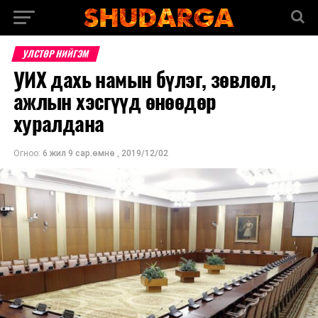
УЛСТӨР НИЙГЭМ
УИХ дахь намын бүлэг, зөвлөл,
ажлын хэсгүүд өнөөдөр
хуралдана
Огноо:
6 жил 9 сар.өмнө
,
2019/12/02