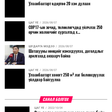
Улаанбаатарт өдөртөө 20 хэм дулаан
ЦАГ ҮЕ
2026/08/07
COP17-ын зочид, төлөөлөгчдөд үйлчлэх 250
орчим жолоочийг сургалтад х...
ШУДАРГА МЭДЭЭ
2026/08/07
Шатахууны нөөцийг нэмэгдүүлэх, доголдлыг
арилгахад анхаарч байна
ЦАГ ҮЕ
2026/08/07
Улаанбаатарт хоногт 250 м³ лаг боловсруулах
үйлдвэр байгуулна
САНАЛ БОЛГОХ
ЦАГ ҮЕ
2022/10/04