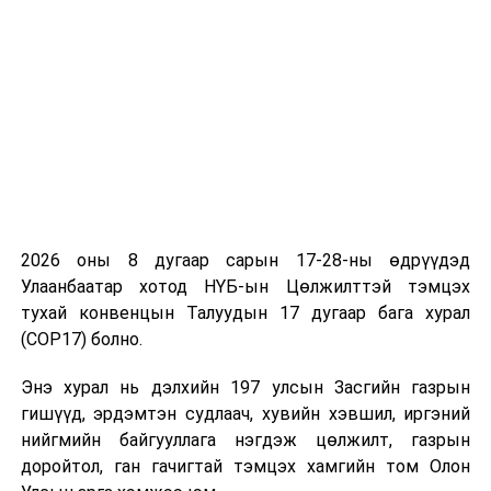
2026 оны 8 дугаар сарын 17-28-ны өдрүүдэд
Улаанбаатар хотод НҮБ-ын Цөлжилттэй тэмцэх
тухай конвенцын Талуудын 17 дугаар бага хурал
(COP17) болно.
Энэ хурал нь дэлхийн 197 улсын Засгийн газрын
гишүүд, эрдэмтэн судлаач, хувийн хэвшил, иргэний
нийгмийн байгууллага нэгдэж цөлжилт, газрын
доройтол, ган гачигтай тэмцэх хамгийн том Олон