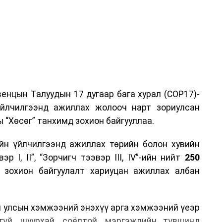
енцын Талуудын 17 дугаар бага хурал (COP17)-
үйлчилгээнд ажиллах жолооч нарт зориулсан
 “Хөсөг” танхимд зохион байгууллаа.
йн үйлчилгээнд ажиллах төрийн болон хувийн
р I, II”, “Зорчигч тээвэр III, IV”-ийн нийт
250
н зохион байгуулалт хариуцан ажиллах албан
н улсын хэмжээний энэхүү арга хэмжээний үеэр
гүй, шуурхай, соёлтой, мэргэжлийн түвшинд