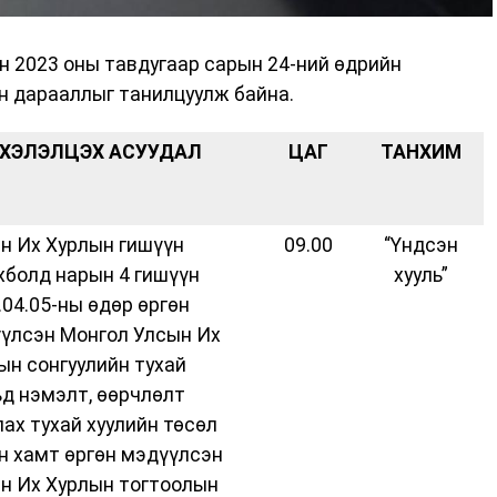
н 2023 оны тавдугаар сарын 24-ний өдрийн
н дарааллыг танилцуулж байна.
ХЭЛЭЛЦЭХ АСУУДАЛ
ЦАГ
ТАНХИМ
н Их Хурлын гишүүн
09.00
“Үндсэн
хболд нарын 4 гишүүн
хууль”
.04.05-ны өдөр өргөн
үлсэн Монгол Улсын Их
ын сонгуулийн тухай
ьд нэмэлт, өөрчлөлт
лах тухай хуулийн төсөл
н хамт өргөн мэдүүлсэн
н Их Хурлын тогтоолын