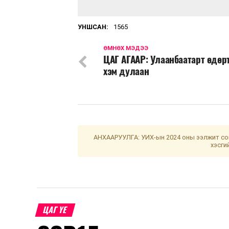
УНШСАН:
1565
ӨМНӨХ МЭДЭЭ
ЦАГ АГААР: Улаанбаатарт өдөр
хэм дулаан
АНХААРУУЛГА: УИХ-ын 2024 оны ээлжит сон
хэсги
ЦАГ ҮЕ