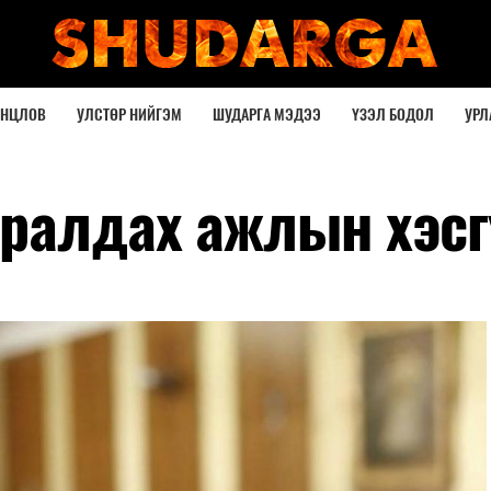
ОНЦЛОВ
УЛСТӨР НИЙГЭМ
ШУДАРГА МЭДЭЭ
ҮЗЭЛ БОДОЛ
УРЛ
уралдах ажлын хэс