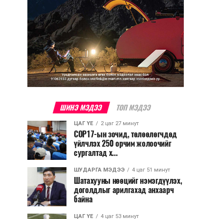
ШИНЭ МЭДЭЭ
ТОП МЭДЭЭ
ЦАГ ҮЕ
2 цаг 27 минут
COP17-ын зочид, төлөөлөгчдөд
үйлчлэх 250 орчим жолоочийг
сургалтад х...
ШУДАРГА МЭДЭЭ
4 цаг 51 минут
Шатахууны нөөцийг нэмэгдүүлэх,
доголдлыг арилгахад анхаарч
байна
ЦАГ ҮЕ
4 цаг 53 минут