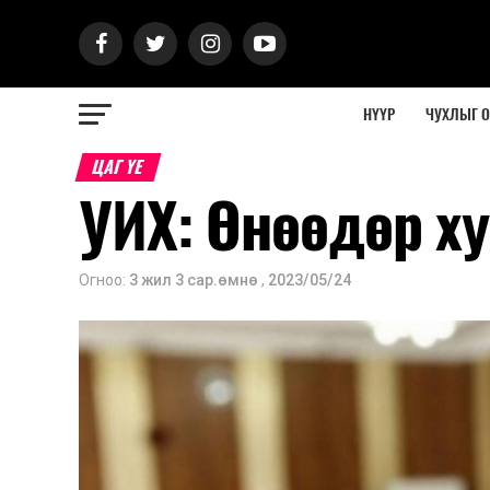
НҮҮР
ЧУХЛЫГ 
ЦАГ ҮЕ
УИХ: Өнөөдөр х
Огноо:
3 жил 3 сар.өмнө
,
2023/05/24