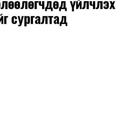
өлөөлөгчдөд үйлчлэх
йг сургалтад