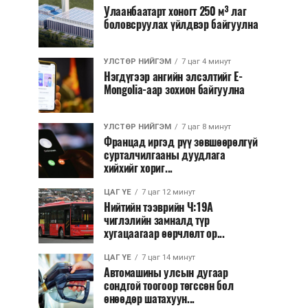
Улаанбаатарт хоногт 250 м³ лаг
боловсруулах үйлдвэр байгуулна
УЛСТӨР НИЙГЭМ
7 цаг 4 минут
Нэгдүгээр ангийн элсэлтийг E-
Mongolia-аар зохион байгуулна
УЛСТӨР НИЙГЭМ
7 цаг 8 минут
Францад иргэд рүү зөвшөөрөлгүй
сурталчилгааны дуудлага
хийхийг хориг...
ЦАГ ҮЕ
7 цаг 12 минут
Нийтийн тээврийн Ч:19А
чиглэлийн замналд түр
хугацаагаар өөрчлөлт ор...
ЦАГ ҮЕ
7 цаг 14 минут
Автомашины улсын дугаар
сондгой тоогоор төгссөн бол
өнөөдөр шатахуун...