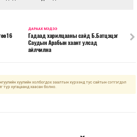
ДАРААХ МЭДЭЭ
төө16
Гадаад харилцааны сайд Б.Батцэцэг
Саудын Арабын хаант улсад
айлчилна
гуулийн хуулийн холбогдох заалтын хүрээнд тус сайтын сэтгэгдэл
йг түр хугацаанд хаасан болно.