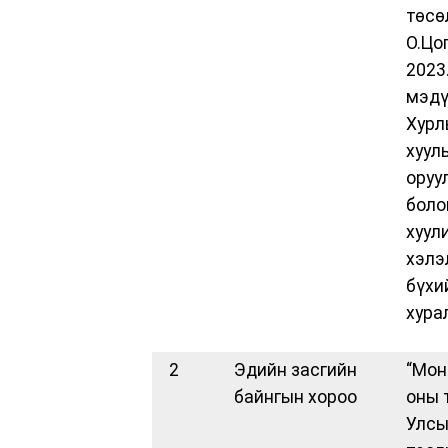
төсө
О.Цо
2023
мэдү
Хурл
хуул
оруу
боло
хуул
хэлэ
бүхи
хура
2
Эдийн засгийн
“Мон
байнгын хороо
оны 
Улсы