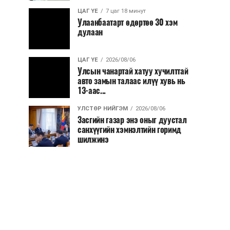
ЦАГ ҮЕ
7 цаг 18 минут
Улаанбаатарт өдөртөө 30 хэм
дулаан
ЦАГ ҮЕ
2026/08/06
Улсын чанартай хатуу хучилттай
авто замын талаас илүү хувь нь
13-аас...
УЛСТӨР НИЙГЭМ
2026/08/06
Засгийн газар энэ оныг дуустал
санхүүгийн хэмнэлтийн горимд
шилжинэ