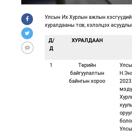
Улсын Их Хурлын ажлын хэсгүүдий
хуралдааны тов, хэлэлцэх асуудлы
Д/
ХУРАЛДААН
Д
1
Төрийн
Улсы
байгуулалтын
Н.Эн
байнгын хороо
2023
мэдү
Хурл
хуул
оруу
боло
Улсы