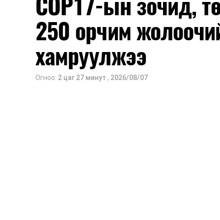
COP17-ын зочид, т
250 орчим жолоочи
хамруулжээ
Огноо:
2 цаг 27 минут
,
2026/08/07