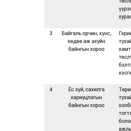
төсл
үүрэ
хура
3
Байгаль орчин, хүнс,
Гэри
хөдөө аж ахуйн
туха
байнгын хороо
хамт
төсл
бэлт
хэсг
4
Ёс зүй, сахилга
Төри
хариуцлагын
туха
байнгын хороо
холб
тогт
боло
ажлы