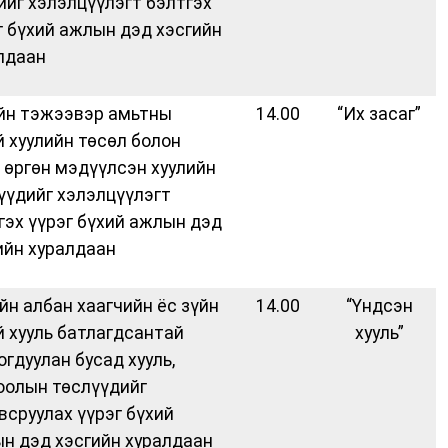
ийг хэлэлцүүлэгт бэлтгэх
г бүхий ажлын дэд хэсгийн
лдаан
йн тэжээвэр амьтны
14.00
“Их засаг”
й хуулийн төсөл болон
 өргөн мэдүүлсэн хуулийн
үүдийг хэлэлцүүлэгт
гэх үүрэг бүхий ажлын дэд
ийн хуралдаан
йн албан хаагчийн ёс зүйн
14.00
“Үндсэн
й хууль батлагдсантай
хууль”
огдуулан бусад хууль,
оолын төслүүдийг
всруулах үүрэг бүхий
н дэд хэсгийн хуралдаан