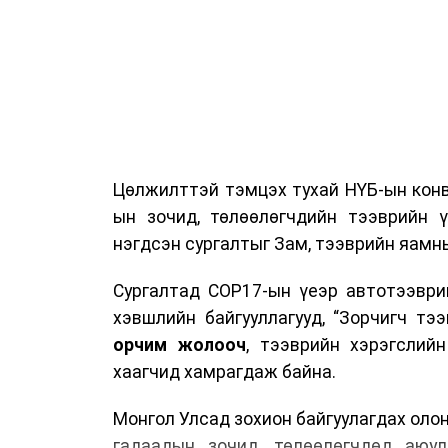
Цөлжилттэй тэмцэх тухай НҮБ-ын конв
ын зочид, төлөөлөгчдийн тээврийн 
нэгдсэн сургалтыг Зам, тээврийн яамны
Сургалтад COP17-ын үеэр автотээври
хэвшлийн байгууллагууд, “Зорчигч тээвэ
орчим жолооч
, тээврийн хэрэгслий
хаагчид хамрагдаж байна.
Монгол Улсад зохион байгуулагдах оло
гадаадын зочид, төлөөлөгчдөд аюул