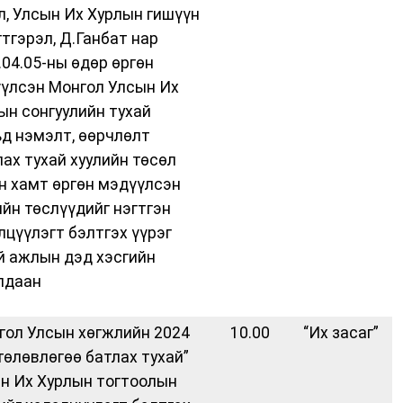
л, Улсын Их Хурлын гишүүн
гтгэрэл, Д.Ганбат нар
.04.05-ны өдөр өргөн
үлсэн Монгол Улсын Их
ын сонгуулийн тухай
ьд нэмэлт, өөрчлөлт
лах тухай хуулийн төсөл
н хамт өргөн мэдүүлсэн
ийн төслүүдийг нэгтгэн
лцүүлэгт бэлтгэх үүрэг
й ажлын дэд хэсгийн
лдаан
гол Улсын хөгжлийн 2024
10.00
“Их засаг”
төлөвлөгөө батлах тухай”
н Их Хурлын тогтоолын