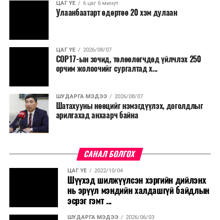
ЦАГ ҮЕ
6 цаг 6 минут
Улаанбаатарт өдөртөө 20 хэм дулаан
ЦАГ ҮЕ
2026/08/07
COP17-ын зочид, төлөөлөгчдөд үйлчлэх 250
орчим жолоочийг сургалтад х...
ШУДАРГА МЭДЭЭ
2026/08/07
Шатахууны нөөцийг нэмэгдүүлэх, доголдлыг
арилгахад анхаарч байна
САНАЛ БОЛГОХ
ЦАГ ҮЕ
2022/10/04
Шүүхэд шилжүүлсэн хэргийн дийлэнх
нь эрүүл мэндийн халдашгүй байдлын
эсрэг гэмт ...
ШУДАРГА МЭДЭЭ
2026/06/03