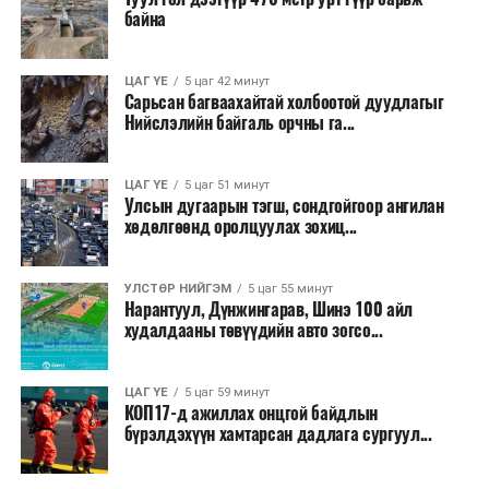
байна
ЦАГ ҮЕ
5 цаг 42 минут
Сарьсан багваахайтай холбоотой дуудлагыг
Нийслэлийн байгаль орчны га...
ЦАГ ҮЕ
5 цаг 51 минут
Улсын дугаарын тэгш, сондгойгоор ангилан
хөдөлгөөнд оролцуулах зохиц...
УЛСТӨР НИЙГЭМ
5 цаг 55 минут
Нарантуул, Дүнжингарав, Шинэ 100 айл
худалдааны төвүүдийн авто зогсо...
ЦАГ ҮЕ
5 цаг 59 минут
КОП17-д ажиллах онцгой байдлын
бүрэлдэхүүн хамтарсан дадлага сургуул...