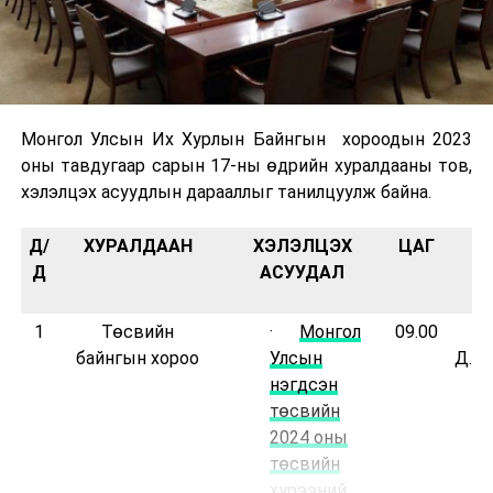
Монгол Улсын Их Хурлын Байнгын хороодын 2023
оны тавдугаар сарын 17-ны өдрийн хуралдааны тов,
хэлэлцэх асуудлын дарааллыг танилцуулж байна.
Д/
ХУРАЛДААН
ХЭЛЭЛЦЭХ
ЦАГ
Т
Д
АСУУДАЛ
1
Төсвийн
·
Монгол
09.00
“
байнгын хороо
Улсын
Д.Сү
нэгдсэн
төсвийн
2024 оны
төсвийн
хүрээний