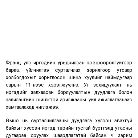
2023.05.03-
2026 оны 9 дүгээр сарын 1-нээс цахимаар
ны өдөр
эхэлнэ.
өргөн
2026 оны 9 дүгээр сарын 14-нөөс танхимаар
мэдүүлсэн,
үргэлжилнэ.
хоёр дахь
хэлэлцүүлэг
/
Оюутны дотуур байр
5
Аюулгүй байдал,
·
Монгол
15.00
“
Франц улс иргэдийн урьдчилсан зөвшөөрөлгүйгээр
2026 оны 9 дүгээр сарын 13-наас оюутнуудыг
гадаад бодлогын
Улсын
Д.Сү
бараа, үйлчилгээ сурталчлах зорилгоор утсаар
дотуур байранд оруулж эхэлнэ.
байнгын хороо
Үндсэн
холбогдохыг хориглосон шинэ хуулийг наймдугаар
хуульд
Сургууль, цэцэрлэгийн үйл ажиллагааны
сарын 11-нээс хэрэгжүүлнэ. Уг зохицуулалт нь
оруулах
зохицуулалт
иргэдийг залхаасан борлуулалтын дуудлага болон
өөрчлөлтийн
залилангийн шинжтэй арилжааны үйл ажиллагаанаас
төсөл
/
2026 оны 8 дугаар сарын 17–28-ны өдрүүдэд
хамгаалахад чиглэжээ.
Засгийн
нийслэлийн бүх сургууль, цэцэрлэгт ажлын
газар
Өмнө нь сурталчилгааны дуудлага хүлээн авахгүй
байранд элсэлт, бүртгэл болон бусад аливаа
2023.05.03-
байхыг хүссэн иргэд төрийн тусгай бүртгэлд утасны
арга хэмжээ зохион байгуулахгүй болно.
ны өдөр
дугаараа оруулах шаардлагатай байсан ч зарим