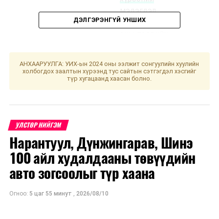
мэдэгдэл,
ДЭЛГЭРЭНГҮЙ УНШИХ
2025-2026
оны төсвийн
төсөөллийн
тухай
АНХААРУУЛГА: УИХ-ын 2024 оны ээлжит сонгуулийн хуулийн
хуулийн
холбогдох заалтын хүрээнд тус сайтын сэтгэгдэл хэсгийг
түр хугацаанд хаасан болно.
төсөл
/
Засгийн
газар
2023.04.28-
УЛСТӨР НИЙГЭМ
ны өдөр
Нарантуул, Дүнжингарав, Шинэ
өргөн
мэдүүлсэн,
100 айл худалдааны төвүүдийн
анхны
авто зогсоолыг түр хаана
хэлэлцүүлэг
/
Огноо:
5 цаг 55 минут
,
2026/08/10
·
Монгол
Улсын