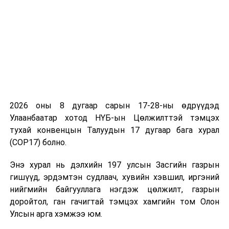
оруулах
өөрчлөлтийн
төсөл
/
Засгийн
газар
2023.05.03-
ны өдөр
өргөн
2026 оны 8 дугаар сарын 17-28-ны өдрүүдэд
мэдүүлсэн,
Улаанбаатар хотод НҮБ-ын Цөлжилттэй тэмцэх
хоёр дахь
тухай конвенцын Талуудын 17 дугаар бага хурал
хэлэлцүүлэг
/
(COP17) болно.
3
Хууль зүйн
·
Монгол
11.00
“
Энэ хурал нь дэлхийн 197 улсын Засгийн газрын
байнгын хороо
Улсын
Д.Сү
гишүүд, эрдэмтэн судлаач, хувийн хэвшил, иргэний
Үндсэн
нийгмийн байгууллага нэгдэж цөлжилт, газрын
хуульд
доройтол, ган гачигтай тэмцэх хамгийн том Олон
оруулах
Улсын арга хэмжээ юм.
өөрчлөлтийн