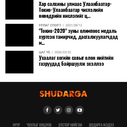
Хар салхины улмаас Улаанбаатар-
Токио-Улаанбаатар чиглэлийн
өнөөдрийн нислэгийг ц...
УРЛАГ СПОРТ
2021/08/12
"Токио-2020" зуны олимпоос медаль
хүртсэн тамирчид, дасгалжуулагчдад
м...
ЦАГ ҮЕ
2026/03/25
Ухаалаг хогийн савыг олон нийтийн
газруудад байршуулж эхэллээ
НҮҮР
ЧУХЛЫГ ОНЦЛОВ
УЛСТӨР НИЙГЭМ
ШУДАРГА МЭДЭЭ