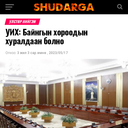
УЛСТӨР НИЙГЭМ
УИХ: Байнгын хороодын
хуралдаан болно
Огноо:
3 жил 3 сар.өмнө
,
2023/05/17