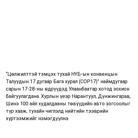
Үндсэн
хуульд
оруулах
өөрчлөлтийн
төсөл
/
Засгийн
газар
2023.05.03-
ны өдөр
өргөн
“Цөлжилттэй тэмцэх тухай НҮБ-ын конвенцын
мэдүүлсэн,
Талуудын 17 дугаар Бага хурал (COP17)” наймдугаар
хоёр дахь
сарын 17-28-ны өдрүүдэд Улаанбаатар хотод зохион
хэлэлцүүлэг
/
байгуулагдана. Хурлын үеэр Нарантуул, Дүнжингарав,
Шинэ 100 айл худалдааны төвүүдийн авто зогсоолыг
2
Эдийн засгийн
·
“Монгол
10.00
“И
түр хааж, тухайн чиглэлд нийтийн тээврийн
байнгын хороо
Улсын
Чинг
хүртээмжийг нэмэгдүүлнэ.
хөгжлийн
2024 оны
төлөвлөгөө