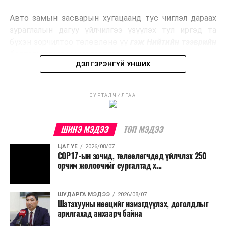
эрчим хүч үйлдвэрлэдэг.
Авто замын засварын хугацаанд тус чиглэл дараах
Ийнхүү лаг хатаах, шатаах технологийг лагийн
зураглалын дагуу үйлчилгээ үзүүлэх тул иргэд та
эзлэхүүнийг бууруулахын зэрэгцээ эрчим хүч
бүхэн зорчилтоо төлөвлөнө үү
гэж Нийтийн тээврийн
үйлдвэрлэх, нөөцийг дахин ашиглах чиглэлээр олон
бодлогын газраас мэдээллээ.
улсад өргөн ашиглаж байна.
ДЭЛГЭРЭНГҮЙ УНШИХ
СУРТАЛЧИЛГАА
ШИНЭ МЭДЭЭ
ТОП МЭДЭЭ
ЦАГ ҮЕ
2026/08/07
COP17-ын зочид, төлөөлөгчдөд үйлчлэх 250
орчим жолоочийг сургалтад х...
ШУДАРГА МЭДЭЭ
2026/08/07
Шатахууны нөөцийг нэмэгдүүлэх, доголдлыг
арилгахад анхаарч байна