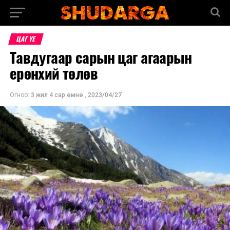
ЦАГ ҮЕ
Тавдугаар сарын цаг агаарын
ерөнхий төлөв
Огноо:
3 жил 4 сар.өмнө
,
2023/04/27