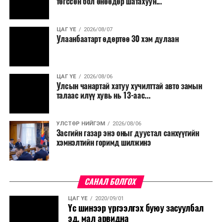
төгссөн бол өнөөдөр шатахуун...
ЦАГ ҮЕ
2026/08/07
Улаанбаатарт өдөртөө 30 хэм дулаан
ЦАГ ҮЕ
2026/08/06
Улсын чанартай хатуу хучилттай авто замын
талаас илүү хувь нь 13-аас...
УЛСТӨР НИЙГЭМ
2026/08/06
Засгийн газар энэ оныг дуустал санхүүгийн
хэмнэлтийн горимд шилжинэ
САНАЛ БОЛГОХ
ЦАГ ҮЕ
2020/09/01
Үс шинээр үргээлгэх буюу засуулбал
эд, мал арвидна