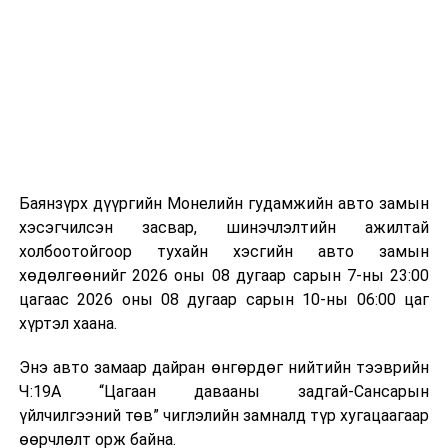
байгууламжаас гардаг лагийг байгаль орчинд аюулгүй
мэдээллээ.
аргаар боловсруулж, эзлэхүүнийг эрс бууруулах
зориулалттай. Лагийг өндөр температурт шатааснаар
эзлэхүүн нь 90 хүртэл хувиар буурч, бактери, вирус
болон бусад өвчин үүсгэгч бичил биетнийг устгах
боломжтой.
Түүнчлэн шаталтын явцад үүсэх дулааныг цахилгаан
болон дулааны эрчим хүч үйлдвэрлэхэд ашиглаж
Баянзүрх дүүргийн Монелийн гудамжийн авто замын
болдог. Зарим технологийн хувьд шаталтын дараа
хэсэгчилсэн засвар, шинэчлэлтийн ажилтай
үлдэх үнснээс фосфор зэрэг ашигт эрдсийг сэргээн
холбоотойгоор тухайн хэсгийн авто замын
авах боломжтой аж.
хөдөлгөөнийг 2026 оны 08 дугаар сарын 7-ны 23:00
цагаас 2026 оны 08 дугаар сарын 10-ны 06:00 цаг
Япон, Герман, Швейцар, Нидерланд, Өмнөд Солонгос
хүртэл хаана.
зэрэг улс лаг хатаах, шатаах технологийг ашиглаж
байна. Тухайлбал, Германд лаг шатаах үйлдвэрээс
Энэ авто замаар дайран өнгөрдөг нийтийн тээврийн
гарсан үнснээс фосфор сэргээн авах технологи
Ч:19А “Цагаан давааны задгай-Сансарын
ашигладаг бол Нидерландад төвлөрсөн лаг
үйлчилгээний төв” чиглэлийн замналд түр хугацаагаар
боловсруулах үйлдвэрүүдээр дулаан, цахилгаан
өөрчлөлт орж байна.