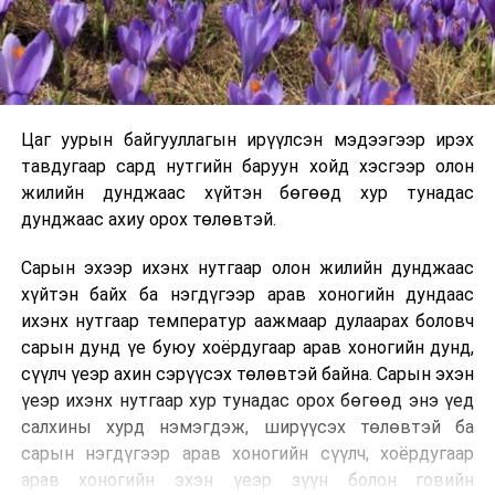
Цаг уурын байгууллагын ирүүлсэн мэдээгээр ирэх
тавдугаар сард нутгийн баруун хойд хэсгээр олон
жилийн дунджаас хүйтэн бөгөөд хур тунадас
дунджаас ахиу орох төлөвтэй.
Сарын эхээр ихэнх нутгаар олон жилийн дунджаас
хүйтэн байх ба нэгдүгээр арав хоногийн дундаас
ихэнх нутгаар температур аажмаар дулаарах боловч
сарын дунд үе буюу хоёрдугаар арав хоногийн дунд,
сүүлч үеэр ахин сэрүүсэх төлөвтэй байна. Сарын эхэн
үеэр ихэнх нутгаар хур тунадас орох бөгөөд энэ үед
салхины хурд нэмэгдэж, ширүүсэх төлөвтэй ба
сарын нэгдүгээр арав хоногийн сүүлч, хоёрдугаар
арав хоногийн эхэн үеэр зүүн болон говийн