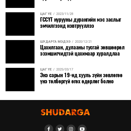
ЦАГ ҮЕ
2023/11/28
ГССҮТ нурууны дурангийн мэс заслыг
эмчилгээнд нэвтрүүллээ
ШУДАРГА МЭДЭЭ
2020/12/21
Цахилгаан, дулааны тусгай зөвшөөрөл
эзэмшигчидтэй цахимаар хуралдлаа
ЦАГ ҮЕ
2025/03/17
Энэ сарын 19-нд хууль зүйн зөвлөгөө
үнэ төлбөргүй өгөх өдөрлөг болно