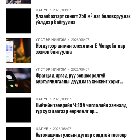
ЦАГ ҮЕ
2026/08/07
Улаанбаатарт хоногт 250 м³ лаг боловсруулах
үйлдвэр байгуулна
УЛСТӨР НИЙГЭМ
2026/08/07
Нэгдүгээр ангийн элсэлтийг E-Mongolia-аар
зохион байгуулна
УЛСТӨР НИЙГЭМ
2026/08/07
Францад иргэд рүү зөвшөөрөлгүй
сурталчилгааны дуудлага хийхийг хориг...
ЦАГ ҮЕ
2026/08/07
Нийтийн тээврийн Ч:19А чиглэлийн замналд
түр хугацаагаар өөрчлөлт ор...
ЦАГ ҮЕ
2026/08/07
Автомашины улсын дугаар сондгой тоогоор