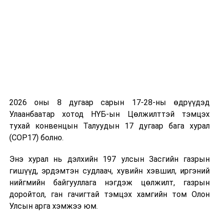
мэдүүлсэн хуулийн
төслүүд
/
Засгийн газар
2023.01.10-ны өдөр
өргөн мэдүүлсэн,
анхны хэлэлцүүлэг
/
·
Аялал жуулчлалын
тухай хуулийн
2026 оны 8 дугаар сарын 17-28-ны өдрүүдэд
шинэчилсэн
Улаанбаатар хотод НҮБ-ын Цөлжилттэй тэмцэх
найруулгын төсөл
тухай конвенцын Талуудын 17 дугаар бага хурал
болон хамт өргөн
(COP17) болно.
мэдүүлсэн хуулийн
төслүүд
/
Засгийн газар
Энэ хурал нь дэлхийн 197 улсын Засгийн газрын
2022.11.28-ны өдөр
гишүүд, эрдэмтэн судлаач, хувийн хэвшил, иргэний
өргөн мэдүүлсэн,
нийгмийн байгууллага нэгдэж цөлжилт, газрын
анхны хэлэлцүүлэг
/
доройтол, ган гачигтай тэмцэх хамгийн том Олон
Улсын арга хэмжээ юм.
·
Төрийн болон орон
нутгийн өмчийн