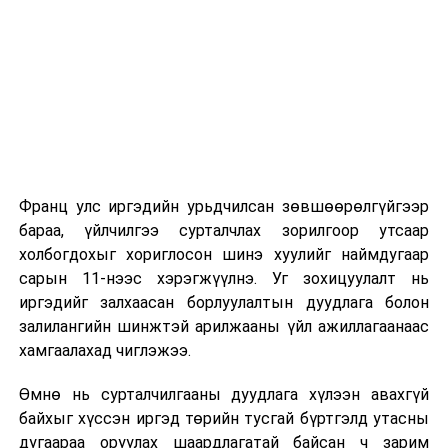
Комиссоос 2023.03.29-
ний өдөр ирүүлсэн
/
2026 оны 9 дүгээр сарын 1-нээс цахимаар
эхэлнэ.
· Хүний эрхийн
Үндэсний Комиссын
2026 оны 9 дүгээр сарын 14-нөөс танхимаар
Эрүү шүүлтээс
үргэлжилнэ.
урьдчилан сэргийлэх
Оюутны дотуур байр
асуудал эрхэлсэн
гишүүний Эрүү
Франц улс иргэдийн урьдчилсан зөвшөөрөлгүйгээр
2026 оны 9 дүгээр сарын 13-наас оюутнуудыг
шүүлтээс урьдчилан
бараа, үйлчилгээ сурталчлах зорилгоор утсаар
дотуур байранд оруулж эхэлнэ.
сэргийлэх үйл
холбогдохыг хориглосон шинэ хуулийг наймдугаар
ажиллагааны тайлан
Сургууль, цэцэрлэгийн үйл ажиллагааны
сарын 11-нээс хэрэгжүүлнэ. Уг зохицуулалт нь
хэлэлцэх /
Хүний
зохицуулалт
иргэдийг залхаасан борлуулалтын дуудлага болон
эрхийн Үндэсний
залилангийн шинжтэй арилжааны үйл ажиллагаанаас
Комиссын Эрүү
2026 оны 8 дугаар сарын 17–28-ны өдрүүдэд
хамгаалахад чиглэжээ.
шүүлтээс урьдчилан
нийслэлийн бүх сургууль, цэцэрлэгт ажлын
сэргийлэх асуудал
Өмнө нь сурталчилгааны дуудлага хүлээн авахгүй
байранд элсэлт, бүртгэл болон бусад аливаа
эрхэлсэн гишүүнээс
байхыг хүссэн иргэд төрийн тусгай бүртгэлд утасны
арга хэмжээ зохион байгуулахгүй болно.
2023.03.30-ны өдөр
дугаараа оруулах шаардлагатай байсан ч зарим