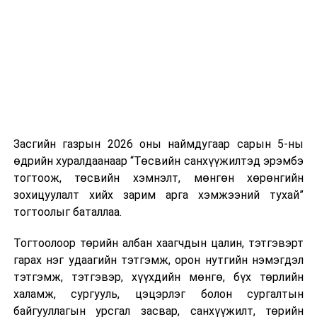
БСШУСБХ-ны ажлын дэд хэсгийн хуралдаан болно
нэгжийг 375 мянга хүртэлх еврогоор торгох
боломжтой. Харин хэрэглэгч өөрөө зөвшөөрсөн,
эсвэл тухайн компанитай өмнө нь гэрээний
харилцаатай бөгөөд шинэ үйлчилгээ санал болгож
буй тохиолдолд хориг үйлчлэхгүй. Иргэд
зөвшөөрөлгүй дуудлагын талаар төрийн цахим
хуудсаар мэдээлэх боломжтой.
Засгийн газрын 2026 оны наймдугаар сарын 5-ны
Шинэ хууль Францын зах зээлд үйлчилдэг гадаадын
өдрийн хуралдаанаар “Төсвийн санхүүжилтэд эрэмбэ
дуудлагын төвүүдэд нөлөөлөхөөр байна. Тухайлбал,
тогтоож, төсвийн хэмнэлт, мөнгөн хөрөнгийн
Мароккогийн дуудлагын төвүүдийн орлогын 80 гаруй
зохицуулалт хийх зарим арга хэмжээний тухай”
хувь Францын зах зээлээс бүрддэг бөгөөд тус улсын
тогтоолыг баталлаа.
40–50 мянган ажлын байр эрсдэлд орж болзошгүйг
Мароккогийн хөдөлмөр эрхлэлтийн сайд мэдэгджээ.
Тогтоолоор төрийн албан хаагчдын цалин, тэтгэвэрт
гарах нэг удаагийн тэтгэмж, орон нутгийн нэмэгдэл
тэтгэмж, тэтгэвэр, хүүхдийн мөнгө, бүх төрлийн
халамж, сургууль, цэцэрлэг болон сургалтын
байгууллагын урсгал засвар, санхүүжилт, төрийн