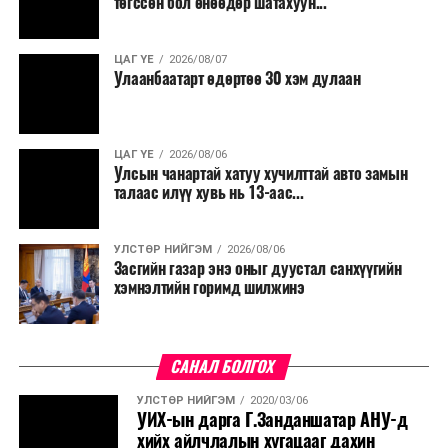
төгссөн бол өнөөдөр шатахуун...
салбар бүрдээ урсгал зардлыг 20 хувиар бууруулах,
нөхөн томилгоо хийхгүй байх, аялал, амралт, зугаалга,
ЦАГ ҮЕ
2026/08/07
хамт олны урлаг, спортын арга хэмжээг зохион
Улаанбаатарт өдөртөө 30 хэм дулаан
байгуулахгүй байх, төрийн албанд шинэ орон тоо бий
болгохгүй байх, эрчим хүчний хэрэглээг хэмнэх, хурал,
сургалтыг цахим хэлбэрт шилжүүлэх, төрийн албан
ЦАГ ҮЕ
2026/08/06
хаагчдыг зарим өдрүүдэд цахимаар ажиллуулах арга
Улсын чанартай хатуу хучилттай авто замын
хэмжээг үргэлжлүүлэхийг үүрэг болголоо.
талаас илүү хувь нь 13-аас...
Төсвийн сахилга бат сайжирч, эдийн засгийн нөхцөл
УЛСТӨР НИЙГЭМ
2026/08/06
байдал хэвийн болсон тохиолдолд эдгээр
Засгийн газар энэ оныг дуустал санхүүгийн
хязгаарлалтыг үе шаттайгаар сулруулах юм.
хэмнэлтийн горимд шилжинэ
САНАЛ БОЛГОХ
УЛСТӨР НИЙГЭМ
2020/03/06
УИХ-ын дарга Г.Занданшатар АНУ-д
хийх айлчлалын хугацааг дахин