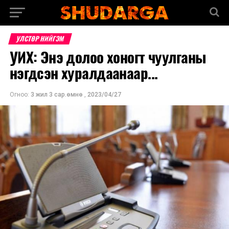
УЛСТӨР НИЙГЭМ
УИХ: Энэ долоо хоногт чуулганы
нэгдсэн хуралдаанаар...
Огноо:
3 жил 3 сар.өмнө
,
2023/04/27