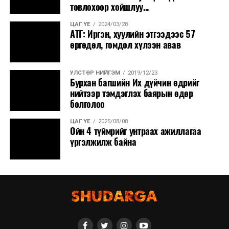
товлохоор хойшлуу...
ЦАГ ҮЕ
2024/03/28
АТГ: Иргэн, хуулийн этгээдээс 57
өргөдөл, гомдол хүлээн авав
УЛСТӨР НИЙГЭМ
2019/12/23
Бурхан багшийн Их дүйчин өдрийг
нийтээр тэмдэглэх баярын өдөр
болголоо
ЦАГ ҮЕ
2025/08/08
Ойн 4 түймрийг унтраах ажиллагаа
үргэлжилж байна