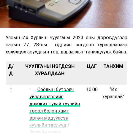
Улсын Их Хурлын чуулганы 2023 оны дөрөвдүгээр
сарын 27, 28-ны өдрийн нэгдсэн хуралдаанаар
хэлэлцэх асуудлын тов, дарааллыг танилцуулж байна.
Д/
ЧУУЛГАНЫ НЭГДСЭН
ЦАГ
ТАНХИМ
Д
ХУРАЛДААН
1
·
Соёлын бүтээлч
10.00
“Их
үйлдвэрлэлийг
хуралдай”
дэмжих тухай хуулийн
төсөл болон хамт
өргөн мэдүүлсэн
хуулийн төслүүд
/
Засгийн газар