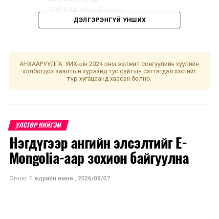
2023.04.19-ний өдөр
ДЭЛГЭРЭНГҮЙ УНШИХ
өргөн мэдүүлсэн,
хэлэлцэх эсэх
/
·
Хууль
АНХААРУУЛГА: УИХ-ын 2024 оны ээлжит сонгуулийн хуулийн
тогтоомжийн тухай
холбогдох заалтын хүрээнд тус сайтын сэтгэгдэл хэсгийг
хуульд нэмэлт,
түр хугацаанд хаасан болно.
өөрчлөлт оруулах
тухай хуулийн төсөл
/
Засгийн газар
УЛСТӨР НИЙГЭМ
2023.01.18-ны өдөр
өргөн мэүүлсэн,
анхны
Нэгдүгээр ангийн элсэлтийг E-
хэлэлцүүлэг
/
Mongolia-аар зохион байгуулна
·
Төмөр замын
Огноо:
1 өдрийн өмнө
,
2026/08/07
тээврийн тухай
хуулийн шинэчилсэн
найруулгын төсөл
болон хамт өргөн