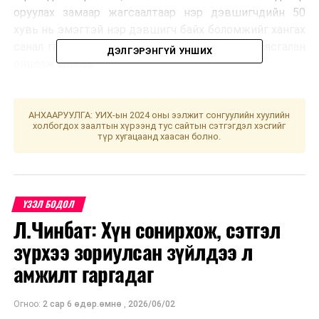
оруулах замаар жагсаалтаар нэр дэвшигчдийн 50
хувь нь эмэгтэй нэр дэвшигч байх боломжийг хангах
санал гаргалаа гэж ЗГХЭГ-ын дарга Д.Амарбаясгалан
ДЭЛГЭРЭНГҮЙ УНШИХ
онцолж ярилаа.
УНШСАН:
2522
АНХААРУУЛГА: УИХ-ын 2024 оны ээлжит сонгуулийн хуулийн
ДАРААХ МЭДЭЭ
холбогдох заалтын хүрээнд тус сайтын сэтгэгдэл хэсгийг
ЗГ: Дээд боловсролын тэргүүлэх мэргэжил, эрэлттэй
түр хугацаанд хаасан болно.
мэргэжлийн чиглэлийг баталлаа
ӨМНӨХ МЭДЭЭ
Үндэсний аудитын газрын гүйцэтгэлийн аудитын
тайланг сонслоо
ҮЗЭЛ БОДОЛ
Л.Чинбат: Хүн сонирхож, сэтгэл
зүрхээ зориулсан зүйлдээ л
амжилт гаргадаг
Огноо:
2 сар 6 өдөр.өмнө
,
2026/06/02