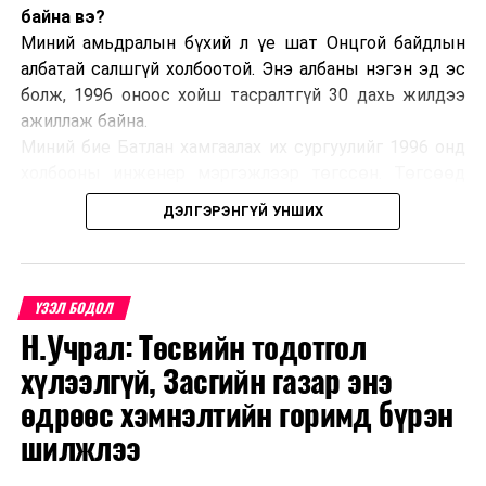
байна вэ?
Миний амьдралын бүхий л үе шат Онцгой байдлын
албатай салшгүй холбоотой. Энэ албаны нэгэн эд эс
болж, 1996 оноос хойш тасралтгүй 30 дахь жилдээ
ажиллаж байна.
Миний бие Батлан хамгаалах их сургуулийг 1996 онд
холбооны инженер мэргэжлээр төгссөн. Төгсөөд
Завхан аймагт нефтийн гэрээт байцаагчаар
ДЭЛГЭРЭНГҮЙ УНШИХ
томилогдон ажлын гараагаа эхлүүлж байлаа. Улмаар
2000 онд нефтийн гэрээт байцаагчдын албыг татан
буулгаснаар Булган аймгийн Гал түймэртэй тэмцэх
газрын Гал түймэр унтраах, аврах 50 дугаар ангид
ҮЗЭЛ БОДОЛ
салааны захирагчаар томилогдон дөрвөн жил
Н.Учрал: Төсвийн тодотгол
ажилласан. Үүнээс хойш буюу 2004-2024 онд Налайх
хүлээлгүй, Засгийн газар энэ
дүүргийн Онцгой байдлын хэлтэст салааны
өдрөөс хэмнэлтийн горимд бүрэн
захирагчаас хэлтсийн дарга хүртэл албан тушаал
эрхэлж байгаад Увс аймгийн Онцгой байдлын газрын
шилжлээ
даргаар 2024 оны есдүгээр сард томилогдон үүрэг
гүйцэтгэж байна.