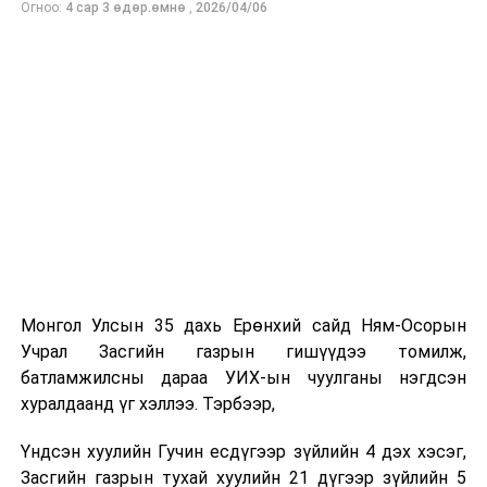
Огноо:
4 сар 3 өдөр.өмнө
,
2026/04/06
Аав минь цэргийн хурандаа хүн байсан учраас тушаал
авсан газар бүрт нь хамт “нүүж”, цэргийн хүний
амьдралын жаргал, зовлонг багаасаа гадарладаг
байсан минь энэ албыг сонгох шалтгаан болж байлаа.
-Таны ажлын нууц жор?
Хүн сонирхож, сэтгэл зүрхээ зориулсан зүйлдээ л
амжилт гаргадаг. Миний хувьд эх орон, иргэдийнхээ
аюулгүй байдлын төлөө ажиллаж байна гэсэн чин
сэтгэл, хариуцлага, сахилга бат, тасралтгүй суралцах
хүсэл зэрэг үнэт зүйлс амжилтад хүрэх үндэс болдог.
Онцгой байдлын байгууллагын ажил бол нэг хүний
хүчээр биш хамт олны нэгдэл, харилцан итгэлцэл,
Монгол Улсын 35 дахь Ерөнхий сайд Ням-Осорын
бэлтгэл сургалт дээр тулгуурладаг онцлогтой.
Учрал Засгийн газрын гишүүдээ томилж,
Тиймээс мэргэжлийн ур чадвар, эх оронч сэтгэлтэй
батламжилсны дараа УИХ-ын чуулганы нэгдсэн
алба хаагчидтайгаа хамтран ажиллаж, иргэдийнхээ
хуралдаанд үг хэллээ. Тэрбээр,
итгэлийг хүлээж ажиллах нь хамгийн чухал гэж
боддог.
Үндсэн хуулийн Гучин есдүгээр зүйлийн 4 дэх хэсэг,
Бидний зорилго зөвхөн үүргээ гүйцэтгэхэд бус,
Засгийн газрын тухай хуулийн 21 дүгээр зүйлийн 5