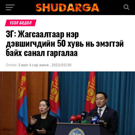
ҮЗЭЛ БОДОЛ
ЗГ: Жагсаалтаар нэр
дэвшигчдийн 50 хувь нь эмэгтэй
байх санал гаргалаа
Огноо:
3 жил 4 сар.өмнө
,
2023/03/30