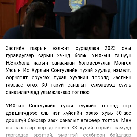
Засгийн газрын ээлжит хуралдаан 2023 оны
гуравдугаар сарын 29-нд болж, УИХ-ын гишүүн
Н.Энхболд нарын санаачлан боловсруулан Монгол
Улсын Их Хурлын Сонгуулийн тухай хуульд нэмэлт,
өөрчлөлт оруулах тухай хуулийн төсөлд Засгийн
газраас өгөх 30 гаруй саналыг хэлэлцээд хууль
санаачлагчдад уламжлахаар тогтлоо.
УИХ-ын Сонгуулийн тухай хуулийн төсөлд нэр
дэвшигчдээс аль нэг хүйсийн эзлэх хувь 30-аас
доошгүй байхаар заах саналыг өгөхөөр тогтов. Мөн
жагсаалтаар нэр дэвшигч 38 хүний нэрийг намууд
гаргахдаа эрэгтэй, эмэгтэй солбисон байдлаар