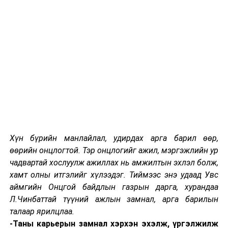
Хүн бүрийн манлайлал, удирдах арга барил өөр,
өөрийн онцлогтой. Тэр онцлогийг ажил, мэргэжлийн ур
чадвартай хослуулж ажиллах нь амжилтын эхлэл болж,
хамт олны итгэлийг хүлээдэг. Тиймээс энэ удаад Увс
аймгийн Онцгой байдлын газрын дарга, хурандаа
Л.Чинбаттай түүний ажлын замнал, арга барилын
талаар ярилцлаа.
-Таны карьерын замнал хэрхэн эхэлж, үргэлжилж