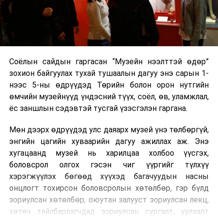
Соёлын сайдын гаргасан “Музейн нээлттэй өдөр”
зохион байгуулах тухай тушаалын дагуу энэ сарын 1-
нээс 5-ны өдрүүдэд Төрийн болон орон нутгийн
өмчийн музейнүүд үндэсний түүх, соёл, өв, уламжлал,
ёс заншлын сэдэвтэй тусгай үзэсгэлэн гаргана.
Мөн дээрх өдрүүдэд улс даяарх музей үнэ төлбөргүй,
энгийн цагийн хуваарийн дагуу ажиллах аж. Энэ
хугацаанд музей нь харилцаа холбоо үүсгэх,
боловсрол олгох гэсэн чиг үүргийг түлхүү
хэрэгжүүлэх бөгөөд хүүхэд багачуудын насны
онцлогт тохирсон боловсролын хөтөлбөр, гэр бүлд
зориулсан хөтөлбөр, оюутан залууст зориулсан лекц,
хөтөч тайлбарлагчдад зориулсан сургалт, уулзалт