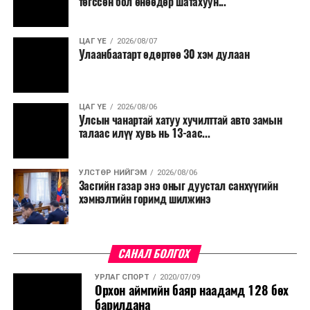
төгссөн бол өнөөдөр шатахуун...
ЦАГ ҮЕ
2026/08/07
Улаанбаатарт өдөртөө 30 хэм дулаан
ЦАГ ҮЕ
2026/08/06
Улсын чанартай хатуу хучилттай авто замын
талаас илүү хувь нь 13-аас...
УЛСТӨР НИЙГЭМ
2026/08/06
Засгийн газар энэ оныг дуустал санхүүгийн
хэмнэлтийн горимд шилжинэ
САНАЛ БОЛГОХ
УРЛАГ СПОРТ
2020/07/09
Орхон аймгийн баяр наадамд 128 бөх
барилдана