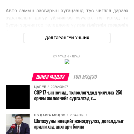
эрчим хүч үйлдвэрлэдэг.
Авто замын засварын хугацаанд тус чиглэл дараах
Ийнхүү лаг хатаах, шатаах технологийг лагийн
зураглалын дагуу үйлчилгээ үзүүлэх тул иргэд та
эзлэхүүнийг бууруулахын зэрэгцээ эрчим хүч
бүхэн зорчилтоо төлөвлөнө үү
гэж Нийтийн тээврийн
үйлдвэрлэх, нөөцийг дахин ашиглах чиглэлээр олон
бодлогын газраас мэдээллээ.
улсад өргөн ашиглаж байна.
ДЭЛГЭРЭНГҮЙ УНШИХ
СУРТАЛЧИЛГАА
ШИНЭ МЭДЭЭ
ТОП МЭДЭЭ
ЦАГ ҮЕ
2026/08/07
COP17-ын зочид, төлөөлөгчдөд үйлчлэх 250
орчим жолоочийг сургалтад х...
ШУДАРГА МЭДЭЭ
2026/08/07
Шатахууны нөөцийг нэмэгдүүлэх, доголдлыг
арилгахад анхаарч байна