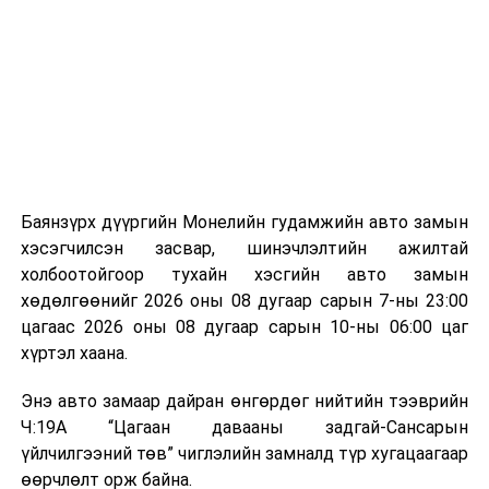
байгууламжаас гардаг лагийг байгаль орчинд аюулгүй
мэдээллээ.
аргаар боловсруулж, эзлэхүүнийг эрс бууруулах
зориулалттай. Лагийг өндөр температурт шатааснаар
эзлэхүүн нь 90 хүртэл хувиар буурч, бактери, вирус
болон бусад өвчин үүсгэгч бичил биетнийг устгах
боломжтой.
Түүнчлэн шаталтын явцад үүсэх дулааныг цахилгаан
болон дулааны эрчим хүч үйлдвэрлэхэд ашиглаж
Баянзүрх дүүргийн Монелийн гудамжийн авто замын
болдог. Зарим технологийн хувьд шаталтын дараа
хэсэгчилсэн засвар, шинэчлэлтийн ажилтай
үлдэх үнснээс фосфор зэрэг ашигт эрдсийг сэргээн
холбоотойгоор тухайн хэсгийн авто замын
авах боломжтой аж.
хөдөлгөөнийг 2026 оны 08 дугаар сарын 7-ны 23:00
цагаас 2026 оны 08 дугаар сарын 10-ны 06:00 цаг
Япон, Герман, Швейцар, Нидерланд, Өмнөд Солонгос
хүртэл хаана.
зэрэг улс лаг хатаах, шатаах технологийг ашиглаж
байна. Тухайлбал, Германд лаг шатаах үйлдвэрээс
Энэ авто замаар дайран өнгөрдөг нийтийн тээврийн
гарсан үнснээс фосфор сэргээн авах технологи
Ч:19А “Цагаан давааны задгай-Сансарын
ашигладаг бол Нидерландад төвлөрсөн лаг
үйлчилгээний төв” чиглэлийн замналд түр хугацаагаар
боловсруулах үйлдвэрүүдээр дулаан, цахилгаан
өөрчлөлт орж байна.