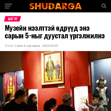
ЦАГ ҮЕ
Музейн нээлттэй өдрүүд энэ
сарын 5-ныг дуустал үргэлжилнэ
Огноо:
3 жил 5 сар.өмнө
,
2023/03/01