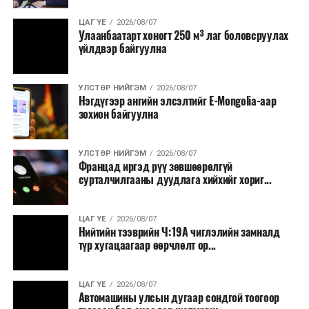
ЦАГ ҮЕ
2026/08/07
Улаанбаатарт хоногт 250 м³ лаг боловсруулах
үйлдвэр байгуулна
УЛСТӨР НИЙГЭМ
2026/08/07
Нэгдүгээр ангийн элсэлтийг E-Mongolia-аар
зохион байгуулна
УЛСТӨР НИЙГЭМ
2026/08/07
Францад иргэд рүү зөвшөөрөлгүй
сурталчилгааны дуудлага хийхийг хориг...
ЦАГ ҮЕ
2026/08/07
Нийтийн тээврийн Ч:19А чиглэлийн замналд
түр хугацаагаар өөрчлөлт ор...
ЦАГ ҮЕ
2026/08/07
Автомашины улсын дугаар сондгой тоогоор