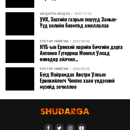
ШУДАРГА МЭДЭЭ
2021/11/16
УИХ, Засгийн газрын гишүүд Замын-
Үүд хилийн боомтод ажиллалаа
УЛСТӨР НИЙГЭМ
2022/08/08
НҮБ-ын Ерөнхий нарийн бичгийн дарга
Антонио Гутерреш Монгол Улсад
өнөөдөр айлчил...
УЛСТӨР НИЙГЭМ
2025/05/28
Бүгд Найрамдах Австри Улсын
Ерөнхийлөгч Чингис хаан үндэсний
музейд зочиллоо