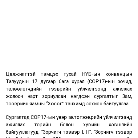
урлагийн
16:30
музей
4.
Байгалийн
Мягмар-Ням
70000171
түүхийн
гарагт 09:00-18:00
музей
5.
Богд хааны
Мягмар, лхагва
343071
ордон музей
гарагаас бусад
өдрүүдэд 10:00-
Цөлжилттэй тэмцэх тухай НҮБ-ын конвенцын
17:00
Талуудын 17 дугаар бага хурал (COP17)-ын зочид,
төлөөлөгчдийн тээврийн үйлчилгээнд ажиллах
Үзвэрийн сүүлийн
жолооч нарт зориулсан нэгдсэн сургалтыг Зам,
цаг 16:15
тээврийн яамны “Хөсөг” танхимд зохион байгууллаа.
6.
Театрын
Өдөр бүр 09:30-
311320
Сургалтад COP17-ын үеэр автотээврийн үйлчилгээнд
музей
17:00
ажиллах төрийн болон хувийн хэвшлийн
байгууллагууд, “Зорчигч тээвэр I, II”, “Зорчигч тээвэр