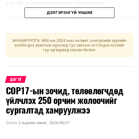
зэргийг зохион байгуулахаар төлөвлөжээ.
ДЭЛГЭРЭНГҮЙ УНШИХ
Соёлын яамны харьяа Улаанбаатар хот дахь
музейн жагсаалт:
Музей
Цагийн хуваарь
Утас
АНХААРУУЛГА: УИХ-ын 2024 оны ээлжит сонгуулийн хуулийн
холбогдох заалтын хүрээнд тус сайтын сэтгэгдэл хэсгийг
түр хугацаанд хаасан болно.
1.
Монголын
Өдөр бүр 09:00-
70110913
үндэсний
18:00
музей
ЦАГ ҮЕ
COP17-ын зочид, төлөөлөгчдөд
2.
Чингис хаан
Даваа-Ням гарагт
70212222
үндэсний
09:00-17:00
70217777
үйлчлэх 250 орчим жолоочийг
музей
сургалтад хамруулжээ
Үзвэрийн сүүлийн
цаг 16:30
Огноо:
2 өдрийн өмнө
,
2026/08/07
3.
Дүрслэх
Өдөр бүр 09:30-
326060