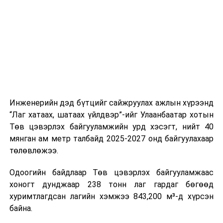
шат, маршрут, хөдөлгөөний зохион байгуулалт,
цагийн менежмент, мэдээлэл дамжуулах журам,
холбогдох байгууллагуудын уялдаа холбоо, аюулгүй
ажиллагааны чиглэлээр жолооч нарыг сургалт, арга
зүйгээр хангаж байна.
Мөн зам тээврийн осол, саатал болон бусад эрсдэл,
онцгой нөхцөл үүссэн үед авах арга хэмжээ, ачаалал
ихтэй нөхцөлд тайван, зөв, шуурхай шийдвэр гаргах,
Инженерийн дэд бүтцийг сайжруулах ажлын хүрээнд
өдөр тутмын ажлын бэлэн байдлыг хангах зэрэг
“Лаг хатаах, шатаах үйлдвэр”-ийг Улаанбаатар хотын
практик ур чадварыг сургалтын хөтөлбөрт тусгажээ.
Төв цэвэрлэх байгууламжийн урд хэсэгт, нийт 40
мянган ам метр талбайд 2025-2027 онд байгуулахаар
Сургалтыг танилцуулах лекц, асуулт-хариулт,
төлөвлөжээ.
жишээнд суурилсан сургалт, багаар ажиллах дасгал,
маршрут болон тээвэрлэлтийн урсгалын зураглалтай
Одоогийн байдлаар Төв цэвэрлэх байгууламжаас
танилцах, онцгой нөхцөлд ажиллах дадлага зэрэг
хоногт дунджаар 238 тонн лаг гардаг бөгөөд
онол, практик хосолсон хэлбэрээр зохион байгуулж
хуримтлагдсан лагийн хэмжээ 843,200 м³-д хүрсэн
байна.
байна.
Сургалтын үеэр COP17 олон улсын бага хурлыг