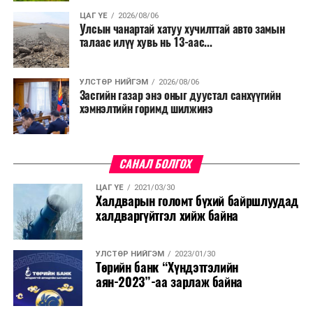
ЦАГ ҮЕ
2026/08/06
Улсын чанартай хатуу хучилттай авто замын
талаас илүү хувь нь 13-аас...
УЛСТӨР НИЙГЭМ
2026/08/06
Засгийн газар энэ оныг дуустал санхүүгийн
хэмнэлтийн горимд шилжинэ
САНАЛ БОЛГОХ
ЦАГ ҮЕ
2021/03/30
Халдварын голомт бүхий байршлуудад
халдваргүйтгэл хийж байна
УЛСТӨР НИЙГЭМ
2023/01/30
Төрийн банк “Хүндэтгэлийн
аян-2023”-аа зарлаж байна