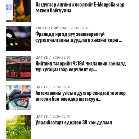
байгуулахгүй байх, төрийн албанд шинэ орон тоо бий
Нэгдүгээр ангийн элсэлтийг E-Mongolia-аар
зохион байгуулна
болгохгүй байх, эрчим хүчний хэрэглээг хэмнэх, хурал,
сургалтыг цахим хэлбэрт шилжүүлэх, төрийн албан
хаагчдыг зарим өдрүүдэд цахимаар ажиллуулах арга
УЛСТӨР НИЙГЭМ
2026/08/07
хэмжээг үргэлжлүүлэхийг үүрэг болголоо.
Францад иргэд рүү зөвшөөрөлгүй
сурталчилгааны дуудлага хийхийг хориг...
Төсвийн сахилга бат сайжирч, эдийн засгийн нөхцөл
байдал хэвийн болсон тохиолдолд эдгээр
ЦАГ ҮЕ
2026/08/07
хязгаарлалтыг үе шаттайгаар сулруулах юм.
Нийтийн тээврийн Ч:19А чиглэлийн замналд
түр хугацаагаар өөрчлөлт ор...
ЦАГ ҮЕ
2026/08/07
Автомашины улсын дугаар сондгой тоогоор
төгссөн бол өнөөдөр шатахуун...
ЦАГ ҮЕ
2026/08/07
Улаанбаатарт өдөртөө 30 хэм дулаан