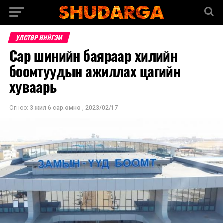
УЛСТӨР НИЙГЭМ
Сар шинийн баяраар хилийн
боомтуудын ажиллах цагийн
хуваарь
Огноо:
3 жил 6 сар.өмнө
,
2023/02/17