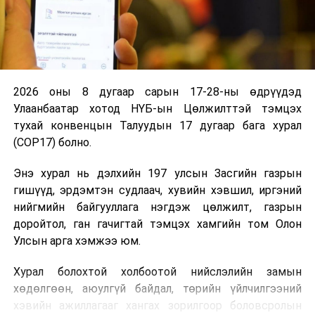
2026 оны 8 дугаар сарын 17-28-ны өдрүүдэд
Улаанбаатар хотод НҮБ-ын Цөлжилттэй тэмцэх
тухай конвенцын Талуудын 17 дугаар бага хурал
(COP17) болно.
Энэ хурал нь дэлхийн 197 улсын Засгийн газрын
гишүүд, эрдэмтэн судлаач, хувийн хэвшил, иргэний
нийгмийн байгууллага нэгдэж цөлжилт, газрын
доройтол, ган гачигтай тэмцэх хамгийн том Олон
Улсын арга хэмжээ юм.
Хурал болохтой холбоотой нийслэлийн замын
хөдөлгөөн, аюулгүй байдал, төрийн үйлчилгээний
хэвийн ажиллагааг хангах зорилгоор боловсролын