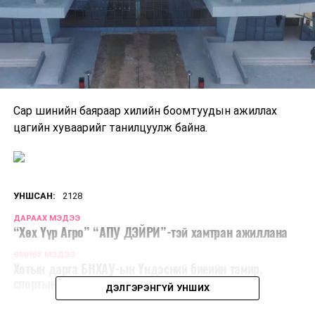
Сар шинийн баяраар хилийн боомтуудын ажиллах
цагийн хуваарийг танилцуулж байна.
УНШСАН:
2128
ДАРААХ МЭДЭЭ
“Хөх Үүр Агро” “АПУ ДЭЙРИ”-тэй хамтран ажиллана
ӨМНӨХ МЭДЭЭ
Хотын дарга БНХАУ-ын Үндэсний биеийн тамир,
спортын ерөнхий газрын удирдлагатай уулзлаа
ДЭЛГЭРЭНГҮЙ УНШИХ