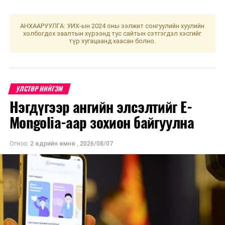
АНХААРУУЛГА: УИХ-ын 2024 оны ээлжит сонгуулийн хуулийн
холбогдох заалтын хүрээнд тус сайтын сэтгэгдэл хэсгийг
түр хугацаанд хаасан болно.
УЛСТӨР НИЙГЭМ
Нэгдүгээр ангийн элсэлтийг E-
Mongolia-аар зохион байгуулна
Огноо:
2 өдрийн өмнө
,
2026/08/07