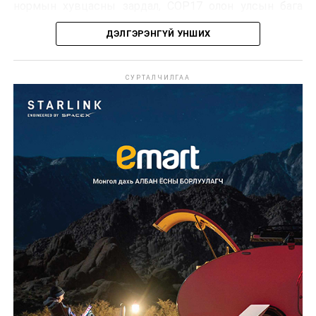
нормын хувцасны зардал, COP17 олон улсын бага
хурлын зардал, Засгийн газрын өр, орон нутгийн нөөц
ДЭЛГЭРЭНГҮЙ УНШИХ
хөрөнгийн санхүүжилтийг хэвийн үргэлжлүүлэхээр
шийдвэрлэжээ.
СУРТАЛЧИЛГАА
Харин дараах зардлыг хязгаарлахаар болсон байна.
Үүнд:
Олон улсын болон Засгийн газрын
шийдвэртэйгээс бусад хурал, зөвлөгөөн, ой,
тэмдэглэлт өдөр, найр наадам, соёлын арга
хэмжээ;
Урьдчилан төлөвлөсөн төрийн өндөр албан
тушаалтны томилолтоос бусад гадаад
томилолт, гадаадын зочин хүлээн авах зардал;
Зайлшгүй шаардлагагүй тоног төхөөрөмж,
тавилга, автомашин худалдан авах;
Батлан хамгаалах, хууль зүйн салбараас бусад