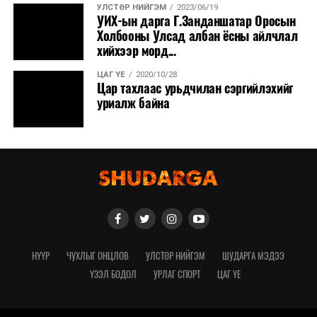
УЛСТӨР НИЙГЭМ
2023/06/19
УИХ-ын дарга Г.Занданшатар Оросын
Холбооны Улсад албан ёсны айлчлал
хийхээр морд...
ЦАГ ҮЕ
2020/10/28
Цар тахлаас урьдчилан сэргийлэхийг
уриалж байна
НҮҮР
ЧУХЛЫГ ОНЦЛОВ
УЛСТӨР НИЙГЭМ
ШУДАРГА МЭДЭЭ
ҮЗЭЛ БОДОЛ
УРЛАГ СПОРТ
ЦАГ ҮЕ