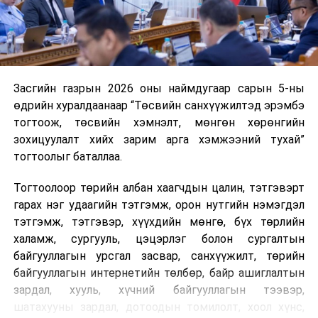
харилцаатай бөгөөд шинэ үйлчилгээ санал болгож
буй тохиолдолд хориг үйлчлэхгүй. Иргэд
зөвшөөрөлгүй дуудлагын талаар төрийн цахим
хуудсаар мэдээлэх боломжтой.
Засгийн газрын 2026 оны наймдугаар сарын 5-ны
Шинэ хууль Францын зах зээлд үйлчилдэг гадаадын
өдрийн хуралдаанаар “Төсвийн санхүүжилтэд эрэмбэ
дуудлагын төвүүдэд нөлөөлөхөөр байна. Тухайлбал,
тогтоож, төсвийн хэмнэлт, мөнгөн хөрөнгийн
Мароккогийн дуудлагын төвүүдийн орлогын 80 гаруй
зохицуулалт хийх зарим арга хэмжээний тухай”
хувь Францын зах зээлээс бүрддэг бөгөөд тус улсын
тогтоолыг баталлаа.
40–50 мянган ажлын байр эрсдэлд орж болзошгүйг
Мароккогийн хөдөлмөр эрхлэлтийн сайд мэдэгджээ.
Тогтоолоор төрийн албан хаагчдын цалин, тэтгэвэрт
гарах нэг удаагийн тэтгэмж, орон нутгийн нэмэгдэл
тэтгэмж, тэтгэвэр, хүүхдийн мөнгө, бүх төрлийн
халамж, сургууль, цэцэрлэг болон сургалтын
байгууллагын урсгал засвар, санхүүжилт, төрийн
байгууллагын интернетийн төлбөр, байр ашиглалтын
зардал, хууль, хүчний байгууллагын тээвэр,
шатахууны зардал, дотоодын томилолт, хоол хүнс,