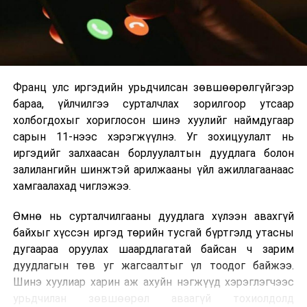
2026 оны 9 дүгээр сарын 14-нөөс танхимаар
үргэлжилнэ.
Оюутны дотуур байр
Франц улс иргэдийн урьдчилсан зөвшөөрөлгүйгээр
2026 оны 9 дүгээр сарын 13-наас оюутнуудыг
бараа, үйлчилгээ сурталчлах зорилгоор утсаар
дотуур байранд оруулж эхэлнэ.
холбогдохыг хориглосон шинэ хуулийг наймдугаар
Сургууль, цэцэрлэгийн үйл ажиллагааны
сарын 11-нээс хэрэгжүүлнэ. Уг зохицуулалт нь
зохицуулалт
иргэдийг залхаасан борлуулалтын дуудлага болон
залилангийн шинжтэй арилжааны үйл ажиллагаанаас
2026 оны 8 дугаар сарын 17–28-ны өдрүүдэд
хамгаалахад чиглэжээ.
нийслэлийн бүх сургууль, цэцэрлэгт ажлын
Өмнө нь сурталчилгааны дуудлага хүлээн авахгүй
байранд элсэлт, бүртгэл болон бусад аливаа
байхыг хүссэн иргэд төрийн тусгай бүртгэлд утасны
арга хэмжээ зохион байгуулахгүй болно.
дугаараа оруулах шаардлагатай байсан ч зарим
дуудлагын төв уг жагсаалтыг үл тоодог байжээ.
Шинэ хуулиар харин аж ахуйн нэгжүүд хэрэглэгчээс
урьдчилан зөвшөөрөл аваагүй тохиолдолд