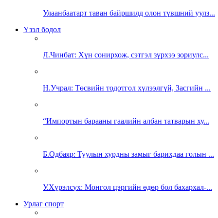
Улаанбаатарт таван байршилд олон түвшний уулз...
Үзэл бодол
Л.Чинбат: Хүн сонирхож, сэтгэл зүрхээ зориулс...
Н.Учрал: Төсвийн тодотгол хүлээлгүй, Засгийн ...
“Импортын барааны гаалийн албан татварын ху...
Б.Одбаяр: Туулын хурдны замыг барихдаа голын ...
У.Хүрэлсүх: Монгол цэргийн өдөр бол бахархал-...
Урлаг спорт