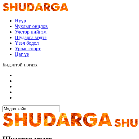
Нүүр
Чухлыг онцлов
Улстөр нийгэм
Шударга мэдээ
Үзэл бодол
Урлаг спорт
Цаг үе
Бидэнтэй нэгдэх
Шударга мэдээ