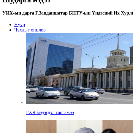
УИХ-ын дарга Г.Занданшатар БНТУ-ын Үндэсний Их Хурлы
Нүүр
Чухлыг онцлов
ГХЯ мэдэгдэл гаргажээ