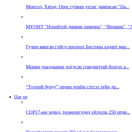
Монгол, Хятад, Орос гурван улсыг дамнасан "Ца...
МҮОНТ "Нохойтой дөрвөн танкчин", "Яношик", "А
Гучин мянган гүйгч оролцох Бостоны алдарт мар...
Морин уралдааныг нэгдсэн стандарттай болгох а...
“Түүний буруу” орчин үеийн сэтгэл зүйн др...
Цаг үе
COP17-ын зочид, төлөөлөгчдөд үйлчлэх 250 орчи...