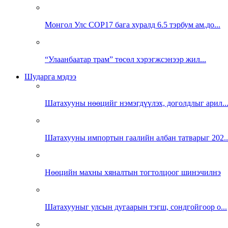
Монгол Улс COP17 бага хуралд 6.5 тэрбум ам.до...
“Улаанбаатар трам” төсөл хэрэгжсэнээр жил...
Шударга мэдээ
Шатахууны нөөцийг нэмэгдүүлэх, доголдлыг арил..
Шатахууны импортын гаалийн албан татварыг 202..
Нөөцийн махны хяналтын тогтолцоог шинэчилнэ
Шатахууныг улсын дугаарын тэгш, сондгойгоор о...