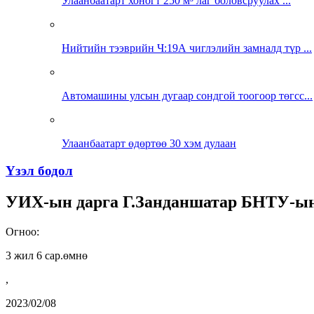
Улаанбаатарт хоногт 250 м³ лаг боловсруулах ...
Нийтийн тээврийн Ч:19А чиглэлийн замналд түр ...
Автомашины улсын дугаар сондгой тоогоор төгсс...
Улаанбаатарт өдөртөө 30 хэм дулаан
Үзэл бодол
УИХ-ын дарга Г.Занданшатар БНТУ-ын
Огноо:
3 жил 6 сар.өмнө
,
2023/02/08