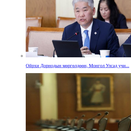
Ойрхи Дорнодын мөргөлдөөн, Монгол Улсад учи...