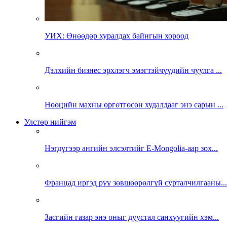
УИХ: Өнөөдөр хуралдах байнгын хороод
Дэлхийн бизнес эрхлэгч эмэгтэйчүүдийн чуулга ...
Нөөцийн махны өргөтгөсөн худалдааг энэ сарын ...
Улстөр нийгэм
Нэгдүгээр ангийн элсэлтийг E-Mongolia-аар зох...
Францад иргэд рүү зөвшөөрөлгүй сурталчилгааны...
Засгийн газар энэ оныг дуустал санхүүгийн хэм...