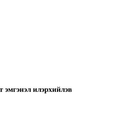
 эмгэнэл илэрхийлэв