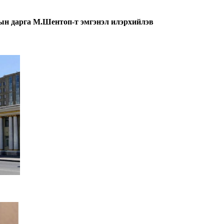
н дарга М.Шентоп-т эмгэнэл илэрхийлэв