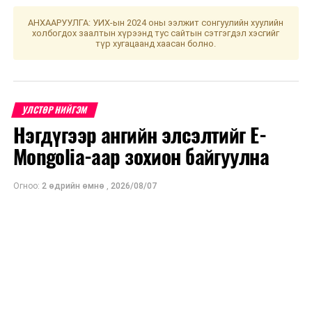
ДАРААХ МЭДЭЭ
Улаанбаатар-Истанбул чиглэлд өдөр бүр нислэг
АНХААРУУЛГА: УИХ-ын 2024 оны ээлжит сонгуулийн хуулийн
үйлдэх боломжтой боллоо
холбогдох заалтын хүрээнд тус сайтын сэтгэгдэл хэсгийг
түр хугацаанд хаасан болно.
ӨМНӨХ МЭДЭЭ
Хилийн бүс нутгуудад самар олборлож байгаа иргэдийг
уулнаас буулгах арга хэмжээг хэрэгжүүлж байна
УЛСТӨР НИЙГЭМ
Нэгдүгээр ангийн элсэлтийг E-
Mongolia-аар зохион байгуулна
Огноо:
2 өдрийн өмнө
,
2026/08/07