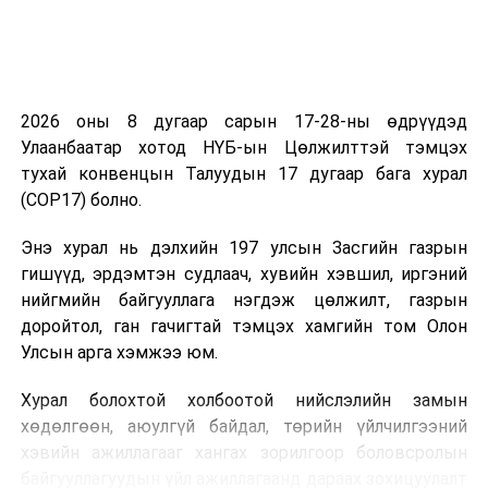
2026 оны 8 дугаар сарын 17-28-ны өдрүүдэд
Улаанбаатар хотод НҮБ-ын Цөлжилттэй тэмцэх
тухай конвенцын Талуудын 17 дугаар бага хурал
(COP17) болно.
Энэ хурал нь дэлхийн 197 улсын Засгийн газрын
гишүүд, эрдэмтэн судлаач, хувийн хэвшил, иргэний
нийгмийн байгууллага нэгдэж цөлжилт, газрын
доройтол, ган гачигтай тэмцэх хамгийн том Олон
Улсын арга хэмжээ юм.
Хурал болохтой холбоотой нийслэлийн замын
хөдөлгөөн, аюулгүй байдал, төрийн үйлчилгээний
хэвийн ажиллагааг хангах зорилгоор боловсролын
байгууллагуудын үйл ажиллагаанд дараах зохицуулалт