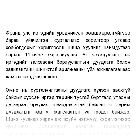
2026 оны 9 дүгээр сарын 14-нөөс танхимаар
үргэлжилнэ.
Оюутны дотуур байр
Франц улс иргэдийн урьдчилсан зөвшөөрөлгүйгээр
2026 оны 9 дүгээр сарын 13-наас оюутнуудыг
бараа, үйлчилгээ сурталчлах зорилгоор утсаар
дотуур байранд оруулж эхэлнэ.
холбогдохыг хориглосон шинэ хуулийг наймдугаар
Сургууль, цэцэрлэгийн үйл ажиллагааны
сарын 11-нээс хэрэгжүүлнэ. Уг зохицуулалт нь
зохицуулалт
иргэдийг залхаасан борлуулалтын дуудлага болон
залилангийн шинжтэй арилжааны үйл ажиллагаанаас
2026 оны 8 дугаар сарын 17–28-ны өдрүүдэд
хамгаалахад чиглэжээ.
нийслэлийн бүх сургууль, цэцэрлэгт ажлын
Өмнө нь сурталчилгааны дуудлага хүлээн авахгүй
байранд элсэлт, бүртгэл болон бусад аливаа
байхыг хүссэн иргэд төрийн тусгай бүртгэлд утасны
арга хэмжээ зохион байгуулахгүй болно.
дугаараа оруулах шаардлагатай байсан ч зарим
дуудлагын төв уг жагсаалтыг үл тоодог байжээ.
Шинэ хуулиар харин аж ахуйн нэгжүүд хэрэглэгчээс
урьдчилан зөвшөөрөл аваагүй тохиолдолд
сурталчилгааны зорилгоор утсаар холбогдох эрхгүй