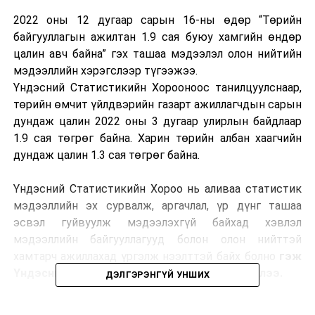
2022 оны 12 дугаар сарын 16-ны өдөр “Төрийн
байгууллагын ажилтан 1.9 сая буюу хамгийн өндөр
цалин авч байна” гэх ташаа мэдээлэл олон нийтийн
мэдээллийн хэрэгслээр түгээжээ.
Үндэсний Статистикийн Хорооноос танилцуулснаар,
төрийн өмчит үйлдвэрийн газарт ажиллагчдын сарын
дундаж цалин 2022 оны 3 дугаар улирлын байдлаар
1.9 сая төгрөг байна. Харин төрийн албан хаагчийн
дундаж цалин 1.3 сая төгрөг байна.
Үндэсний Статистикийн Хороо нь аливаа статистик
мэдээллийн эх сурвалж, аргачлал, үр дүнг ташаа
эсвэл гуйвуулж мэдээлэхгүй байхад хэвлэл
мэдээллийн байгууллагууд болон олон нийттэй
хамтарч ажиллахад үргэлж нээлттэй байх болно
гэж
Үндэсний Статистикийн Хорооноос мэдээллээ.
ДЭЛГЭРЭНГҮЙ УНШИХ
УНШСАН:
2267