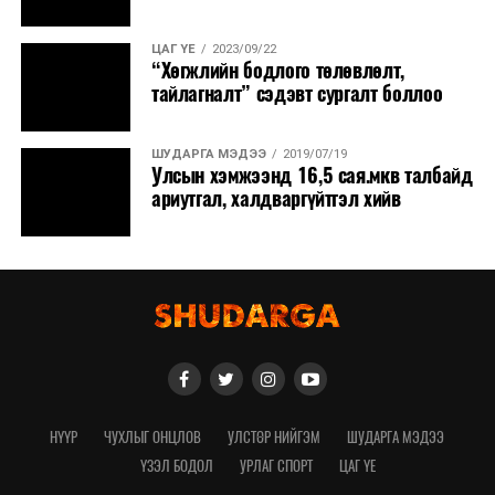
ЦАГ ҮЕ
2023/09/22
“Хөгжлийн бодлого төлөвлөлт,
тайлагналт” сэдэвт сургалт боллоо
ШУДАРГА МЭДЭЭ
2019/07/19
Улсын хэмжээнд 16,5 сая.мкв талбайд
ариутгал, халдваргүйтгэл хийв
НҮҮР
ЧУХЛЫГ ОНЦЛОВ
УЛСТӨР НИЙГЭМ
ШУДАРГА МЭДЭЭ
ҮЗЭЛ БОДОЛ
УРЛАГ СПОРТ
ЦАГ ҮЕ