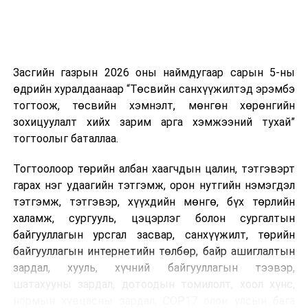
буй тохиолдолд хориг үйлчлэхгүй. Иргэд
зөвшөөрөлгүй дуудлагын талаар төрийн цахим
хуудсаар мэдээлэх боломжтой.
Засгийн газрын 2026 оны наймдугаар сарын 5-ны
Шинэ хууль Францын зах зээлд үйлчилдэг гадаадын
өдрийн хуралдаанаар “Төсвийн санхүүжилтэд эрэмбэ
дуудлагын төвүүдэд нөлөөлөхөөр байна. Тухайлбал,
тогтоож, төсвийн хэмнэлт, мөнгөн хөрөнгийн
Мароккогийн дуудлагын төвүүдийн орлогын 80 гаруй
зохицуулалт хийх зарим арга хэмжээний тухай”
хувь Францын зах зээлээс бүрддэг бөгөөд тус улсын
тогтоолыг баталлаа.
40–50 мянган ажлын байр эрсдэлд орж болзошгүйг
Мароккогийн хөдөлмөр эрхлэлтийн сайд мэдэгджээ.
Тогтоолоор төрийн албан хаагчдын цалин, тэтгэвэрт
гарах нэг удаагийн тэтгэмж, орон нутгийн нэмэгдэл
тэтгэмж, тэтгэвэр, хүүхдийн мөнгө, бүх төрлийн
халамж, сургууль, цэцэрлэг болон сургалтын
байгууллагын урсгал засвар, санхүүжилт, төрийн
байгууллагын интернетийн төлбөр, байр ашиглалтын
зардал, хууль, хүчний байгууллагын тээвэр,
шатахууны зардал, дотоодын томилолт, хоол хүнс,
нормын хувцасны зардал, COP17 олон улсын бага