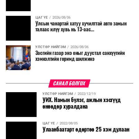
болгохгүй байх, эрчим хүчний хэрэглээг хэмнэх, хурал,
сургалтыг цахим хэлбэрт шилжүүлэх, төрийн албан
ЦАГ ҮЕ
2026/08/06
хаагчдыг зарим өдрүүдэд цахимаар ажиллуулах арга
Улсын чанартай хатуу хучилттай авто замын
хэмжээг үргэлжлүүлэхийг үүрэг болголоо.
талаас илүү хувь нь 13-аас...
Төсвийн сахилга бат сайжирч, эдийн засгийн нөхцөл
УЛСТӨР НИЙГЭМ
2026/08/06
байдал хэвийн болсон тохиолдолд эдгээр
Засгийн газар энэ оныг дуустал санхүүгийн
хязгаарлалтыг үе шаттайгаар сулруулах юм.
хэмнэлтийн горимд шилжинэ
САНАЛ БОЛГОХ
УЛСТӨР НИЙГЭМ
2022/12/19
УИХ. Намын бүлэг, ажлын хэсгүүд
өнөөдөр хуралдана
ЦАГ ҮЕ
2022/08/05
Улаанбаатарт өдөртөө 25 хэм дулаан