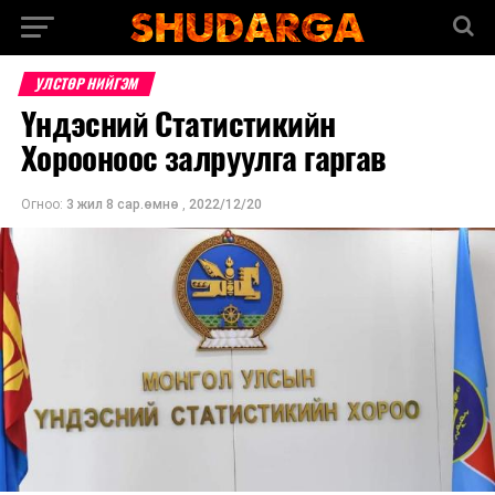
УЛСТӨР НИЙГЭМ
Үндэсний Статистикийн
Хорооноос залруулга гаргав
Огноо:
3 жил 8 сар.өмнө
,
2022/12/20