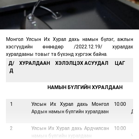
Монгол Улсын Их Хурал дахь намын бүлэг, ажлын
хэсгүүдийн өнөөдөр /2022.12.19/ хуралдах
хуралдааны товыг та бүхэнд хүргэж байна.
Д/
ХУРАЛДААН
ХЭЛЭЛЦЭХ АСУУДАЛ
ЦАГ
Д
НАМЫН БҮЛГИЙН ХУРАЛДААН
1
Улсын Их Хурал дахь Монгол
10.00
“
Ардын намын бүлгийн хуралдаан
Д.С
2
Улсын Их Хурал дахь Ардчилсан
10.00
“
намын бүлгийн хуралдаан
Чин