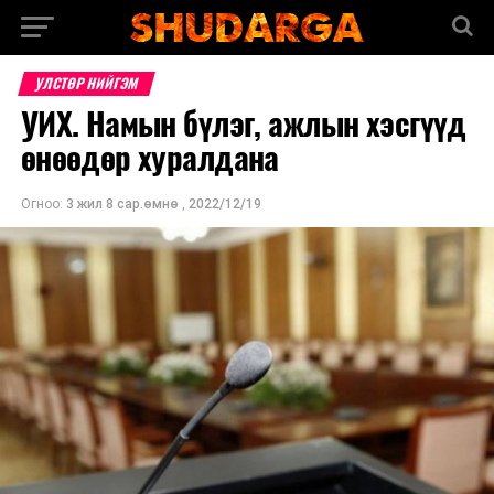
УЛСТӨР НИЙГЭМ
УИХ. Намын бүлэг, ажлын хэсгүүд
өнөөдөр хуралдана
Огноо:
3 жил 8 сар.өмнө
,
2022/12/19