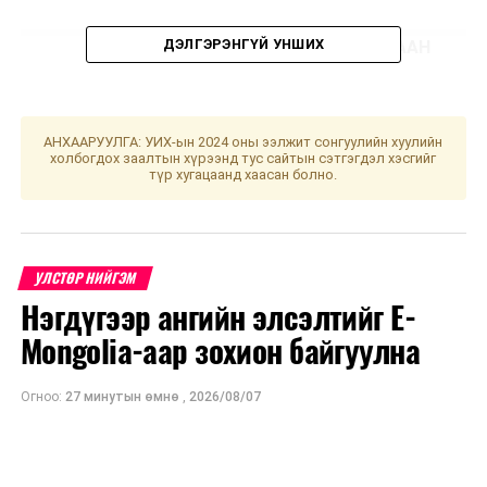
ДЭЛГЭРЭНГҮЙ УНШИХ
АЖЛЫН ХЭСГИЙН ХУРАЛДААН
1
Эдийн
Зөвшөөрлийн
09.00
3
засгийн
тухай хууль /
АНХААРУУЛГА: УИХ-ын 2024 оны ээлжит сонгуулийн хуулийн
байнгын
Шинэчилсэн
холбогдох заалтын хүрээнд тус сайтын сэтгэгдэл хэсгийг
түр хугацаанд хаасан болно.
хороо
найруулга/-д
нийцүүлэх,
хуулийн
давхардал,
УЛСТӨР НИЙГЭМ
хийдэл, зөрчлийг
Нэгдүгээр ангийн элсэлтийг E-
арилгах
Mongolia-аар зохион байгуулна
зорилгоор
боловсруулсан
Стандартчилал,
Огноо:
27 минутын өмнө
,
2026/08/07
техникийн
зохицуулалт,
тохирлын