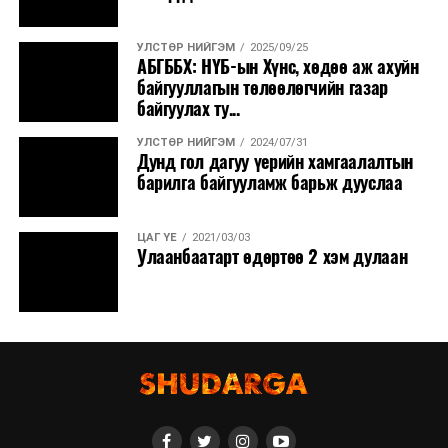
УЛСТӨР НИЙГЭМ
2025/09/25
АБГББХ: НҮБ-ын Хүнс, хөдөө аж ахуйн
байгууллагын төлөөлөгчийн газар
байгуулах ту...
УЛСТӨР НИЙГЭМ
2024/07/31
Дунд гол дагуу үерийн хамгаалалтын
барилга байгууламж барьж дууслаа
ЦАГ ҮЕ
2021/03/03
Улаанбаатарт өдөртөө 2 хэм дулаан