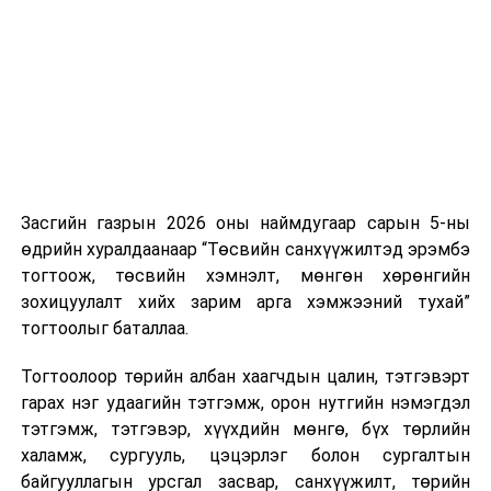
Засгийн газраас
нэгжийг 375 мянга хүртэлх еврогоор торгох
Улсын Их Хуралд
боломжтой. Харин хэрэглэгч өөрөө зөвшөөрсөн,
өргөн мэдүүлэх
эсвэл тухайн компанитай өмнө нь гэрээний
эрүүл мэнд,
харилцаатай бөгөөд шинэ үйлчилгээ санал болгож
хөдөлмөр,
буй тохиолдолд хориг үйлчлэхгүй. Иргэд
нийгмийн
зөвшөөрөлгүй дуудлагын талаар төрийн цахим
хамгааллын
хуудсаар мэдээлэх боломжтой.
чиглэлээрх
Засгийн газрын 2026 оны наймдугаар сарын 5-ны
Шинэ хууль Францын зах зээлд үйлчилдэг гадаадын
хуулийн
өдрийн хуралдаанаар “Төсвийн санхүүжилтэд эрэмбэ
дуудлагын төвүүдэд нөлөөлөхөөр байна. Тухайлбал,
төслүүдийн
тогтоож, төсвийн хэмнэлт, мөнгөн хөрөнгийн
Мароккогийн дуудлагын төвүүдийн орлогын 80 гаруй
боловсруулалтын
зохицуулалт хийх зарим арга хэмжээний тухай”
хувь Францын зах зээлээс бүрддэг бөгөөд тус улсын
явцын талаар
тогтоолыг баталлаа.
40–50 мянган ажлын байр эрсдэлд орж болзошгүйг
мэдээлэл сонсох
Мароккогийн хөдөлмөр эрхлэлтийн сайд мэдэгджээ.
Тогтоолоор төрийн албан хаагчдын цалин, тэтгэвэрт
6
Эдийн
Уул уурхайн
14.00
“
гарах нэг удаагийн тэтгэмж, орон нутгийн нэмэгдэл
засгийн
бүтээгдэхүүний
тэтгэмж, тэтгэвэр, хүүхдийн мөнгө, бүх төрлийн
байнгын
биржийн тухай
халамж, сургууль, цэцэрлэг болон сургалтын
хороо
хуулийн төсөл
байгууллагын урсгал засвар, санхүүжилт, төрийн