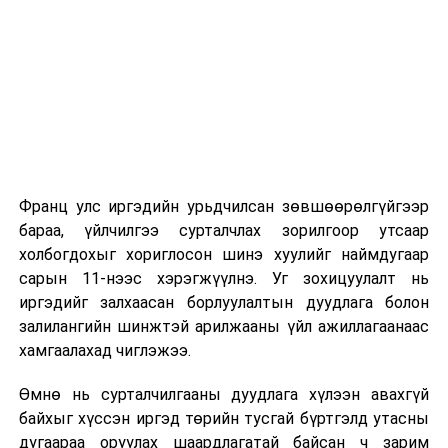
хороо
хуулийн төсөл
болон хамт өргөн
2026 оны 9 дүгээр сарын 1-нээс цахимаар
мэдүүлсэн
эхэлнэ.
хуулийн
2026 оны 9 дүгээр сарын 14-нөөс танхимаар
төслүүдийг
үргэлжилнэ.
хэлэлцүүлэгт
бэлтгэх үүрэг
Оюутны дотуур байр
бүхий ажлын дэд
хэсгийн
Франц улс иргэдийн урьдчилсан зөвшөөрөлгүйгээр
2026 оны 9 дүгээр сарын 13-наас оюутнуудыг
хуралдаан
бараа, үйлчилгээ сурталчлах зорилгоор утсаар
дотуур байранд оруулж эхэлнэ.
холбогдохыг хориглосон шинэ хуулийг наймдугаар
Сургууль, цэцэрлэгийн үйл ажиллагааны
сарын 11-нээс хэрэгжүүлнэ. Уг зохицуулалт нь
4
Хууль зүйн
Гадаадын
11.00
зохицуулалт
иргэдийг залхаасан борлуулалтын дуудлага болон
байнгын
иргэний эрх зүйн
залилангийн шинжтэй арилжааны үйл ажиллагаанаас
хороо
байдлын тухай
2026 оны 8 дугаар сарын 17–28-ны өдрүүдэд
хамгаалахад чиглэжээ.
хуульд нэмэлт,
нийслэлийн бүх сургууль, цэцэрлэгт ажлын
өөрчлөлт оруулах
Өмнө нь сурталчилгааны дуудлага хүлээн авахгүй
байранд элсэлт, бүртгэл болон бусад аливаа
тухай хуулийн
байхыг хүссэн иргэд төрийн тусгай бүртгэлд утасны
арга хэмжээ зохион байгуулахгүй болно.
төсөл болон хамт
дугаараа оруулах шаардлагатай байсан ч зарим