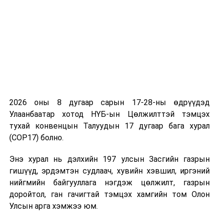
үнэлгээний
итгэмжлэлийн
тухай хуульд
нэмэлт,
өөрчлөлт оруулах
тухай, Хэмжил
зүйн тухай
хуульд нэмэлт,
өөрчлөлт оруулах
2026 оны 8 дугаар сарын 17-28-ны өдрүүдэд
тухай хуулийн
Улаанбаатар хотод НҮБ-ын Цөлжилттэй тэмцэх
төсөл болон хамт
тухай конвенцын Талуудын 17 дугаар бага хурал
өргөн мэдүүлсэн
(COP17) болно.
хууль, тогтоолын
төслүүдийг
Энэ хурал нь дэлхийн 197 улсын Засгийн газрын
хэлэлцүүлэгт
гишүүд, эрдэмтэн судлаач, хувийн хэвшил, иргэний
бэлтгэх үүрэг
нийгмийн байгууллага нэгдэж цөлжилт, газрын
бүхий ажлын дэд
доройтол, ган гачигтай тэмцэх хамгийн том Олон
хэсгийн
Улсын арга хэмжээ юм.
хуралдаан