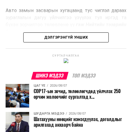
эрчим хүч үйлдвэрлэдэг.
Авто замын засварын хугацаанд тус чиглэл дараах
Ийнхүү лаг хатаах, шатаах технологийг лагийн
зураглалын дагуу үйлчилгээ үзүүлэх тул иргэд та
эзлэхүүнийг бууруулахын зэрэгцээ эрчим хүч
бүхэн зорчилтоо төлөвлөнө үү
гэж Нийтийн тээврийн
үйлдвэрлэх, нөөцийг дахин ашиглах чиглэлээр олон
бодлогын газраас мэдээллээ.
улсад өргөн ашиглаж байна.
ДЭЛГЭРЭНГҮЙ УНШИХ
СУРТАЛЧИЛГАА
ШИНЭ МЭДЭЭ
ТОП МЭДЭЭ
ЦАГ ҮЕ
2026/08/07
COP17-ын зочид, төлөөлөгчдөд үйлчлэх 250
орчим жолоочийг сургалтад х...
ШУДАРГА МЭДЭЭ
2026/08/07
Шатахууны нөөцийг нэмэгдүүлэх, доголдлыг
арилгахад анхаарч байна