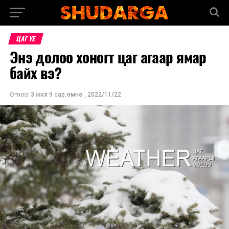
ЦАГ ҮЕ
Энэ долоо хоногт цаг агаар ямар
байх вэ?
Огноо:
3 жил 9 сар.өмнө
,
2022/11/22