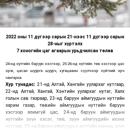
2022 оны 11 дүгээр сарын 21-нээс 11 дүгээр сарын
28-ныг хүртэлх
7 хоногийн цаг агаарын урьдчилсан төлөв
24-нд нутгийн баруун хэсгээр, 25-26-нд нутгийн төв хэсгээр цас
орж, цасан шуурга шуурч, хугацааны сүүлчээр хүйтний эрч
чангарна.
Хур тунадас:
21-нд Алтай, Хангайн уулархаг нутгаар,
22-нд Алтай, Хангай, Хэнтийн уулархаг нутаг, Халх
голын сав газраар, 23-нд баруун аймгуудын нутгийн
зарим газар, төвийн аймгуудын нутгийн баруун
хэсгээр ялимгүй цас, 24-нд баруун аймгуудын
нутгийн зүүн хэсэг, төв, зүүн аймгуудийн ихэнх
нутгаар, 25-нд баруун аймгуудын нутгийн өмнөд, зүүн