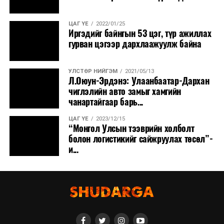
ЦАГ ҮЕ
2022/01/25
Иргэдийг байнгын 53 цэг, түр ажиллах
гурван цэгээр дархлаажуулж байна
УЛСТӨР НИЙГЭМ
2021/05/13
Л.Оюун-Эрдэнэ: Улаанбаатар-Дархан
чиглэлийн авто замыг хамгийн
чанартайгаар барь...
ЦАГ ҮЕ
2023/12/15
“Монгол Улсын тээврийн холболт
болон логистикийг сайжруулах төсөл”-
и...