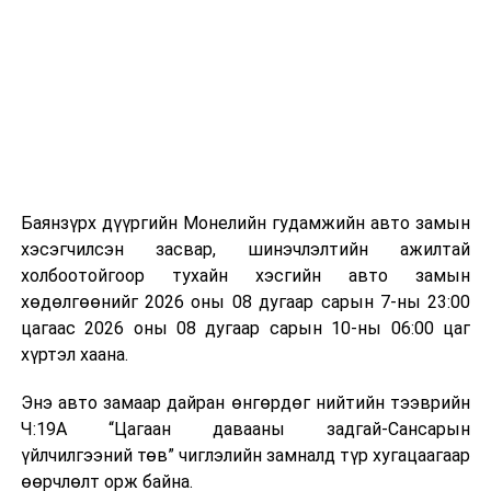
байгууламжаас гардаг лагийг байгаль орчинд аюулгүй
мэдээллээ.
аргаар боловсруулж, эзлэхүүнийг эрс бууруулах
зориулалттай. Лагийг өндөр температурт шатааснаар
эзлэхүүн нь 90 хүртэл хувиар буурч, бактери, вирус
болон бусад өвчин үүсгэгч бичил биетнийг устгах
боломжтой.
Түүнчлэн шаталтын явцад үүсэх дулааныг цахилгаан
болон дулааны эрчим хүч үйлдвэрлэхэд ашиглаж
Баянзүрх дүүргийн Монелийн гудамжийн авто замын
болдог. Зарим технологийн хувьд шаталтын дараа
хэсэгчилсэн засвар, шинэчлэлтийн ажилтай
үлдэх үнснээс фосфор зэрэг ашигт эрдсийг сэргээн
холбоотойгоор тухайн хэсгийн авто замын
авах боломжтой аж.
хөдөлгөөнийг 2026 оны 08 дугаар сарын 7-ны 23:00
цагаас 2026 оны 08 дугаар сарын 10-ны 06:00 цаг
Япон, Герман, Швейцар, Нидерланд, Өмнөд Солонгос
хүртэл хаана.
зэрэг улс лаг хатаах, шатаах технологийг ашиглаж
байна. Тухайлбал, Германд лаг шатаах үйлдвэрээс
Энэ авто замаар дайран өнгөрдөг нийтийн тээврийн
гарсан үнснээс фосфор сэргээн авах технологи
Ч:19А “Цагаан давааны задгай-Сансарын
ашигладаг бол Нидерландад төвлөрсөн лаг
үйлчилгээний төв” чиглэлийн замналд түр хугацаагаар
боловсруулах үйлдвэрүүдээр дулаан, цахилгаан
өөрчлөлт орж байна.