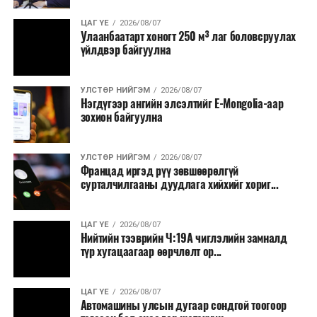
ЦАГ ҮЕ
2026/08/07
Улаанбаатарт хоногт 250 м³ лаг боловсруулах
үйлдвэр байгуулна
УЛСТӨР НИЙГЭМ
2026/08/07
Нэгдүгээр ангийн элсэлтийг E-Mongolia-аар
зохион байгуулна
УЛСТӨР НИЙГЭМ
2026/08/07
Францад иргэд рүү зөвшөөрөлгүй
сурталчилгааны дуудлага хийхийг хориг...
ЦАГ ҮЕ
2026/08/07
Нийтийн тээврийн Ч:19А чиглэлийн замналд
түр хугацаагаар өөрчлөлт ор...
ЦАГ ҮЕ
2026/08/07
Автомашины улсын дугаар сондгой тоогоор