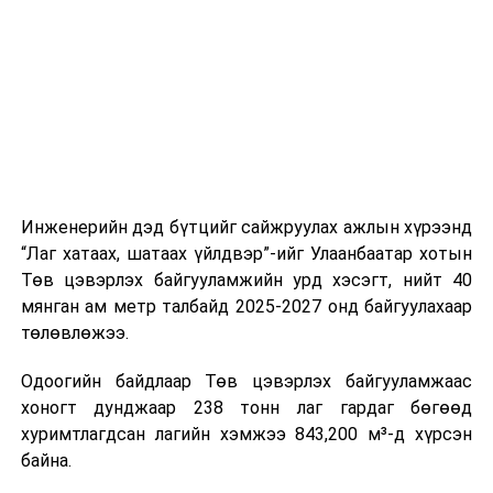
шат, маршрут, хөдөлгөөний зохион байгуулалт,
цагийн менежмент, мэдээлэл дамжуулах журам,
холбогдох байгууллагуудын уялдаа холбоо, аюулгүй
ажиллагааны чиглэлээр жолооч нарыг сургалт, арга
зүйгээр хангаж байна.
Мөн зам тээврийн осол, саатал болон бусад эрсдэл,
онцгой нөхцөл үүссэн үед авах арга хэмжээ, ачаалал
ихтэй нөхцөлд тайван, зөв, шуурхай шийдвэр гаргах,
Инженерийн дэд бүтцийг сайжруулах ажлын хүрээнд
өдөр тутмын ажлын бэлэн байдлыг хангах зэрэг
“Лаг хатаах, шатаах үйлдвэр”-ийг Улаанбаатар хотын
практик ур чадварыг сургалтын хөтөлбөрт тусгажээ.
Төв цэвэрлэх байгууламжийн урд хэсэгт, нийт 40
мянган ам метр талбайд 2025-2027 онд байгуулахаар
Сургалтыг танилцуулах лекц, асуулт-хариулт,
төлөвлөжээ.
жишээнд суурилсан сургалт, багаар ажиллах дасгал,
маршрут болон тээвэрлэлтийн урсгалын зураглалтай
Одоогийн байдлаар Төв цэвэрлэх байгууламжаас
танилцах, онцгой нөхцөлд ажиллах дадлага зэрэг
хоногт дунджаар 238 тонн лаг гардаг бөгөөд
онол, практик хосолсон хэлбэрээр зохион байгуулж
хуримтлагдсан лагийн хэмжээ 843,200 м³-д хүрсэн
байна.
байна.
Сургалтын үеэр COP17 олон улсын бага хурлыг