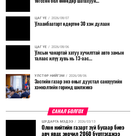
төгссөн бол өнөөдөр шатахуун...
ЦАГ ҮЕ
2026/08/07
Улаанбаатарт өдөртөө 30 хэм дулаан
ЦАГ ҮЕ
2026/08/06
Улсын чанартай хатуу хучилттай авто замын
талаас илүү хувь нь 13-аас...
УЛСТӨР НИЙГЭМ
2026/08/06
Засгийн газар энэ оныг дуустал санхүүгийн
хэмнэлтийн горимд шилжинэ
САНАЛ БОЛГОХ
ШУДАРГА МЭДЭЭ
2026/03/13
Олон нийтийн газарт зүй бусаар биеэ
авч явах зөрчил 2060 бүртгэгджээ