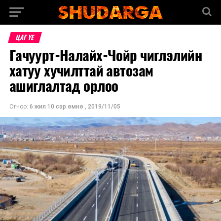
ЦАГ ҮЕ
Гачуурт-Налайх-Чойр чиглэлийн
хатуу хучилттай автозам
ашиглалтад орлоо
Огноо:
6 жил 10 сар.өмнө
,
2019/11/05