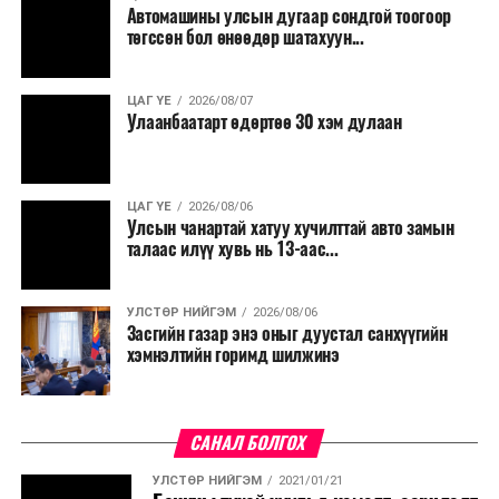
Автомашины улсын дугаар сондгой тоогоор
төгссөн бол өнөөдөр шатахуун...
ЦАГ ҮЕ
2026/08/07
Улаанбаатарт өдөртөө 30 хэм дулаан
ЦАГ ҮЕ
2026/08/06
Улсын чанартай хатуу хучилттай авто замын
талаас илүү хувь нь 13-аас...
УЛСТӨР НИЙГЭМ
2026/08/06
Засгийн газар энэ оныг дуустал санхүүгийн
хэмнэлтийн горимд шилжинэ
САНАЛ БОЛГОХ
УЛСТӨР НИЙГЭМ
2021/01/21