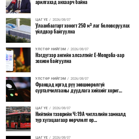
арилгахад анхаарч байна
ЦАГ ҮЕ
2026/08/07
Улаанбаатарт хоногт 250 м³ лаг боловсруулах
үйлдвэр байгуулна
УЛСТӨР НИЙГЭМ
2026/08/07
Нэгдүгээр ангийн элсэлтийг E-Mongolia-аар
зохион байгуулна
УЛСТӨР НИЙГЭМ
2026/08/07
Францад иргэд рүү зөвшөөрөлгүй
сурталчилгааны дуудлага хийхийг хориг...
ЦАГ ҮЕ
2026/08/07
Нийтийн тээврийн Ч:19А чиглэлийн замналд
түр хугацаагаар өөрчлөлт ор...
ЦАГ ҮЕ
2026/08/07