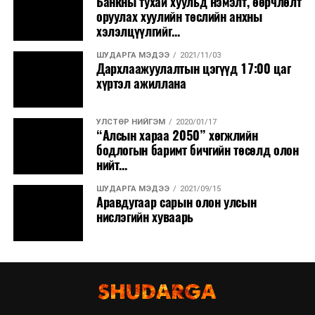
Банкны тухай хуульд нэмэлт, өөрчлөлт
оруулах хуулийн төслийн анхны
хэлэлцүүлгийг...
ШУДАРГА МЭДЭЭ
2021/11/03
Дархлаажуулалтын цэгүүд 17:00 цаг
хүртэл ажиллана
УЛСТӨР НИЙГЭМ
2020/01/17
“Алсын хараа 2050” хөгжлийн
бодлогын баримт бичгийн төсөлд олон
нийт...
ШУДАРГА МЭДЭЭ
2021/09/15
Аравдугаар сарын олон улсын
нислэгийн хуваарь