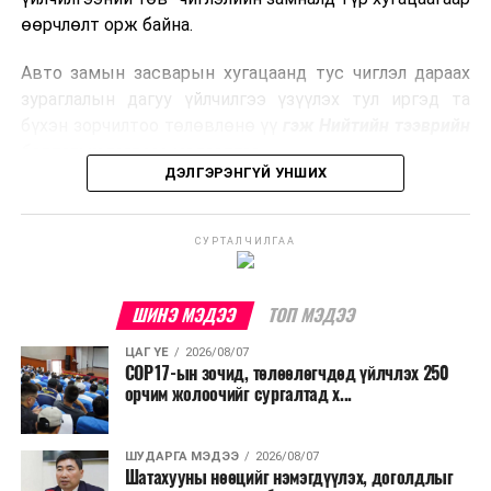
боловсруулах үйлдвэрүүдээр дулаан, цахилгаан
өөрчлөлт орж байна.
эрчим хүч үйлдвэрлэдэг.
Авто замын засварын хугацаанд тус чиглэл дараах
Ийнхүү лаг хатаах, шатаах технологийг лагийн
зураглалын дагуу үйлчилгээ үзүүлэх тул иргэд та
эзлэхүүнийг бууруулахын зэрэгцээ эрчим хүч
бүхэн зорчилтоо төлөвлөнө үү
гэж Нийтийн тээврийн
үйлдвэрлэх, нөөцийг дахин ашиглах чиглэлээр олон
бодлогын газраас мэдээллээ.
улсад өргөн ашиглаж байна.
ДЭЛГЭРЭНГҮЙ УНШИХ
СУРТАЛЧИЛГАА
ШИНЭ МЭДЭЭ
ТОП МЭДЭЭ
ЦАГ ҮЕ
2026/08/07
COP17-ын зочид, төлөөлөгчдөд үйлчлэх 250
орчим жолоочийг сургалтад х...
ШУДАРГА МЭДЭЭ
2026/08/07
Шатахууны нөөцийг нэмэгдүүлэх, доголдлыг