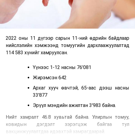
2022 оны 11 дүгээр сарын 11-ний өдрийн байдлаар
нийслэлийн хэмжээнд томуугийн дархлаажуулалтад
114 583 хүнийг хамруулсан.
Үүнээс 1-12 насны 76'081
Жирэмсэн 642
Архаг хууч өвчтэй, 65-аас дээш насны
33'877
Эрүүл мэндийн ажилтан 3'983 байна.
Нийт хамралт 46.8 хувьтай байна. Улирлын томуу,
ковидын дэгдэлт зэрэгцэж байгаа тул
вакцинжуулалтдаа идэвхтэй хамрагдаарай.