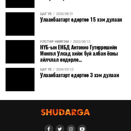
ЦАГ ҮЕ
2020/08/31
Улаанбаатарт өдөртөө 15 хэм дулаан
УЛСТӨР НИЙГЭМ
2022/08/12
НҮБ-ын ЕНБД Антонио Гутеррешийн
Монгол Улсад хийж буй албан ёсны
айлчлал өндөрлө...
ЦАГ ҮЕ
2024/03/12
Улаанбаатарт өдөртөө 3 хэм дулаан