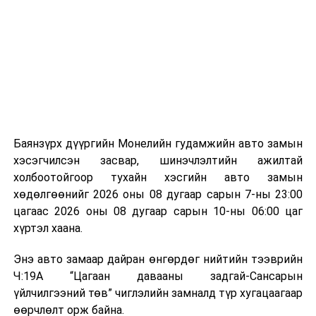
байгууламжаас гардаг лагийг байгаль орчинд аюулгүй
мэдээллээ.
аргаар боловсруулж, эзлэхүүнийг эрс бууруулах
зориулалттай. Лагийг өндөр температурт шатааснаар
эзлэхүүн нь 90 хүртэл хувиар буурч, бактери, вирус
болон бусад өвчин үүсгэгч бичил биетнийг устгах
боломжтой.
Түүнчлэн шаталтын явцад үүсэх дулааныг цахилгаан
болон дулааны эрчим хүч үйлдвэрлэхэд ашиглаж
Баянзүрх дүүргийн Монелийн гудамжийн авто замын
болдог. Зарим технологийн хувьд шаталтын дараа
хэсэгчилсэн засвар, шинэчлэлтийн ажилтай
үлдэх үнснээс фосфор зэрэг ашигт эрдсийг сэргээн
холбоотойгоор тухайн хэсгийн авто замын
авах боломжтой аж.
хөдөлгөөнийг 2026 оны 08 дугаар сарын 7-ны 23:00
цагаас 2026 оны 08 дугаар сарын 10-ны 06:00 цаг
Япон, Герман, Швейцар, Нидерланд, Өмнөд Солонгос
хүртэл хаана.
зэрэг улс лаг хатаах, шатаах технологийг ашиглаж
байна. Тухайлбал, Германд лаг шатаах үйлдвэрээс
Энэ авто замаар дайран өнгөрдөг нийтийн тээврийн
гарсан үнснээс фосфор сэргээн авах технологи
Ч:19А “Цагаан давааны задгай-Сансарын
ашигладаг бол Нидерландад төвлөрсөн лаг
үйлчилгээний төв” чиглэлийн замналд түр хугацаагаар
боловсруулах үйлдвэрүүдээр дулаан, цахилгаан
өөрчлөлт орж байна.