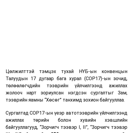
Цөлжилттэй тэмцэх тухай НҮБ-ын конвенцын
Талуудын 17 дугаар бага хурал (COP17)-ын зочид,
төлөөлөгчдийн тээврийн үйлчилгээнд ажиллах
жолооч нарт зориулсан нэгдсэн сургалтыг Зам,
тээврийн яамны “Хөсөг” танхимд зохион байгууллаа.
Сургалтад COP17-ын үеэр автотээврийн үйлчилгээнд
ажиллах төрийн болон хувийн хэвшлийн
байгууллагууд, “Зорчигч тээвэр I, II”, “Зорчигч тээвэр