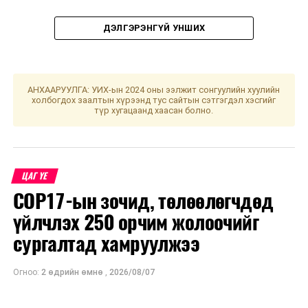
ДЭЛГЭРЭНГҮЙ УНШИХ
УНШСАН:
1816
АНХААРУУЛГА: УИХ-ын 2024 оны ээлжит сонгуулийн хуулийн
холбогдох заалтын хүрээнд тус сайтын сэтгэгдэл хэсгийг
түр хугацаанд хаасан болно.
ДАРААХ МЭДЭЭ
АНУ “H-2” цагаачлалын бус ажилчдын хөтөлбөртөө
хамруулах орнуудын жагсаалтыг шинэчиллээ
ӨМНӨХ МЭДЭЭ
Төрөөс иргэн, ААН-д үзүүлж буй үйлчилгээний чанар,
ЦАГ ҮЕ
хүртээмжийг нэмэгдүүлнэ
COP17-ын зочид, төлөөлөгчдөд
үйлчлэх 250 орчим жолоочийг
сургалтад хамруулжээ
Огноо:
2 өдрийн өмнө
,
2026/08/07