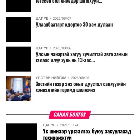
төгссөн бол өнөөдөр шатахуун...
ЦАГ ҮЕ
2026/08/07
Улаанбаатарт өдөртөө 30 хэм дулаан
ЦАГ ҮЕ
2026/08/06
Улсын чанартай хатуу хучилттай авто замын
талаас илүү хувь нь 13-аас...
УЛСТӨР НИЙГЭМ
2026/08/06
Засгийн газар энэ оныг дуустал санхүүгийн
хэмнэлтийн горимд шилжинэ
САНАЛ БОЛГОХ
ЦАГ ҮЕ
2021/11/24
Үс шинээр үргээлгэх буюу засуулахад
тохиромжгүй