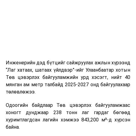
шат, маршрут, хөдөлгөөний зохион байгуулалт,
цагийн менежмент, мэдээлэл дамжуулах журам,
холбогдох байгууллагуудын уялдаа холбоо, аюулгүй
ажиллагааны чиглэлээр жолооч нарыг сургалт, арга
зүйгээр хангаж байна.
Мөн зам тээврийн осол, саатал болон бусад эрсдэл,
онцгой нөхцөл үүссэн үед авах арга хэмжээ, ачаалал
ихтэй нөхцөлд тайван, зөв, шуурхай шийдвэр гаргах,
Инженерийн дэд бүтцийг сайжруулах ажлын хүрээнд
өдөр тутмын ажлын бэлэн байдлыг хангах зэрэг
“Лаг хатаах, шатаах үйлдвэр”-ийг Улаанбаатар хотын
практик ур чадварыг сургалтын хөтөлбөрт тусгажээ.
Төв цэвэрлэх байгууламжийн урд хэсэгт, нийт 40
мянган ам метр талбайд 2025-2027 онд байгуулахаар
Сургалтыг танилцуулах лекц, асуулт-хариулт,
төлөвлөжээ.
жишээнд суурилсан сургалт, багаар ажиллах дасгал,
маршрут болон тээвэрлэлтийн урсгалын зураглалтай
Одоогийн байдлаар Төв цэвэрлэх байгууламжаас
танилцах, онцгой нөхцөлд ажиллах дадлага зэрэг
хоногт дунджаар 238 тонн лаг гардаг бөгөөд
онол, практик хосолсон хэлбэрээр зохион байгуулж
хуримтлагдсан лагийн хэмжээ 843,200 м³-д хүрсэн
байна.
байна.
Сургалтын үеэр COP17 олон улсын бага хурлыг