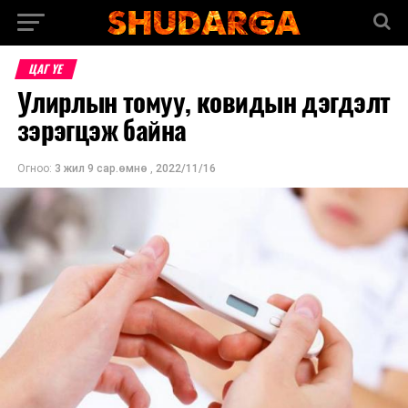
ЦАГ ҮЕ
Улирлын томуу, ковидын дэгдэлт
зэрэгцэж байна
Огноо:
3 жил 9 сар.өмнө
,
2022/11/16