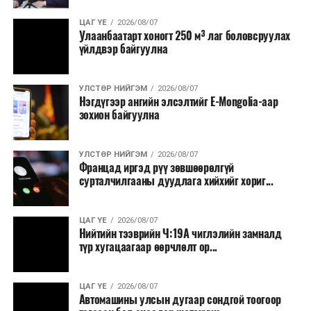
ЦАГ ҮЕ
2026/08/07
Улаанбаатарт хоногт 250 м³ лаг боловсруулах
үйлдвэр байгуулна
УЛСТӨР НИЙГЭМ
2026/08/07
Нэгдүгээр ангийн элсэлтийг E-Mongolia-аар
зохион байгуулна
УЛСТӨР НИЙГЭМ
2026/08/07
Францад иргэд рүү зөвшөөрөлгүй
сурталчилгааны дуудлага хийхийг хориг...
ЦАГ ҮЕ
2026/08/07
Нийтийн тээврийн Ч:19А чиглэлийн замналд
түр хугацаагаар өөрчлөлт ор...
ЦАГ ҮЕ
2026/08/07
Автомашины улсын дугаар сондгой тоогоор