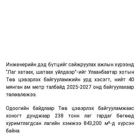
шат, маршрут, хөдөлгөөний зохион байгуулалт,
цагийн менежмент, мэдээлэл дамжуулах журам,
холбогдох байгууллагуудын уялдаа холбоо, аюулгүй
ажиллагааны чиглэлээр жолооч нарыг сургалт, арга
зүйгээр хангаж байна.
Мөн зам тээврийн осол, саатал болон бусад эрсдэл,
онцгой нөхцөл үүссэн үед авах арга хэмжээ, ачаалал
ихтэй нөхцөлд тайван, зөв, шуурхай шийдвэр гаргах,
Инженерийн дэд бүтцийг сайжруулах ажлын хүрээнд
өдөр тутмын ажлын бэлэн байдлыг хангах зэрэг
“Лаг хатаах, шатаах үйлдвэр”-ийг Улаанбаатар хотын
практик ур чадварыг сургалтын хөтөлбөрт тусгажээ.
Төв цэвэрлэх байгууламжийн урд хэсэгт, нийт 40
мянган ам метр талбайд 2025-2027 онд байгуулахаар
Сургалтыг танилцуулах лекц, асуулт-хариулт,
төлөвлөжээ.
жишээнд суурилсан сургалт, багаар ажиллах дасгал,
маршрут болон тээвэрлэлтийн урсгалын зураглалтай
Одоогийн байдлаар Төв цэвэрлэх байгууламжаас
танилцах, онцгой нөхцөлд ажиллах дадлага зэрэг
хоногт дунджаар 238 тонн лаг гардаг бөгөөд
онол, практик хосолсон хэлбэрээр зохион байгуулж
хуримтлагдсан лагийн хэмжээ 843,200 м³-д хүрсэн
байна.
байна.
Сургалтын үеэр COP17 олон улсын бага хурлыг