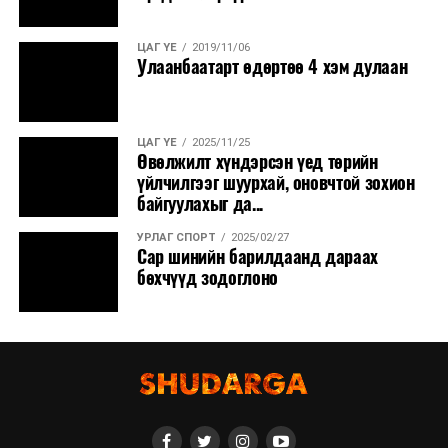
ЦАГ ҮЕ
2019/11/06
Улаанбаатарт өдөртөө 4 хэм дулаан
ЦАГ ҮЕ
2025/11/25
Өвөлжилт хүндэрсэн үед төрийн
үйлчилгээг шуурхай, оновчтой зохион
байгуулахыг да...
УРЛАГ СПОРТ
2025/02/27
Сар шинийн барилдаанд дараах
бөхчүүд зодоглоно