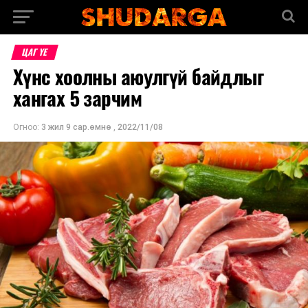
ЦАГ ҮЕ
Хүнс хоолны аюулгүй байдлыг
хангах 5 зарчим
Огноо:
3 жил 9 сар.өмнө
,
2022/11/08