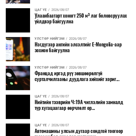
ЦАГ ҮЕ
2026/08/07
Улаанбаатарт хоногт 250 м³ лаг боловсруулах
үйлдвэр байгуулна
УЛСТӨР НИЙГЭМ
2026/08/07
Нэгдүгээр ангийн элсэлтийг E-Mongolia-аар
зохион байгуулна
УЛСТӨР НИЙГЭМ
2026/08/07
Францад иргэд рүү зөвшөөрөлгүй
сурталчилгааны дуудлага хийхийг хориг...
ЦАГ ҮЕ
2026/08/07
Нийтийн тээврийн Ч:19А чиглэлийн замналд
түр хугацаагаар өөрчлөлт ор...
ЦАГ ҮЕ
2026/08/07
Автомашины улсын дугаар сондгой тоогоор