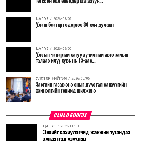
төгссөн бол өнөөдөр шатахуун...
ЦАГ ҮЕ
2026/08/07
Улаанбаатарт өдөртөө 30 хэм дулаан
ЦАГ ҮЕ
2026/08/06
Улсын чанартай хатуу хучилттай авто замын
талаас илүү хувь нь 13-аас...
УЛСТӨР НИЙГЭМ
2026/08/06
Засгийн газар энэ оныг дуустал санхүүгийн
хэмнэлтийн горимд шилжинэ
САНАЛ БОЛГОХ
ЦАГ ҮЕ
2022/11/10
Энхийг сахиулагчид жанжин тугандаа
хүндэтгэл үзүүлэв