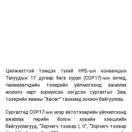
- Хоол хүнсний орц, түүхий эд нь аюултай бичил
биетэн, химийн бодисоор бохирлогдсон байж болох
учир заавал угааж хэрэглэнэ.
Цөлжилттэй тэмцэх тухай НҮБ-ын конвенцын
Талуудын 17 дугаар бага хурал (COP17)-ын зочид,
төлөөлөгчдийн тээврийн үйлчилгээнд ажиллах
жолооч нарт зориулсан нэгдсэн сургалтыг Зам,
УНШСАН:
1808
тээврийн яамны “Хөсөг” танхимд зохион байгууллаа.
ДАРААХ МЭДЭЭ
Төрийн банк: Зээлийн шинэ бүтээгдэхүүнээ
Сургалтад COP17-ын үеэр автотээврийн үйлчилгээнд
танилцуулж байна
ажиллах төрийн болон хувийн хэвшлийн
байгууллагууд, “Зорчигч тээвэр I, II”, “Зорчигч тээвэр
ӨМНӨХ МЭДЭЭ