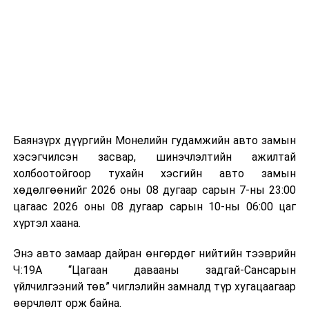
байгууламжаас гардаг лагийг байгаль орчинд аюулгүй
мэдээллээ.
аргаар боловсруулж, эзлэхүүнийг эрс бууруулах
зориулалттай. Лагийг өндөр температурт шатааснаар
эзлэхүүн нь 90 хүртэл хувиар буурч, бактери, вирус
болон бусад өвчин үүсгэгч бичил биетнийг устгах
боломжтой.
Түүнчлэн шаталтын явцад үүсэх дулааныг цахилгаан
болон дулааны эрчим хүч үйлдвэрлэхэд ашиглаж
Баянзүрх дүүргийн Монелийн гудамжийн авто замын
болдог. Зарим технологийн хувьд шаталтын дараа
хэсэгчилсэн засвар, шинэчлэлтийн ажилтай
үлдэх үнснээс фосфор зэрэг ашигт эрдсийг сэргээн
холбоотойгоор тухайн хэсгийн авто замын
авах боломжтой аж.
хөдөлгөөнийг 2026 оны 08 дугаар сарын 7-ны 23:00
цагаас 2026 оны 08 дугаар сарын 10-ны 06:00 цаг
Япон, Герман, Швейцар, Нидерланд, Өмнөд Солонгос
хүртэл хаана.
зэрэг улс лаг хатаах, шатаах технологийг ашиглаж
байна. Тухайлбал, Германд лаг шатаах үйлдвэрээс
Энэ авто замаар дайран өнгөрдөг нийтийн тээврийн
гарсан үнснээс фосфор сэргээн авах технологи
Ч:19А “Цагаан давааны задгай-Сансарын
ашигладаг бол Нидерландад төвлөрсөн лаг
үйлчилгээний төв” чиглэлийн замналд түр хугацаагаар
боловсруулах үйлдвэрүүдээр дулаан, цахилгаан
өөрчлөлт орж байна.