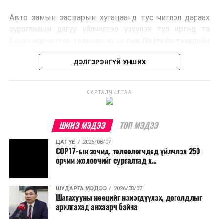
эрчим хүч үйлдвэрлэдэг.
Авто замын засварын хугацаанд тус чиглэл дараах
Ийнхүү лаг хатаах, шатаах технологийг лагийн
зураглалын дагуу үйлчилгээ үзүүлэх тул иргэд та
эзлэхүүнийг бууруулахын зэрэгцээ эрчим хүч
бүхэн зорчилтоо төлөвлөнө үү
гэж Нийтийн тээврийн
үйлдвэрлэх, нөөцийг дахин ашиглах чиглэлээр олон
бодлогын газраас мэдээллээ.
улсад өргөн ашиглаж байна.
ДЭЛГЭРЭНГҮЙ УНШИХ
СУРТАЛЧИЛГАА
ШИНЭ МЭДЭЭ
ТОП МЭДЭЭ
ЦАГ ҮЕ
2026/08/07
COP17-ын зочид, төлөөлөгчдөд үйлчлэх 250
орчим жолоочийг сургалтад х...
ШУДАРГА МЭДЭЭ
2026/08/07
Шатахууны нөөцийг нэмэгдүүлэх, доголдлыг
арилгахад анхаарч байна