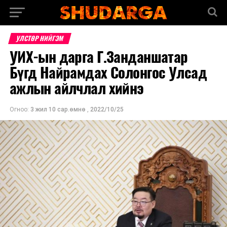
УЛСТӨР НИЙГЭМ
УИХ-ын дарга Г.Занданшатар
Бүгд Найрамдах Солонгос Улсад
ажлын айлчлал хийнэ
Огноо:
3 жил 10 сар.өмнө
,
2022/10/25