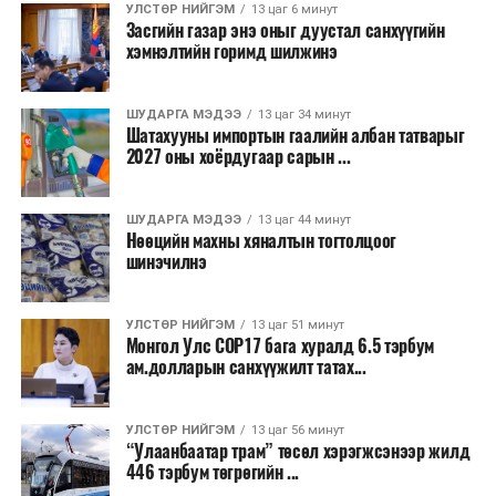
УЛСТӨР НИЙГЭМ
13 цаг 6 минут
Засгийн газар энэ оныг дуустал санхүүгийн
“Улаанбаатар трам” төсөл хэрэгжиж, авто замын
хэмнэлтийн горимд шилжинэ
ачаалал буурснаар трассын дагуух автомашинуудын
шатахууны хэмнэлт жилд 446 тэрбум төгрөгт хүрэх
ШУДАРГА МЭДЭЭ
13 цаг 34 минут
боломжтой гэсэн тооцоог техник, эдийн засгийн
Шатахууны импортын гаалийн албан татварыг
үндэслэлд тусгажээ.
2027 оны хоёрдугаар сарын ...
Төсөл хэрэгжсэнээр иргэдийн зорчих хугацаа
ШУДАРГА МЭДЭЭ
13 цаг 44 минут
богиносож, түгжрэлээс үүдэлтэй эдийн засгийн
Нөөцийн махны хяналтын тогтолцоог
алдагдал буурахын зэрэгцээ аюулгүй, найдвартай,
шинэчилнэ
тав тухтай, хүртээмжтэй нийтийн тээврийн шинэ
тогтолцоо бүрдэх ач холбогдолтой юм.
УЛСТӨР НИЙГЭМ
13 цаг 51 минут
Монгол Улс COP17 бага хуралд 6.5 тэрбум
ам.долларын санхүүжилт татах...
УЛСТӨР НИЙГЭМ
13 цаг 56 минут
“Улаанбаатар трам” төсөл хэрэгжсэнээр жилд
446 тэрбум төгрөгийн ...