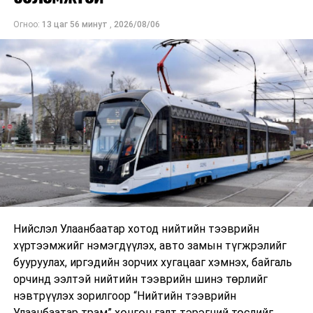
Огноо:
13 цаг 56 минут
,
2026/08/06
Нийслэл Улаанбаатар хотод нийтийн тээврийн
хүртээмжийг нэмэгдүүлэх, авто замын түгжрэлийг
бууруулах, иргэдийн зорчих хугацааг хэмнэх, байгаль
орчинд ээлтэй нийтийн тээврийн шинэ төрлийг
нэвтрүүлэх зорилгоор “Нийтийн тээврийн
Улаанбаатар трам” хөнгөн галт тэрэгний төслийг