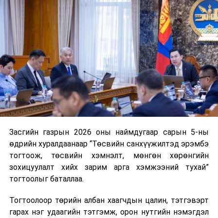
Хурлын Хэвлэл мэдээлэл, олон нийттэй харилцах
хэлтсээс мэдээлэв.
УНШСАН:
2088
ДАРААХ МЭДЭЭ
Халдварт бус өвчний үед хэрэглэх 16 төрлийн эмийг
ЭМД-ын сангаас 100 хувь үнэ төлбөргүй олгож
эхэллээ
ӨМНӨХ МЭДЭЭ
“Номхон далайг дамнасан тогтвортой байдлын яриа
хэлэлцээ“ олон улсын арга хэмжээ болно
Засгийн газрын 2026 оны наймдугаар сарын 5-ны
өдрийн хуралдаанаар “Төсвийн санхүүжилтэд эрэмбэ
тогтоож, төсвийн хэмнэлт, мөнгөн хөрөнгийн
зохицуулалт хийх зарим арга хэмжээний тухай”
тогтоолыг баталлаа.
Тогтоолоор төрийн албан хаагчдын цалин, тэтгэвэрт
гарах нэг удаагийн тэтгэмж, орон нутгийн нэмэгдэл