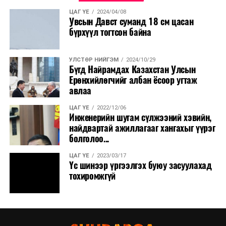
ЦАГ ҮЕ
2024/04/08
Увсын Давст суманд 18 см цасан
бүрхүүл тогтсон байна
УЛСТӨР НИЙГЭМ
2024/10/29
Бүгд Найрамдах Казахстан Улсын
Ерөнхийлөгчийг албан ёсоор угтаж
авлаа
ЦАГ ҮЕ
2022/12/06
Инженерийн шугам сүлжээний хэвийн,
найдвартай ажиллагааг хангахыг үүрэг
болголоо...
ЦАГ ҮЕ
2023/03/17
Үс шинээр үргээлгэх буюу засуулахад
тохиромжгүй