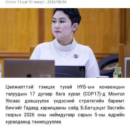
Урьдчилан төлөвлөсөн төрийн өндөр албан
Огноо:
13 цаг 51 минут
,
2026/08/06
тушаалтны томилолтоос бусад гадаад
томилолт, гадаадын зочин хүлээн авах зардал;
Зайлшгүй шаардлагагүй тоног төхөөрөмж,
тавилга, автомашин худалдан авах;
Батлан хамгаалах, хууль зүйн салбараас бусад
сургалт, дадлага;
Хуулиар заавал мэдээлэхээс бусад кино,
контент, хэвлэлийн зардал;
Заавал олгохоос бусад тэтгэмж, урамшуулал.
Санхүүгийн хэмнэлтийн горимыг 2026 оны
Цөлжилттэй тэмцэх тухай НҮБ-ын конвенцын
арванхоёрдугаар сарын 31 хүртэл мөрдөнө. Харин
талуудын 17 дугаар бага хурал (COP17)-д Монгол
эрүүл мэндийн салбар уг хэмнэлтийн горимд
Улсаас дэвшүүлэх үндэсний стратегийн баримт
хамрагдахгүй бөгөөд цэцэрлэг, сургуулийн хүүхдийн
бичгийг Гадаад харилцааны сайд Б.Батцэцэг Засгийн
эрт илрүүлэг, вакцинжуулалт, томуу, томуу төст
газрын 2026 оны наймдугаар сарын 5-ны өдрийн
өвчний эсрэг арга хэмжээ зэрэг зайлшгүй
хуралдаанд танилцууллаа.
шаардлагатай ажлууд төлөвлөгөөний дагуу