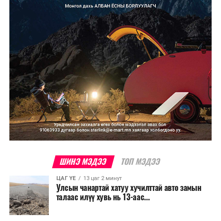
зэрэгцээ ажлын байр нэмэгдэх, жижиг, дунд
бизнесийн үйл ажиллагаа өргөжих, үл хөдлөх
хөрөнгийн үнэ цэнэ өсөх зэрэг эдийн засгийн эерэг
үр нөлөө үзүүлнэ гэж тооцсон байна.
Трамвай нь цахилгаан эрчим хүчээр ажилладаг тул
ашиглалтын явцад агаар бохирдуулагч бодис шууд
ялгаруулахгүй. Иргэд хувийн автомашинаас их
багтаамжийн нийтийн тээвэрт шилжсэнээр замын
хөдөлгөөний ачаалал, нүүрстөрөгчийн давхар исэл
болон бусад хүлэмжийн хийн ялгарлыг бууруулах ач
холбогдолтой.
Түгжрэлээс үүдэлтэй эдийн засгийн алдагдлыг
ШИНЭ МЭДЭЭ
ТОП МЭДЭЭ
тооцоход нэг автомашин өдөрт дунджаар 2.5 цаг
ЦАГ ҮЕ
13 цаг 2 минут
түгжрэлд саатахдаа 3.45 литр шатахууныг үр ашиггүй
Улсын чанартай хатуу хучилттай авто замын
зарцуулдаг байна. Ингэснээр нэг жолооч өдөрт
талаас илүү хувь нь 13-аас...
8,238.6 төгрөг, жилд 1.7 сая гаруй төгрөгийн
шатахууны зардлыг зөвхөн түгжрэлд алддаг аж.