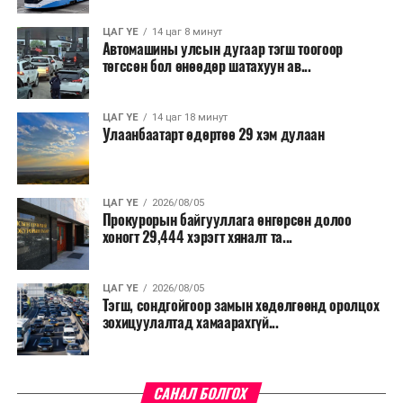
ЦАГ ҮЕ
14 цаг 8 минут
Автомашины улсын дугаар тэгш тоогоор
төгссөн бол өнөөдөр шатахуун ав...
ЦАГ ҮЕ
14 цаг 18 минут
Улаанбаатарт өдөртөө 29 хэм дулаан
ЦАГ ҮЕ
2026/08/05
Прокурорын байгууллага өнгөрсөн долоо
хоногт 29,444 хэрэгт хяналт та...
ЦАГ ҮЕ
2026/08/05
Тэгш, сондгойгоор замын хөдөлгөөнд оролцох
зохицуулалтад хамаарахгүй...
САНАЛ БОЛГОХ