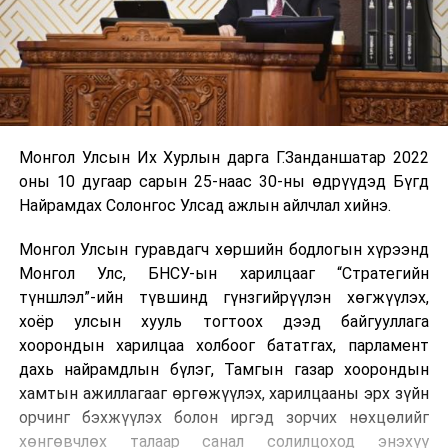
Монгол Улсын Их Хурлын дарга Г.Занданшатар 2022
оны 10 дугаар сарын 25-наас 30-ны өдрүүдэд Бүгд
Найрамдах Солонгос Улсад ажлын айлчлал хийнэ.
Монгол Улсын гуравдагч хөршийн бодлогын хүрээнд
Монгол Улс, БНСУ-ын харилцааг “Стратегийн
түншлэл”-ийн түвшинд гүнзгийрүүлэн хөгжүүлэх,
хоёр улсын хууль тогтоох дээд байгууллага
хоорондын харилцаа холбоог бататгах, парламент
дахь найрамдлын бүлэг, Тамгын газар хоорондын
хамтын ажиллагааг өргөжүүлэх, харилцааны эрх зүйн
орчинг бэхжүүлэх болон иргэд зорчих нөхцөлийг
хөнгөвчлөх талаар санал солилцоход энэхүү