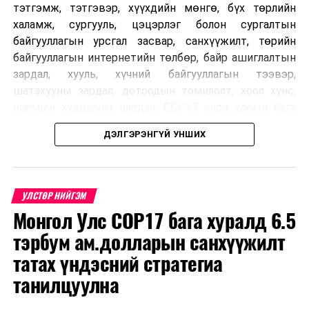
тэтгэмж, тэтгэвэр, хүүхдийн мөнгө, бүх төрлийн
халамж, сургууль, цэцэрлэг болон сургалтын
байгууллагын урсгал засвар, санхүүжилт, төрийн
байгууллагын интернетийн төлбөр, байр ашиглалтын
зардал, хууль, хүчний байгууллагын тээвэр,
шатахууны зардал, дотоодын томилолт, хоол хүнс,
нормын хувцасны зардал, COP17 олон улсын бага
хурлын зардал, Засгийн газрын өр, орон нутгийн нөөц
ДЭЛГЭРЭНГҮЙ УНШИХ
хөрөнгийн санхүүжилтийг хэвийн үргэлжлүүлэхээр
шийдвэрлэжээ.
Харин дараах зардлыг хязгаарлахаар болсон байна.
УЛСТӨР НИЙГЭМ
Үүнд:
Монгол Улс COP17 бага хуралд 6.5
тэрбум ам.долларын санхүүжилт
Олон улсын болон Засгийн газрын
шийдвэртэйгээс бусад хурал, зөвлөгөөн, ой,
татах үндэсний стратегиа
тэмдэглэлт өдөр, найр наадам, соёлын арга
танилцуулна
хэмжээ;