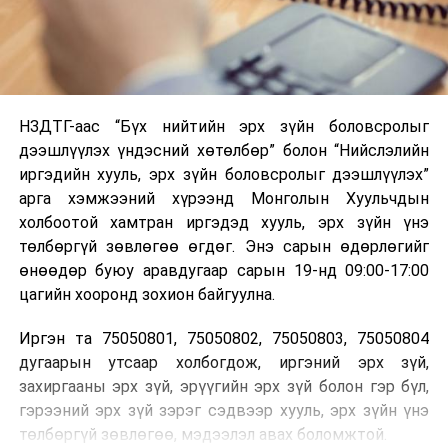
НЗДТГ-аас “Бүх нийтийн эрх зүйн боловсролыг
дээшлүүлэх үндэсний хөтөлбөр” болон “Нийслэлийн
иргэдийн хууль, эрх зүйн боловсролыг дээшлүүлэх”
арга хэмжээний хүрээнд Монголын Хуульчдын
холбоотой хамтран иргэдэд хууль, эрх зүйн үнэ
төлбөргүй зөвлөгөө өгдөг. Энэ сарын өдөрлөгийг
өнөөдөр буюу аравдугаар сарын 19-нд 09:00-17:00
цагийн хооронд зохион байгуулна.
Иргэн та 75050801, 75050802, 75050803, 75050804
дугаарын утсаар холбогдож, иргэний эрх зүй,
захиргааны эрх зүй, эрүүгийн эрх зүй болон гэр бүл,
гэрээний эрх зүй зэрэг сэдвээр хууль, эрх зүйн үнэ
төлбөргүй зөвлөгөө, мэдээлэл авах боломжтой.