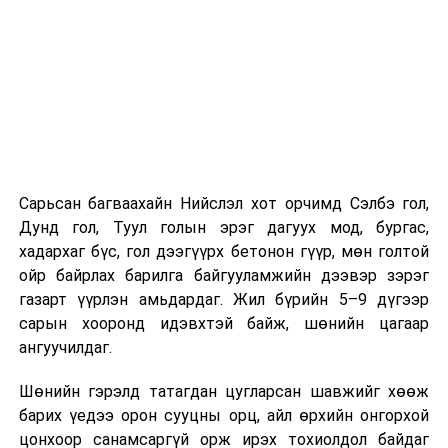
Хэрэв шилжилт хөдөлгөөн хийх бол 2026 оны
08 дугаар сарын 07-ны өдрөөс өмнө
баталгаажуулсан байх.
Харин “Шунхлай” ХХК 100,000 м³ буюу Монгол Улсад
хамгийн том хүчин чадалтайд тооцогдох газрын
тосны бүтээгдэхүүний агуулахыг
Сонгинохайрхандүүргийн 21 дүгээр хороонд барьж
байна. Тус бүр нь 14,000 м³ нэрлэсэн багтаамжтай, 36
Сарьсан багваахайн Нийслэл хот орчимд Сэлбэ гол,
метрийн диаметр, 14.5 метрийн өндөртэй долоон
Дунд гол, Туул голын эрэг дагуух мод, бургас,
босоо ган сав барихаар төлөвлөсөн. Нийт хөрөнгө
хадархаг бүс, гол дээгүүрх бетонон гүүр, мөн голтой
оруулалтын хэмжээ 151.26 тэрбум төгрөг бөгөөд
ойр байрлах барилга байгууламжийн дээвэр зэрэг
жилийн 9 хувийн хүүтэй хөнгөлөлттэй зээлийн
газарт үүрлэн амьдардаг. Жил бүрийн 5–9 дүгээр
хүрээнд арилжааны банкнаас 151.0 тэрбумын
сарын хооронд идэвхтэй байж, шөнийн цагаар
санхүүжилт авсан байна. Газрын тосны
ангуучилдаг.
бүтээгдэхүүний агуулахын барилга угсралтын ажлын
гүйцэтгэл нь 40 хувьтай байгаа бөгөөд 2027 оны 12
Шөнийн гэрэлд татагдан цугларсан шавжийг хөөж
дүгээр сарын 31-нд багтаан бүрэн ашиглалтад
барих үедээ орон сууцны орц, айл өрхийн онгорхой
оруулахаар төлөвлөснийг “Шунхлай” ХХК-ийн техник
цонхоор санамсаргүй орж ирэх тохиолдол байдаг