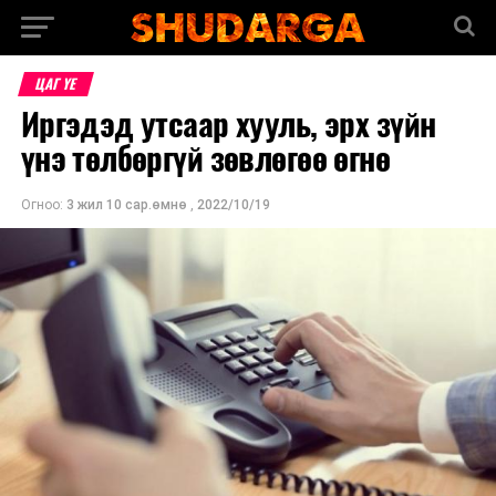
ЦАГ ҮЕ
Иргэдэд утсаар хууль, эрх зүйн
үнэ төлбөргүй зөвлөгөө өгнө
Огноо:
3 жил 10 сар.өмнө
,
2022/10/19