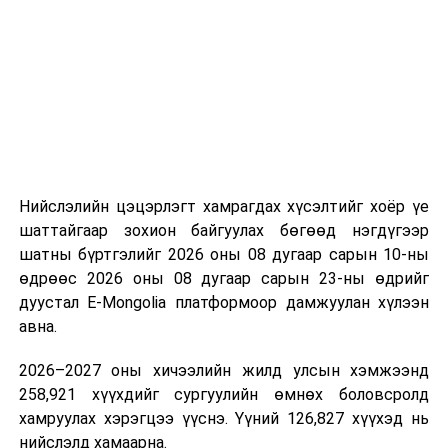
“Сан Петролиум” ХХК нь Сонгинохайрхан дүүргийн 20
дугаар хороонд 16,000м³ үүнээс 8000м3-ийн
багтаамжтай савыг өөрийн хөрөнгө оруулалтаар
барьж байна. Үлдсэн 8000м3 агуулахын нийт хөрөнгө
оруулалтын хэмжээ нь 10.0 тэрбум төгрөг бөгөөд
жилийн есөн хувийн хүүтэй хөнгөлөлттэй зээлийн
хүрээнд 10.0 тэрбум төгрөгийн санхүүжилт
Нийслэлийн цэцэрлэгт хамрагдах хүсэлтийг хоёр үе
арилжааны банкнаас авчээ. Газрын тосны
шаттайгаар зохион байгуулах бөгөөд нэгдүгээр
бүтээгдэхүүний агуулахын барилга угсралтын ажлын
шатны бүртгэлийг 2026 оны 08 дугаар сарын 10-ны
гүйцэтгэл 95 хувьтай байгаа бөгөөд 2026 оны
өдрөөс 2026 оны 08 дугаар сарын 23-ны өдрийг
наймдугаар сарын 20-ны дотор бүрэн дуусгаж,
дуустал E-Mongolia платформоор дамжуулан хүлээн
ашиглалтад оруулах гэж байна. Эдгээр агуулах
авна.
ашиглалтад орсноор Улаанбаатар хотын АИ-92-ийн
хэрэглээний 13 хоногийн хэрэгцээг бүрэн хангах юм.
2026–2027 оны хичээлийн жилд улсын хэмжээнд
Ерөнхий сайд тус агуулахыг ашиглалтад хүлээн
258,921 хүүхдийг сургуулийн өмнөх боловсролд
авахад зөвшөөрлийн саад бэрхшээл учруулахгүй
хамруулах хэрэгцээ үүснэ. Үүний 126,827 хүүхэд нь
байхыг холбогдох албаныханд үүрэг болгов.
нийслэлд хамаарна.