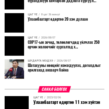
хичээн ажиллаж байна хэмээв.
бүрэлдэхүүн хамтарсан дадлага сургуул...
ЦАГ ҮЕ
8 цаг 36 минут
Улаанбаатарт өдөртөө 20 хэм дулаан
ЦАГ ҮЕ
2026/08/07
COP17-ын зочид, төлөөлөгчдөд үйлчлэх 250
орчим жолоочийг сургалтад х...
ШУДАРГА МЭДЭЭ
2026/08/07
Шатахууны нөөцийг нэмэгдүүлэх, доголдлыг
арилгахад анхаарч байна
САНАЛ БОЛГОХ
ЦАГ ҮЕ
2023/02/06
Улаанбаатарт өдөртөө 11 хэм хүйтэн