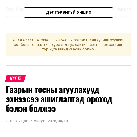
Сар бүрийн гурав дахь долоо хоногийн лхагва гарагт
ДЭЛГЭРЭНГҮЙ УНШИХ
иргэдэд зөвлөгөө өгдөг тус өдөрлөгийг тав дахь
жилдээ тогтмол зохион байгуулж байна.
АНХААРУУЛГА: УИХ-ын 2024 оны ээлжит сонгуулийн хуулийн
УНШСАН:
1913
холбогдох заалтын хүрээнд тус сайтын сэтгэгдэл хэсгийг
түр хугацаанд хаасан болно.
ДАРААХ МЭДЭЭ
Зорчигчийн эрүүл мэндийн хяналтын хуудсыг
цахимжуулах “Arrivalmn апп” төслийн хэрэгжилттэй
танилцав
ЦАГ ҮЕ
ӨМНӨХ МЭДЭЭ
Монгол Улсад хуурай боомт хөгжүүлэх асуудлаар олон
Газрын тосны агуулахууд
улсын шинжээч нар зөвлөлдлөө
эхнээсээ ашиглалтад ороход
бэлэн болжээ
Огноо:
7 цаг 36 минут
,
2026/08/10