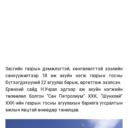
Засгийн газрын дэмжлэгтэй, хөнгөлөлттэй зээлийн
санхүүжилтээр 18 аж ахуйн нэгж газрын тосны
бүтээгдэхүүний 22 агуулах барьж, өргөтгөж эхэлсэн.
Ерөнхий сайд Н.Учрал эдгээр аж ахуйн нэгжийн
төлөөлөл болгон “Сан Петролиум” ХХК, “Шунхлай”
ХХК-ийн газрын тосны агуулахын барилга угсралтын
ажлын явцтай өнөөдөр танилцав.