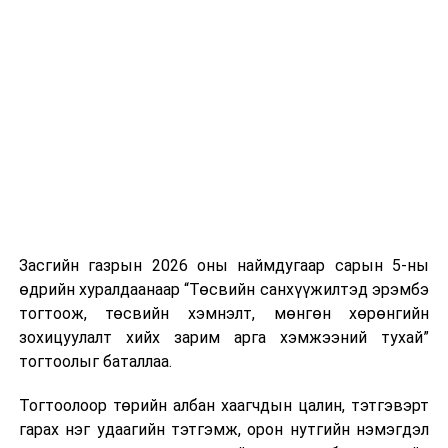
Хуулийг зөрчиж дуудлага хийсэн хувь хүнийг нэг
дуудлага тутамд 75 мянга хүртэлх евро, аж ахуйн
нэгжийг 375 мянга хүртэлх еврогоор торгох
боломжтой. Харин хэрэглэгч өөрөө зөвшөөрсөн,
эсвэл тухайн компанитай өмнө нь гэрээний
харилцаатай бөгөөд шинэ үйлчилгээ санал болгож
буй тохиолдолд хориг үйлчлэхгүй. Иргэд
зөвшөөрөлгүй дуудлагын талаар төрийн цахим
хуудсаар мэдээлэх боломжтой.
Засгийн газрын 2026 оны наймдугаар сарын 5-ны
Шинэ хууль Францын зах зээлд үйлчилдэг гадаадын
өдрийн хуралдаанаар “Төсвийн санхүүжилтэд эрэмбэ
дуудлагын төвүүдэд нөлөөлөхөөр байна. Тухайлбал,
тогтоож, төсвийн хэмнэлт, мөнгөн хөрөнгийн
Мароккогийн дуудлагын төвүүдийн орлогын 80 гаруй
зохицуулалт хийх зарим арга хэмжээний тухай”
хувь Францын зах зээлээс бүрддэг бөгөөд тус улсын
тогтоолыг баталлаа.
40–50 мянган ажлын байр эрсдэлд орж болзошгүйг
Мароккогийн хөдөлмөр эрхлэлтийн сайд мэдэгджээ.
Тогтоолоор төрийн албан хаагчдын цалин, тэтгэвэрт
гарах нэг удаагийн тэтгэмж, орон нутгийн нэмэгдэл