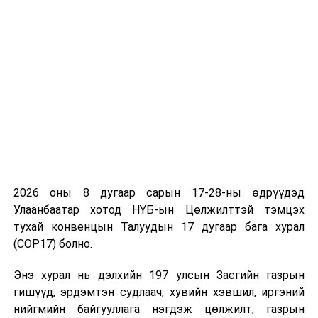
түншлэлийг хөгжүүлэх нь өндөр ач холбогдолтой.
2050 он гэхэд дэлхийн зэсийн хэрэглээ гурав дахин
өснө. Үүнд бид бэлтгэх ёстой” хэмээн
танилцуулгынхаа үеэр онцоллоо.
УИХ-ын Үйлдвэржилтийн бодлогын байнгын хорооны
дарга, гишүүд үйлдвэрлэлийн бүтээмжийг өсгөж,
валютын урсгалыг нэмэгдүүлэхэд чиглэсэн хөрөнгө
оруулалт, бүтээн байгуулалтыг эрчимжүүлэх
хэрэгтэйг дурдаад, зэсийн баяжмал хайлуулах,
2026 оны 8 дугаар сарын 17-28-ны өдрүүдэд
боловсруулах үйлдвэр барьж байгуулах, Засвар
Улаанбаатар хотод НҮБ-ын Цөлжилттэй тэмцэх
механикийн заводын өргөтгөлийн төслийг тэргүүн
тухай конвенцын Талуудын 17 дугаар бага хурал
эгнээнд хэрэгжүүлэх зөвлөмж өглөө. Харин
(COP17) болно.
исэлдсэн хүдрийг нуруулдан уусгах технологиор
катодын зэс үйлдвэрлэх чиглэлд хувийн хэвшлийн
Энэ хурал нь дэлхийн 197 улсын Засгийн газрын
манлайлал дээр хамтарч ажиллах, төр, хувийн
гишүүд, эрдэмтэн судлаач, хувийн хэвшил, иргэний
хэвшлийн түншлэлийг сайжруулах санал дэвшүүлсэн.
нийгмийн байгууллага нэгдэж цөлжилт, газрын