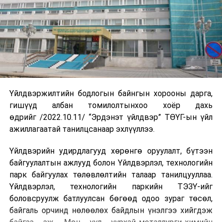
Үйлдвэржилтийн бодлогын байнгын хорооны дарга,
гишүүд албан томилолтынхоо хоёр дахь
өдрийг /2022.10.11/ “Эрдэнэт үйлдвэр” ТӨҮГ-ын үйл
ажиллагаатай танилцсанаар эхлүүллээ.
Үйлдвэрийн удирдлагууд хөрөнгө оруулалт, бүтээн
байгуулалтын ажлууд болон Үйлдвэрлэл, технологийн
парк байгуулах төлөвлөлтийн талаар танилцууллаа.
Үйлдвэрлэл, технологийн паркийн ТЭЗҮ-ийг
боловсруулж батлуулсан бөгөөд одоо зураг төсөл,
байгаль орчинд нөлөөлөх байдлын үнэлгээ хийгдэж