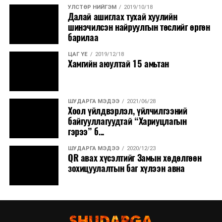
УЛСТӨР НИЙГЭМ
2019/10/18
Далай ашиглах тухай хуулийн
шинэчилсэн найруулгын төслийг өргөн
барилаа
ЦАГ ҮЕ
2019/12/18
Хамгийн аюултай 15 амьтан
ШУДАРГА МЭДЭЭ
2021/06/28
Хоол үйлдвэрлэл, үйлчилгээний
байгууллагуудтай “Хариуцлагын
гэрээ” б...
ШУДАРГА МЭДЭЭ
2020/12/23
QR авах хүсэлтийг Замын хөдөлгөөн
зохицуулалтын баг хүлээн авна