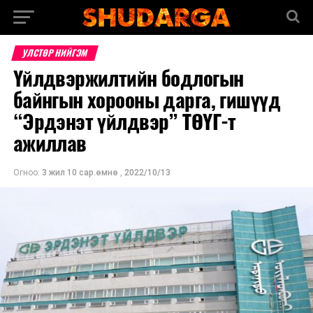
УЛСТӨР НИЙГЭМ
Үйлдвэржилтийн бодлогын
байнгын хорооны дарга, гишүүд
“Эрдэнэт үйлдвэр” ТӨҮГ-т
ажиллав
Огноо:
3 жил 10 сар.өмнө
,
2022/10/13