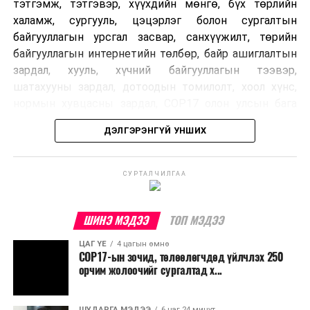
тэтгэмж, тэтгэвэр, хүүхдийн мөнгө, бүх төрлийн
халамж, сургууль, цэцэрлэг болон сургалтын
байгууллагын урсгал засвар, санхүүжилт, төрийн
байгууллагын интернетийн төлбөр, байр ашиглалтын
зардал, хууль, хүчний байгууллагын тээвэр,
шатахууны зардал, дотоодын томилолт, хоол хүнс,
нормын хувцасны зардал, COP17 олон улсын бага
хурлын зардал, Засгийн газрын өр, орон нутгийн нөөц
ДЭЛГЭРЭНГҮЙ УНШИХ
хөрөнгийн санхүүжилтийг хэвийн үргэлжлүүлэхээр
шийдвэрлэжээ.
СУРТАЛЧИЛГАА
Харин дараах зардлыг хязгаарлахаар болсон байна.
Үүнд:
ШИНЭ МЭДЭЭ
ТОП МЭДЭЭ
Олон улсын болон Засгийн газрын
ЦАГ ҮЕ
4 цагын өмнө
шийдвэртэйгээс бусад хурал, зөвлөгөөн, ой,
COP17-ын зочид, төлөөлөгчдөд үйлчлэх 250
тэмдэглэлт өдөр, найр наадам, соёлын арга
орчим жолоочийг сургалтад х...
хэмжээ;
Урьдчилан төлөвлөсөн төрийн өндөр албан
ШУДАРГА МЭДЭЭ
6 цаг 24 минут