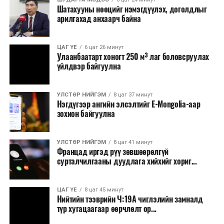
Шатахууны нөөцийг нэмэгдүүлэх, доголдлыг
тушаалтны томилолтоос бусад гадаад
арилгахад анхаарч байна
томилолт, гадаадын зочин хүлээн авах зардал;
Зайлшгүй шаардлагагүй тоног төхөөрөмж,
ЦАГ ҮЕ
6 цаг 26 минут
тавилга, автомашин худалдан авах;
Улаанбаатарт хоногт 250 м³ лаг боловсруулах
үйлдвэр байгуулна
Батлан хамгаалах, хууль зүйн салбараас бусад
сургалт, дадлага;
УЛСТӨР НИЙГЭМ
8 цаг 37 минут
Хуулиар заавал мэдээлэхээс бусад кино,
Нэгдүгээр ангийн элсэлтийг E-Mongolia-аар
контент, хэвлэлийн зардал;
зохион байгуулна
Заавал олгохоос бусад тэтгэмж, урамшуулал.
УЛСТӨР НИЙГЭМ
8 цаг 41 минут
Санхүүгийн хэмнэлтийн горимыг 2026 оны
Францад иргэд рүү зөвшөөрөлгүй
арванхоёрдугаар сарын 31 хүртэл мөрдөнө. Харин
сурталчилгааны дуудлага хийхийг хориг...
эрүүл мэндийн салбар уг хэмнэлтийн горимд
хамрагдахгүй бөгөөд цэцэрлэг, сургуулийн хүүхдийн
ЦАГ ҮЕ
8 цаг 45 минут
эрт илрүүлэг, вакцинжуулалт, томуу, томуу төст
Нийтийн тээврийн Ч:19А чиглэлийн замналд
өвчний эсрэг арга хэмжээ зэрэг зайлшгүй
түр хугацаагаар өөрчлөлт ор...
шаардлагатай ажлууд төлөвлөгөөний дагуу