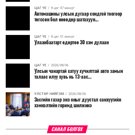
үргэлжилнэ гэж Ерөнхий сайд Н.Учрал онцоллоо.
ЦАГ ҮЕ
8 цаг 47 минут
Автомашины улсын дугаар сондгой тоогоор
Мөн бүх шатны төсвийн ерөнхийлөн захирагч нарт
төгссөн бол өнөөдөр шатахуун...
салбар бүрдээ урсгал зардлыг 20 хувиар бууруулах,
нөхөн томилгоо хийхгүй байх, аялал, амралт, зугаалга,
ЦАГ ҮЕ
8 цаг 51 минут
хамт олны урлаг, спортын арга хэмжээг зохион
Улаанбаатарт өдөртөө 30 хэм дулаан
байгуулахгүй байх, төрийн албанд шинэ орон тоо бий
болгохгүй байх, эрчим хүчний хэрэглээг хэмнэх, хурал,
сургалтыг цахим хэлбэрт шилжүүлэх, төрийн албан
ЦАГ ҮЕ
2026/08/06
хаагчдыг зарим өдрүүдэд цахимаар ажиллуулах арга
Улсын чанартай хатуу хучилттай авто замын
хэмжээг үргэлжлүүлэхийг үүрэг болголоо.
талаас илүү хувь нь 13-аас...
Төсвийн сахилга бат сайжирч, эдийн засгийн нөхцөл
УЛСТӨР НИЙГЭМ
2026/08/06
байдал хэвийн болсон тохиолдолд эдгээр
Засгийн газар энэ оныг дуустал санхүүгийн
хязгаарлалтыг үе шаттайгаар сулруулах юм.
хэмнэлтийн горимд шилжинэ
САНАЛ БОЛГОХ