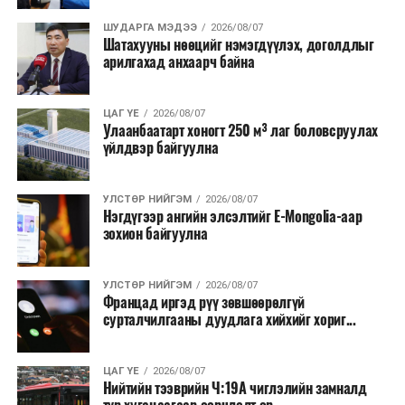
онд зохион байгуулагдсан. Түүнээс хойш жил бүр
тасралтгүй зохион байгуулагдаж ирсэн бөгөөд АНУ-
ШУДАРГА МЭДЭЭ
2026/08/07
Шатахууны нөөцийг нэмэгдүүлэх, доголдлыг
ын Эх орончдын өдөрт зориулан дөрөвдүгээр сарын
арилгахад анхаарч байна
гурав дахь Даваа гаригт уламжлал болгон явуулдаг.
Олон улсын марафоны тэмцээнүүд дундаас нэр
ЦАГ ҮЕ
2026/08/07
Улаанбаатарт хоногт 250 м³ лаг боловсруулах
хүндээрээ тэргүүлэх энэхүү уралдаанд оролцохын
үйлдвэр байгуулна
тулд гүйгчид тодорхой босго хугацаа давсан байх
шаардлагатай нь онцлог юм.
УЛСТӨР НИЙГЭМ
2026/08/07
Нэгдүгээр ангийн элсэлтийг E-Mongolia-аар
зохион байгуулна
УЛСТӨР НИЙГЭМ
2026/08/07
Францад иргэд рүү зөвшөөрөлгүй
сурталчилгааны дуудлага хийхийг хориг...
ЦАГ ҮЕ
2026/08/07
Нийтийн тээврийн Ч:19А чиглэлийн замналд