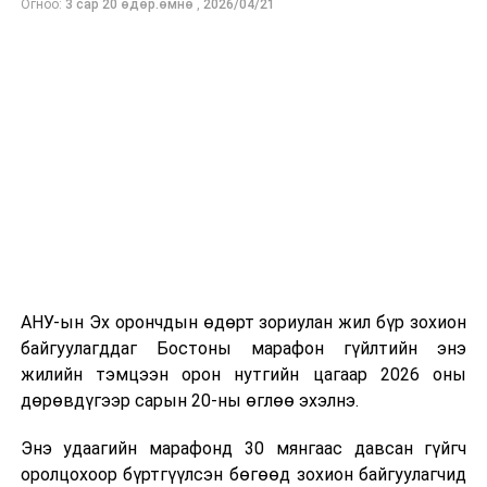
Огноо:
3 сар 20 өдөр.өмнө
,
2026/04/21
бүтээсэн "Зөн дагасан монгол адуу" баримтат киног
долоодугаар сарын 13-нд Дэлхийн адууны өдрөөр
Польш улсын үзэгчдийн хүртээл болгоно.
АНУ-ын Эх орончдын өдөрт зориулан жил бүр зохион
байгуулагддаг Бостоны марафон гүйлтийн энэ
жилийн тэмцээн орон нутгийн цагаар 2026 оны
дөрөвдүгээр сарын 20-ны өглөө эхэлнэ.
Энэ удаагийн марафонд 30 мянгаас давсан гүйгч
оролцохоор бүртгүүлсэн бөгөөд зохион байгуулагчид