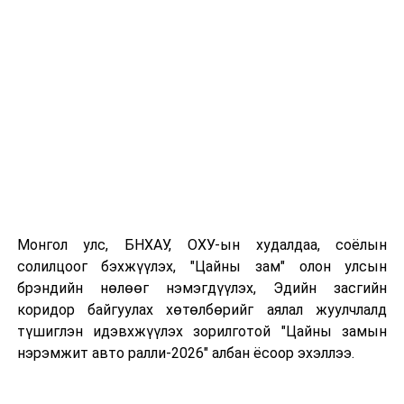
УНШСАН:
9491
ДАРААХ МЭДЭЭ
Бүртгэлтэй эмийн 63.4 хувийг жороор олгох эм эзэлж
байна
ӨМНӨХ МЭДЭЭ
Намын бүлэг, зөвлөл, ажлын хэсгүүдийн хуралдаан
болно
Монгол улс, БНХАУ, ОХУ-ын худалдаа, соёлын
солилцоог бэхжүүлэх, "Цайны зам" олон улсын
брэндийн нөлөөг нэмэгдүүлэх, Эдийн засгийн
коридор байгуулах хөтөлбөрийг аялал жуулчлалд
түшиглэн идэвхжүүлэх зорилготой "Цайны замын
нэрэмжит авто ралли-2026" албан ёсоор эхэллээ.