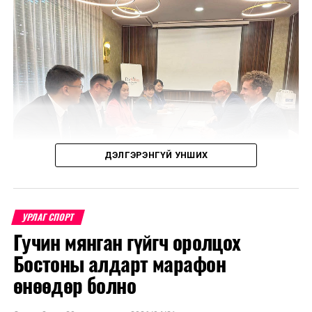
ДЭЛГЭРЭНГҮЙ УНШИХ
УРЛАГ СПОРТ
Гучин мянган гүйгч оролцох
Уулзалтаар Польш болон Монголын өв соёл, ахуй
Бостоны алдарт марафон
амьдрал, үндэстний онцлогийг харуулсан
бүтээлүүдийг солилцохоор боллоо.
өнөөдөр болно
МҮОНТ, "Дэлхийн морьтнууд" төслийн хамтран