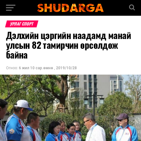
УРЛАГ СПОРТ
Дэлхийн цэргийн наадамд манай
улсын 82 тамирчин өрсөлдөж
байна
Огноо:
6 жил 10 сар.өмнө
,
2019/10/28