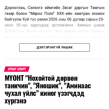
Дорноговь, Сэлэнгэ аймгийн Засаг даргын Тамгын
газар болон "Марко Поло" ХХК-ийн хамтран зохион
байгуулж буй тус ралли 2026 оны 06 дугаар сарын 20-
ноос 30-ны өдрүүдэд үргэлжилнэ. Аяллын цуваа
БНХАУ-ын Эрээн хотоос гарч, манай улсын "Цайны
зам" дагуух зургаан аймгийн нутгаар дамжин ОХУ-ын
Улаан-Үд хотноо барианд орох маршруттай бөгөөд
ДЭЛГЭРЭНГҮЙ УНШИХ
улс тус бүрээс авто спорт сонирхогч тамирчдын 10
автомашин, нийт 75 гаруй хүн бүхий аяллын баг,
хэвлэл мэдээллийн төлөөлөл оролцож байна.
УРЛАГ СПОРТ
МҮОНТ "Нохойтой дөрвөн
Тус автомашинтай брэнд аяллыг зохион байгуулах
танкчин", "Яношик", "Аминаас
шийдвэрийг гурван орны Аялал жуулчлалын сайд
чухал үйлс" киног үзэгчдэд
нарын 2025 онд Дархан-Уул аймагт хийсэн IX
хүргэнэ
уулзалтын үеэр гаргасан бөгөөд энэхүү санаачилгыг
Монголын улсын талаас ийнхүү ажил хэрэг болгож