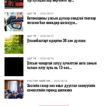
түр хугацаагаар өөрчлөлт ор...
ЦАГ ҮЕ
2026/08/07
Автомашины улсын дугаар сондгой тоогоор
төгссөн бол өнөөдөр шатахуун...
ЦАГ ҮЕ
2026/08/07
Улаанбаатарт өдөртөө 30 хэм дулаан
ЦАГ ҮЕ
2026/08/06
Улсын чанартай хатуу хучилттай авто замын
талаас илүү хувь нь 13-аас...
УЛСТӨР НИЙГЭМ
2026/08/06
Засгийн газар энэ оныг дуустал санхүүгийн
хэмнэлтийн горимд шилжинэ