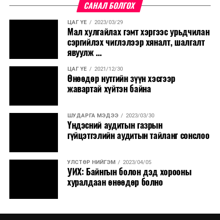
САНАЛ БОЛГОХ
ЦАГ ҮЕ
2023/03/29
Мал хулгайлах гэмт хэргээс урьдчилан
сэргийлэх чиглэлээр хяналт, шалгалт
явуулж ...
ЦАГ ҮЕ
2021/12/30
Өнөөдөр нутгийн зүүн хэсгээр
жавартай хүйтэн байна
ШУДАРГА МЭДЭЭ
2023/03/30
Үндэсний аудитын газрын
гүйцэтгэлийн аудитын тайланг сонслоо
УЛСТӨР НИЙГЭМ
2023/04/05
УИХ: Байнгын болон дэд хорооны
хуралдаан өнөөдөр болно