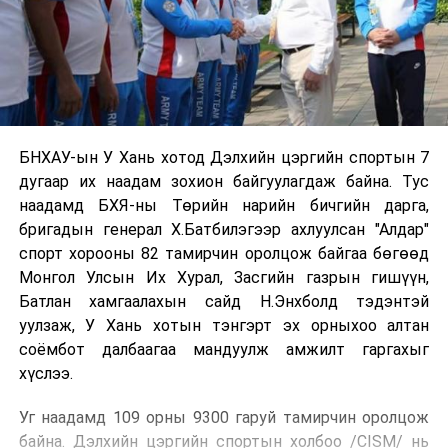
БНХАУ-ын У Хань хотод Дэлхийн цэргийн спортын 7
дугаар их наадам зохион байгуулагдаж байна. Тус
наадамд БХЯ-ны Төрийн нарийн бичгийн дарга,
бригадын генерал Х.Батбилэгээр ахлуулсан "Алдар"
спорт хорооны 82 тамирчин оролцож байгаа бөгөөд
Монгол Улсын Их Хурал, Засгийн газрын гишүүн,
Батлан хамгаалахын сайд Н.Энхболд тэдэнтэй
уулзаж, У Хань хотын тэнгэрт эх орныхоо алтан
соёмбот далбаагаа мандуулж амжилт гаргахыг
хүслээ.
Уг наадамд 109 орны 9300 гаруй тамирчин оролцож
байна. Дэлхийн цэргийн спортын холбоо /CISM/ нь