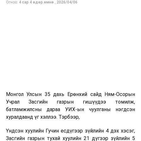
Огноо:
4 сар 4 өдөр.өмнө
,
2026/04/06
Аав минь цэргийн хурандаа хүн байсан учраас тушаал
авсан газар бүрт нь хамт “нүүж”, цэргийн хүний
амьдралын жаргал, зовлонг багаасаа гадарладаг
байсан минь энэ албыг сонгох шалтгаан болж байлаа.
-Таны ажлын нууц жор?
Хүн сонирхож, сэтгэл зүрхээ зориулсан зүйлдээ л
амжилт гаргадаг. Миний хувьд эх орон, иргэдийнхээ
аюулгүй байдлын төлөө ажиллаж байна гэсэн чин
сэтгэл, хариуцлага, сахилга бат, тасралтгүй суралцах
хүсэл зэрэг үнэт зүйлс амжилтад хүрэх үндэс болдог.
Онцгой байдлын байгууллагын ажил бол нэг хүний
хүчээр биш хамт олны нэгдэл, харилцан итгэлцэл,
Монгол Улсын 35 дахь Ерөнхий сайд Ням-Осорын
бэлтгэл сургалт дээр тулгуурладаг онцлогтой.
Учрал Засгийн газрын гишүүдээ томилж,
Тиймээс мэргэжлийн ур чадвар, эх оронч сэтгэлтэй
батламжилсны дараа УИХ-ын чуулганы нэгдсэн
алба хаагчидтайгаа хамтран ажиллаж, иргэдийнхээ
хуралдаанд үг хэллээ. Тэрбээр,
итгэлийг хүлээж ажиллах нь хамгийн чухал гэж
боддог.
Үндсэн хуулийн Гучин есдүгээр зүйлийн 4 дэх хэсэг,
Бидний зорилго зөвхөн үүргээ гүйцэтгэхэд бус,
Засгийн газрын тухай хуулийн 21 дүгээр зүйлийн 5