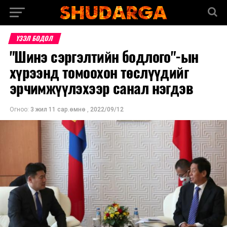
ҮЗЭЛ БОДОЛ
"Шинэ сэргэлтийн бодлого"-ын
хүрээнд томоохон төслүүдийг
эрчимжүүлэхээр санал нэгдэв
Огноо:
3 жил 11 сар.өмнө
,
2022/09/12