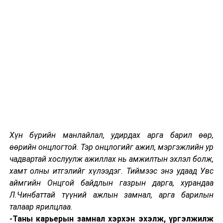
онцлогт нягт уялдуулсан бодлого. Энэ бодлого
хэрэгжих эхний 10 жилд боомт, эрчим хүч, аж
үйлдвэржилт, хот хөдөөгийн тэнцвэр, ногоон
хөгжил, төрийн бүтээмжийн чиглэлд томоохон ахиц
дэвшил гаргах “Шинэ сэргэлтийн бодлого”-ыг
тодорхойлон хэрэгжүүлж байгааг Ерөнхий сайд
онцоллоо.
БНХАУ-ын БХАТИХ-ын Байнгын хорооны дарга Ли
Жаньшу Ерөнхий сайдтай уулзаж байгаадаа баяртай
байгаагаа илэрхийлээд, БНХАУ-ын Төрийн зөвлөлийн
Хүн бүрийн манлайлал, удирдах арга барил өөр,
Ерөнхий Ли Көчяны мэндчилгээг уламжлав. Тэрбээр
өөрийн онцлогтой. Тэр онцлогийг ажил, мэргэжлийн ур
Хятад, Монгол хоёр улс бол уул усаар холбогдсон
чадвартай хослуулж ажиллах нь амжилтын эхлэл болж,
найрсаг хөрш бөгөөд хоёр талын харилцаа, хамтын
хамт олны итгэлийг хүлээдэг. Тиймээс энэ удаад Увс
ажиллагаа цар тахлын үед ч тасралтгүй өрнөж, дээд,
аймгийн Онцгой байдлын газрын дарга, хурандаа
өндөр түвшний харилцан айлчлалын давтамжийг
Л.Чинбаттай түүний ажлын замнал, арга барилын
хадгалж, хамтын ажиллагаа бүхий л салбарт
талаар ярилцлаа.
гүнзгийрэн хөгжиж байгаад баяртай байна гэв.
-Таны карьерын замнал хэрхэн эхэлж, үргэлжилж