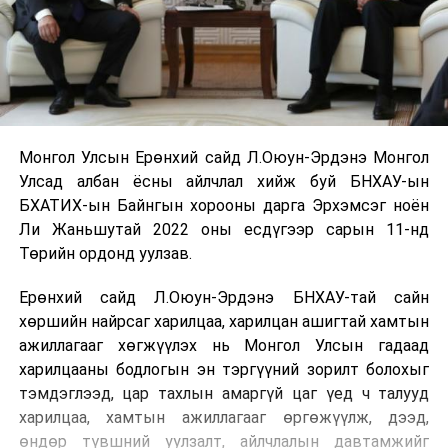
Монгол Улсын Ерөнхий сайд Л.Оюун-Эрдэнэ Монгол
Улсад албан ёсны айлчлал хийж буй БНХАУ-ын
БХАТИХ-ын Байнгын хорооны дарга Эрхэмсэг ноён
Ли Жаньшутай 2022 оны есдүгээр сарын 11-нд
Төрийн ордонд уулзав.
Ерөнхий сайд Л.Оюун-Эрдэнэ БНХАУ-тай сайн
хөршийн найрсаг харилцаа, харилцан ашигтай хамтын
ажиллагааг хөгжүүлэх нь Монгол Улсын гадаад
харилцааны бодлогын эн тэргүүний зорилт болохыг
тэмдэглээд, цар тахлын амаргүй цаг үед ч талууд
харилцаа, хамтын ажиллагааг өргөжүүлж, дээд,
өндөр түвшний уулзалт, айлчлалын давтамжийг