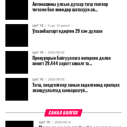
Автомашины улсын дугаар тэгш тоогоор
төгссөн бол өнөөдөр шатахуун ав...
ЦАГ ҮЕ
4 цаг 16 минут
Улаанбаатарт өдөртөө 29 хэм дулаан
ЦАГ ҮЕ
2026/08/05
Прокурорын байгууллага өнгөрсөн долоо
хоногт 29,444 хэрэгт хяналт та...
ЦАГ ҮЕ
2026/08/05
Тэгш, сондгойгоор замын хөдөлгөөнд оролцох
зохицуулалтад хамаарахгүй...
САНАЛ БОЛГОХ
ЦАГ ҮЕ
2020/09/16