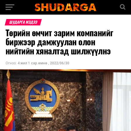
ШУДАРГА МЭДЭЭ
Төрийн өмчит зарим компанийг
биржээр дамжуулан олон
нийтийн хяналтад шилжүүлнэ
Огноо:
4 жил 1 сар.өмнө
,
2022/06/30