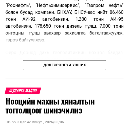
“Роснефть”, “Нефтьхимисервис”, “Газпром нефть”
болон бусад компани, БНХАУ, БНСУ-аас нийт 86,460
тонн АИ-92 автобензин, 1,280 тонн АИ-95
автобензин, 178,650 тонн дизель түлш, 7,000 тонн
онгоцны түлш авахаар захиалгаа баталгаажуулж,
гэрээ байгуулжээ.
Ойрх Дорнод дахь геополитикийн нөхцөл байдал,
Орос, Украины дайнаас шалтгаалсан газрын тосны
ДЭЛГЭРЭНГҮЙ УНШИХ
үнийн өсөлт дэлхийн зах зээлд буураагүй байна.
Үүний улмаас наймдугаар сард хил үнэ тонн тутамд
дахин өсөж, ОХУ болон бусад эх үүсвэрээс худалдан
авах шатахууны үнэ 1,200-2,000 ам.долларт хүрчээ.
ШУДАРГА МЭДЭЭ
Нөөцийн махны хяналтын
Иймд дотоодын зах зээл дэх үнийн өсөлтийг
сааруулахын тулд гаалийн болон онцгой албан
тогтолцоог шинэчилнэ
татварыг тэглэх шаардлага үүссэнийг салбарын сайд
танилцуулсан байна.
Огноо:
3 цаг 42 минут
,
2026/08/06