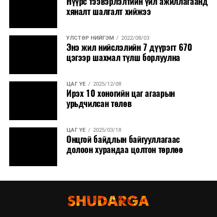
Нүүрс тээвэрлэлтийн үйл ажиллагаанд
хяналт шалгалт хийжээ
УЛСТӨР НИЙГЭМ
2022/08/03
Энэ жил нийслэлийн 7 дүүрэгт 670
цэгээр шахмал түлш борлуулна
ЦАГ ҮЕ
2025/12/08
Ирэх 10 хоногийн цаг агаарын
урьдчилсан төлөв
ЦАГ ҮЕ
2025/03/18
Онцгой байдлын байгууллагаас
долоон хурандаа цолтон төрлөө