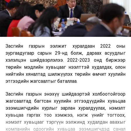
Засгийн газрын ээлжит хуралдаан 2022 оны
зургаадугаар сарын 29-нд болж, дараах асуудлыг
хэлэлцэн шийдвэрлэлээ. 2022-2023 онд биржээр
төрийн мэдлийн хувьцааг нээлттэй худалдах, олон
нийтийн хяналтад шилжүүлэх төрийн өмчит хуулийн
этгээдийн жагсаалтыг баталлаа.
Засгийн газрын энэхүү шийдвэртэй холбоотойгоор
жагсаалтад багтсан хуулийн этгээдүүдийн хувьцаа
эзэмшигчдийн хурлыг зарлан хуралдуулах, нэмэлт
хувьцаа гаргах тоо хэмжээ, нэгж үнийг тогтоох,
нэмэлт хувьцааг тэргүүн ээлжинд худалдан авахыг
компанийн одоогийн хувьцаа эзэмшигчдэд санал