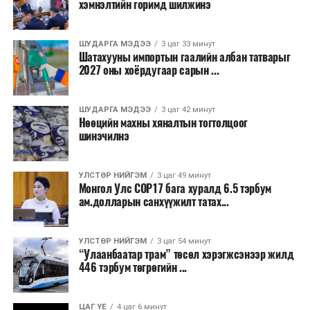
хэмнэлтийн горимд шилжинэ
ШУДАРГА МЭДЭЭ
3 цаг 33 минут
Шатахууны импортын гаалийн албан татварыг
2027 оны хоёрдугаар сарын ...
ШУДАРГА МЭДЭЭ
3 цаг 42 минут
Нөөцийн махны хяналтын тогтолцоог
шинэчилнэ
УЛСТӨР НИЙГЭМ
3 цаг 49 минут
Монгол Улс COP17 бага хуралд 6.5 тэрбум
ам.долларын санхүүжилт татах...
УЛСТӨР НИЙГЭМ
3 цаг 54 минут
“Улаанбаатар трам” төсөл хэрэгжсэнээр жилд
446 тэрбум төгрөгийн ...
ЦАГ ҮЕ
4 цаг 6 минут