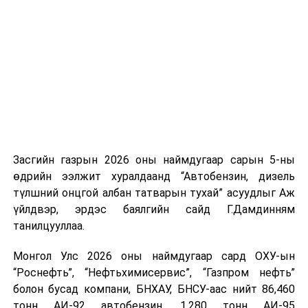
ирсэн бөгөөд шилжүүлэн ачих ажиллагаа хийгдэж
байна" гэлээ
гэж Аж үйлдвэр, эрдэс баялгийн яамнаас
мэдээллээ.
Засгийн газрын 2026 оны наймдугаар сарын 5-ны
өдрийн ээлжит хуралдаанд “Автобензин, дизель
түлшний онцгой албан татварын тухай” асуудлыг Аж
үйлдвэр, эрдэс баялгийн сайд Г.Дамдинням
танилцууллаа.
Монгол Улс 2026 оны наймдугаар сард ОХУ-ын
“Роснефть”, “Нефтьхимисервис”, “Газпром нефть”
болон бусад компани, БНХАУ, БНСУ-аас нийт 86,460
тонн АИ-92 автобензин, 1,280 тонн АИ-95