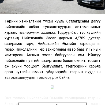
Төрийн хэмнэлтийн тухай хууль батлагдсаны дагуу
нийслэлийн албан тушаалтнуудын автомашиныг
хураан, төвлөрүүлж эхэллээ. Тодруулбал, тус хуулийн
хүрээнд Нийслэлийн Засаг даргын А/789 дүгээр
захирамж гарч, Нийслэлийн Өмчийн харилцааны
газар, Нийслэлийн Төр захиргааны авто бааз УТҮГ-ын
хамтарсан Ажлын хэсэг байгуулсан юм. Ийнхүү
нийслэлийн нутгийн захиргааны болон өмчит, төсөвт
аж ахуйн тооцоот байгууллага, тэдгээрийн харьяа
орон нутгийн өмчит үйлдвэрийн газрын суудлын
автомашинуудыг төвлөрүүлж байна.
Энэ талаар Нийслэлийн Өмчийн харилцааны газрын
Захиргаа, төлөвлөлт, санхүүгийн хэлтсийн дарга