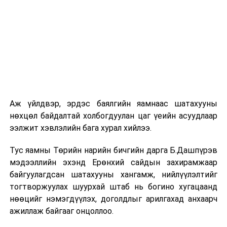
Нийслэлийн Төр захиргааны авто бааз УТҮГ-ын дарга
Э.Болор-Эрдэнэ “Манай баазын харьяанд 33
байгууллагын 78 автомашин хамаардаг. Эдгээр нь
зөвхөн дарга нарын машин гэсэн ташаа ойлголт
иргэдийн дунд бий. Тус автомашинуудыг нийслэлийн
нутгийн захиргааны байгууллагуудын албан хаагчид
өдөр тутмын үйл ажиллагаандаа ашигладаг. Татан
төвлөрүүлсэн автомашинуудыг дуудлагын зарчмаар
ашиглах, үйлчилгээнд явуулах чиглэл ирсэн. Өмнө нь ч
Аж үйлдвэр, эрдэс баялгийн яамнаас шатахууны
мөн аль нэг байгууллага манайд машин захиалж,
нөхцөл байдалтай холбогдуулан цаг үеийн асуудлаар
албан хэрэгцээндээ ашигладаг байсан. Харин одоо
ээлжит хэвлэлийн бага хурал хийлээ.
технологийн хувьд шинэчилж, машин захиалах,
дуудах үйлчилгээг илүү боловсронгуй болгохоор
Тус яамны Төрийн нарийн бичгийн дарга Б.Дашпүрэв
зорьж байна” гэсэн юм.
мэдээллийн эхэнд Ерөнхий сайдын захирамжаар
байгуулагдсан шатахууны хангамж, нийлүүлэлтийг
Нийслэлийн Төр захиргааны авто баазад парк
тогтворжуулах шуурхай штаб нь богино хугацаанд
шинэчлэл хийгээгүй удсан тул машинууд нь хуучирч
нөөцийг нэмэгдүүлэх, доголдлыг арилгахад анхаарч
муудсан бөгөөд 33 машиныг нэн яаралтай
ажиллаж байгааг онцоллоо.
ашиглалтаас хасах шаардлагатай болсон талаар