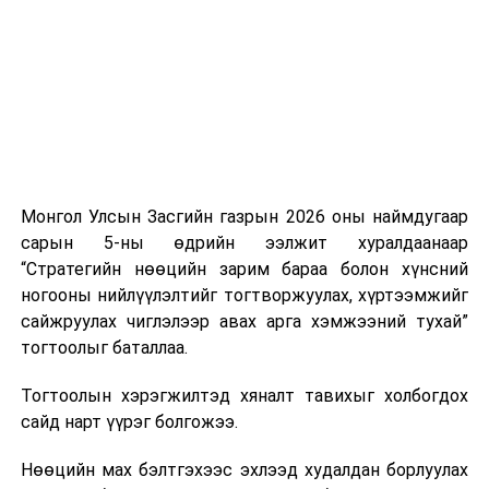
аас шаардлагатай түлш, шатахуун нийлүүлэхээр
тохиролцсон байна.
Тэрбээр шатахууны нөөц, түгээлтийн мэдээллийг
иргэдэд ил тод хүргэж, 33 жилийн дараа анх удаа
хэрэгжиж буй шатахуун нөөцлөх 22 сав, агуулахын
барилгын ажлын явцыг Засгийн газар болон олон
нийтэд тогтмол мэдээлэхийг үүрэг болгожээ.
Монгол Улсын Засгийн газрын 2026 оны наймдугаар
сарын 5-ны өдрийн ээлжит хуралдаанаар
“Газрын тосны бүтээгдэхүүний хомсдолоос
“Стратегийн нөөцийн зарим бараа болон хүнсний
сэргийлэх талаар авах зарим арга хэмжээний тухай”
ногооны нийлүүлэлтийг тогтворжуулах, хүртээмжийг
Засгийн газрын тогтоолоор бүх төрлийн шатахууны
сайжруулах чиглэлээр авах арга хэмжээний тухай”
импортын гаалийн албан татварыг 2027 оны
тогтоолыг баталлаа.
хоёрдугаар сарын 1 хүртэл тэг хувиар тогтоолоо.
Тогтоолын хэрэгжилтэд хяналт тавихыг холбогдох
Мөн газрын тосны бүтээгдэхүүн, шатахууныг хилээр
сайд нарт үүрэг болгожээ.
шуурхай нэвтрүүлэх, тээвэрлэх, буулгах, гадаад
вагонцистерний ашиглалтын төлбөр, хураамжийг
Нөөцийн мах бэлтгэхээс эхлээд худалдан борлуулах
хөнгөвчлөх, шаардлага хангасан зөвшөөрлийн