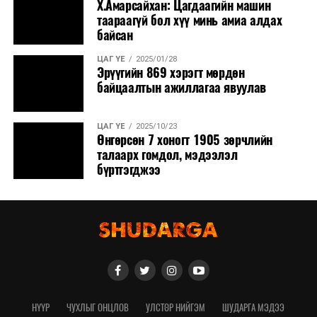
Х.Амарсайхан: Цагдаагийн машин
таараагүй бол хүү минь амиа алдах
байсан
ЦАГ ҮЕ
2025/01/28
Эрүүгийн 869 хэрэгт мөрдөн
байцаалтын ажиллагаа явуулав
ЦАГ ҮЕ
2025/10/23
Өнгөрсөн 7 хоногт 1905 зөрчлийн
талаарх гомдол, мэдээлэл
бүртгэгджээ
НҮҮР
ЧУХЛЫГ ОНЦЛОВ
УЛСТӨР НИЙГЭМ
ШУДАРГА МЭДЭЭ