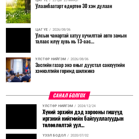
ЦАГ ҮЕ
23 цаг 23 минут
Улаанбаатарт өдөртөө 30 хэм дулаан
ЦАГ ҮЕ
2026/08/06
Улсын чанартай хатуу хучилттай авто замын
талаас илүү хувь нь 13-аас...
УЛСТӨР НИЙГЭМ
2026/08/06
Засгийн газар энэ оныг дуустал санхүүгийн
хэмнэлтийн горимд шилжинэ
САНАЛ БОЛГОХ
УЛСТӨР НИЙГЭМ
2024/12/24
Хүний эрхийн дэд хорооны гишүүд
иргэний нийгмийн байгууллагуудын
төлөөлөлтэй уул...
ҮЗЭЛ БОДОЛ
2020/07/02