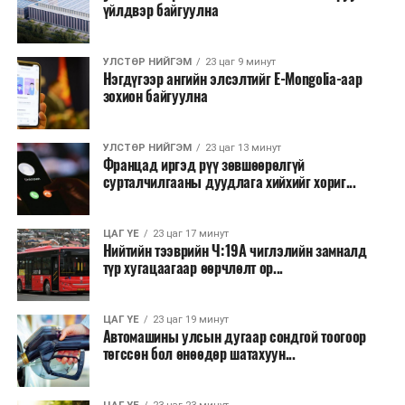
үйлдвэр байгуулна
хөнгөлөлттэй зээл олгох, цахилгааны хөнгөлөлт
үзүүлэхийг салбарын сайд нарт үүрэг болголоо.
УЛСТӨР НИЙГЭМ
23 цаг 9 минут
Нэгдүгээр ангийн элсэлтийг E-Mongolia-аар
зохион байгуулна
УЛСТӨР НИЙГЭМ
23 цаг 13 минут
Францад иргэд рүү зөвшөөрөлгүй
сурталчилгааны дуудлага хийхийг хориг...
ЦАГ ҮЕ
23 цаг 17 минут
Нийтийн тээврийн Ч:19А чиглэлийн замналд
түр хугацаагаар өөрчлөлт ор...
ЦАГ ҮЕ
23 цаг 19 минут
Автомашины улсын дугаар сондгой тоогоор
төгссөн бол өнөөдөр шатахуун...