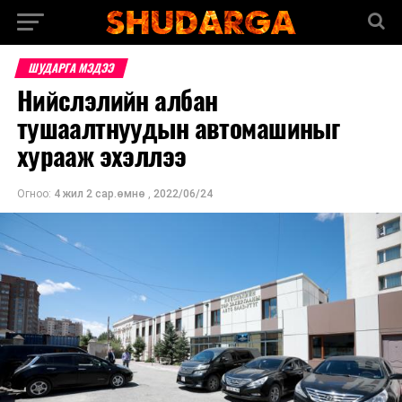
ШУДАРГА МЭДЭЭ
Нийслэлийн албан
тушаалтнуудын автомашиныг
хурааж эхэллээ
Огноо:
4 жил 2 сар.өмнө
,
2022/06/24