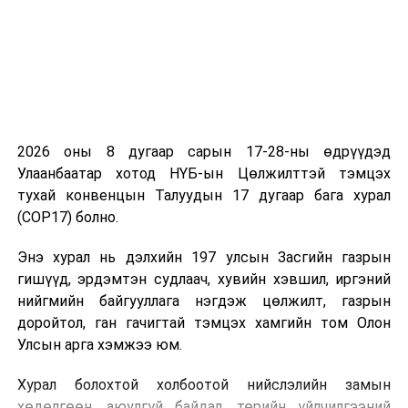
2026 оны 8 дугаар сарын 17-28-ны өдрүүдэд
Улаанбаатар хотод НҮБ-ын Цөлжилттэй тэмцэх
тухай конвенцын Талуудын 17 дугаар бага хурал
(COP17) болно.
Энэ хурал нь дэлхийн 197 улсын Засгийн газрын
гишүүд, эрдэмтэн судлаач, хувийн хэвшил, иргэний
нийгмийн байгууллага нэгдэж цөлжилт, газрын
доройтол, ган гачигтай тэмцэх хамгийн том Олон
Улсын арга хэмжээ юм.
Хурал болохтой холбоотой нийслэлийн замын
хөдөлгөөн, аюулгүй байдал, төрийн үйлчилгээний