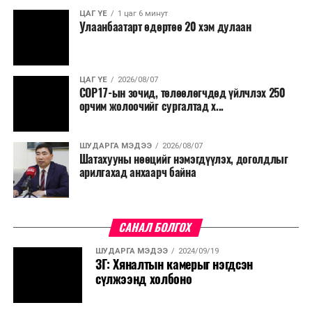
ЦАГ ҮЕ
1 цаг 6 минут
Улаанбаатарт өдөртөө 20 хэм дулаан
ЦАГ ҮЕ
2026/08/07
COP17-ын зочид, төлөөлөгчдөд үйлчлэх 250
орчим жолоочийг сургалтад х...
ШУДАРГА МЭДЭЭ
2026/08/07
Шатахууны нөөцийг нэмэгдүүлэх, доголдлыг
арилгахад анхаарч байна
САНАЛ БОЛГОХ
ШУДАРГА МЭДЭЭ
2024/09/19
ЗГ: Хяналтын камерыг нэгдсэн
сүлжээнд холбоно