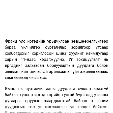
эхэлнэ.
2026 оны 9 дүгээр сарын 14-нөөс танхимаар
үргэлжилнэ.
Оюутны дотуур байр
Франц улс иргэдийн урьдчилсан зөвшөөрөлгүйгээр
2026 оны 9 дүгээр сарын 13-наас оюутнуудыг
бараа, үйлчилгээ сурталчлах зорилгоор утсаар
дотуур байранд оруулж эхэлнэ.
холбогдохыг хориглосон шинэ хуулийг наймдугаар
Сургууль, цэцэрлэгийн үйл ажиллагааны
сарын 11-нээс хэрэгжүүлнэ. Уг зохицуулалт нь
зохицуулалт
иргэдийг залхаасан борлуулалтын дуудлага болон
залилангийн шинжтэй арилжааны үйл ажиллагаанаас
2026 оны 8 дугаар сарын 17–28-ны өдрүүдэд
хамгаалахад чиглэжээ.
нийслэлийн бүх сургууль, цэцэрлэгт ажлын
Өмнө нь сурталчилгааны дуудлага хүлээн авахгүй
байранд элсэлт, бүртгэл болон бусад аливаа
байхыг хүссэн иргэд төрийн тусгай бүртгэлд утасны
арга хэмжээ зохион байгуулахгүй болно.
дугаараа оруулах шаардлагатай байсан ч зарим
дуудлагын төв уг жагсаалтыг үл тоодог байжээ.
Шинэ хуулиар харин аж ахуйн нэгжүүд хэрэглэгчээс