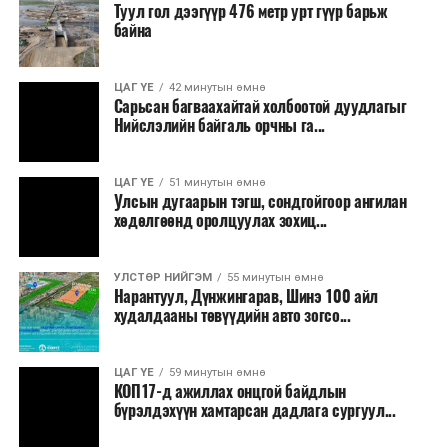
Туул гол дээгүүр 476 метр урт гүүр барьж
эсвэл тухайн компанитай өмнө нь гэрээний
байна
харилцаатай бөгөөд шинэ үйлчилгээ санал болгож
буй тохиолдолд хориг үйлчлэхгүй. Иргэд
ЦАГ ҮЕ
42 минутын өмнө
зөвшөөрөлгүй дуудлагын талаар төрийн цахим
Сарьсан багваахайтай холбоотой дуудлагыг
хуудсаар мэдээлэх боломжтой.
Нийслэлийн байгаль орчны га...
Шинэ хууль Францын зах зээлд үйлчилдэг гадаадын
ЦАГ ҮЕ
51 минутын өмнө
дуудлагын төвүүдэд нөлөөлөхөөр байна. Тухайлбал,
Улсын дугаарын тэгш, сондгойгоор ангилан
Мароккогийн дуудлагын төвүүдийн орлогын 80 гаруй
хөдөлгөөнд оролцуулах зохиц...
хувь Францын зах зээлээс бүрддэг бөгөөд тус улсын
40–50 мянган ажлын байр эрсдэлд орж болзошгүйг
УЛСТӨР НИЙГЭМ
55 минутын өмнө
Мароккогийн хөдөлмөр эрхлэлтийн сайд мэдэгджээ.
Нарантуул, Дүнжингарав, Шинэ 100 айл
худалдааны төвүүдийн авто зогсо...
ЦАГ ҮЕ
59 минутын өмнө
КОП17-д ажиллах онцгой байдлын
бүрэлдэхүүн хамтарсан дадлага сургуул...