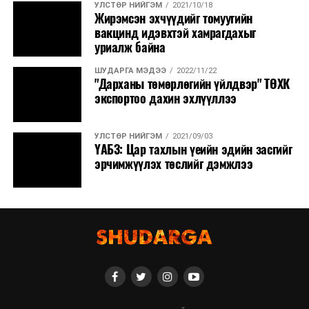
УЛСТӨР НИЙГЭМ
2021/10/18
Жирэмсэн эхчүүдийг томуугийн
вакцинд идэвхтэй хамрагдахыг
уриалж байна
ШУДАРГА МЭДЭЭ
2022/11/22
"Дарханы төмөрлөгийн үйлдвэр" ТӨХК
экспортоо дахин эхлүүллээ
УЛСТӨР НИЙГЭМ
2021/09/03
ҮАБЗ: Цар тахлын үеийн эдийн засгийг
эрчимжүүлэх төслийг дэмжлээ