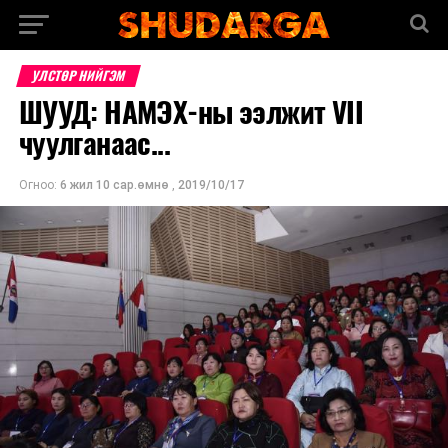
УЛСТӨР НИЙГЭМ
ШУУД: НАМЭХ-ны ээлжит VII
чуулганаас...
Огноо:
6 жил 10 сар.өмнө
,
2019/10/17