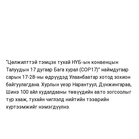
“Цөлжилттэй тэмцэх тухай НҮБ-ын конвенцын
Талуудын 17 дугаар Бага хурал (COP17)” наймдугаар
сарын 17-28-ны өдрүүдэд Улаанбаатар хотод зохион
байгуулагдана. Хурлын үеэр Нарантуул, Дүнжингарав,
Шинэ 100 айл худалдааны төвүүдийн авто зогсоолыг
түр хааж, тухайн чиглэлд нийтийн тээврийн
хүртээмжийг нэмэгдүүлнэ.