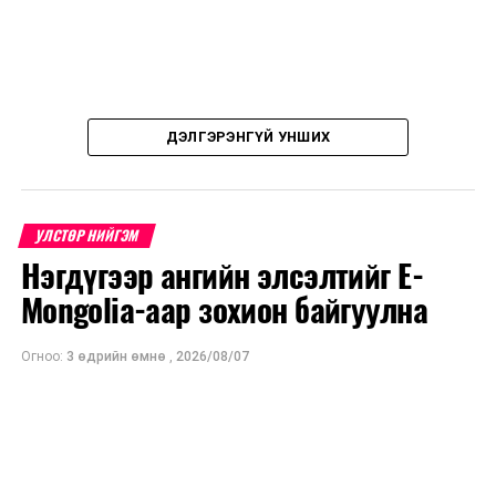
ДЭЛГЭРЭНГҮЙ УНШИХ
УЛСТӨР НИЙГЭМ
Нэгдүгээр ангийн элсэлтийг E-
Mongolia-аар зохион байгуулна
Огноо:
3 өдрийн өмнө
,
2026/08/07