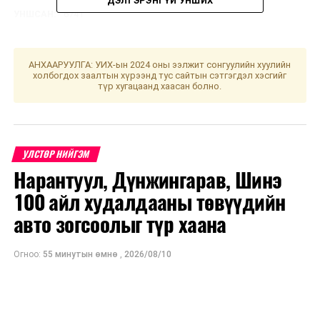
ДЭЛГЭРЭНГҮЙ УНШИХ
УНШСАН:
6741
ДАРААХ МЭДЭЭ
Үс шинээр үргээлгэх буюу засуулахад тохиромжгүй
АНХААРУУЛГА: УИХ-ын 2024 оны ээлжит сонгуулийн хуулийн
ӨМНӨХ МЭДЭЭ
холбогдох заалтын хүрээнд тус сайтын сэтгэгдэл хэсгийг
Д.Оюунбилэг: “Экспорт монголд” форум уул уурхайн
түр хугацаанд хаасан болно.
бус бүтээгдэхүүнийг дэлхийд экспортлох зорилготой
УЛСТӨР НИЙГЭМ
Нарантуул, Дүнжингарав, Шинэ
100 айл худалдааны төвүүдийн
авто зогсоолыг түр хаана
Огноо:
55 минутын өмнө
,
2026/08/10