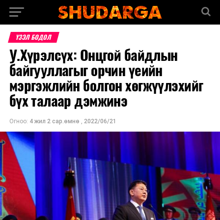
ҮЗЭЛ БОДОЛ
У.Хүрэлсүх: Онцгой байдлын
байгууллагыг орчин үеийн
мэргэжлийн болгон хөгжүүлэхийг
бүх талаар дэмжинэ
Огноо:
4 жил 2 сар.өмнө
,
2022/06/21