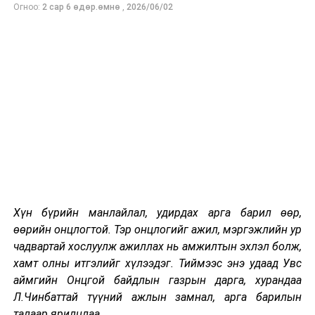
Та бүхэнд Монгол Улсын аюулгүй байдал, ард
Огноо:
2 сар 6 өдөр.өмнө
,
2026/06/02
иргэдийн амгалан тайван амьдралын нэгэн баталгаа
болсон Онцгой байдлын байгууллагын болон, тус
газрын харьяа Үндэсний аврах бригадын 55, Уул
уурхайн аврах 09 дүгээр ангийн 70 жилийн ойн
баярын мэнд хүргэе.
Одоогоос 18 жилийн өмнө эх орон, ард түмнийхээ
амар амгалан, аюулгүй байдлын төлөө зүтгэж ирсэн
Гал түймэртэй тэмцэх байгууллага, Иргэний
хамгаалалтын байгууллага, Улсын нөөцийн
байгууллага нэгдэн нэгэн тугийн дор жагсаж,
гамшгаас хамгаалах нэгдсэн тогтолцоонд
Хүн бүрийн манлайлал, удирдах арга барил өөр,
шилжсэнээр Онцгой байдлын байгууллага үүсэн
өөрийн онцлогтой. Тэр онцлогийг ажил, мэргэжлийн ур
байгуулагдсан билээ.
чадвартай хослуулж ажиллах нь амжилтын эхлэл болж,
хамт олны итгэлийг хүлээдэг. Тиймээс энэ удаад Увс
Эх орон, ард түмнээ гамшгийн аюул, эрсдлээс
аймгийн Онцгой байдлын газрын дарга, хурандаа
хамгаалахын төлөө алтан амиа зориулах тангарагтай,
Л.Чинбаттай түүний ажлын замнал, арга барилын
нэр хүнд, сахилга бат, ажил үйлсээрээ үлгэр дуурайл
талаар ярилцлаа.