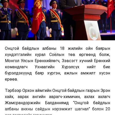
Онцгой байдлын албаны 18 жилийн ойн баярын
хүндэтгэлийн хурал Соёлын төв өргөөнд болж,
Монгол Улсын Ерөнхийлөгч, Зэвсэгт хүчний Ерөнхий
командлагч Ухнаагийн Хүрэлсүх нийт бие
бүрэлдэхүүнд баяр хүргэн, ажлын амжилт хүсэн
ерөөв.
Тэрбээр Орхон аймгийн Онцгой байдлын газрын Эрэн
хайх, аврах ангийн аврагч-химичин, ахлах ахлагч
Жамсрандоржийн Балданнямд “Онцгой байдлын
албаны анхны сайдын нэрэмжит шагнал” болон 20