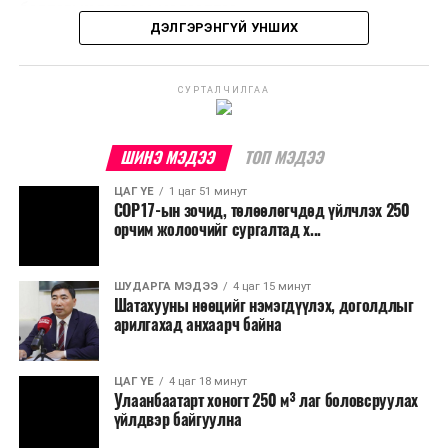
үйлдвэрлэх, нөөцийг дахин ашиглах чиглэлээр олон
бодлогын газраас мэдээллээ.
улсад өргөн ашиглаж байна.
ДЭЛГЭРЭНГҮЙ УНШИХ
СУРТАЛЧИЛГАА
ШИНЭ МЭДЭЭ
ТОП МЭДЭЭ
ЦАГ ҮЕ
1 цаг 51 минут
COP17-ын зочид, төлөөлөгчдөд үйлчлэх 250
орчим жолоочийг сургалтад х...
ШУДАРГА МЭДЭЭ
4 цаг 15 минут
Шатахууны нөөцийг нэмэгдүүлэх, доголдлыг
арилгахад анхаарч байна
ЦАГ ҮЕ
4 цаг 18 минут
Улаанбаатарт хоногт 250 м³ лаг боловсруулах
үйлдвэр байгуулна