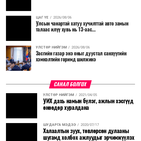
ЦАГ ҮЕ
2026/08/06
Улсын чанартай хатуу хучилттай авто замын
талаас илүү хувь нь 13-аас...
УЛСТӨР НИЙГЭМ
2026/08/06
Засгийн газар энэ оныг дуустал санхүүгийн
хэмнэлтийн горимд шилжинэ
САНАЛ БОЛГОХ
УЛСТӨР НИЙГЭМ
2021/04/05
УИХ дахь намын бүлэг, ажлын хэсгүүд
өнөөдөр хуралдана
ШУДАРГА МЭДЭЭ
2020/07/17
Халаалтын зуух, төвлөрсөн дулааны
шугамд холбох ажлуудыг эрчимжүүлэх