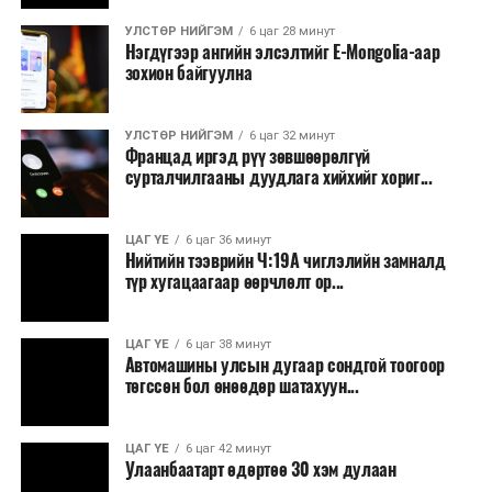
УЛСТӨР НИЙГЭМ
6 цаг 28 минут
Нэгдүгээр ангийн элсэлтийг E-Mongolia-аар
зохион байгуулна
УЛСТӨР НИЙГЭМ
6 цаг 32 минут
Францад иргэд рүү зөвшөөрөлгүй
сурталчилгааны дуудлага хийхийг хориг...
ЦАГ ҮЕ
6 цаг 36 минут
Нийтийн тээврийн Ч:19А чиглэлийн замналд
түр хугацаагаар өөрчлөлт ор...
ЦАГ ҮЕ
6 цаг 38 минут
Автомашины улсын дугаар сондгой тоогоор
төгссөн бол өнөөдөр шатахуун...
ЦАГ ҮЕ
6 цаг 42 минут
Улаанбаатарт өдөртөө 30 хэм дулаан