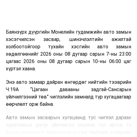
болон бусад өвчин үүсгэгч бичил биетнийг устгах
боломжтой.
Түүнчлэн шаталтын явцад үүсэх дулааныг цахилгаан
болон дулааны эрчим хүч үйлдвэрлэхэд ашиглаж
Баянзүрх дүүргийн Монелийн гудамжийн авто замын
болдог. Зарим технологийн хувьд шаталтын дараа
хэсэгчилсэн засвар, шинэчлэлтийн ажилтай
үлдэх үнснээс фосфор зэрэг ашигт эрдсийг сэргээн
холбоотойгоор тухайн хэсгийн авто замын
авах боломжтой аж.
хөдөлгөөнийг 2026 оны 08 дугаар сарын 7-ны 23:00
цагаас 2026 оны 08 дугаар сарын 10-ны 06:00 цаг
Япон, Герман, Швейцар, Нидерланд, Өмнөд Солонгос
хүртэл хаана.
зэрэг улс лаг хатаах, шатаах технологийг ашиглаж
байна. Тухайлбал, Германд лаг шатаах үйлдвэрээс
Энэ авто замаар дайран өнгөрдөг нийтийн тээврийн
гарсан үнснээс фосфор сэргээн авах технологи
Ч:19А “Цагаан давааны задгай-Сансарын
ашигладаг бол Нидерландад төвлөрсөн лаг
үйлчилгээний төв” чиглэлийн замналд түр хугацаагаар
боловсруулах үйлдвэрүүдээр дулаан, цахилгаан
өөрчлөлт орж байна.
эрчим хүч үйлдвэрлэдэг.
Авто замын засварын хугацаанд тус чиглэл дараах
Ийнхүү лаг хатаах, шатаах технологийг лагийн
зураглалын дагуу үйлчилгээ үзүүлэх тул иргэд та
эзлэхүүнийг бууруулахын зэрэгцээ эрчим хүч
бүхэн зорчилтоо төлөвлөнө үү
гэж Нийтийн тээврийн