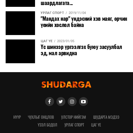
шаардлагата...
УРЛАГ СПОРТ
2019/11/04
"Мандах нар" үндэсний хэв маяг, орчин
үеийн хослол байна
ЦАГ ҮЕ
2023/01/05
Үс шинээр үргээлгэх буюу засуулбал
эд, мал арвидна
НҮҮР
ЧУХЛЫГ ОНЦЛОВ
УЛСТӨР НИЙГЭМ
ШУДАРГА МЭДЭЭ
ҮЗЭЛ БОДОЛ
УРЛАГ СПОРТ
ЦАГ ҮЕ