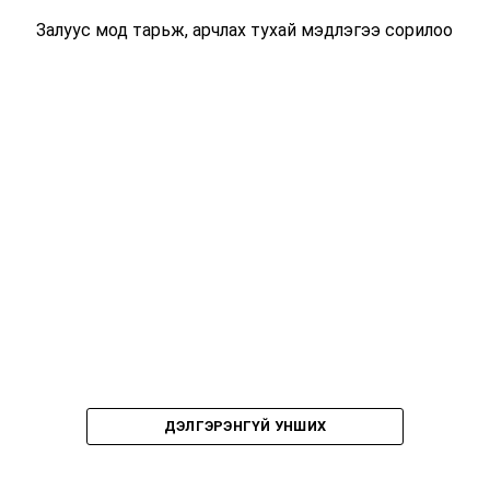
Залуус мод тарьж, арчлах тухай мэдлэгээ сорилоо
ДЭЛГЭРЭНГҮЙ УНШИХ
УНШСАН:
2167