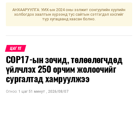
ДАРААХ МЭДЭЭ
Бордоо хэрхэн хийх вэ
АНХААРУУЛГА: УИХ-ын 2024 оны ээлжит сонгуулийн хуулийн
холбогдох заалтын хүрээнд тус сайтын сэтгэгдэл хэсгийг
түр хугацаанд хаасан болно.
ӨМНӨХ МЭДЭЭ
"Ногоон дуу хоолой" аянд нэгдэж тарьсан модоо
арчилж ургуулцгаая
ЦАГ ҮЕ
COP17-ын зочид, төлөөлөгчдөд
үйлчлэх 250 орчим жолоочийг
сургалтад хамруулжээ
Огноо:
1 цаг 51 минут
,
2026/08/07