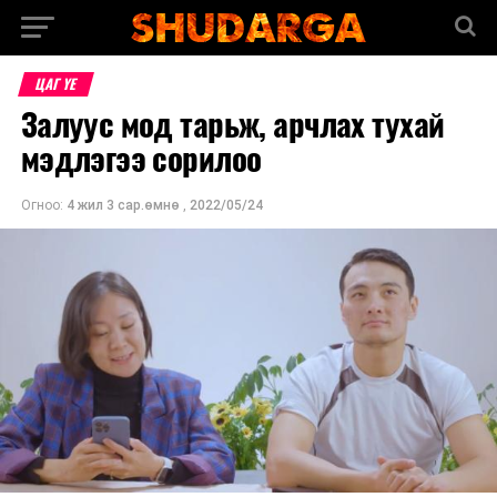
ЦАГ ҮЕ
Залуус мод тарьж, арчлах тухай
мэдлэгээ сорилоо
Огноо:
4 жил 3 сар.өмнө
,
2022/05/24