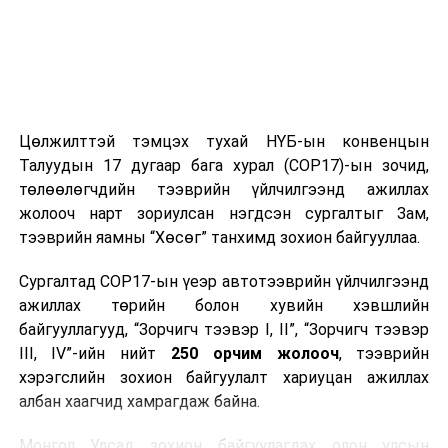
Цөлжилттэй тэмцэх тухай НҮБ-ын конвенцын
Талуудын 17 дугаар бага хурал (COP17)-ын зочид,
төлөөлөгчдийн тээврийн үйлчилгээнд ажиллах
жолооч нарт зориулсан нэгдсэн сургалтыг Зам,
тээврийн яамны “Хөсөг” танхимд зохион байгууллаа.
Сургалтад COP17-ын үеэр автотээврийн үйлчилгээнд
ажиллах төрийн болон хувийн хэвшлийн
байгууллагууд, “Зорчигч тээвэр I, II”, “Зорчигч тээвэр
III, IV”-ийн нийт
250 орчим жолооч
, тээврийн
хэрэгслийн зохион байгуулалт хариуцан ажиллах
албан хаагчид хамрагдаж байна.
Монгол Улсад зохион байгуулагдах олон улсын