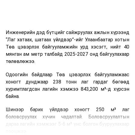
Мөн зам тээврийн осол, саатал болон бусад эрсдэл,
онцгой нөхцөл үүссэн үед авах арга хэмжээ, ачаалал
ихтэй нөхцөлд тайван, зөв, шуурхай шийдвэр гаргах,
Инженерийн дэд бүтцийг сайжруулах ажлын хүрээнд
өдөр тутмын ажлын бэлэн байдлыг хангах зэрэг
“Лаг хатаах, шатаах үйлдвэр”-ийг Улаанбаатар хотын
практик ур чадварыг сургалтын хөтөлбөрт тусгажээ.
Төв цэвэрлэх байгууламжийн урд хэсэгт, нийт 40
мянган ам метр талбайд 2025-2027 онд байгуулахаар
Сургалтыг танилцуулах лекц, асуулт-хариулт,
төлөвлөжээ.
жишээнд суурилсан сургалт, багаар ажиллах дасгал,
маршрут болон тээвэрлэлтийн урсгалын зураглалтай
Одоогийн байдлаар Төв цэвэрлэх байгууламжаас
танилцах, онцгой нөхцөлд ажиллах дадлага зэрэг
хоногт дунджаар 238 тонн лаг гардаг бөгөөд
онол, практик хосолсон хэлбэрээр зохион байгуулж
хуримтлагдсан лагийн хэмжээ 843,200 м³-д хүрсэн
байна.
байна.
Сургалтын үеэр COP17 олон улсын бага хурлыг
Шинээр барих үйлдвэр хоногт 250 м³ лаг
зохион байгуулах Үндэсний хорооны Ажлын алба,
боловсруулах хүчин чадалтай. Боловсруулалтын
Нийслэлийн тээврийн газар, Автотээврийн үндэсний
дараа лагийн хэмжээг 5-6 м³ үнс болгон бууруулахаар
төв болон Тээврийн цагдаагийн албаны холбогдох
тооцжээ.
албан хаагчид чиг үүргийнхээ хүрээнд мэдээлэл өгч,