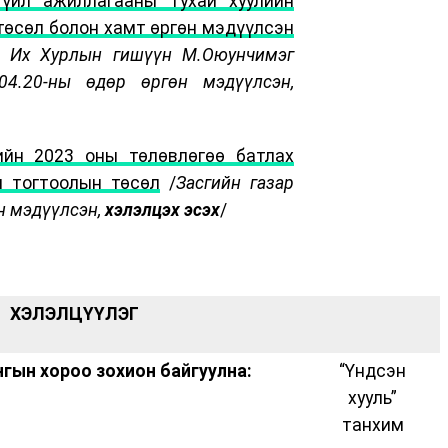
 үйл ажиллагааны тухай хуулийн
төсөл болон хамт өргөн мэдүүлсэн
 Их Хурлын гишүүн М.Оюунчимэг
4.20-ны өдөр өргөн мэдүүлсэн,
ийн 2023 оны төлөвлөгөө батлах
н тогтоолын төсөл
/
Засгийн газар
н мэдүүлсэн,
хэлэлцэх эсэх
/
ХЭЛЭЛЦҮҮЛЭГ
гын хороо зохион байгуулна:
“Үндсэн
хууль”
танхим