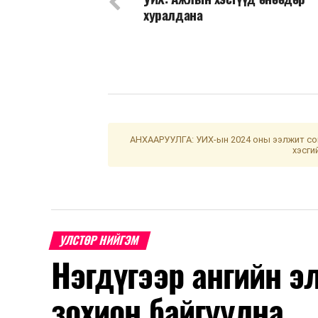
хуралдана
АНХААРУУЛГА: УИХ-ын 2024 оны ээлжит сон
хэсги
УЛСТӨР НИЙГЭМ
Нэгдүгээр ангийн э
зохион байгуулна