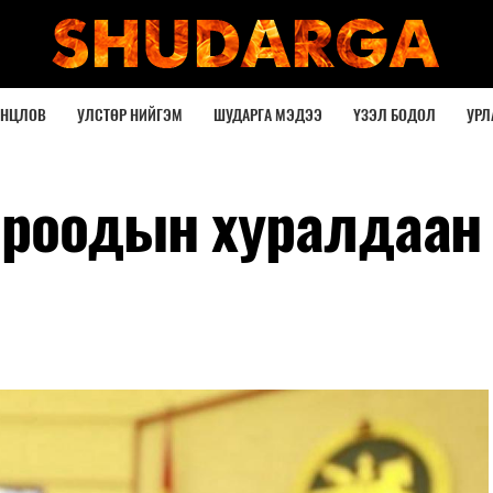
ОНЦЛОВ
УЛСТӨР НИЙГЭМ
ШУДАРГА МЭДЭЭ
ҮЗЭЛ БОДОЛ
УРЛ
ороодын хуралдаан