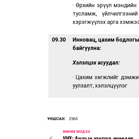
· Өрхийн эрүүл мэндийн
тусламж, үйлчилгээни
хэрэгжүүлэх арга хэмжэ
09.30
Инновац, цахим бодлогы
байгуулна:
Хэлэлцэх асуудал:
· Цахим хөгжлийг дэмжи
уулзалт, хэлэлцүүлэг
УНШСАН:
2565
ӨМНӨХ МЭДЭЭ
УИХ: Ажлын хэсгүүд өнөөдөр