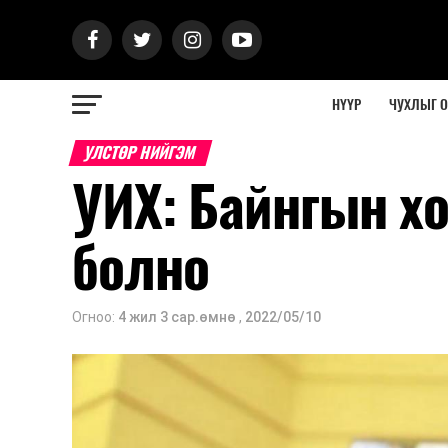
НҮҮР
ЧУХЛЫГ 
УЛСТӨР НИЙГЭМ
УИХ: Байнгын х
болно
Огноо:
4 жил 3 сар.өмнө
,
2022/05/10