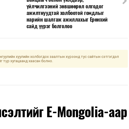
үйлчилгээний зөвшөөрөл олгодог
ажилтнуудтай холбоотой гомдлыг
нарийн шалгаж ажиллахыг Ерөнхий
сайд үүрэг болголоо
гуулийн хуулийн холбогдох заалтын хүрээнд тус сайтын сэтгэгдэл
йг түр хугацаанд хаасан болно.
лсэлтийг E-Mongolia-аар