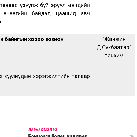
 төвөөс үзүүлж буй эрүүл мэндийн
й өнөөгийн байдал, цаашид авч
э
н байнгын хороо зохион
“Жанжин
Д.Сүхбаатар”
танхим
х хуулиудын хэрэгжилтийн талаар
ДАРААХ МЭДЭЭ
Байцаагч болон үйлдвэр,