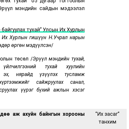
 өгөх тухай” 05 дугаар тогтоолын
Эрүүл мэндийн сайдын мэдээлэл
 байгуулах тухай” Улсын Их Хурлын
 Их Хурлын гишүүн Н.Учрал нарын
өдөр өргөн мэдүүлсэн
/
оолын төсөл /
Эрүүл мэндийн тухай,
 үйлчилгээний тухай хуулийн
д эх, нярайд үзүүлэх тусламж
хүртээмжийг сайжруулах санал,
сруулах үүрэг бүхий ажлын хэсэг
хөдөө аж ахуйн байнгын хорооны
“Их засаг”
танхим