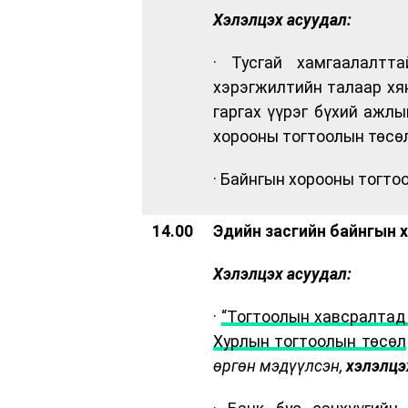
Хэлэлцэх асуудал:
· Тусгай хамгаалалтта
хэрэгжилтийн талаар хян
гаргах үүрэг бүхий ажлы
хорооны тогтоолын төсө
· Байнгын хорооны тогто
14.00
Эдийн засгийн байнгын 
Хэлэлцэх асуудал:
·
“Тогтоолын хавсралтад 
Хурлын тогтоолын төсөл
өргөн мэдүүлсэн,
хэлэлцэ