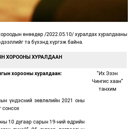
ороодын өнөөдөр /2022.05.10/ хуралдах хуралдааны
эдээллийг та бүхэнд хүргэж байна.
ЫН
ХОРООНЫ ХУРАЛДААН
нгын хорооны хуралдаан:
“Их Эзэн
Чингис хаан”
танхим
лын үндэсний зөвлөлийн 2021 оны
г сонсох
оны 10 дугаар сарын 19-ний өдрийн