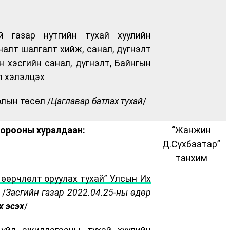
й газар нутгийн тухай хуулийн
алт шалгалт хийж, санал, дүгнэлт
н хэсгийн санал, дүгнэлт, Байнгын
л хэлэлцэх
олын төсөл /
Цаглавар батлах тухай
/
хорооны хуралдаан:
“Жанжин
Д.Сүхбаатар”
танхим
өөрчлөлт оруулах тухай” Улсын Их
/
Засгийн газар 2022.04.25-ны өдөр
х эсэх
/