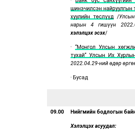
·
Банк бус санхүүгийн
шинэчилсэн найруулгын 
хуулийн төслүүд
/
Улсын
нарын 4 гишүүн 2022.0
хэлэлцэх эсэх
/
·
“Монгол Улсын хөгжл
тухай” Улсын Их Хурлы
2022.04.29-ний өдөр өргө
· Бусад
09.00
Нийгмийн бодлогын байн
Хэлэлцэх асуудал: