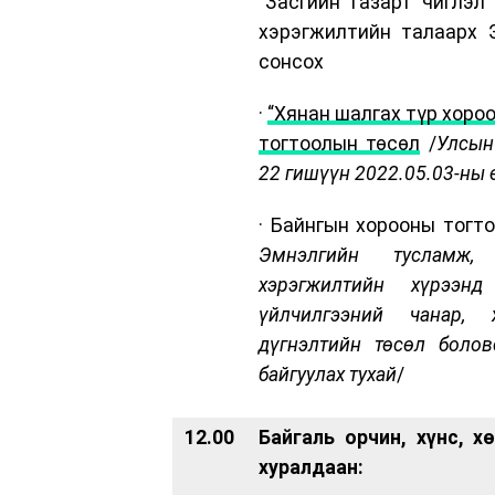
“Засгийн газарт чиглэл
хэрэгжилтийн талаарх 
сонсох
·
“Хянан шалгах түр хороо
тогтоолын төсөл
/
Улсын
22 гишүүн 2022.05.03-ны 
· Байнгын хорооны тогт
Эмнэлгийн тусламж,
хэрэгжилтийн хүрээн
үйлчилгээний чанар, 
дүгнэлтийн төсөл болов
байгуулах тухай
/
12.00
Байгаль орчин, хүнс, 
хуралдаан: