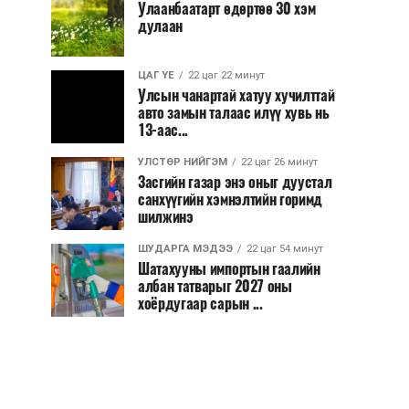
Улаанбаатарт өдөртөө 30 хэм
дулаан
ЦАГ ҮЕ
22 цаг 22 минут
Улсын чанартай хатуу хучилттай
авто замын талаас илүү хувь нь
13-аас...
УЛСТӨР НИЙГЭМ
22 цаг 26 минут
Засгийн газар энэ оныг дуустал
санхүүгийн хэмнэлтийн горимд
шилжинэ
ШУДАРГА МЭДЭЭ
22 цаг 54 минут
Шатахууны импортын гаалийн
албан татварыг 2027 оны
хоёрдугаар сарын ...