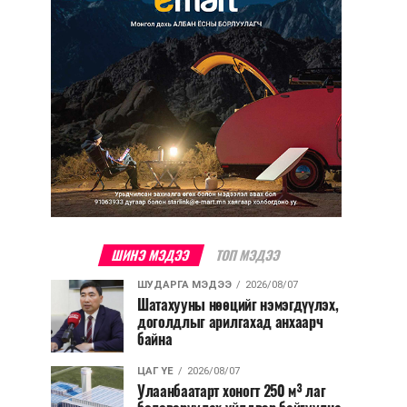
ШИНЭ МЭДЭЭ
ТОП МЭДЭЭ
ШУДАРГА МЭДЭЭ
2026/08/07
Шатахууны нөөцийг нэмэгдүүлэх,
доголдлыг арилгахад анхаарч
байна
ЦАГ ҮЕ
2026/08/07
Улаанбаатарт хоногт 250 м³ лаг