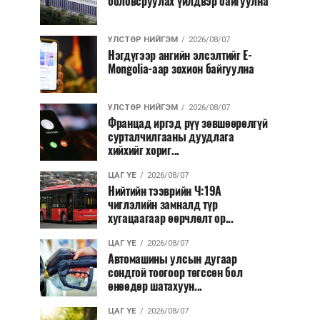
боловсруулах үйлдвэр байгуулна
УЛСТӨР НИЙГЭМ
2026/08/07
Нэгдүгээр ангийн элсэлтийг E-
Mongolia-аар зохион байгуулна
УЛСТӨР НИЙГЭМ
2026/08/07
Францад иргэд рүү зөвшөөрөлгүй
сурталчилгааны дуудлага
хийхийг хориг...
ЦАГ ҮЕ
2026/08/07
Нийтийн тээврийн Ч:19А
чиглэлийн замналд түр
хугацаагаар өөрчлөлт ор...
ЦАГ ҮЕ
2026/08/07
Автомашины улсын дугаар
сондгой тоогоор төгссөн бол
өнөөдөр шатахуун...
ЦАГ ҮЕ
2026/08/07