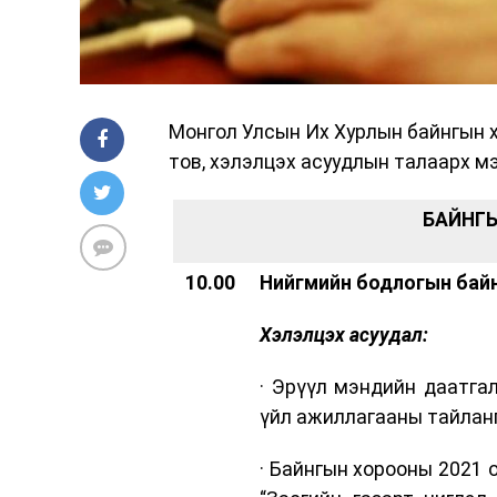
Монгол Улсын Их Хурлын байнгын х
тов, хэлэлцэх асуудлын талаарх м
БАЙНГ
10.00
Нийгмийн бодлогын бай
Хэлэлцэх асуудал:
· Эрүүл мэндийн даатга
үйл ажиллагааны тайлан
· Байнгын хорооны 2021 