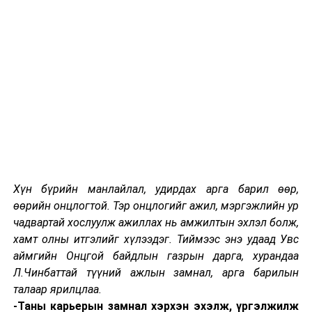
нэвтрүүлэхээс гадна бүх төрлийн тээврийн
хэрэгслийн зохион байгуулалтыг шинэчлэн, шинэ
тогтолцоогоор явах хэрэгтэй. Маш олон жилийн
турш, хэд хэдэн төрлийн тээврийн хэрэгслийг
судалсны эцэст LRT буюу хөнгөн галт тэргийг
сонгосон.
-Улаанбаатар хотод LRT биш, метро л
тохиромжтой гэж үзэх хүмүүс бий. Нөгөө талаас
иргэдийн дунд LRT нөгөө л метро шиг
замхрах вий гэсэн болгоомжлол байна. Ер нь
Хүн бүрийн манлайлал, удирдах арга барил өөр,
яагаад заавал LRT гэж. LRT метроноос ямар давуу
өөрийн онцлогтой. Тэр онцлогийг ажил, мэргэжлийн ур
талтай вэ?
чадвартай хослуулж ажиллах нь амжилтын эхлэл болж,
хамт олны итгэлийг хүлээдэг. Тиймээс энэ удаад Увс
-Өнгөрсөн жилүүдэд метро, дүүжин
аймгийн Онцгой байдлын газрын дарга, хурандаа
тээвэр, MRT, тусгай зориулалтын автобус, LRT гэх
Л.Чинбаттай түүний ажлын замнал, арга барилын
мэт олон судалгаа хийгдсэн. Мэдээж олон асуудлыг
талаар ярилцлаа.
судалж, харьцуулж байж зөв шийд гарна. Эдгээр
-Таны карьерын замнал хэрхэн эхэлж, үргэлжилж
судалгааны үр дүнд нийтийн тээврийн даацтай, том