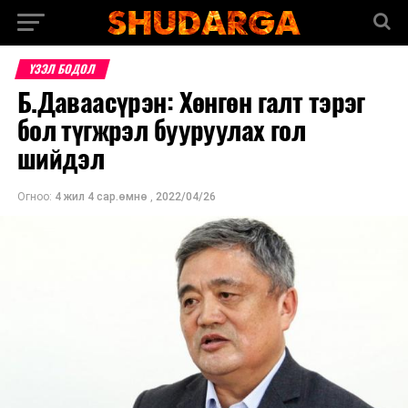
ҮЗЭЛ БОДОЛ
Б.Даваасүрэн: Хөнгөн галт тэрэг
бол түгжрэл бууруулах гол
шийдэл
Огноо:
4 жил 4 сар.өмнө
,
2022/04/26