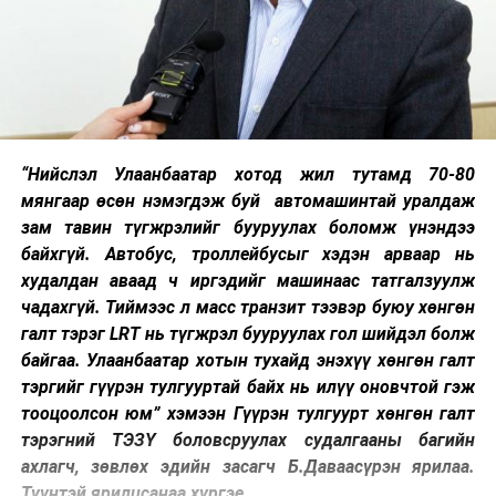
“Нийслэл Улаанбаатар хотод жил тутамд 70-80
мянгаар өсөн нэмэгдэж буй автомашинтай уралдаж
зам тавин түгжрэлийг бууруулах боломж үнэндээ
байхгүй. Автобус, троллейбусыг хэдэн арваар нь
худалдан аваад ч иргэдийг машинаас татгалзуулж
чадахгүй. Тиймээс л масс транзит тээвэр буюу хөнгөн
галт тэрэг LRT нь түгжрэл бууруулах гол шийдэл болж
байгаа. Улаанбаатар хотын тухайд энэхүү хөнгөн галт
тэргийг гүүрэн тулгууртай байх нь илүү оновчтой гэж
тооцоолсон юм” хэмээн Гүүрэн тулгуурт хөнгөн галт
тэрэгний ТЭЗҮ боловсруулах судалгааны багийн
ахлагч, зөвлөх эдийн засагч Б.Даваасүрэн ярилаа.
Түүнтэй ярилцсанаа хүргэе.