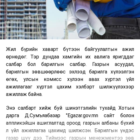
Жил бүрийн хаварт бүтээн байгуулалтын ажил
өрнөдөг. Тэр дундаа хамгийн их авлига яригддаг
салбар бол барилгын салбар. Газрын асуудал,
барилгын зөвшөөрлөөс эхлээд барилга хүлээлгэн
өгөх, улсын комисс хүлээн авах хүртэл үйл
ажиллагааг хүртэл цахим хэлбэрт шилжүүлэхээр
ажиллаж байна.
Энэ салбарт хийж буй шинэтгэлийн тухайд Хотын
дарга Д.Сумъяабазар "Egazar.gov.mn сайт болон
аппликэйшн ашиглалтад ороод газрын албаны бүхий
л үйл ажиллагаа цахимд шилжсэн. Барилгын үндэс
газар шүү дээ. Тиймээс газрын менежментээ зөв