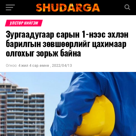
УЛСТӨР НИЙГЭМ
Зургаадугаар сарын 1-нээс эхлэн
барилгын зөвшөөрлийг цахимаар
олгохыг зорьж байна
Огноо:
4 жил 4 сар.өмнө
,
2022/04/13