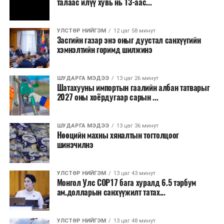
талаас илүү хувь нь 13-аас...
зэрэгцээ ажлын байр нэмэгдэх, жижиг, дунд
бизнесийн үйл ажиллагаа өргөжих, үл хөдлөх
УЛСТӨР НИЙГЭМ
12 цаг 58 минут
хөрөнгийн үнэ цэнэ өсөх зэрэг эдийн засгийн эерэг
Засгийн газар энэ оныг дуустал санхүүгийн
үр нөлөө үзүүлнэ гэж тооцсон байна.
хэмнэлтийн горимд шилжинэ
Трамвай нь цахилгаан эрчим хүчээр ажилладаг тул
ашиглалтын явцад агаар бохирдуулагч бодис шууд
ШУДАРГА МЭДЭЭ
13 цаг 26 минут
Шатахууны импортын гаалийн албан татварыг
ялгаруулахгүй. Иргэд хувийн автомашинаас их
2027 оны хоёрдугаар сарын ...
багтаамжийн нийтийн тээвэрт шилжсэнээр замын
хөдөлгөөний ачаалал, нүүрстөрөгчийн давхар исэл
ШУДАРГА МЭДЭЭ
13 цаг 36 минут
болон бусад хүлэмжийн хийн ялгарлыг бууруулах ач
Нөөцийн махны хяналтын тогтолцоог
холбогдолтой.
шинэчилнэ
Түгжрэлээс үүдэлтэй эдийн засгийн алдагдлыг
тооцоход нэг автомашин өдөрт дунджаар 2.5 цаг
УЛСТӨР НИЙГЭМ
13 цаг 43 минут
Монгол Улс COP17 бага хуралд 6.5 тэрбум
түгжрэлд саатахдаа 3.45 литр шатахууныг үр ашиггүй
ам.долларын санхүүжилт татах...
зарцуулдаг байна. Ингэснээр нэг жолооч өдөрт
8,238.6 төгрөг, жилд 1.7 сая гаруй төгрөгийн
шатахууны зардлыг зөвхөн түгжрэлд алддаг аж.
УЛСТӨР НИЙГЭМ
13 цаг 48 минут