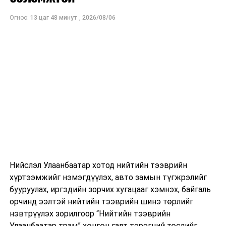
Огноо:
13 цаг 48 минут
,
2026/08/06
Нийслэл Улаанбаатар хотод нийтийн тээврийн
хүртээмжийг нэмэгдүүлэх, авто замын түгжрэлийг
бууруулах, иргэдийн зорчих хугацааг хэмнэх, байгаль
орчинд ээлтэй нийтийн тээврийн шинэ төрлийг
нэвтрүүлэх зорилгоор “Нийтийн тээврийн
Улаанбаатар трам” хөнгөн галт тэрэгний төслийг