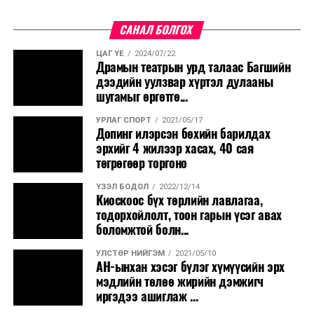
САНАЛ БОЛГОХ
ЦАГ ҮЕ
2024/07/22
Драмын театрын урд талаас Багшийн
дээдийн уулзвар хүртэл дулааны
шугамыг өргөтгө...
УРЛАГ СПОРТ
2021/05/17
Допинг илэрсэн бөхийн барилдах
эрхийг 4 жилээр хасах, 40 сая
төгрөгөөр торгоно
ҮЗЭЛ БОДОЛ
2022/12/14
Киоскоос бүх төрлийн лавлагаа,
тодорхойлолт, тоон гарын үсэг авах
боломжтой болн...
УЛСТӨР НИЙГЭМ
2021/05/10
АН-ынхан хэсэг бүлэг хүмүүсийн эрх
мэдлийн төлөө жирийн дэмжигч
иргэдээ ашиглаж ...