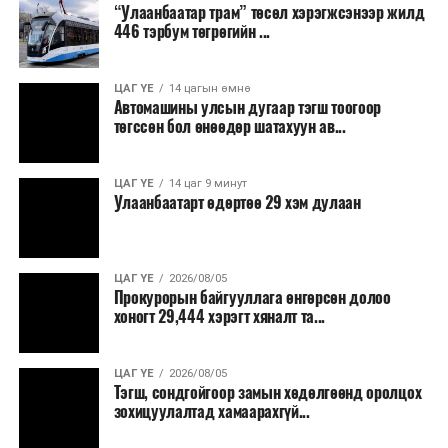
“Улаанбаатар трам” төсөл хэрэгжсэнээр жилд
446 тэрбум төгрөгийн ...
“Улаанбаатар трам” төсөл хэрэгжиж, авто замын
ачаалал буурснаар трассын дагуух автомашинуудын
шатахууны хэмнэлт жилд 446 тэрбум төгрөгт хүрэх
ЦАГ ҮЕ
14 цагын өмнө
Автомашины улсын дугаар тэгш тоогоор
боломжтой гэсэн тооцоог техник, эдийн засгийн
төгссөн бол өнөөдөр шатахуун ав...
үндэслэлд тусгажээ.
Төсөл хэрэгжсэнээр иргэдийн зорчих хугацаа
ЦАГ ҮЕ
14 цаг 9 минут
Улаанбаатарт өдөртөө 29 хэм дулаан
богиносож, түгжрэлээс үүдэлтэй эдийн засгийн
алдагдал буурахын зэрэгцээ аюулгүй, найдвартай,
тав тухтай, хүртээмжтэй нийтийн тээврийн шинэ
тогтолцоо бүрдэх ач холбогдолтой юм.
ЦАГ ҮЕ
2026/08/05
Прокурорын байгууллага өнгөрсөн долоо
хоногт 29,444 хэрэгт хяналт та...
ЦАГ ҮЕ
2026/08/05
Тэгш, сондгойгоор замын хөдөлгөөнд оролцох
зохицуулалтад хамаарахгүй...