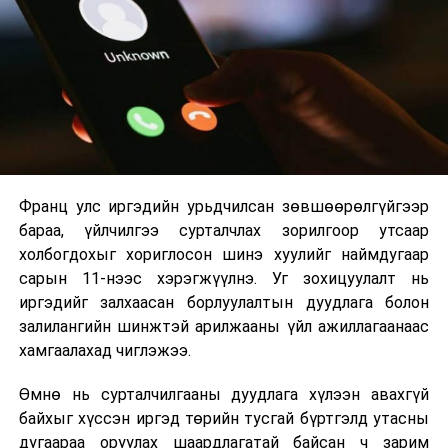
14.00
Мал, амьтны эрүүл
“Үндсэн
2026 оны 9 дүгээр сарын 1-нээс цахимаар
мэндийн тухай
хууль”
эхэлнэ.
хуулийн
танхимд
2026 оны 9 дүгээр сарын 14-нөөс танхимаар
хэрэгжилтийн
үргэлжилнэ.
талаарх хяналт
шалгалт хийж,
Оюутны дотуур байр
санал, дүгнэлт
гаргах үүрэг бүхий
Франц улс иргэдийн урьдчилсан зөвшөөрөлгүйгээр
2026 оны 9 дүгээр сарын 13-наас оюутнуудыг
Байгаль орчин,
бараа, үйлчилгээ сурталчлах зорилгоор утсаар
дотуур байранд оруулж эхэлнэ.
хүнс, хөдөө аж
холбогдохыг хориглосон шинэ хуулийг наймдугаар
Сургууль, цэцэрлэгийн үйл ажиллагааны
ахуйн байнгын
сарын 11-нээс хэрэгжүүлнэ. Уг зохицуулалт нь
зохицуулалт
хорооны ажлын
иргэдийг залхаасан борлуулалтын дуудлага болон
хэсгийн хуралдаан
залилангийн шинжтэй арилжааны үйл ажиллагаанаас
2026 оны 8 дугаар сарын 17–28-ны өдрүүдэд
хамгаалахад чиглэжээ.
нийслэлийн бүх сургууль, цэцэрлэгт ажлын
14.00
Зарим төрлийн
“Их засаг”
Өмнө нь сурталчилгааны дуудлага хүлээн авахгүй
байранд элсэлт, бүртгэл болон бусад аливаа
төрийн хяналт
танхимд
байхыг хүссэн иргэд төрийн тусгай бүртгэлд утасны
арга хэмжээ зохион байгуулахгүй болно.
шалгалтын үйл
дугаараа оруулах шаардлагатай байсан ч зарим
ажиллагааг түр