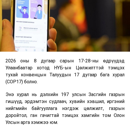
бодлогын байнгын
хорооны ажлын
дэд хэсгийн
хуралдаан
14.00
Биеийн тамир,
334 тоот
спортын тухай
өрөөнд
хуулийн хэрэгжилт,
2026 оны 8 дугаар сарын 17-28-ны өдрүүдэд
салбарын хөрөнгө
Улаанбаатар хотод НҮБ-ын Цөлжилттэй тэмцэх
оруулалт,
тухай конвенцын Талуудын 17 дугаар бага хурал
санхүүжилтийн
(COP17) болно.
талаар шалгаж
санал, дүгнэлт
Энэ хурал нь дэлхийн 197 улсын Засгийн газрын
гаргах,
гишүүд, эрдэмтэн судлаач, хувийн хэвшил, иргэний
шийдвэрийн төсөл
нийгмийн байгууллага нэгдэж цөлжилт, газрын
боловсруулах
доройтол, ган гачигтай тэмцэх хамгийн том Олон
Боловсрол, соёл,
Улсын арга хэмжээ юм.
шинжлэх ухаан,