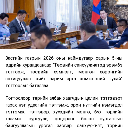
хэлэлцүүлэгт
нэгжийг 375 мянга хүртэлх еврогоор торгох
бэлтгэх үүрэг
боломжтой. Харин хэрэглэгч өөрөө зөвшөөрсөн,
бүхий Эдийн
эсвэл тухайн компанитай өмнө нь гэрээний
засгийн байнгын
харилцаатай бөгөөд шинэ үйлчилгээ санал болгож
хорооны ажлын
буй тохиолдолд хориг үйлчлэхгүй. Иргэд
хэсгийн хуралдаан
зөвшөөрөлгүй дуудлагын талаар төрийн цахим
хуудсаар мэдээлэх боломжтой.
16.00
Улсын Их Хурлын
“Үндсэн
Засгийн газрын 2026 оны наймдугаар сарын 5-ны
Шинэ хууль Францын зах зээлд үйлчилдэг гадаадын
даргын
хууль”
өдрийн хуралдаанаар “Төсвийн санхүүжилтэд эрэмбэ
дуудлагын төвүүдэд нөлөөлөхөөр байна. Тухайлбал,
захирамжаар
танхимд
тогтоож, төсвийн хэмнэлт, мөнгөн хөрөнгийн
Мароккогийн дуудлагын төвүүдийн орлогын 80 гаруй
байгуулагдсан
зохицуулалт хийх зарим арга хэмжээний тухай”
хувь Францын зах зээлээс бүрддэг бөгөөд тус улсын
Олон улсын
тогтоолыг баталлаа.
40–50 мянган ажлын байр эрсдэлд орж болзошгүйг
хямралт нөхцөл
Мароккогийн хөдөлмөр эрхлэлтийн сайд мэдэгджээ.
байдлаас үүдэлтэй
Тогтоолоор төрийн албан хаагчдын цалин, тэтгэвэрт
гол нэр төрлийн
гарах нэг удаагийн тэтгэмж, орон нутгийн нэмэгдэл
бараа,
тэтгэмж, тэтгэвэр, хүүхдийн мөнгө, бүх төрлийн
бүтээгдэхүүний
халамж, сургууль, цэцэрлэг болон сургалтын
үнийн өсөлт,
байгууллагын урсгал засвар, санхүүжилт, төрийн