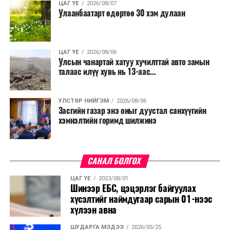
ЦАГ ҮЕ
2026/08/07
Улаанбаатарт өдөртөө 30 хэм дулаан
ЦАГ ҮЕ
2026/08/06
Улсын чанартай хатуу хучилттай авто замын
талаас илүү хувь нь 13-аас...
УЛСТӨР НИЙГЭМ
2026/08/06
Засгийн газар энэ оныг дуустал санхүүгийн
хэмнэлтийн горимд шилжинэ
САНАЛ БОЛГОХ
ЦАГ ҮЕ
2023/08/01
Шинээр ЕБС, цэцэрлэг байгуулах
хүсэлтийг наймдугаар сарын 01-нээс
хүлээн авна
ШУДАРГА МЭДЭЭ
2026/05/25