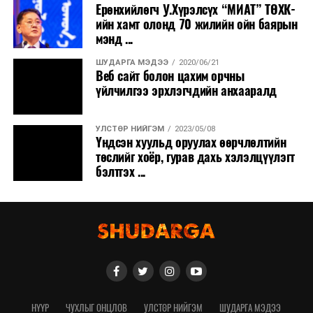
Ерөнхийлөгч У.Хүрэлсүх “МИАТ” ТӨХК-
ийн хамт олонд 70 жилийн ойн баярын
мэнд ...
ШУДАРГА МЭДЭЭ
2020/06/21
Веб сайт болон цахим орчны
үйлчилгээ эрхлэгчдийн анхааралд
УЛСТӨР НИЙГЭМ
2023/05/08
Үндсэн хуульд оруулах өөрчлөлтийн
төслийг хоёр, гурав дахь хэлэлцүүлэгт
бэлтгэх ...
НҮҮР
ЧУХЛЫГ ОНЦЛОВ
УЛСТӨР НИЙГЭМ
ШУДАРГА МЭДЭЭ