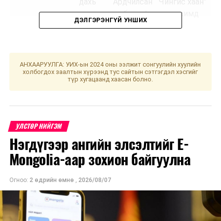
дахь Ардчилсан
Чингис хаан”
намын бүлгийн
танхимд
ДЭЛГЭРЭНГҮЙ УНШИХ
хуралдаан
АЖЛЫН ХЭСГИЙН ХУРАЛДААН
АНХААРУУЛГА: УИХ-ын 2024 оны ээлжит сонгуулийн хуулийн
холбогдох заалтын хүрээнд тус сайтын сэтгэгдэл хэсгийг
11.00
Тагнуулын
“Их засаг”
түр хугацаанд хаасан болно.
байгууллагын тухай
танхимд
хуульд нэмэлт,
өөрчлөлт оруулах
тухай хуулийн
УЛСТӨР НИЙГЭМ
төсөл болон хамт
Нэгдүгээр ангийн элсэлтийг E-
өргөн мэдүүлсэн
Mongolia-аар зохион байгуулна
хуулийн
төслүүдийг
Огноо:
2 өдрийн өмнө
,
2026/08/07
хэлэлцүүлэгт
бэлтгэх үүрэг
бүхий Аюулгүй
байдал, гадаад