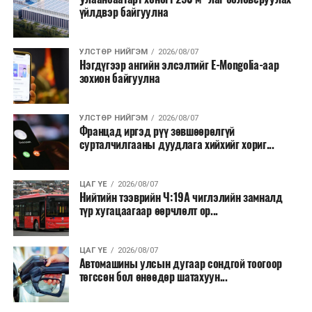
ӨМНӨХ МЭДЭЭ
үйлдвэр байгуулна
салбар бүрдээ урсгал зардлыг 20 хувиар бууруулах,
Улаанбаатарт өдөртөө 4 хэм дулаан
нөхөн томилгоо хийхгүй байх, аялал, амралт, зугаалга,
хамт олны урлаг, спортын арга хэмжээг зохион
УЛСТӨР НИЙГЭМ
2026/08/07
байгуулахгүй байх, төрийн албанд шинэ орон тоо бий
Нэгдүгээр ангийн элсэлтийг E-Mongolia-аар
зохион байгуулна
болгохгүй байх, эрчим хүчний хэрэглээг хэмнэх, хурал,
сургалтыг цахим хэлбэрт шилжүүлэх, төрийн албан
хаагчдыг зарим өдрүүдэд цахимаар ажиллуулах арга
УЛСТӨР НИЙГЭМ
2026/08/07
хэмжээг үргэлжлүүлэхийг үүрэг болголоо.
Францад иргэд рүү зөвшөөрөлгүй
сурталчилгааны дуудлага хийхийг хориг...
Төсвийн сахилга бат сайжирч, эдийн засгийн нөхцөл
байдал хэвийн болсон тохиолдолд эдгээр
ЦАГ ҮЕ
2026/08/07
хязгаарлалтыг үе шаттайгаар сулруулах юм.
Нийтийн тээврийн Ч:19А чиглэлийн замналд
түр хугацаагаар өөрчлөлт ор...
ЦАГ ҮЕ
2026/08/07
Автомашины улсын дугаар сондгой тоогоор
төгссөн бол өнөөдөр шатахуун...