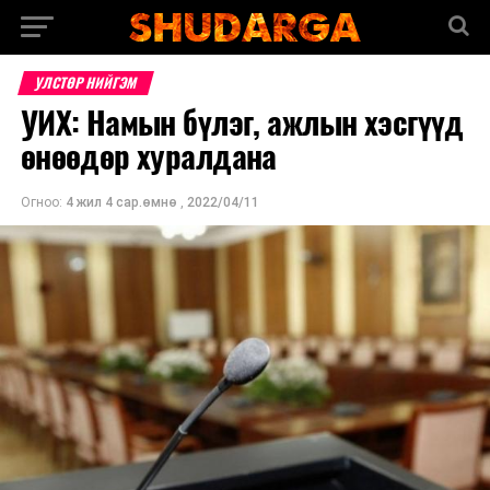
УЛСТӨР НИЙГЭМ
УИХ: Намын бүлэг, ажлын хэсгүүд
өнөөдөр хуралдана
Огноо:
4 жил 4 сар.өмнө
,
2022/04/11