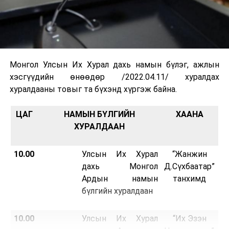
Монгол Улсын Их Хурал дахь намын бүлэг, ажлын
хэсгүүдийн өнөөдөр /2022.04.11/ хуралдах
хуралдааны товыг та бүхэнд хүргэж байна.
ЦАГ
НАМЫН БҮЛГИЙН
ХААНА
ХУРАЛДААН
10.00
Улсын Их Хурал
“Жанжин
дахь Монгол
Д.Сүхбаатар”
Ардын намын
танхимд
бүлгийн хуралдаан
10.00
Улсын Их Хурал
“Их Эзэн