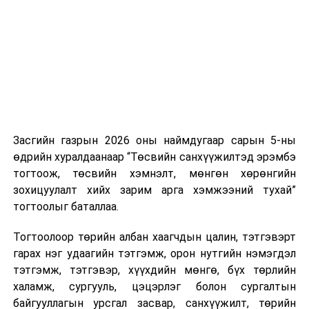
нэгжийг 375 мянга хүртэлх еврогоор торгох
боломжтой. Харин хэрэглэгч өөрөө зөвшөөрсөн,
эсвэл тухайн компанитай өмнө нь гэрээний
харилцаатай бөгөөд шинэ үйлчилгээ санал болгож
буй тохиолдолд хориг үйлчлэхгүй. Иргэд
зөвшөөрөлгүй дуудлагын талаар төрийн цахим
хуудсаар мэдээлэх боломжтой.
Засгийн газрын 2026 оны наймдугаар сарын 5-ны
Шинэ хууль Францын зах зээлд үйлчилдэг гадаадын
өдрийн хуралдаанаар “Төсвийн санхүүжилтэд эрэмбэ
дуудлагын төвүүдэд нөлөөлөхөөр байна. Тухайлбал,
тогтоож, төсвийн хэмнэлт, мөнгөн хөрөнгийн
Мароккогийн дуудлагын төвүүдийн орлогын 80 гаруй
зохицуулалт хийх зарим арга хэмжээний тухай”
хувь Францын зах зээлээс бүрддэг бөгөөд тус улсын
тогтоолыг баталлаа.
40–50 мянган ажлын байр эрсдэлд орж болзошгүйг
Мароккогийн хөдөлмөр эрхлэлтийн сайд мэдэгджээ.
Тогтоолоор төрийн албан хаагчдын цалин, тэтгэвэрт
гарах нэг удаагийн тэтгэмж, орон нутгийн нэмэгдэл
тэтгэмж, тэтгэвэр, хүүхдийн мөнгө, бүх төрлийн
халамж, сургууль, цэцэрлэг болон сургалтын
байгууллагын урсгал засвар, санхүүжилт, төрийн