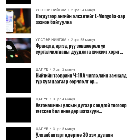
Зайлшгүй шаардлагагүй тоног төхөөрөмж,
УЛСТӨР НИЙГЭМ
2 цаг 54 минут
тавилга, автомашин худалдан авах;
Нэгдүгээр ангийн элсэлтийг E-Mongolia-аар
зохион байгуулна
Батлан хамгаалах, хууль зүйн салбараас бусад
сургалт, дадлага;
УЛСТӨР НИЙГЭМ
2 цаг 58 минут
Хуулиар заавал мэдээлэхээс бусад кино,
Францад иргэд рүү зөвшөөрөлгүй
контент, хэвлэлийн зардал;
сурталчилгааны дуудлага хийхийг хориг...
Заавал олгохоос бусад тэтгэмж, урамшуулал.
ЦАГ ҮЕ
3 цаг 2 минут
Санхүүгийн хэмнэлтийн горимыг 2026 оны
Нийтийн тээврийн Ч:19А чиглэлийн замналд
арванхоёрдугаар сарын 31 хүртэл мөрдөнө. Харин
түр хугацаагаар өөрчлөлт ор...
эрүүл мэндийн салбар уг хэмнэлтийн горимд
хамрагдахгүй бөгөөд цэцэрлэг, сургуулийн хүүхдийн
ЦАГ ҮЕ
3 цаг 4 минут
эрт илрүүлэг, вакцинжуулалт, томуу, томуу төст
Автомашины улсын дугаар сондгой тоогоор
өвчний эсрэг арга хэмжээ зэрэг зайлшгүй
төгссөн бол өнөөдөр шатахуун...
шаардлагатай ажлууд төлөвлөгөөний дагуу
үргэлжилнэ гэж Ерөнхий сайд Н.Учрал онцоллоо.
ЦАГ ҮЕ
3 цаг 8 минут
Улаанбаатарт өдөртөө 30 хэм дулаан
Мөн бүх шатны төсвийн ерөнхийлөн захирагч нарт