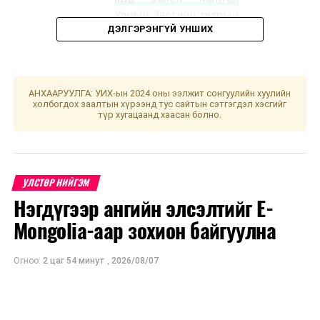
Улсын Засгийн газрын
ДЭЛГЭРЭНГҮЙ УНШИХ
2020-2024 оны үйл
ажиллагааны
хөтөлбөрийн 2021
оны хэрэгжил
т /
АНХААРУУЛГА: УИХ-ын 2024 оны ээлжит сонгуулийн хуулийн
Засгийн газар
холбогдох заалтын хүрээнд тус сайтын сэтгэгдэл хэсгийг
түр хугацаанд хаасан болно.
2022.03.15-ны өдөр
өргөн мэдүүлсэн
/
·
“Тогтоолын
УЛСТӨР НИЙГЭМ
хавсралтыг шинэчлэн
батлах тухай” Улсын
Нэгдүгээр ангийн элсэлтийг E-
Их Хурлын тогтоолын
Mongolia-аар зохион байгуулна
төсөл
/
Засгийн газар
2022.01.05-ны өдөр
Огноо:
2 цаг 54 минут
,
2026/08/07
өргөн мэдүүлсэн,
хэлэлцэх эсэх
/
· “Монгол Улсын