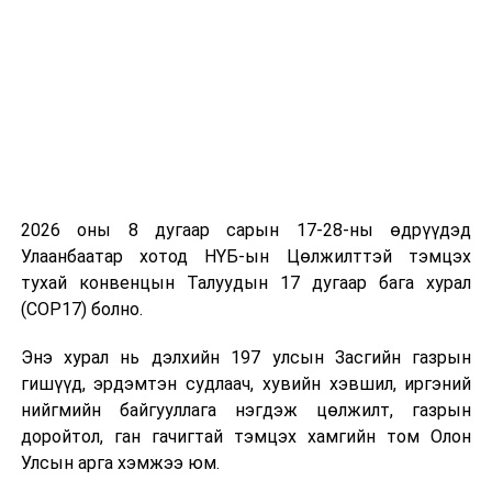
эрдэнэсийн сангийн
үндсэн сангийн
орлого, үндсэн болон
гүйлгээний сангийн
зарлагын 2022 оны
төсвийн тухай” Улсын
Их Хурлын тогтоолын
төсөл /
Монголбанк
2026 оны 8 дугаар сарын 17-28-ны өдрүүдэд
2021.12.28-ны өдөр
Улаанбаатар хотод НҮБ-ын Цөлжилттэй тэмцэх
ирүүлсэн,
хаалттай
/
тухай конвенцын Талуудын 17 дугаар бага хурал
(COP17) болно.
· Ерөнхий сайдын
мэдээлэл: Эрдэс
Энэ хурал нь дэлхийн 197 улсын Засгийн газрын
баялгийн салбарын
гишүүд, эрдэмтэн судлаач, хувийн хэвшил, иргэний
хөгжлийн бодлого,
нийгмийн байгууллага нэгдэж цөлжилт, газрын
шинэчлэл, авч
доройтол, ган гачигтай тэмцэх хамгийн том Олон
хэрэгжүүлэх арга
Улсын арга хэмжээ юм.
хэмжээний талаар