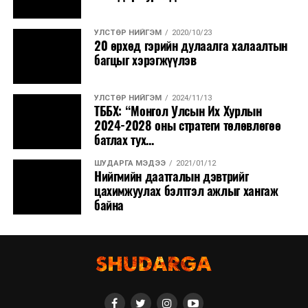
УЛСТӨР НИЙГЭМ
2020/10/23
20 өрхөд гэрийн дулаалга халаалтын
багцыг хэрэгжүүлэв
УЛСТӨР НИЙГЭМ
2024/11/13
ТББХ: “Монгол Улсын Их Хурлын
2024-2028 оны стратеги төлөвлөгөө
батлах тух...
ШУДАРГА МЭДЭЭ
2021/01/12
Нийгмийн даатгалын дэвтрийг
цахимжуулах бэлтгэл ажлыг хангаж
байна