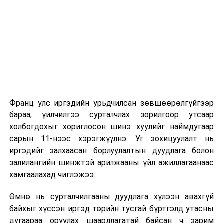
2026 оны 9 дүгээр сарын 1-нээс цахимаар
эхэлнэ.
2026 оны 9 дүгээр сарын 14-нөөс танхимаар
үргэлжилнэ.
Оюутны дотуур байр
Франц улс иргэдийн урьдчилсан зөвшөөрөлгүйгээр
2026 оны 9 дүгээр сарын 13-наас оюутнуудыг
бараа, үйлчилгээ сурталчлах зорилгоор утсаар
дотуур байранд оруулж эхэлнэ.
холбогдохыг хориглосон шинэ хуулийг наймдугаар
Сургууль, цэцэрлэгийн үйл ажиллагааны
сарын 11-нээс хэрэгжүүлнэ. Уг зохицуулалт нь
зохицуулалт
иргэдийг залхаасан борлуулалтын дуудлага болон
залилангийн шинжтэй арилжааны үйл ажиллагаанаас
2026 оны 8 дугаар сарын 17–28-ны өдрүүдэд
хамгаалахад чиглэжээ.
нийслэлийн бүх сургууль, цэцэрлэгт ажлын
Өмнө нь сурталчилгааны дуудлага хүлээн авахгүй
байранд элсэлт, бүртгэл болон бусад аливаа
байхыг хүссэн иргэд төрийн тусгай бүртгэлд утасны
арга хэмжээ зохион байгуулахгүй болно.
дугаараа оруулах шаардлагатай байсан ч зарим