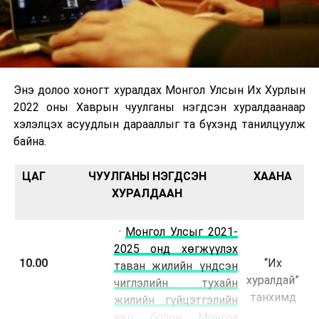
Энэ долоо хоногт хуралдах Монгол Улсын Их Хурлын
2022 оны Хаврын чуулганы нэгдсэн хуралдаанаар
хэлэлцэх асуудлын дарааллыг та бүхэнд танилцуулж
байна.
ЦАГ
ЧУУЛГАНЫ НЭГДСЭН
ХААНА
ХУРАЛДААН
·
Монгол Улсыг 2021-
2025 онд хөгжүүлэх
10.00
“Их
таван жилийн үндсэн
хуралдай”
чиглэлийн тухайн
танхимд
жилийн гүйцэтгэлийн
явц болон Монгол