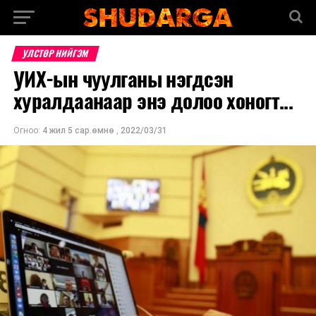
УЛСТӨР НИЙГЭМ
УИХ-ын чуулганы нэгдсэн
хуралдаанаар энэ долоо хоногт...
Огноо:
4 жил 5 сар.өмнө
,
2022/03/31