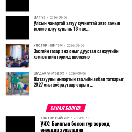
салбар бүрдээ урсгал зардлыг 20 хувиар бууруулах,
нөхөн томилгоо хийхгүй байх, аялал, амралт, зугаалга,
ЦАГ ҮЕ
2026/08/06
хамт олны урлаг, спортын арга хэмжээг зохион
Улсын чанартай хатуу хучилттай авто замын
байгуулахгүй байх, төрийн албанд шинэ орон тоо бий
талаас илүү хувь нь 13-аас...
болгохгүй байх, эрчим хүчний хэрэглээг хэмнэх, хурал,
сургалтыг цахим хэлбэрт шилжүүлэх, төрийн албан
УЛСТӨР НИЙГЭМ
2026/08/06
хаагчдыг зарим өдрүүдэд цахимаар ажиллуулах арга
Засгийн газар энэ оныг дуустал санхүүгийн
хэмжээг үргэлжлүүлэхийг үүрэг болголоо.
хэмнэлтийн горимд шилжинэ
Төсвийн сахилга бат сайжирч, эдийн засгийн нөхцөл
ШУДАРГА МЭДЭЭ
2026/08/06
байдал хэвийн болсон тохиолдолд эдгээр
Шатахууны импортын гаалийн албан татварыг
хязгаарлалтыг үе шаттайгаар сулруулах юм.
2027 оны хоёрдугаар сарын ...
САНАЛ БОЛГОХ
УЛСТӨР НИЙГЭМ
2023/01/11
УИХ: Байнгын болон түр хороод
өнөөдөр хуралдана