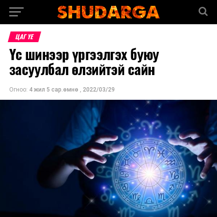
ЦАГ ҮЕ
Үс шинээр үргээлгэх буюу
засуулбал өлзийтэй сайн
Огноо:
4 жил 5 сар.өмнө
,
2022/03/29