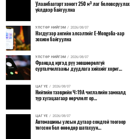
Улаанбаатарт хоногт 250 м³ лаг боловсруулах
үйлдвэр байгуулна
УЛСТӨР НИЙГЭМ
2026/08/07
Нэгдүгээр ангийн элсэлтийг E-Mongolia-аар
зохион байгуулна
УЛСТӨР НИЙГЭМ
2026/08/07
Францад иргэд рүү зөвшөөрөлгүй
сурталчилгааны дуудлага хийхийг хориг...
ЦАГ ҮЕ
2026/08/07
Нийтийн тээврийн Ч:19А чиглэлийн замналд
түр хугацаагаар өөрчлөлт ор...
ЦАГ ҮЕ
2026/08/07
Автомашины улсын дугаар сондгой тоогоор
төгссөн бол өнөөдөр шатахуун...