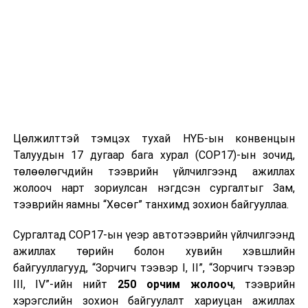
Цөлжилттэй тэмцэх тухай НҮБ-ын конвенцын
Талуудын 17 дугаар бага хурал (COP17)-ын зочид,
төлөөлөгчдийн тээврийн үйлчилгээнд ажиллах
жолооч нарт зориулсан нэгдсэн сургалтыг Зам,
тээврийн яамны “Хөсөг” танхимд зохион байгууллаа.
Сургалтад COP17-ын үеэр автотээврийн үйлчилгээнд
ажиллах төрийн болон хувийн хэвшлийн
байгууллагууд, “Зорчигч тээвэр I, II”, “Зорчигч тээвэр
III, IV”-ийн нийт
250 орчим жолооч
, тээврийн
хэрэгслийн зохион байгуулалт хариуцан ажиллах