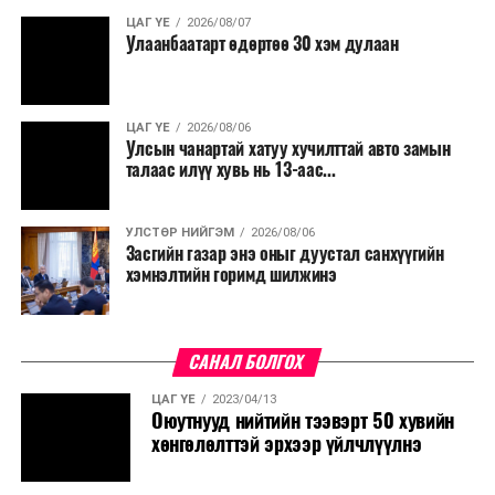
ЦАГ ҮЕ
2026/08/07
Улаанбаатарт өдөртөө 30 хэм дулаан
ЦАГ ҮЕ
2026/08/06
Улсын чанартай хатуу хучилттай авто замын
талаас илүү хувь нь 13-аас...
УЛСТӨР НИЙГЭМ
2026/08/06
Засгийн газар энэ оныг дуустал санхүүгийн
хэмнэлтийн горимд шилжинэ
САНАЛ БОЛГОХ
ЦАГ ҮЕ
2023/04/13
Оюутнууд нийтийн тээвэрт 50 хувийн
хөнгөлөлттэй эрхээр үйлчлүүлнэ