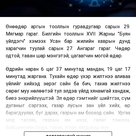
Өнөөдөр аргын тооллын гуравдугаар сарын 29.
Мягмар гараг. Билгийн тооллын XVII Жарны "Буян
үйлдэгч" хэмээх Усан бар жилийн хаврын дунд
харагчин туулай сарын 27. Ангараг гараг. Чөдөр
одтой, таван шар мэнгэтэй, цагаагчин могой өдөр.
Өдрийн наран 6 цаг 37 минутад мандан, 19 цаг 17
минутад жаргана. Тухайн өдөр үхэр жилтнээ аливаа
үйлийг хийхэд эерэг сайн ба бич, тахиа жилтнээ
сөрөг муу нөлөөтэй тул элдэв үйлд хянамгай хандаж,
биеэ энхрийлүүштэй. Эл өдөр гэмтнийг шийтгэх, сүм
дуганыг сэргээх, газар лусын зан үйл хийх, өр
барагдуулах, буг дарах, газрын ам бооход сайн. Ургаа
мод таслах, газрын ам нээх, гөлөг тэжээх,
байшингийн суурь тавих, угаал үйлдэхэд муу.