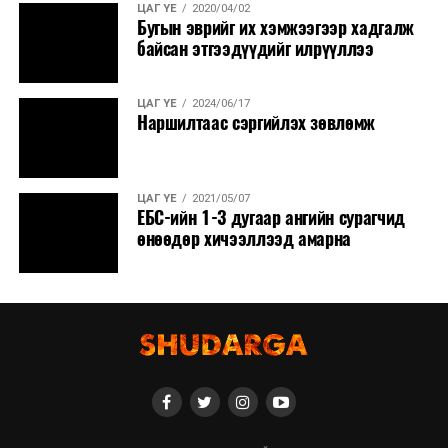
ЦАГ ҮЕ
2020/04/02
Бугын эврийг их хэмжээгээр хадгалж
байсан этгээдүүдийг илрүүллээ
ЦАГ ҮЕ
2024/06/17
Наршилтаас сэргийлэх зөвлөмж
ЦАГ ҮЕ
2021/05/07
ЕБС-ийн 1-3 дугаар ангийн сурагчид
өнөөдөр хичээллээд амарна