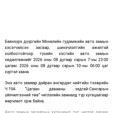
зориулалттай. Лагийг өндөр температурт шатааснаар
эзлэхүүн нь 90 хүртэл хувиар буурч, бактери, вирус
болон бусад өвчин үүсгэгч бичил биетнийг устгах
боломжтой.
Түүнчлэн шаталтын явцад үүсэх дулааныг цахилгаан
болон дулааны эрчим хүч үйлдвэрлэхэд ашиглаж
Баянзүрх дүүргийн Монелийн гудамжийн авто замын
болдог. Зарим технологийн хувьд шаталтын дараа
хэсэгчилсэн засвар, шинэчлэлтийн ажилтай
үлдэх үнснээс фосфор зэрэг ашигт эрдсийг сэргээн
холбоотойгоор тухайн хэсгийн авто замын
авах боломжтой аж.
хөдөлгөөнийг 2026 оны 08 дугаар сарын 7-ны 23:00
цагаас 2026 оны 08 дугаар сарын 10-ны 06:00 цаг
Япон, Герман, Швейцар, Нидерланд, Өмнөд Солонгос
хүртэл хаана.
зэрэг улс лаг хатаах, шатаах технологийг ашиглаж
байна. Тухайлбал, Германд лаг шатаах үйлдвэрээс
Энэ авто замаар дайран өнгөрдөг нийтийн тээврийн
гарсан үнснээс фосфор сэргээн авах технологи
Ч:19А “Цагаан давааны задгай-Сансарын
ашигладаг бол Нидерландад төвлөрсөн лаг
үйлчилгээний төв” чиглэлийн замналд түр хугацаагаар
боловсруулах үйлдвэрүүдээр дулаан, цахилгаан
өөрчлөлт орж байна.
эрчим хүч үйлдвэрлэдэг.
Авто замын засварын хугацаанд тус чиглэл дараах