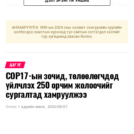
ДЭЛГЭРЭНГҮЙ УНШИХ
Өдрийн сайн цаг нь үхэр, луу, морь, хонь, нохой, гахай
болой. Хол газар яваар одогсод баруун хойд зүгт
мөрөө гаргавал зохистой. Үс шинээр үргээлгэх буюу
засуулбал өлзийтэй сайн хэмээжээ.
АНХААРУУЛГА: УИХ-ын 2024 оны ээлжит сонгуулийн хуулийн
холбогдох заалтын хүрээнд тус сайтын сэтгэгдэл хэсгийг
түр хугацаанд хаасан болно.
УНШСАН:
2577
ДАРААХ МЭДЭЭ
Дархлаажуулалтын цэгүүд 09:00-16:00 цаг хүртэл
ажиллана
ЦАГ ҮЕ
COP17-ын зочид, төлөөлөгчдөд
ӨМНӨХ МЭДЭЭ
Японд Эссэ бичлэгийн уралдаан боллоо
үйлчлэх 250 орчим жолоочийг
сургалтад хамруулжээ
Огноо:
1 өдрийн өмнө
,
2026/08/07