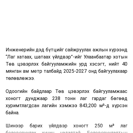
холбогдох байгууллагуудын уялдаа холбоо, аюулгүй
ажиллагааны чиглэлээр жолооч нарыг сургалт, арга
зүйгээр хангаж байна.
Мөн зам тээврийн осол, саатал болон бусад эрсдэл,
онцгой нөхцөл үүссэн үед авах арга хэмжээ, ачаалал
ихтэй нөхцөлд тайван, зөв, шуурхай шийдвэр гаргах,
Инженерийн дэд бүтцийг сайжруулах ажлын хүрээнд
өдөр тутмын ажлын бэлэн байдлыг хангах зэрэг
“Лаг хатаах, шатаах үйлдвэр”-ийг Улаанбаатар хотын
практик ур чадварыг сургалтын хөтөлбөрт тусгажээ.
Төв цэвэрлэх байгууламжийн урд хэсэгт, нийт 40
мянган ам метр талбайд 2025-2027 онд байгуулахаар
Сургалтыг танилцуулах лекц, асуулт-хариулт,
төлөвлөжээ.
жишээнд суурилсан сургалт, багаар ажиллах дасгал,
маршрут болон тээвэрлэлтийн урсгалын зураглалтай
Одоогийн байдлаар Төв цэвэрлэх байгууламжаас
танилцах, онцгой нөхцөлд ажиллах дадлага зэрэг
хоногт дунджаар 238 тонн лаг гардаг бөгөөд
онол, практик хосолсон хэлбэрээр зохион байгуулж
хуримтлагдсан лагийн хэмжээ 843,200 м³-д хүрсэн
байна.
байна.
Сургалтын үеэр COP17 олон улсын бага хурлыг
Шинээр барих үйлдвэр хоногт 250 м³ лаг
зохион байгуулах Үндэсний хорооны Ажлын алба,
боловсруулах хүчин чадалтай. Боловсруулалтын