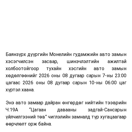
мэдээллээ.
аргаар боловсруулж, эзлэхүүнийг эрс бууруулах
зориулалттай. Лагийг өндөр температурт шатааснаар
эзлэхүүн нь 90 хүртэл хувиар буурч, бактери, вирус
болон бусад өвчин үүсгэгч бичил биетнийг устгах
боломжтой.
Түүнчлэн шаталтын явцад үүсэх дулааныг цахилгаан
болон дулааны эрчим хүч үйлдвэрлэхэд ашиглаж
Баянзүрх дүүргийн Монелийн гудамжийн авто замын
болдог. Зарим технологийн хувьд шаталтын дараа
хэсэгчилсэн засвар, шинэчлэлтийн ажилтай
үлдэх үнснээс фосфор зэрэг ашигт эрдсийг сэргээн
холбоотойгоор тухайн хэсгийн авто замын
авах боломжтой аж.
хөдөлгөөнийг 2026 оны 08 дугаар сарын 7-ны 23:00
цагаас 2026 оны 08 дугаар сарын 10-ны 06:00 цаг
Япон, Герман, Швейцар, Нидерланд, Өмнөд Солонгос
хүртэл хаана.
зэрэг улс лаг хатаах, шатаах технологийг ашиглаж
байна. Тухайлбал, Германд лаг шатаах үйлдвэрээс
Энэ авто замаар дайран өнгөрдөг нийтийн тээврийн
гарсан үнснээс фосфор сэргээн авах технологи
Ч:19А “Цагаан давааны задгай-Сансарын
ашигладаг бол Нидерландад төвлөрсөн лаг
үйлчилгээний төв” чиглэлийн замналд түр хугацаагаар
боловсруулах үйлдвэрүүдээр дулаан, цахилгаан
өөрчлөлт орж байна.
эрчим хүч үйлдвэрлэдэг.