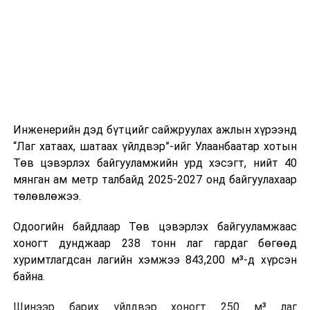
цагийн менежмент, мэдээлэл дамжуулах журам,
холбогдох байгууллагуудын уялдаа холбоо, аюулгүй
ажиллагааны чиглэлээр жолооч нарыг сургалт, арга
зүйгээр хангаж байна.
Мөн зам тээврийн осол, саатал болон бусад эрсдэл,
онцгой нөхцөл үүссэн үед авах арга хэмжээ, ачаалал
ихтэй нөхцөлд тайван, зөв, шуурхай шийдвэр гаргах,
Инженерийн дэд бүтцийг сайжруулах ажлын хүрээнд
өдөр тутмын ажлын бэлэн байдлыг хангах зэрэг
“Лаг хатаах, шатаах үйлдвэр”-ийг Улаанбаатар хотын
практик ур чадварыг сургалтын хөтөлбөрт тусгажээ.
Төв цэвэрлэх байгууламжийн урд хэсэгт, нийт 40
мянган ам метр талбайд 2025-2027 онд байгуулахаар
Сургалтыг танилцуулах лекц, асуулт-хариулт,
төлөвлөжээ.
жишээнд суурилсан сургалт, багаар ажиллах дасгал,
маршрут болон тээвэрлэлтийн урсгалын зураглалтай
Одоогийн байдлаар Төв цэвэрлэх байгууламжаас
танилцах, онцгой нөхцөлд ажиллах дадлага зэрэг
хоногт дунджаар 238 тонн лаг гардаг бөгөөд
онол, практик хосолсон хэлбэрээр зохион байгуулж
хуримтлагдсан лагийн хэмжээ 843,200 м³-д хүрсэн
байна.
байна.
Сургалтын үеэр COP17 олон улсын бага хурлыг
Шинээр барих үйлдвэр хоногт 250 м³ лаг