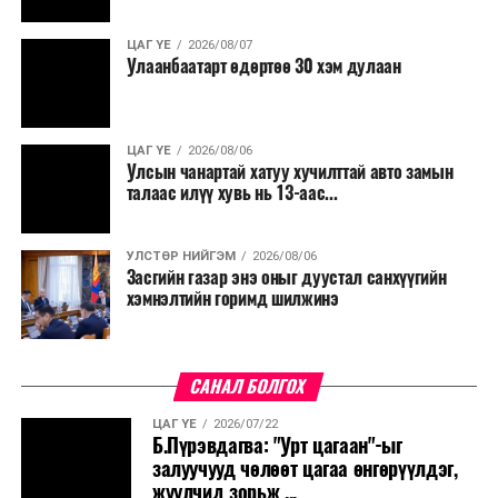
ЦАГ ҮЕ
2026/08/07
Улаанбаатарт өдөртөө 30 хэм дулаан
ЦАГ ҮЕ
2026/08/06
Улсын чанартай хатуу хучилттай авто замын
талаас илүү хувь нь 13-аас...
УЛСТӨР НИЙГЭМ
2026/08/06
Засгийн газар энэ оныг дуустал санхүүгийн
хэмнэлтийн горимд шилжинэ
САНАЛ БОЛГОХ
ЦАГ ҮЕ
2026/07/22
Б.Пүрэвдагва: "Урт цагаан"-ыг
залуучууд чөлөөт цагаа өнгөрүүлдэг,
жуулчид зорьж ...