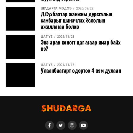
ШУДАРГА МЭДЭЭ
2020/09/22
Д.Сүхбаатар жанжны дурсгалын
самбарыг шинэчлэх ёслолын
ажиллагаа болов
ЦАГ ҮЕ
2023/11/21
Энэ арав хоногт цаг агаар ямар байх
вэ?
ЦАГ ҮЕ
2021/11/16
Улаанбаатарт өдөртөө 4 хэм дулаан