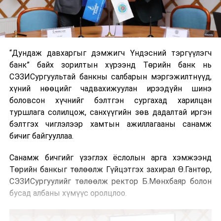
“Дундаж давхаргыг дэмжигч Үндэсний тэргүүлэгч
банк” байх зорилтын хүрээнд Төрийн банк нь
СЭЗИСургуультай банкны салбарын мэргэжилтнүүд,
хүний нөөцийг чадвахижуулан ирээдүйн шинэ
боловсон хүчнийг бэлтгэн сургахад харилцан
туршлага солилцож, санхүүгийн зөв дадалтай иргэн
бэлтгэх чиглэлээр хамтын ажиллагааны санамж
бичиг байгууллаа.
Санамж бичгийг үзэглэх ёслолын арга хэмжээнд
Төрийн банкыг төлөөлж Гүйцэтгэх захирал Ө.Гантөр,
СЭЗИСургуулийг төлөөлж ректор Б.Мөнхбаяр болон
бусад албаны хүмүүс оролцлоо.