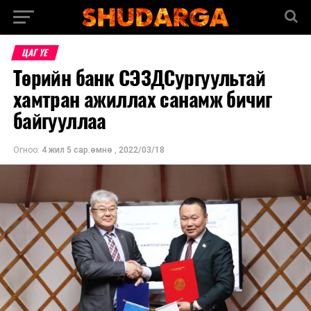
ЦАГ ҮЕ
Төрийн банк СЭЗДСургуультай
хамтран ажиллах санамж бичиг
байгууллаа
Огноо:
4 жил 5 сар.өмнө
,
2022/03/18