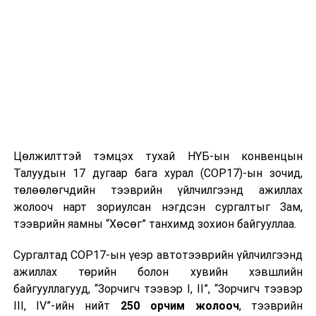
санхүүгийн салбарт мэргэшүүлэх, чадавхижуулах
томоохон ажлуудыг хамтран зохион байгуулж ажлын
байраар ханган ажиллах тал дээр хамтран ажиллахаа
цохон дурьдсан байна.
Цөлжилттэй тэмцэх тухай НҮБ-ын конвенцын
Талуудын 17 дугаар бага хурал (COP17)-ын зочид,
төлөөлөгчдийн тээврийн үйлчилгээнд ажиллах
жолооч нарт зориулсан нэгдсэн сургалтыг Зам,
тээврийн яамны “Хөсөг” танхимд зохион байгууллаа.
УНШСАН:
2516
Сургалтад COP17-ын үеэр автотээврийн үйлчилгээнд
ДАРААХ МЭДЭЭ
ажиллах төрийн болон хувийн хэвшлийн
Та өөрт ойр вакцины аль ч цэгт очиж
байгууллагууд, “Зорчигч тээвэр I, II”, “Зорчигч тээвэр
дархлаажуулалтад хамрагдах боломжтой
III, IV”-ийн нийт
250 орчим жолооч
, тээврийн