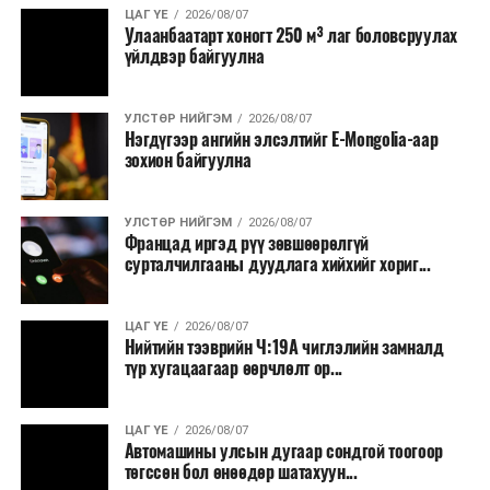
ЦАГ ҮЕ
2026/08/07
Улаанбаатарт хоногт 250 м³ лаг боловсруулах
үйлдвэр байгуулна
УЛСТӨР НИЙГЭМ
2026/08/07
Нэгдүгээр ангийн элсэлтийг E-Mongolia-аар
зохион байгуулна
УЛСТӨР НИЙГЭМ
2026/08/07
Францад иргэд рүү зөвшөөрөлгүй
сурталчилгааны дуудлага хийхийг хориг...
ЦАГ ҮЕ
2026/08/07
Нийтийн тээврийн Ч:19А чиглэлийн замналд
түр хугацаагаар өөрчлөлт ор...
ЦАГ ҮЕ
2026/08/07
Автомашины улсын дугаар сондгой тоогоор
төгссөн бол өнөөдөр шатахуун...