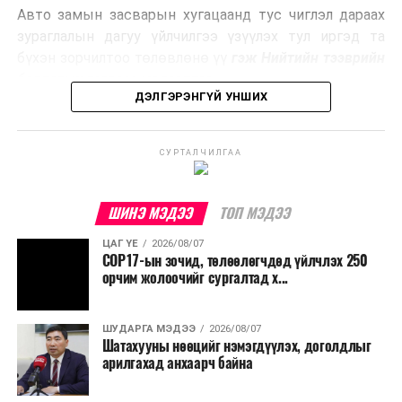
Авто замын засварын хугацаанд тус чиглэл дараах
Ийнхүү лаг хатаах, шатаах технологийг лагийн
зураглалын дагуу үйлчилгээ үзүүлэх тул иргэд та
эзлэхүүнийг бууруулахын зэрэгцээ эрчим хүч
бүхэн зорчилтоо төлөвлөнө үү
гэж Нийтийн тээврийн
үйлдвэрлэх, нөөцийг дахин ашиглах чиглэлээр олон
бодлогын газраас мэдээллээ.
улсад өргөн ашиглаж байна.
ДЭЛГЭРЭНГҮЙ УНШИХ
СУРТАЛЧИЛГАА
ШИНЭ МЭДЭЭ
ТОП МЭДЭЭ
ЦАГ ҮЕ
2026/08/07
COP17-ын зочид, төлөөлөгчдөд үйлчлэх 250
орчим жолоочийг сургалтад х...
ШУДАРГА МЭДЭЭ
2026/08/07
Шатахууны нөөцийг нэмэгдүүлэх, доголдлыг
арилгахад анхаарч байна