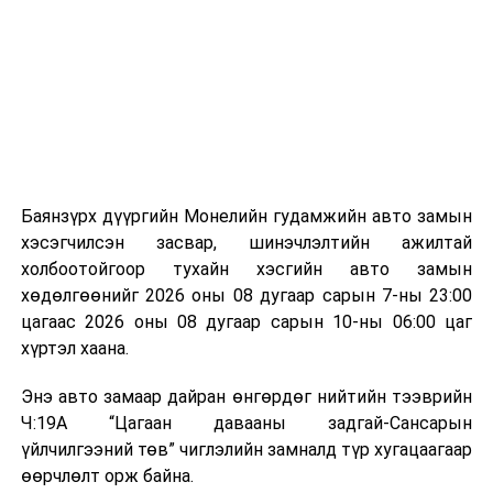
байгууламжаас гардаг лагийг байгаль орчинд аюулгүй
мэдээллээ.
аргаар боловсруулж, эзлэхүүнийг эрс бууруулах
зориулалттай. Лагийг өндөр температурт шатааснаар
эзлэхүүн нь 90 хүртэл хувиар буурч, бактери, вирус
болон бусад өвчин үүсгэгч бичил биетнийг устгах
боломжтой.
Түүнчлэн шаталтын явцад үүсэх дулааныг цахилгаан
болон дулааны эрчим хүч үйлдвэрлэхэд ашиглаж
Баянзүрх дүүргийн Монелийн гудамжийн авто замын
болдог. Зарим технологийн хувьд шаталтын дараа
хэсэгчилсэн засвар, шинэчлэлтийн ажилтай
үлдэх үнснээс фосфор зэрэг ашигт эрдсийг сэргээн
холбоотойгоор тухайн хэсгийн авто замын
авах боломжтой аж.
хөдөлгөөнийг 2026 оны 08 дугаар сарын 7-ны 23:00
цагаас 2026 оны 08 дугаар сарын 10-ны 06:00 цаг
Япон, Герман, Швейцар, Нидерланд, Өмнөд Солонгос
хүртэл хаана.
зэрэг улс лаг хатаах, шатаах технологийг ашиглаж
байна. Тухайлбал, Германд лаг шатаах үйлдвэрээс
Энэ авто замаар дайран өнгөрдөг нийтийн тээврийн
гарсан үнснээс фосфор сэргээн авах технологи
Ч:19А “Цагаан давааны задгай-Сансарын
ашигладаг бол Нидерландад төвлөрсөн лаг
үйлчилгээний төв” чиглэлийн замналд түр хугацаагаар
боловсруулах үйлдвэрүүдээр дулаан, цахилгаан
өөрчлөлт орж байна.