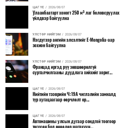
ЦАГ ҮЕ
2026/08/07
Улаанбаатарт хоногт 250 м³ лаг боловсруулах
үйлдвэр байгуулна
УЛСТӨР НИЙГЭМ
2026/08/07
Нэгдүгээр ангийн элсэлтийг E-Mongolia-аар
зохион байгуулна
УЛСТӨР НИЙГЭМ
2026/08/07
Францад иргэд рүү зөвшөөрөлгүй
сурталчилгааны дуудлага хийхийг хориг...
ЦАГ ҮЕ
2026/08/07
Нийтийн тээврийн Ч:19А чиглэлийн замналд
түр хугацаагаар өөрчлөлт ор...
ЦАГ ҮЕ
2026/08/07
Автомашины улсын дугаар сондгой тоогоор
төгссөн бол өнөөдөр шатахуун...