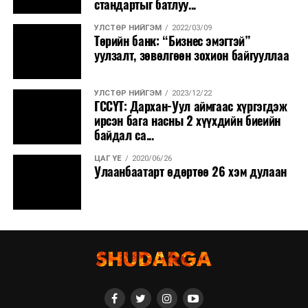
стандартыг батлуу...
УЛСТӨР НИЙГЭМ
2022/03/09
Төрийн банк: “Бизнес эмэгтэй”
уулзалт, зөвөлгөөн зохион байгууллаа
УЛСТӨР НИЙГЭМ
2023/12/22
ГССҮТ: Дархан-Уул аймгаас хүргэгдэж
ирсэн бага насны 2 хүүхдийн биеийн
байдал са...
ЦАГ ҮЕ
2020/06/26
Улаанбаатарт өдөртөө 26 хэм дулаан