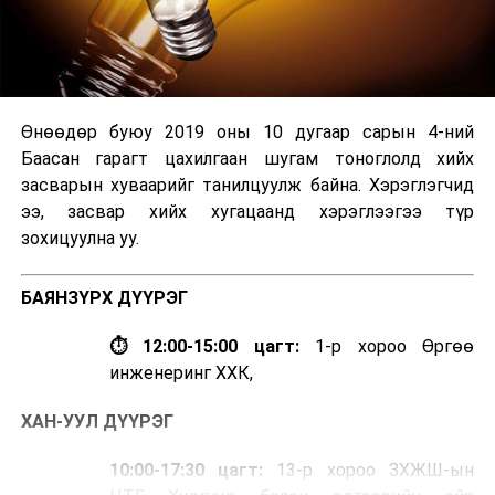
Өнөөдөр буюу 2019 оны 10 дугаар сарын 4-ний
Баасан гарагт цахилгаан шугам тоноглолд хийх
засварын хуваарийг танилцуулж байна. Хэрэглэгчид
ээ, засвар хийх хугацаанд хэрэглээгээ түр
зохицуулна уу.
БАЯНЗҮРХ ДҮҮРЭГ
⏱ 12:00-15:00 цагт:
1-р хороо Өргөө
инженеринг ХХК,
ХАН-УУЛ ДҮҮРЭГ
10:00-17:30 цагт:
13-р хороо ЗХЖШ-ын