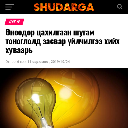
ЦАГ ҮЕ
Өнөөдөр цахилгаан шугам
тоноглолд засвар үйлчилгээ хийх
хуваарь
Огноо:
6 жил 11 сар.өмнө
,
2019/10/04