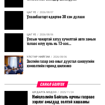
ЦАГ ҮЕ
2026/08/07
Улаанбаатарт өдөртөө 30 хэм дулаан
ЦАГ ҮЕ
2026/08/06
Улсын чанартай хатуу хучилттай авто замын
талаас илүү хувь нь 13-аас...
УЛСТӨР НИЙГЭМ
2026/08/06
Засгийн газар энэ оныг дуустал санхүүгийн
хэмнэлтийн горимд шилжинэ
САНАЛ БОЛГОХ
ШУДАРГА МЭДЭЭ
2025/11/24
Нийслэлийн Байгаль орчны газраас
зэрлэг амьтдад ээлтэй хашааны