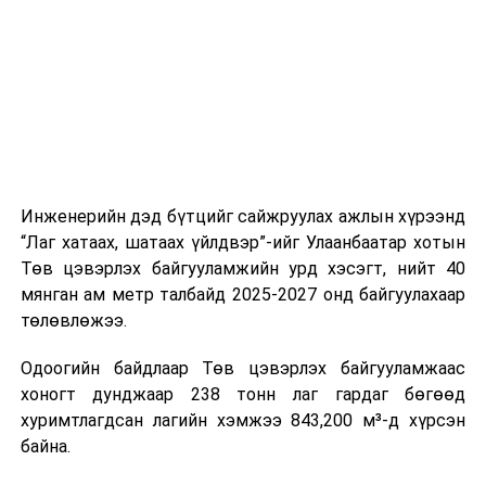
цагийн менежмент, мэдээлэл дамжуулах журам,
холбогдох байгууллагуудын уялдаа холбоо, аюулгүй
ажиллагааны чиглэлээр жолооч нарыг сургалт, арга
зүйгээр хангаж байна.
Мөн зам тээврийн осол, саатал болон бусад эрсдэл,
онцгой нөхцөл үүссэн үед авах арга хэмжээ, ачаалал
ихтэй нөхцөлд тайван, зөв, шуурхай шийдвэр гаргах,
Инженерийн дэд бүтцийг сайжруулах ажлын хүрээнд
өдөр тутмын ажлын бэлэн байдлыг хангах зэрэг
“Лаг хатаах, шатаах үйлдвэр”-ийг Улаанбаатар хотын
практик ур чадварыг сургалтын хөтөлбөрт тусгажээ.
Төв цэвэрлэх байгууламжийн урд хэсэгт, нийт 40
мянган ам метр талбайд 2025-2027 онд байгуулахаар
Сургалтыг танилцуулах лекц, асуулт-хариулт,
төлөвлөжээ.
жишээнд суурилсан сургалт, багаар ажиллах дасгал,
маршрут болон тээвэрлэлтийн урсгалын зураглалтай
Одоогийн байдлаар Төв цэвэрлэх байгууламжаас
танилцах, онцгой нөхцөлд ажиллах дадлага зэрэг
хоногт дунджаар 238 тонн лаг гардаг бөгөөд
онол, практик хосолсон хэлбэрээр зохион байгуулж
хуримтлагдсан лагийн хэмжээ 843,200 м³-д хүрсэн
байна.
байна.
Сургалтын үеэр COP17 олон улсын бага хурлыг