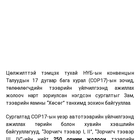
Цахилгаан эрчим хүчээр түр хязгаарлагдах
хэрэглэгчдийг байршлаар нь баримжаалан жагсааж
байгааг анхаарна уу. Цаг агаарын болон болзошгүй
аваар саатлаас шалтгаалан хуваарьт өөрчлөлт орох
магадлалтай ба өөрчлөгдсөн тохиолдолд УБЦТС
ТӨХК-тай байгуулсан гэрээнд бүртгэлтэй утсаар
холбогдож ААН, үйлдвэр, компаниудад мэдээлэх
болно.
Цөлжилттэй тэмцэх тухай НҮБ-ын конвенцын
Талуудын 17 дугаар бага хурал (COP17)-ын зочид,
Засварын ажлыг тухайн тоноглолыг хүчдэлээс бүрэн
төлөөлөгчдийн тээврийн үйлчилгээнд ажиллах
чөлөөлсний дараа хийдэг нөхцөл байдлыг харгалзан
жолооч нарт зориулсан нэгдсэн сургалтыг Зам,
үзэж хэрэглээгээ түр зохицуулан, хүлээцтэй
тээврийн яамны “Хөсөг” танхимд зохион байгууллаа.
хандахыг хэрэглэгч Та бүхнээс хүсье.
Сургалтад COP17-ын үеэр автотээврийн үйлчилгээнд
Цахим үйлчилгээ:
http://my.tog.mn
ажиллах төрийн болон хувийн хэвшлийн
Мэдээлэл, лавлагаа авах утас:
70047004
байгууллагууд, “Зорчигч тээвэр I, II”, “Зорчигч тээвэр
III, IV”-ийн нийт
250 орчим жолооч
, тээврийн