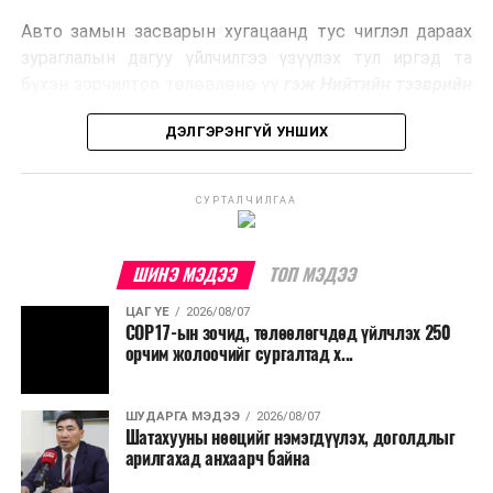
эрчим хүч үйлдвэрлэдэг.
Авто замын засварын хугацаанд тус чиглэл дараах
Ийнхүү лаг хатаах, шатаах технологийг лагийн
зураглалын дагуу үйлчилгээ үзүүлэх тул иргэд та
эзлэхүүнийг бууруулахын зэрэгцээ эрчим хүч
бүхэн зорчилтоо төлөвлөнө үү
гэж Нийтийн тээврийн
үйлдвэрлэх, нөөцийг дахин ашиглах чиглэлээр олон
бодлогын газраас мэдээллээ.
улсад өргөн ашиглаж байна.
ДЭЛГЭРЭНГҮЙ УНШИХ
СУРТАЛЧИЛГАА
ШИНЭ МЭДЭЭ
ТОП МЭДЭЭ
ЦАГ ҮЕ
2026/08/07
COP17-ын зочид, төлөөлөгчдөд үйлчлэх 250
орчим жолоочийг сургалтад х...
ШУДАРГА МЭДЭЭ
2026/08/07
Шатахууны нөөцийг нэмэгдүүлэх, доголдлыг
арилгахад анхаарч байна