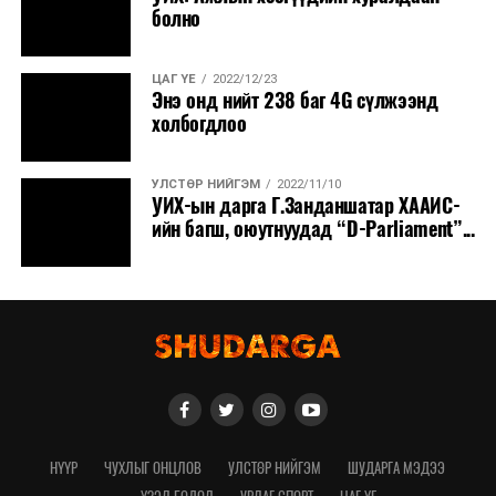
болно
ЦАГ ҮЕ
2022/12/23
Энэ онд нийт 238 баг 4G сүлжээнд
холбогдлоо
УЛСТӨР НИЙГЭМ
2022/11/10
УИХ-ын дарга Г.Занданшатар ХААИС-
ийн багш, оюутнуудад “D-Parliament”...
НҮҮР
ЧУХЛЫГ ОНЦЛОВ
УЛСТӨР НИЙГЭМ
ШУДАРГА МЭДЭЭ