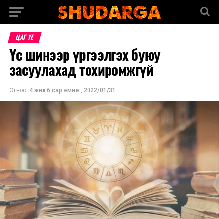
ЦАГ ҮЕ
Үс шинээр үргээлгэх буюу
засуулахад тохиромжгүй
Огноо:
4 жил 6 сар.өмнө
,
2022/01/31