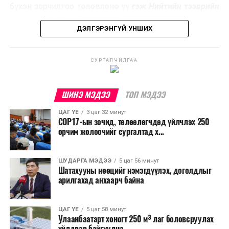
эзлэхүүнийг бууруулахын зэрэгцээ эрчим хүч
бүхэн зорчилтоо төлөвлөнө үү
гэж Нийтийн тээврийн
үйлдвэрлэх, нөөцийг дахин ашиглах чиглэлээр олон
бодлогын газраас мэдээллээ.
улсад өргөн ашиглаж байна.
ДЭЛГЭРЭНГҮЙ УНШИХ
СУРТАЛЧИЛГАА
ШИНЭ МЭДЭЭ
ТОП МЭДЭЭ
ЦАГ ҮЕ
3 цаг 32 минут
COP17-ын зочид, төлөөлөгчдөд үйлчлэх 250
орчим жолоочийг сургалтад х...
ШУДАРГА МЭДЭЭ
5 цаг 56 минут
Шатахууны нөөцийг нэмэгдүүлэх, доголдлыг
арилгахад анхаарч байна
ЦАГ ҮЕ
5 цаг 58 минут
Улаанбаатарт хоногт 250 м³ лаг боловсруулах
үйлдвэр байгуулна