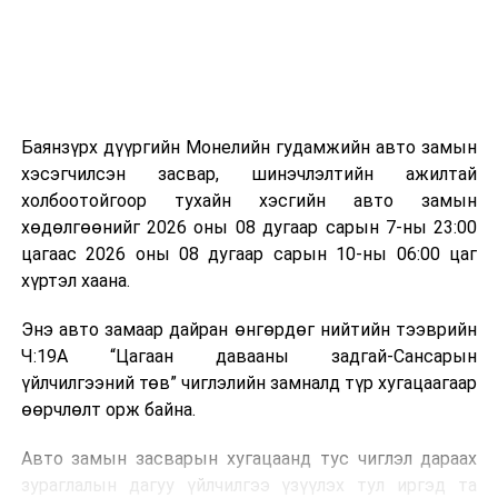
эзлэхүүн нь 90 хүртэл хувиар буурч, бактери, вирус
болон бусад өвчин үүсгэгч бичил биетнийг устгах
боломжтой.
Түүнчлэн шаталтын явцад үүсэх дулааныг цахилгаан
болон дулааны эрчим хүч үйлдвэрлэхэд ашиглаж
Баянзүрх дүүргийн Монелийн гудамжийн авто замын
болдог. Зарим технологийн хувьд шаталтын дараа
хэсэгчилсэн засвар, шинэчлэлтийн ажилтай
үлдэх үнснээс фосфор зэрэг ашигт эрдсийг сэргээн
холбоотойгоор тухайн хэсгийн авто замын
авах боломжтой аж.
хөдөлгөөнийг 2026 оны 08 дугаар сарын 7-ны 23:00
цагаас 2026 оны 08 дугаар сарын 10-ны 06:00 цаг
Япон, Герман, Швейцар, Нидерланд, Өмнөд Солонгос
хүртэл хаана.
зэрэг улс лаг хатаах, шатаах технологийг ашиглаж
байна. Тухайлбал, Германд лаг шатаах үйлдвэрээс
Энэ авто замаар дайран өнгөрдөг нийтийн тээврийн
гарсан үнснээс фосфор сэргээн авах технологи
Ч:19А “Цагаан давааны задгай-Сансарын
ашигладаг бол Нидерландад төвлөрсөн лаг
үйлчилгээний төв” чиглэлийн замналд түр хугацаагаар
боловсруулах үйлдвэрүүдээр дулаан, цахилгаан
өөрчлөлт орж байна.
эрчим хүч үйлдвэрлэдэг.
Авто замын засварын хугацаанд тус чиглэл дараах
Ийнхүү лаг хатаах, шатаах технологийг лагийн
зураглалын дагуу үйлчилгээ үзүүлэх тул иргэд та