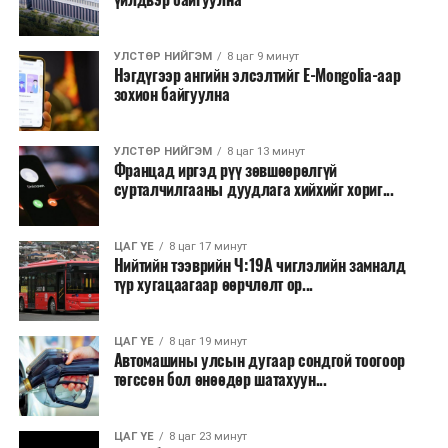
УЛСТӨР НИЙГЭМ
8 цаг 9 минут
Нэгдүгээр ангийн элсэлтийг E-Mongolia-аар
зохион байгуулна
УЛСТӨР НИЙГЭМ
8 цаг 13 минут
Францад иргэд рүү зөвшөөрөлгүй
сурталчилгааны дуудлага хийхийг хориг...
ЦАГ ҮЕ
8 цаг 17 минут
Нийтийн тээврийн Ч:19А чиглэлийн замналд
түр хугацаагаар өөрчлөлт ор...
ЦАГ ҮЕ
8 цаг 19 минут
Автомашины улсын дугаар сондгой тоогоор
төгссөн бол өнөөдөр шатахуун...
ЦАГ ҮЕ
8 цаг 23 минут