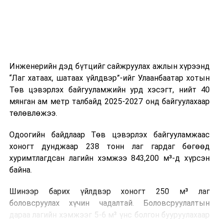
ажиллагааны чиглэлээр жолооч нарыг сургалт, арга
зүйгээр хангаж байна.
Мөн зам тээврийн осол, саатал болон бусад эрсдэл,
онцгой нөхцөл үүссэн үед авах арга хэмжээ, ачаалал
ихтэй нөхцөлд тайван, зөв, шуурхай шийдвэр гаргах,
Инженерийн дэд бүтцийг сайжруулах ажлын хүрээнд
өдөр тутмын ажлын бэлэн байдлыг хангах зэрэг
“Лаг хатаах, шатаах үйлдвэр”-ийг Улаанбаатар хотын
практик ур чадварыг сургалтын хөтөлбөрт тусгажээ.
Төв цэвэрлэх байгууламжийн урд хэсэгт, нийт 40
мянган ам метр талбайд 2025-2027 онд байгуулахаар
Сургалтыг танилцуулах лекц, асуулт-хариулт,
төлөвлөжээ.
жишээнд суурилсан сургалт, багаар ажиллах дасгал,
маршрут болон тээвэрлэлтийн урсгалын зураглалтай
Одоогийн байдлаар Төв цэвэрлэх байгууламжаас
танилцах, онцгой нөхцөлд ажиллах дадлага зэрэг
хоногт дунджаар 238 тонн лаг гардаг бөгөөд
онол, практик хосолсон хэлбэрээр зохион байгуулж
хуримтлагдсан лагийн хэмжээ 843,200 м³-д хүрсэн
байна.
байна.
Сургалтын үеэр COP17 олон улсын бага хурлыг
Шинээр барих үйлдвэр хоногт 250 м³ лаг
зохион байгуулах Үндэсний хорооны Ажлын алба,
боловсруулах хүчин чадалтай. Боловсруулалтын
Нийслэлийн тээврийн газар, Автотээврийн үндэсний
дараа лагийн хэмжээг 5-6 м³ үнс болгон бууруулахаар
төв болон Тээврийн цагдаагийн албаны холбогдох