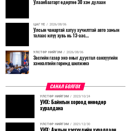
Улаанбаатарт өдөртөө 30 хэм дулаан
ЦАГ ҮЕ
2026/08/06
Улсын чанартай хатуу хучилттай авто замын
талаас илүү хувь нь 13-аас...
УЛСТӨР НИЙГЭМ
2026/08/06
Засгийн газар энэ оныг дуустал санхүүгийн
хэмнэлтийн горимд шилжинэ
САНАЛ БОЛГОХ
УЛСТӨР НИЙГЭМ
2023/10/24
УИХ: Байнгын хороод өнөөдөр
хуралдана
УЛСТӨР НИЙГЭМ
2021/12/30
УИХ: Ажлын хэсгүүдийн хуралдаан