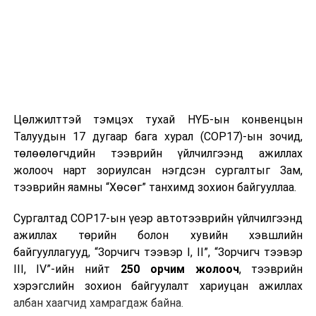
Цөлжилттэй тэмцэх тухай НҮБ-ын конвенцын
Талуудын 17 дугаар бага хурал (COP17)-ын зочид,
төлөөлөгчдийн тээврийн үйлчилгээнд ажиллах
жолооч нарт зориулсан нэгдсэн сургалтыг Зам,
тээврийн яамны “Хөсөг” танхимд зохион байгууллаа.
Сургалтад COP17-ын үеэр автотээврийн үйлчилгээнд
ажиллах төрийн болон хувийн хэвшлийн
байгууллагууд, “Зорчигч тээвэр I, II”, “Зорчигч тээвэр
III, IV”-ийн нийт
250 орчим жолооч
, тээврийн
хэрэгслийн зохион байгуулалт хариуцан ажиллах
албан хаагчид хамрагдаж байна.