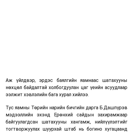
Аж үйлдвэр, эрдэс баялгийн яамнаас шатахууны
нөхцөл байдалтай холбогдуулан цаг үеийн асуудлаар
ээлжит хэвлэлийн бага хурал хийлээ.
Тус яамны Төрийн нарийн бичгийн дарга Б.Дашпүрэв
мэдээллийн эхэнд Ерөнхий сайдын захирамжаар
байгуулагдсан шатахууны хангамж, нийлүүлэлтийг
тогтворжуулах шуурхай штаб нь богино хугацаанд