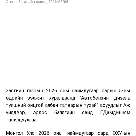
Огноо:
2 өдрийн өмнө
,
2026/08/06
нийлүүлэлтийг тогтворжуулах хүрээнд бусад эх
үүсвэрийг нэмэгдүүлэх чиглэлд анхаарч байна.
Замын-Үүд боомтоор 2000 тонн дизель түлш орж
ирсэн бөгөөд шилжүүлэн ачих ажиллагаа хийгдэж
байна" гэлээ
гэж Аж үйлдвэр, эрдэс баялгийн яамнаас
мэдээллээ.
Засгийн газрын 2026 оны наймдугаар сарын 5-ны
өдрийн ээлжит хуралдаанд “Автобензин, дизель
түлшний онцгой албан татварын тухай” асуудлыг Аж
үйлдвэр, эрдэс баялгийн сайд Г.Дамдинням
танилцууллаа.
Монгол Улс 2026 оны наймдугаар сард ОХУ-ын