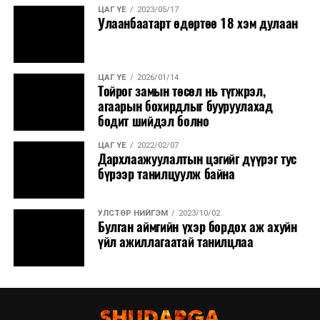
ЦАГ ҮЕ
2023/05/17
Улаанбаатарт өдөртөө 18 хэм дулаан
ЦАГ ҮЕ
2026/01/14
Тойрог замын төсөл нь түгжрэл,
агаарын бохирдлыг бууруулахад
бодит шийдэл болно
ЦАГ ҮЕ
2022/02/07
Дархлаажуулалтын цэгийг дүүрэг тус
бүрээр танилцуулж байна
УЛСТӨР НИЙГЭМ
2023/10/02
Булган аймгийн үхэр бордох аж ахуйн
үйл ажиллагаатай танилцлаа