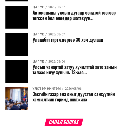
ЦАГ ҮЕ
2026/08/07
Түүнчлэн түлш, улаанбуудай, хүнсний ногооны нөөц
Автомашины улсын дугаар сондгой тоогоор
бүрдүүлэх зоорь, агуулах барих аж ахуйн нэгжүүдэд
төгссөн бол өнөөдөр шатахуун...
хөнгөлөлттэй зээл олгох, цахилгааны хөнгөлөлт
үзүүлэхийг салбарын сайд нарт үүрэг болголоо.
ЦАГ ҮЕ
2026/08/07
Улаанбаатарт өдөртөө 30 хэм дулаан
ЦАГ ҮЕ
2026/08/06
Улсын чанартай хатуу хучилттай авто замын
талаас илүү хувь нь 13-аас...
УЛСТӨР НИЙГЭМ
2026/08/06
Засгийн газар энэ оныг дуустал санхүүгийн
хэмнэлтийн горимд шилжинэ
САНАЛ БОЛГОХ