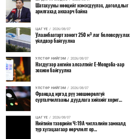
Шатахууны нөөцийг нэмэгдүүлэх, доголдлыг
болон арилжааны банкуудтай хамтран стратегийн
арилгахад анхаарч байна
бүтээгдэхүүний нөөц бүрдүүлэх, хадгалах, түгээх,
борлуулах бүх шатанд цахим төлбөрийн баримт
үйлдэж, бүртгэлийг ил тод болгох юм.
ЦАГ ҮЕ
2026/08/07
Улаанбаатарт хоногт 250 м³ лаг боловсруулах
үйлдвэр байгуулна
2026 оны намар бэлтгэж, 2027 оны хавар худалдаанд
гаргах нөөцийн махны бүрдүүлэлтэд Нийслэлийн
Засаг дарга Б.Пүрэвдагваг онцгойлон анхаарч
УЛСТӨР НИЙГЭМ
2026/08/07
Нэгдүгээр ангийн элсэлтийг E-Mongolia-аар
ажиллахыг Ерөнхий сайд үүрэг болгожээ.
зохион байгуулна
Нөөцийн махыг цахим системд бүртгэснээр мах
бэлтгэлийн явц, нөөцийн үлдэгдэл ил тод болно. Мөн
УЛСТӨР НИЙГЭМ
2026/08/07
хөнгөлөлттэй зээлийг зориулалтын бусаар ашиглах
Францад иргэд рүү зөвшөөрөлгүй
сурталчилгааны дуудлага хийхийг хориг...
явдлыг таслан зогсоох, хүртээмжийг нэмэгдүүлэх,
өрсөлдөөнийг бий болгох боломжтой гэж үзжээ.
ЦАГ ҮЕ
2026/08/07
Иргэд агуулах, үйлдвэрээс махаа шууд худалдан авах,
Нийтийн тээврийн Ч:19А чиглэлийн замналд
түр хугацаагаар өөрчлөлт ор...
малчид системээр дамжуулан бүтээгдэхүүнээ
эцсийн хэрэглэгчид борлуулах боломж бүрдэх юм.