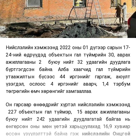
Нийслэлийн хэмжээнд 2022 оны 01 дүгээр сарын 17-
24-ний өдрүүдэд объектын гал түймрийн 30, аврах
ажиллагааны 2 буюу нийт 32 удаагийн дуудлага
бүртгэгдсэн байна. Алба хаагчид гал түймрийн
утаажилтын бүсээс 44 иргэнийг гаргаж, аюулт
үзэгдэл, ослоос 4 иргэнийг аварч, 1,4 тэрбум
төгрөгийн өмч хөрөнгийг хамгааллаа.
Он гарсаар өнөөдрийг хүртэл нийслэлийн хэмжээнд
227 объектын гал түймэр, 15 аврах ажиллагааны
буюу нийт 242 удаагийн дуудлагатай байгаа нь
өнгөрсөн оны мөн үетэй харьцуулахад 16,9 хувиар
өссөн үзүүлэлттэй байна гэж
нийслэлийн Онцгой