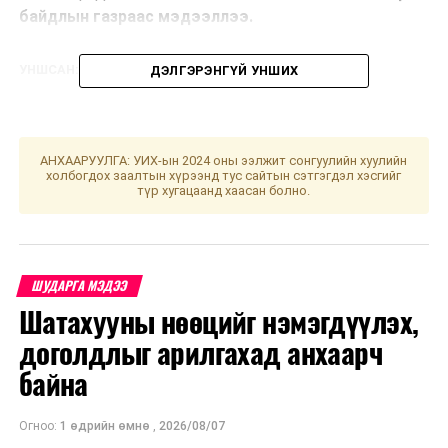
байдлын газраас мэдээллээ.
УНШСАН:
3582
ДЭЛГЭРЭНГҮЙ УНШИХ
ДАРААХ МЭДЭЭ
Туркийн Эрчим хүч, байгалийн баялгийн дэд сайд
А.Баярактартай уулзав
АНХААРУУЛГА: УИХ-ын 2024 оны ээлжит сонгуулийн хуулийн
ӨМНӨХ МЭДЭЭ
холбогдох заалтын хүрээнд тус сайтын сэтгэгдэл хэсгийг
Энэ долоо хоногт Улаанбаатарт ажиллах
түр хугацаанд хаасан болно.
шинжилгээний цэгүүд
ШУДАРГА МЭДЭЭ
Шатахууны нөөцийг нэмэгдүүлэх,
доголдлыг арилгахад анхаарч
байна
Огноо:
1 өдрийн өмнө
,
2026/08/07