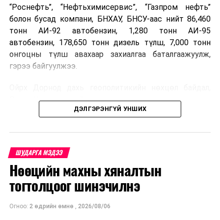
“Роснефть”, “Нефтьхимисервис”, “Газпром нефть”
болон бусад компани, БНХАУ, БНСУ-аас нийт 86,460
тонн АИ-92 автобензин, 1,280 тонн АИ-95
автобензин, 178,650 тонн дизель түлш, 7,000 тонн
онгоцны түлш авахаар захиалгаа баталгаажуулж,
гэрээ байгуулжээ.
Ойрх Дорнод дахь геополитикийн нөхцөл байдал,
Орос, Украины дайнаас шалтгаалсан газрын тосны
ДЭЛГЭРЭНГҮЙ УНШИХ
үнийн өсөлт дэлхийн зах зээлд буураагүй байна.
Үүний улмаас наймдугаар сард хил үнэ тонн тутамд
дахин өсөж, ОХУ болон бусад эх үүсвэрээс худалдан
авах шатахууны үнэ 1,200-2,000 ам.долларт хүрчээ.
ШУДАРГА МЭДЭЭ
Нөөцийн махны хяналтын
Иймд дотоодын зах зээл дэх үнийн өсөлтийг
сааруулахын тулд гаалийн болон онцгой албан
тогтолцоог шинэчилнэ
татварыг тэглэх шаардлага үүссэнийг салбарын сайд
танилцуулсан байна.
Огноо:
2 өдрийн өмнө
,
2026/08/06