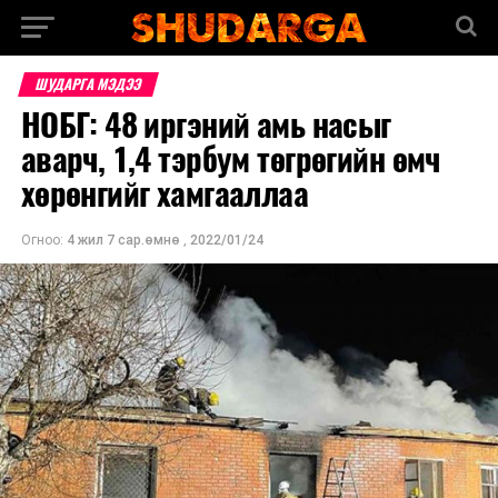
ШУДАРГА МЭДЭЭ
НОБГ: 48 иргэний амь насыг
аварч, 1,4 тэрбум төгрөгийн өмч
хөрөнгийг хамгааллаа
Огноо:
4 жил 7 сар.өмнө
,
2022/01/24