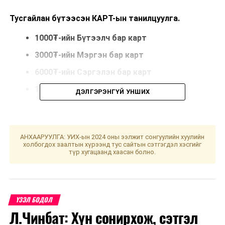
Тусгайлан бүтээсэн КАРТ-ын танилцуулга.
1000₮-ийн Бүтээлч бар карт
3000₮-ийн Мэргэн бар карт
6000₮-ийн Сэргэлэн бар карт
10
’000
₮-ийн Эрэлхэг бар
ДЭЛГЭРЭНГҮЙ УНШИХ
Урьдчилсан төлбөрт болон дараа төлбөрт
үйлчилгээний хэрэглэгчид цэнэглэлт хийх
боломжтой бөгөөд нэмэлтээр QR кодыг уншуулж
АНХААРУУЛГА: УИХ-ын 2024 оны ээлжит сонгуулийн хуулийн
үйлчилгээний эрх бүхий олон бэлгийн эзэн болох
холбогдох заалтын хүрээнд тус сайтын сэтгэгдэл хэсгийг
түр хугацаанд хаасан болно.
боломжтой. Мөн 6000₮ болон 10,000₮-ийн цэнэглэлт
хийгээд СУПЕР бэлэг болох iPhone 13 болон iPad-ийн
эзэн болоорой. Супер бэлгийг 2022 оны 1 сарын 11-
нээс эхлэх 7 хоног бүрийн Мягмар гарагт СКАЙтел
ҮЗЭЛ БОДОЛ
пэйж хуудаснаа тодруулах болно.
Л.Чинбат: Хүн сонирхож, сэтгэл