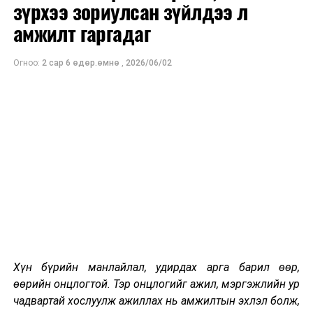
зүрхээ зориулсан зүйлдээ л
ЛИНК:
https://www.skytel.mn/content/2842/view
амжилт гаргадаг
Мөн бар жилийг тохиолдуулан бүтэн
Огноо:
2 сар 6 өдөр.өмнө
,
2026/06/02
жилийн турш ашиглах 120GB дата
урамшуулалтай шинэ хэрэглэгчийн
урамшууллыг зарлаж байна.
ЛИНК:
https://www.skytel.mn/content/2843/view
УНШСАН:
4393
ДАРААХ МЭДЭЭ
Үс шинээр үргээлгэх буюу засуулбал сайн
ӨМНӨХ МЭДЭЭ
Хүн бүрийн манлайлал, удирдах арга барил өөр,
Эрсдэлд суурилсан хяналт шалгалтыг хийж байна
өөрийн онцлогтой. Тэр онцлогийг ажил, мэргэжлийн ур
чадвартай хослуулж ажиллах нь амжилтын эхлэл болж,