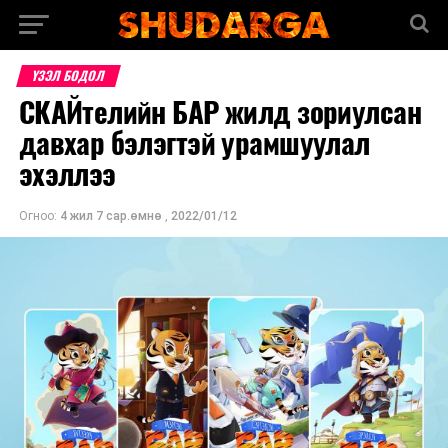
ҮЗЭЛ БОДОЛ
СКАЙтелийн БАР жилд зориулсан
давхар бэлэгтэй урамшуулал
эхэллээ
Огноо:
4 жил 7 сар.өмнө
,
2022/01/12