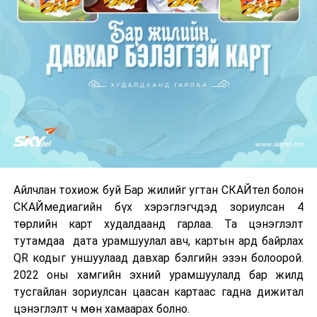
Айлчлан тохиож буй Бар жилийг угтан СКАЙтел болон
СКАЙмедиагийн бүх хэрэглэгчдэд зориулсан 4
төрлийн карт худалдаанд гарлаа. Та цэнэглэлт
тутамдаа дата урамшуулал авч, картын ард байрлах
QR кодыг уншуулаад давхар бэлгийн эзэн болоорой.
2022 оны хамгийн эхний урамшуулалд бар жилд
тусгайлан зориулсан цаасан картаас гадна дижитал
цэнэглэлт ч мөн хамаарах болно.