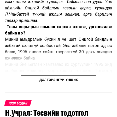
хамт олны итгэлийг хүлээдэг. Тиймээс энэ удаад Увс
аймгийн Онцгой байдлын газрын дарга, хурандаа
Л.Чинбаттай түүний ажлын замнал, арга барилын
талаар ярилцлаа.
-Таны карьерын замнал хэрхэн эхэлж, үргэлжилж
байна вэ?
Миний амьдралын бүхий л үе шат Онцгой байдлын
албатай салшгүй холбоотой. Энэ албаны нэгэн эд эс
болж, 1996 оноос хойш тасралтгүй 30 дахь жилдээ
ажиллаж байна.
Миний бие Батлан хамгаалах их сургуулийг 1996 онд
холбооны инженер мэргэжлээр төгссөн. Төгсөөд
Завхан аймагт нефтийн гэрээт байцаагчаар
ДЭЛГЭРЭНГҮЙ УНШИХ
томилогдон ажлын гараагаа эхлүүлж байлаа. Улмаар
2000 онд нефтийн гэрээт байцаагчдын албыг татан
буулгаснаар Булган аймгийн Гал түймэртэй тэмцэх
газрын Гал түймэр унтраах, аврах 50 дугаар ангид
ҮЗЭЛ БОДОЛ
салааны захирагчаар томилогдон дөрвөн жил
Н.Учрал: Төсвийн тодотгол
ажилласан. Үүнээс хойш буюу 2004-2024 онд Налайх