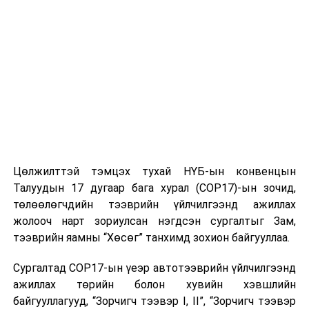
Төрийн банкнаас жижиг, дунд бизнесийг хөгжүүлэх,
өрхийг орон сууцжуулах, ажлын байрыг нэмэгдүүлэх,
иргэдийн амьдралын чанарыг дээшлүүлэх зорилгоор
гарааны, гялс, эмэгтэйчүүд, хөдөө аж ахуйг дэмжих,
ажлын байрыг нэмэгдүүлэх, орон сууцны
хөнгөлөлттэй зээл болон дундаж давхаргад чиглэсэн
бусад санхүүгийн үйлчилгээг зах зээлд нэвтрүүлээд
байгаа билээ.
Түүнчлэн Төрийн банк нь дундаж давхаргыг дэмжих
Цөлжилттэй тэмцэх тухай НҮБ-ын конвенцын
банкны цогц төлөвлөгөөний хүрээнд Монгол Улсын
Талуудын 17 дугаар бага хурал (COP17)-ын зочид,
21 аймаг, нийслэлийн 9 дүүрэгт иргэд, аж ахуйн
төлөөлөгчдийн тээврийн үйлчилгээнд ажиллах
нэгжүүдэд зөвлөгөө мэдээлэл өгөх, санхүүгийн
жолооч нарт зориулсан нэгдсэн сургалтыг Зам,
боловсрол олгох инкубатор төвийг байгуулан
тээврийн яамны “Хөсөг” танхимд зохион байгууллаа.
ажиллаж эхлээд байна.
Сургалтад COP17-ын үеэр автотээврийн үйлчилгээнд
Төрийн банк - Дундаж давхаргыг дэмжигч,
ажиллах төрийн болон хувийн хэвшлийн
Үндэсний банк
байгууллагууд, “Зорчигч тээвэр I, II”, “Зорчигч тээвэр