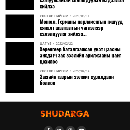
саатуулсантай холбогдуулан мэдээлэл
хийлээ
УЛСТӨР НИЙГЭМ
2021/05/11
Монгол, Германы парламентын гишүүд
хяналт шалгалтын чиглэлээр
хэлэлцүүлэг хийлээ...
ЦАГ ҮЕ
2022/02/22
Хөрөнгөөр баталгаажсан үнэт цаасны
анхдагч зах зээлийн арилжааны цанг
цохилоо
УЛСТӨР НИЙГЭМ
2022/04/14
Засгийн газрын ээлжит хуралдаан
боллоо