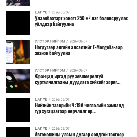
ЦАГ ҮЕ
2026/08/07
Улаанбаатарт хоногт 250 м³ лаг боловсруулах
үйлдвэр байгуулна
УЛСТӨР НИЙГЭМ
2026/08/07
Нэгдүгээр ангийн элсэлтийг E-Mongolia-аар
зохион байгуулна
УЛСТӨР НИЙГЭМ
2026/08/07
Францад иргэд рүү зөвшөөрөлгүй
сурталчилгааны дуудлага хийхийг хориг...
ЦАГ ҮЕ
2026/08/07
Нийтийн тээврийн Ч:19А чиглэлийн замналд
түр хугацаагаар өөрчлөлт ор...
ЦАГ ҮЕ
2026/08/07
Автомашины улсын дугаар сондгой тоогоор