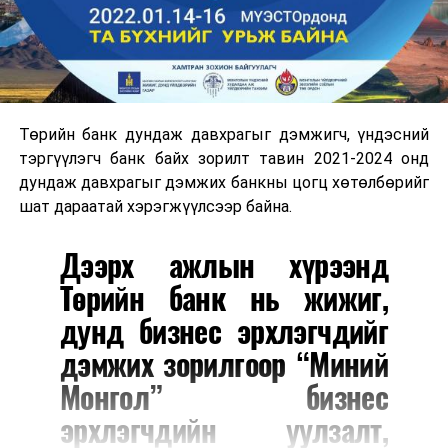
Төрийн банк дундаж давхрагыг дэмжигч, үндэсний
тэргүүлэгч банк байх зорилт тавин 2021-2024 онд
дундаж давхрагыг дэмжих банкны цогц хөтөлбөрийг
шат дараатай хэрэгжүүлсээр байна.
Дээрх ажлын хүрээнд
Төрийн банк нь жижиг,
дунд бизнес эрхлэгчдийг
дэмжих зорилгоор “Миний
Монгол” бизнес
эрхлэгчдийн уулзалт,