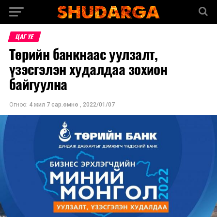
ЦАГ ҮЕ
Төрийн банкнаас уулзалт,
үзэсгэлэн худалдаа зохион
байгуулна
Огноо:
4 жил 7 сар.өмнө
,
2022/01/07