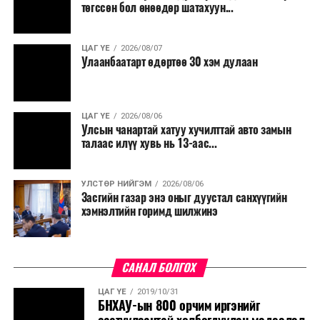
төгссөн бол өнөөдөр шатахуун...
ЦАГ ҮЕ
2026/08/07
Улаанбаатарт өдөртөө 30 хэм дулаан
ЦАГ ҮЕ
2026/08/06
Улсын чанартай хатуу хучилттай авто замын
талаас илүү хувь нь 13-аас...
УЛСТӨР НИЙГЭМ
2026/08/06
Засгийн газар энэ оныг дуустал санхүүгийн
хэмнэлтийн горимд шилжинэ
САНАЛ БОЛГОХ
ЦАГ ҮЕ
2019/10/31
БНХАУ-ын 800 орчим иргэнийг