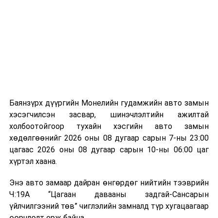
ажлын нэг хэсэг гэж
Зам, тээврийн яамнаас
байгууламжаас гардаг лагийг байгаль орчинд аюулгүй
мэдээллээ.
аргаар боловсруулж, эзлэхүүнийг эрс бууруулах
зориулалттай. Лагийг өндөр температурт шатааснаар
эзлэхүүн нь 90 хүртэл хувиар буурч, бактери, вирус
болон бусад өвчин үүсгэгч бичил биетнийг устгах
боломжтой.
Түүнчлэн шаталтын явцад үүсэх дулааныг цахилгаан
болон дулааны эрчим хүч үйлдвэрлэхэд ашиглаж
Баянзүрх дүүргийн Монелийн гудамжийн авто замын
болдог. Зарим технологийн хувьд шаталтын дараа
хэсэгчилсэн засвар, шинэчлэлтийн ажилтай
үлдэх үнснээс фосфор зэрэг ашигт эрдсийг сэргээн
холбоотойгоор тухайн хэсгийн авто замын
авах боломжтой аж.
хөдөлгөөнийг 2026 оны 08 дугаар сарын 7-ны 23:00
цагаас 2026 оны 08 дугаар сарын 10-ны 06:00 цаг
Япон, Герман, Швейцар, Нидерланд, Өмнөд Солонгос
хүртэл хаана.
зэрэг улс лаг хатаах, шатаах технологийг ашиглаж
байна. Тухайлбал, Германд лаг шатаах үйлдвэрээс
Энэ авто замаар дайран өнгөрдөг нийтийн тээврийн
гарсан үнснээс фосфор сэргээн авах технологи
Ч:19А “Цагаан давааны задгай-Сансарын
ашигладаг бол Нидерландад төвлөрсөн лаг
үйлчилгээний төв” чиглэлийн замналд түр хугацаагаар
боловсруулах үйлдвэрүүдээр дулаан, цахилгаан
өөрчлөлт орж байна.