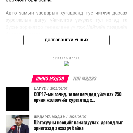
эрчим хүч үйлдвэрлэдэг.
Авто замын засварын хугацаанд тус чиглэл дараах
Ийнхүү лаг хатаах, шатаах технологийг лагийн
зураглалын дагуу үйлчилгээ үзүүлэх тул иргэд та
эзлэхүүнийг бууруулахын зэрэгцээ эрчим хүч
бүхэн зорчилтоо төлөвлөнө үү
гэж Нийтийн тээврийн
үйлдвэрлэх, нөөцийг дахин ашиглах чиглэлээр олон
бодлогын газраас мэдээллээ.
улсад өргөн ашиглаж байна.
ДЭЛГЭРЭНГҮЙ УНШИХ
СУРТАЛЧИЛГАА
ШИНЭ МЭДЭЭ
ТОП МЭДЭЭ
ЦАГ ҮЕ
2026/08/07
COP17-ын зочид, төлөөлөгчдөд үйлчлэх 250
орчим жолоочийг сургалтад х...
ШУДАРГА МЭДЭЭ
2026/08/07
Шатахууны нөөцийг нэмэгдүүлэх, доголдлыг
арилгахад анхаарч байна