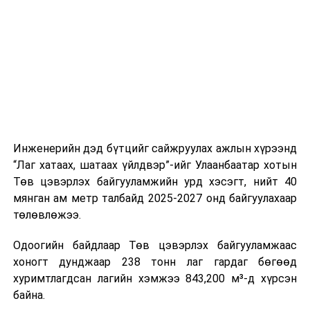
шат, маршрут, хөдөлгөөний зохион байгуулалт,
цагийн менежмент, мэдээлэл дамжуулах журам,
холбогдох байгууллагуудын уялдаа холбоо, аюулгүй
ажиллагааны чиглэлээр жолооч нарыг сургалт, арга
зүйгээр хангаж байна.
Мөн зам тээврийн осол, саатал болон бусад эрсдэл,
онцгой нөхцөл үүссэн үед авах арга хэмжээ, ачаалал
ихтэй нөхцөлд тайван, зөв, шуурхай шийдвэр гаргах,
Инженерийн дэд бүтцийг сайжруулах ажлын хүрээнд
өдөр тутмын ажлын бэлэн байдлыг хангах зэрэг
“Лаг хатаах, шатаах үйлдвэр”-ийг Улаанбаатар хотын
практик ур чадварыг сургалтын хөтөлбөрт тусгажээ.
Төв цэвэрлэх байгууламжийн урд хэсэгт, нийт 40
мянган ам метр талбайд 2025-2027 онд байгуулахаар
Сургалтыг танилцуулах лекц, асуулт-хариулт,
төлөвлөжээ.
жишээнд суурилсан сургалт, багаар ажиллах дасгал,
маршрут болон тээвэрлэлтийн урсгалын зураглалтай
Одоогийн байдлаар Төв цэвэрлэх байгууламжаас
танилцах, онцгой нөхцөлд ажиллах дадлага зэрэг
хоногт дунджаар 238 тонн лаг гардаг бөгөөд
онол, практик хосолсон хэлбэрээр зохион байгуулж
хуримтлагдсан лагийн хэмжээ 843,200 м³-д хүрсэн
байна.
байна.